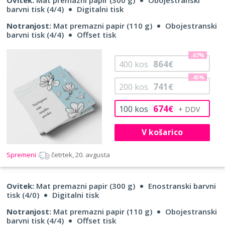
barvni tisk (4/4)
Digitalni tisk
Notranjost:
Mat premazni papir (110 g)
Obojestranski
barvni tisk (4/4)
Offset tisk
-67%
864
400
kos
€
-45%
741
200
kos
€
674
100
kos
€
V košarico
Spremeni
četrtek, 20. avgusta
Ovitek:
Mat premazni papir (300 g)
Enostranski barvni
tisk (4/0)
Digitalni tisk
Notranjost:
Mat premazni papir (110 g)
Obojestranski
barvni tisk (4/4)
Offset tisk