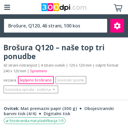
Q120 (120 x 120 mm)
Brošura Q120 – naše top tri
ponudbe
42 strani notranjost | 4 strani ovitek | 120 x 120 mm | odprti format
240 x 120 mm |
Spremeni
Išči
vezava
lepljeno broširano
kovinski sponki
kovinska spirala
‐
srebrna
Ovitek:
Mat premazni papir (300 g)
Obojestranski
barvni tisk (4/4)
Digitalni tisk
Enostranska mat plastifikacija 1/0