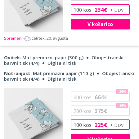
234
100
kos
€
V košarico
Spremeni
četrtek, 20. avgusta
Ovitek:
Mat premazni papir (300 g)
Obojestranski
barvni tisk (4/4)
Digitalni tisk
Notranjost:
Mat premazni papir (110 g)
Obojestranski
barvni tisk (4/4)
Digitalni tisk
-26%
664
400
kos
€
-16%
375
200
kos
€
225
100
kos
€