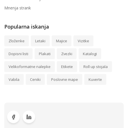
Mnenja strank
Popularna iskanja
Zloženke
Letaki
Majice
Vizitke
Dopisni listi
Plakati
Zvezki
Katalogi
Velikoformatne nalepke
Etikete
Roll up stojala
Vabila
Ceniki
Poslovne mape
Kuverte