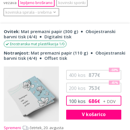
vezava
lepljeno broširano
kovinski sponki
kovinska spirala
‐
srebrna
Ovitek:
Mat premazni papir (300 g)
Obojestranski
barvni tisk (4/4)
Digitalni tisk
Enostranska mat plastifikacija 1/0
Notranjost:
Mat premazni papir (110 g)
Obojestranski
barvni tisk (4/4)
Offset tisk
-68%
877
400
kos
€
-45%
753
200
kos
€
686
100
kos
€
V košarico
Spremeni
četrtek, 20. avgusta