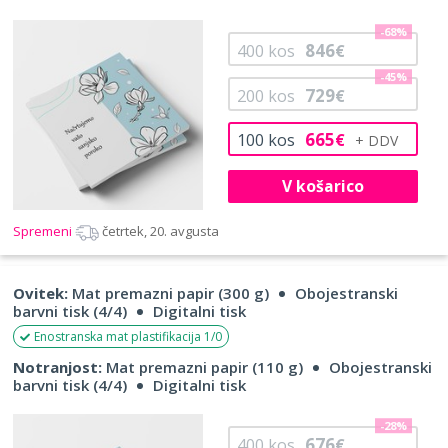
-68%
846
400
kos
€
-45%
729
200
kos
€
665
100
kos
€
V košarico
Spremeni
četrtek, 20. avgusta
Ovitek:
Mat premazni papir (300 g)
Obojestranski
barvni tisk (4/4)
Digitalni tisk
Enostranska mat plastifikacija 1/0
Notranjost:
Mat premazni papir (110 g)
Obojestranski
barvni tisk (4/4)
Digitalni tisk
-28%
676
400
kos
€