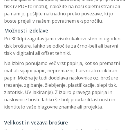
tisk (v PDF formatu), naložite na naši spletni strani ali
pa nam jo pošljite naknadno preko povezave, ki jo
boste prejeli v našem povratnem e-sporočilu.
Možnosti izdelave
Pri 300dpi zagotavljamo visokokakovosten in ugoden
tisk brošure, lahko se odločite za črno-beli ali barvni
tisk v digitalni ali offset tehniki.
Na izbiro ponujamo več vrst papirja, kot so premazni
mat ali sijajni papir, nepremazni, barvni ali recikliran
papir. Možna je tudi dodelava naslovnice oz. brošure
(rezanje, zgibanje, žlebljenje, plastifikacije, slepi tisk,
zlatotisk, UV lakiranje). Z izbiro pravega papirja in
naslovnice boste lahko še bolj poudarili lastnosti in
identiteto vaše blagovne znamke ali projekta.
Velikost in vezava brošure