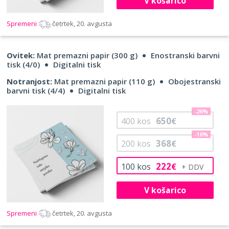
V košarico
Spremeni
četrtek, 20. avgusta
Ovitek:
Mat premazni papir (300 g)
Enostranski barvni
tisk (4/0)
Digitalni tisk
Notranjost:
Mat premazni papir (110 g)
Obojestranski
barvni tisk (4/4)
Digitalni tisk
-26%
650
400
kos
€
-16%
368
200
kos
€
222
100
kos
€
V košarico
Spremeni
četrtek, 20. avgusta