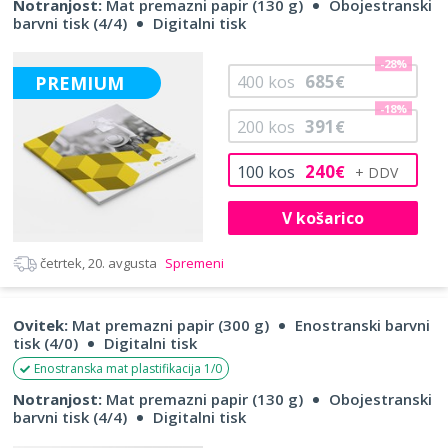
Notranjost:
Mat premazni papir (130 g)
Obojestranski
barvni tisk (4/4)
Digitalni tisk
-28%
685
PREMIUM
400
kos
€
-18%
391
200
kos
€
240
100
kos
€
V košarico
četrtek, 20. avgusta
Spremeni
Ovitek:
Mat premazni papir (300 g)
Enostranski barvni
tisk (4/0)
Digitalni tisk
Enostranska mat plastifikacija 1/0
Notranjost:
Mat premazni papir (130 g)
Obojestranski
barvni tisk (4/4)
Digitalni tisk