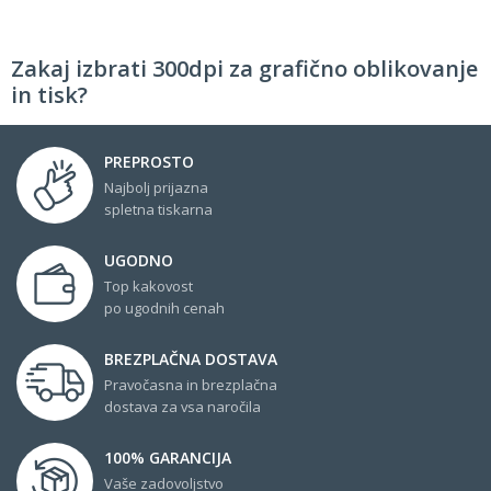
Zakaj izbrati 300dpi za grafično oblikovanje
in tisk?
PREPROSTO
Najbolj prijazna
spletna tiskarna
UGODNO
Top kakovost
po ugodnih cenah
BREZPLAČNA DOSTAVA
Pravočasna in brezplačna
dostava za vsa naročila
100% GARANCIJA
Vaše zadovoljstvo