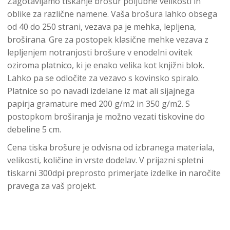
Zagotavljamo tiskanje brošur poljubne velikosti in
oblike za različne namene. Vaša brošura lahko obsega
od 40 do 250 strani, vezava pa je mehka, lepljena,
broširana. Gre za postopek klasične mehke vezava z
lepljenjem notranjosti brošure v enodelni ovitek
oziroma platnico, ki je enako velika kot knjižni blok.
Lahko pa se odločite za vezavo s kovinsko spiralo.
Platnice so po navadi izdelane iz mat ali sijajnega
papirja gramature med 200 g/m2 in 350 g/m2. S
postopkom broširanja je možno vezati tiskovine do
debeline 5 cm.
Cena tiska brošure je odvisna od izbranega materiala,
velikosti, količine in vrste dodelav. V prijazni spletni
tiskarni 300dpi preprosto primerjate izdelke in naročite
pravega za vaš projekt.