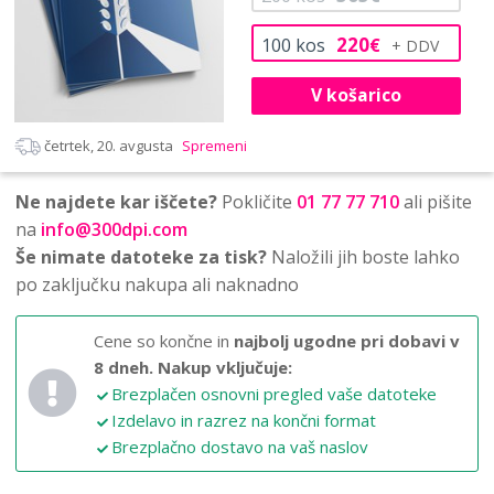
220
100
kos
€
V košarico
četrtek, 20. avgusta
Spremeni
Ne najdete kar iščete?
Pokličite
01 77 77 710
ali pišite
na
info@300dpi.com
Še nimate datoteke za tisk?
Naložili jih boste lahko
po zaključku nakupa ali naknadno
Cene so končne in
najbolj ugodne pri dobavi v
8 dneh.
Nakup vključuje:
Brezplačen osnovni pregled vaše datoteke
Izdelavo in razrez na končni format
Brezplačno dostavo na vaš naslov