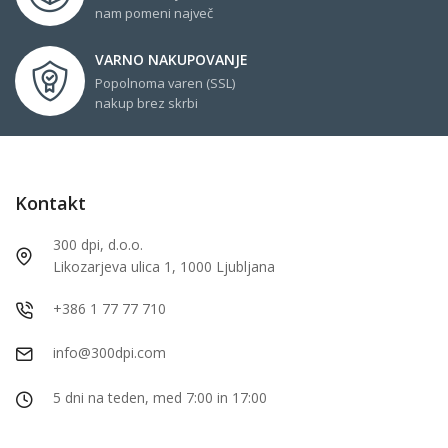
nam pomeni največ
VARNO NAKUPOVANJE
Popolnoma varen (SSL)
nakup brez skrbi
Kontakt
300 dpi, d.o.o.
Likozarjeva ulica 1, 1000 Ljubljana
+386 1 77 77 710
info@300dpi.com
5 dni na teden, med 7:00 in 17:00