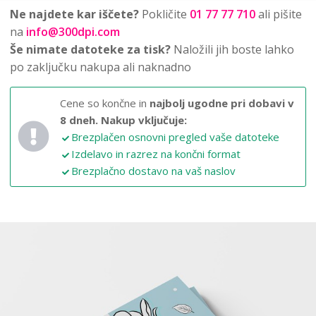
Ne najdete kar iščete?
Pokličite
01 77 77 710
ali pišite
na
info@300dpi.com
Še nimate datoteke za tisk?
Naložili jih boste lahko
po zaključku nakupa ali naknadno
Cene so končne in
najbolj ugodne pri dobavi v
8 dneh.
Nakup vključuje:
Brezplačen osnovni pregled vaše datoteke
Izdelavo in razrez na končni format
Brezplačno dostavo na vaš naslov