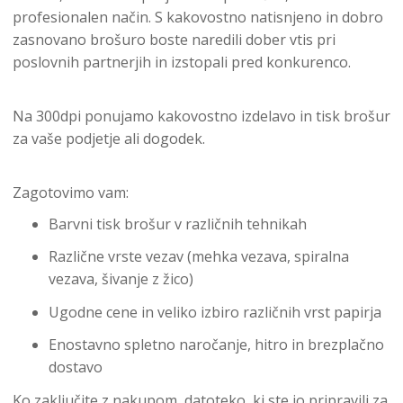
profesionalen način. S kakovostno natisnjeno in dobro
zasnovano brošuro boste naredili dober vtis pri
poslovnih partnerjih in izstopali pred konkurenco.
Na 300dpi ponujamo kakovostno izdelavo in tisk brošur
za vaše podjetje ali dogodek.
Zagotovimo vam:
Barvni tisk brošur v različnih tehnikah
Različne vrste vezav (mehka vezava, spiralna
vezava, šivanje z žico)
Ugodne cene in veliko izbiro različnih vrst papirja
Enostavno spletno naročanje, hitro in brezplačno
dostavo
Ko zaključite z nakupom, datoteko, ki ste jo pripravili za