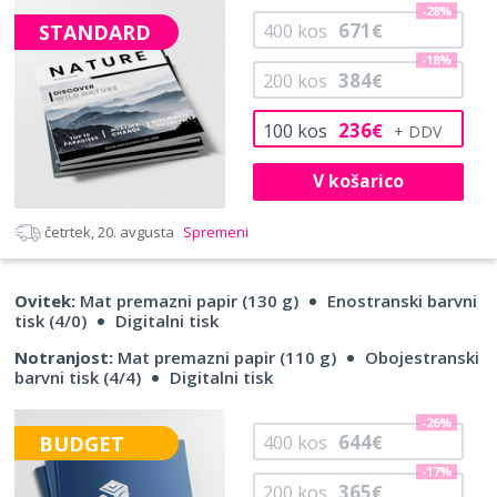
-28%
671
STANDARD
400
kos
€
-18%
384
200
kos
€
236
100
kos
€
V košarico
četrtek, 20. avgusta
Spremeni
Ovitek:
Mat premazni papir (130 g)
Enostranski barvni
tisk (4/0)
Digitalni tisk
Notranjost:
Mat premazni papir (110 g)
Obojestranski
barvni tisk (4/4)
Digitalni tisk
-26%
644
BUDGET
400
kos
€
-17%
365
200
kos
€