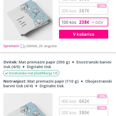
-18%
387
200
kos
€
238
100
kos
€
V košarico
Spremeni
četrtek, 20. avgusta
Ovitek:
Mat premazni papir (300 g)
Enostranski barvni
tisk (4/0)
Digitalni tisk
Enostranska mat plastifikacija 1/0
Notranjost:
Mat premazni papir (110 g)
Obojestranski
barvni tisk (4/4)
Digitalni tisk
-29%
662
400
kos
€
-18%
380
200
kos
€