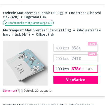
Ovitek:
Mat premazni papir (300 g)
Enostranski barvni
tisk (4/0)
Digitalni tisk
Enostranska mat plastifikacija 1/0
Notranjost:
Mat premazni papir (110 g)
Obojestranski
barvni tisk (4/4)
Offset tisk
-68%
858
400
kos
€
-45%
741
200
kos
€
678
100
kos
€
V košarico
Spremeni
četrtek, 20. avgusta
Ovitek:
Mat premazni papir (300 g)
Obojestranski