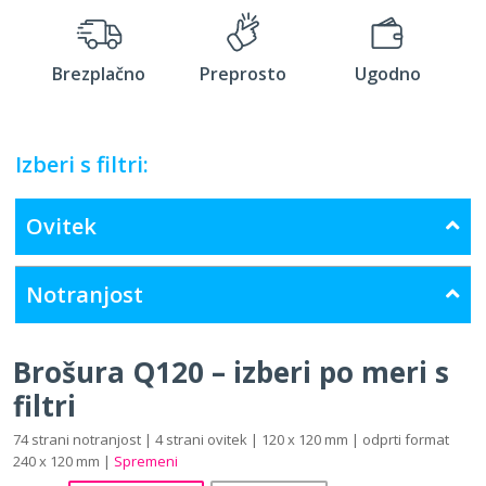
Brezplačno
Preprosto
Ugodno
Izberi s filtri:
Ovitek
Notranjost
Brošura Q120 – izberi po meri s
filtri
74 strani notranjost | 4 strani ovitek | 120 x 120 mm | odprti format
240 x 120 mm |
Spremeni