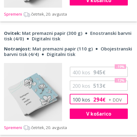
V košarico
Spremeni
četrtek, 20. avgusta
Ovitek:
Mat premazni papir (300 g)
Enostranski barvni
tisk (4/0)
Digitalni tisk
Notranjost:
Mat premazni papir (110 g)
Obojestranski
barvni tisk (4/4)
Digitalni tisk
-19%
945
400
kos
€
-12%
513
200
kos
€
294
100
kos
€
V košarico
Spremeni
četrtek, 20. avgusta