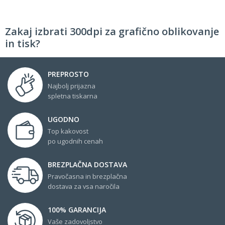
Zakaj izbrati 300dpi za grafično oblikovanje
in tisk?
PREPROSTO
Najbolj prijazna
spletna tiskarna
UGODNO
Top kakovost
po ugodnih cenah
BREZPLAČNA DOSTAVA
Pravočasna in brezplačna
dostava za vsa naročila
100% GARANCIJA
Vaše zadovoljstvo