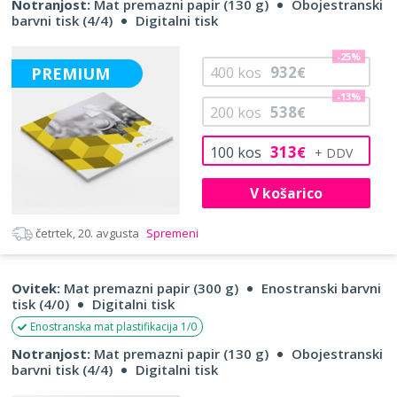
Notranjost:
Mat premazni papir (130 g)
Obojestranski
barvni tisk (4/4)
Digitalni tisk
-25%
932
PREMIUM
400
kos
€
-13%
538
200
kos
€
313
100
kos
€
V košarico
četrtek, 20. avgusta
Spremeni
Ovitek:
Mat premazni papir (300 g)
Enostranski barvni
tisk (4/0)
Digitalni tisk
Enostranska mat plastifikacija 1/0
Notranjost:
Mat premazni papir (130 g)
Obojestranski
barvni tisk (4/4)
Digitalni tisk