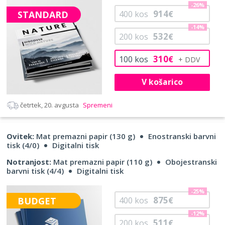
-26%
914
STANDARD
400
kos
€
-14%
532
200
kos
€
310
100
kos
€
V košarico
četrtek, 20. avgusta
Spremeni
Ovitek:
Mat premazni papir (130 g)
Enostranski barvni
tisk (4/0)
Digitalni tisk
Notranjost:
Mat premazni papir (110 g)
Obojestranski
barvni tisk (4/4)
Digitalni tisk
-25%
875
BUDGET
400
kos
€
-12%
511
200
kos
€