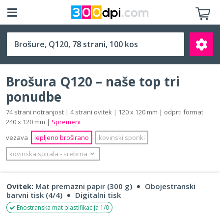
Q120 (120 x 120 mm)
Brošura Q120 – naše top tri
ponudbe
74 strani notranjost | 4 strani ovitek | 120 x 120 mm | odprti format
240 x 120 mm |
Spremeni
Išči
vezava
lepljeno broširano
kovinski sponki
kovinska spirala
‐
srebrna
Ovitek:
Mat premazni papir (300 g)
Obojestranski
barvni tisk (4/4)
Digitalni tisk
Enostranska mat plastifikacija 1/0