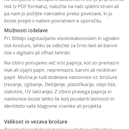
tisk (v PDF formatu), naložite na naši spletni strani ali
pa nam jo pošljite naknadno preko povezave, ki jo
boste prejeli v našem povratnem e-sporočilu.
Možnosti izdelave
Pri 300dpi zagotavljamo visokokakovosten in ugoden
tisk brošure, lahko se odločite za črno-beli ali barvni
tisk v digitalni ali offset tehniki.
Na izbiro ponujamo več vrst papirja, kot so premazni
mat ali sijajni papir, nepremazni, barvni ali recikliran
papir. Možna je tudi dodelava naslovnice oz. brošure
(rezanje, zgibanje, žlebljenje, plastifikacije, slepi tisk,
zlatotisk, UV lakiranje). Z izbiro pravega papirja in
naslovnice boste lahko še bolj poudarili lastnosti in
identiteto vaše blagovne znamke ali projekta.
Velikost in vezava brošure