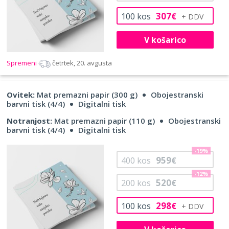
307
100
kos
€
V košarico
Spremeni
četrtek, 20. avgusta
Ovitek:
Mat premazni papir (300 g)
Obojestranski
barvni tisk (4/4)
Digitalni tisk
Notranjost:
Mat premazni papir (110 g)
Obojestranski
barvni tisk (4/4)
Digitalni tisk
-19%
959
400
kos
€
-12%
520
200
kos
€
298
100
kos
€