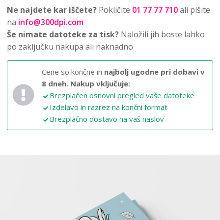
Ne najdete kar iščete?
Pokličite
01 77 77 710
ali pišite
na
info@300dpi.com
Še nimate datoteke za tisk?
Naložili jih boste lahko
po zaključku nakupa ali naknadno
Cene so končne in
najbolj ugodne pri dobavi v
8 dneh.
Nakup vključuje:
Brezplačen osnovni pregled vaše datoteke
Izdelavo in razrez na končni format
Brezplačno dostavo na vaš naslov