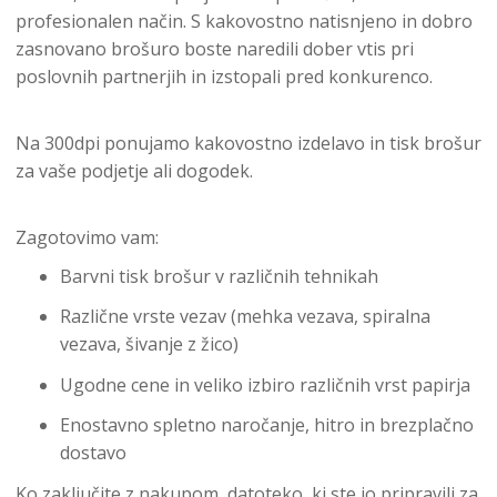
profesionalen način. S kakovostno natisnjeno in dobro
zasnovano brošuro boste naredili dober vtis pri
poslovnih partnerjih in izstopali pred konkurenco.
Na 300dpi ponujamo kakovostno izdelavo in tisk brošur
za vaše podjetje ali dogodek.
Zagotovimo vam:
Barvni tisk brošur v različnih tehnikah
Različne vrste vezav (mehka vezava, spiralna
vezava, šivanje z žico)
Ugodne cene in veliko izbiro različnih vrst papirja
Enostavno spletno naročanje, hitro in brezplačno
dostavo
Ko zaključite z nakupom, datoteko, ki ste jo pripravili za