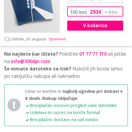
293
100
kos
€
V košarico
četrtek, 20. avgusta
Spremeni
Ne najdete kar iščete?
Pokličite
01 77 77 710
ali pišite
na
info@300dpi.com
Še nimate datoteke za tisk?
Naložili jih boste lahko
po zaključku nakupa ali naknadno
Cene so končne in
najbolj ugodne pri dobavi v
8 dneh.
Nakup vključuje:
Brezplačen osnovni pregled vaše datoteke
Izdelavo in razrez na končni format
Brezplačno dostavo na vaš naslov