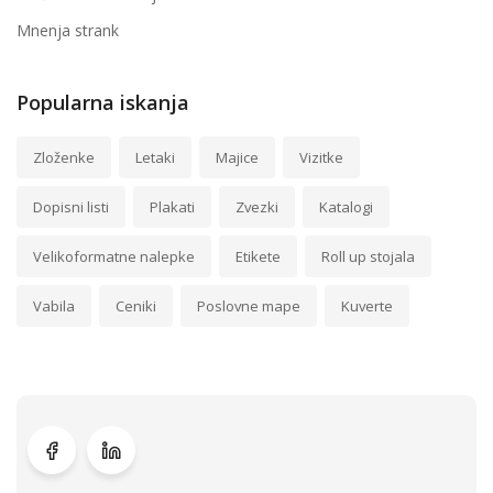
Mnenja strank
Popularna iskanja
Zloženke
Letaki
Majice
Vizitke
Dopisni listi
Plakati
Zvezki
Katalogi
Velikoformatne nalepke
Etikete
Roll up stojala
Vabila
Ceniki
Poslovne mape
Kuverte