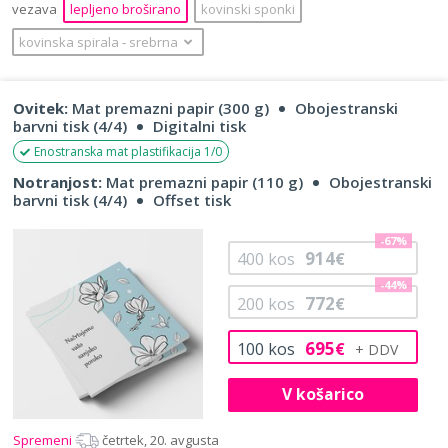
vezava
lepljeno broširano
kovinski sponki
kovinska spirala
‐
srebrna
Ovitek:
Mat premazni papir (300 g)
Obojestranski
barvni tisk (4/4)
Digitalni tisk
Enostranska mat plastifikacija 1/0
Notranjost:
Mat premazni papir (110 g)
Obojestranski
barvni tisk (4/4)
Offset tisk
-67%
914
400
kos
€
-44%
772
200
kos
€
695
100
kos
€
V košarico
Spremeni
četrtek, 20. avgusta