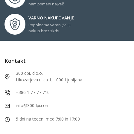
nam pomeni največ
VARNO NAKUPOVANJE
Popolnoma varen (SSL)
nakup brez skrbi
Kontakt
300 dpi, d.o.o.
Likozarjeva ulica 1, 1000 Ljubljana
+386 1 77 77 710
info@300dpi.com
5 dni na teden, med 7:00 in 17:00