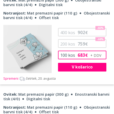
barvni tisk (4/4)
Digitalni tisk
Notranjost:
Mat premazni papir (110 g)
Obojestranski
barvni tisk (4/4)
Offset tisk
-66%
902
400
kos
€
-44%
759
200
kos
€
683
100
kos
€
V košarico
Spremeni
četrtek, 20. avgusta
Ovitek:
Mat premazni papir (300 g)
Enostranski barvni
tisk (4/0)
Digitalni tisk
Notranjost:
Mat premazni papir (110 g)
Obojestranski
barvni tisk (4/4)
Offset tisk