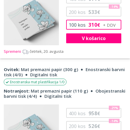
-14%
533
200
kos
€
310
100
kos
€
V košarico
Spremeni
četrtek, 20. avgusta
Ovitek:
Mat premazni papir (300 g)
Enostranski barvni
tisk (4/0)
Digitalni tisk
Enostranska mat plastifikacija 1/0
Notranjost:
Mat premazni papir (110 g)
Obojestranski
barvni tisk (4/4)
Digitalni tisk
-21%
958
400
kos
€
-14%
526
200
kos
€