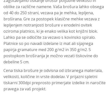
Zagotavljamo tiskanje brošur poljubne velikosti in
oblike za različne namene. Vaša brošura lahko obsega
od 40 do 250 strani, vezava pa je mehka, lepljena,
broširana. Gre za postopek klasične mehke vezava z
lepljenjem notranjosti brošure v enodelni ovitek
oziroma platnico, ki je enako velika kot knjižni blok.
Lahko pa se odločite za vezavo s kovinsko spiralo.
Platnice so po navadi izdelane iz mat ali sijajnega
papirja gramature med 200 g/m2 in 350 g/m2. S
postopkom broširanja je možno vezati tiskovine do
debeline 5 cm.
Cena tiska brošure je odvisna od izbranega materiala,
velikosti, količine in vrste dodelav. V prijazni spletni
tiskarni 300dpi preprosto primerjate izdelke in naročite
pravega za vaš projekt.