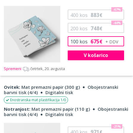
-67%
883
400
kos
€
-44%
748
200
kos
€
675
100
kos
€
V košarico
Spremeni
četrtek, 20. avgusta
Ovitek:
Mat premazni papir (300 g)
Obojestranski
barvni tisk (4/4)
Digitalni tisk
Enostranska mat plastifikacija 1/0
Notranjost:
Mat premazni papir (110 g)
Obojestranski
barvni tisk (4/4)
Digitalni tisk
-21%
971
400
kos
€