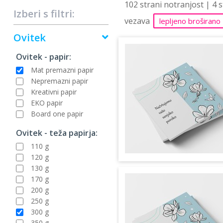
102 strani notranjost | 4 
Izberi s filtri:
vezava
lepljeno broširano
Ovitek
Ovitek - papir:
Mat premazni papir
Nepremazni papir
Kreativni papir
EKO papir
Board one papir
Ovitek - teža papirja:
110 g
120 g
130 g
170 g
200 g
250 g
300 g
350 g