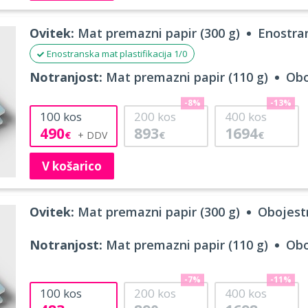
Ovitek:
Mat premazni papir (300 g)
Enostran
Enostranska mat plastifikacija 1/0
Notranjost:
Mat premazni papir (110 g)
Obo
-8%
-13%
100
kos
200
kos
400
kos
490
893
1694
€
€
€
V košarico
Ovitek:
Mat premazni papir (300 g)
Obojestr
Notranjost:
Mat premazni papir (110 g)
Obo
-7%
-11%
100
kos
200
kos
400
kos