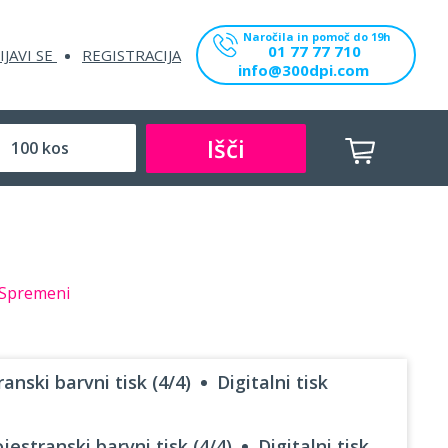
Naročila in pomoč do 19h
01 77 77 710
IJAVI SE
REGISTRACIJA
info@300dpi.com
Išči
Spremeni
anski barvni tisk (4/4)
Digitalni tisk
jestranski barvni tisk (4/4)
Digitalni tisk