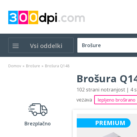
Vsi oddelki
Domov
Brošure
Brošura Q148
Brošura Q14
102 strani notranjost | 4 
vezava
lepljeno broširano
PREMIUM
Brezplačno