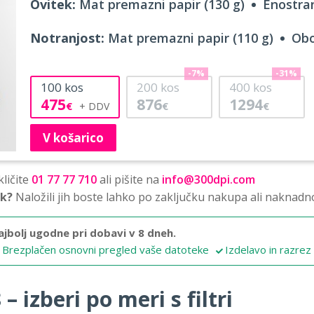
Ovitek:
Mat premazni papir (130 g)
Enostran
Notranjost:
Mat premazni papir (110 g)
Obo
-7%
-31%
100
kos
200
kos
400
kos
475
876
1294
€
€
€
V košarico
ličite
01 77 77 710
ali pišite na
info@300dpi.com
sk?
Naložili jih boste lahko po zaključku nakupa ali naknadn
ajbolj ugodne pri dobavi v 8 dneh.
Brezplačen osnovni pregled vaše datoteke
Izdelavo in razrez
 izberi po meri s filtri