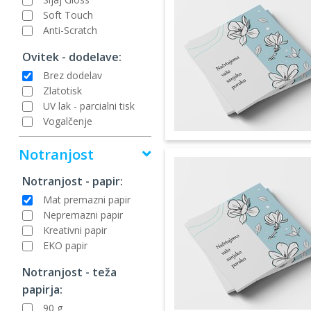
Soft Touch
Anti-Scratch
Ovitek - dodelave:
Brez dodelav
Zlatotisk
UV lak - parcialni tisk
Vogalčenje
Notranjost
Notranjost - papir:
Mat premazni papir
Nepremazni papir
Kreativni papir
EKO papir
Notranjost - teža
papirja:
90 g