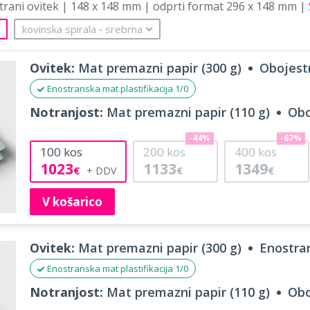
strani ovitek | 148 x 148 mm | odprti format 296 x 148 mm |
kovinska spirala
‐
srebrna
Ovitek:
Mat premazni papir (300 g)
Obojestr
Enostranska mat plastifikacija 1/0
Notranjost:
Mat premazni papir (110 g)
Obo
-44%
-67%
100
kos
200
kos
400
kos
1023
1133
1349
€
€
€
V košarico
Ovitek:
Mat premazni papir (300 g)
Enostran
Enostranska mat plastifikacija 1/0
Notranjost:
Mat premazni papir (110 g)
Obo