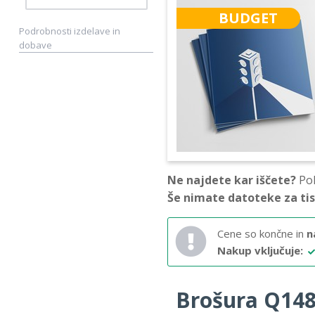
BUDGET
Podrobnosti izdelave in
dobave
Ne najdete kar iščete?
Pok
Še nimate datoteke za ti
Cene so končne in
n
Nakup vključuje:
Brošura Q148 –