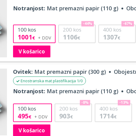
Notranjost:
Mat premazni papir (110 g)
Obo
-44%
-67%
100
kos
200
kos
400
kos
1001
1106
1307
€
€
€
V košarico
Ovitek:
Mat premazni papir (300 g)
Obojestr
Enostranska mat plastifikacija 1/0
Notranjost:
Mat premazni papir (110 g)
Obo
-8%
-13%
100
kos
200
kos
400
kos
495
903
1714
€
€
€
V košarico