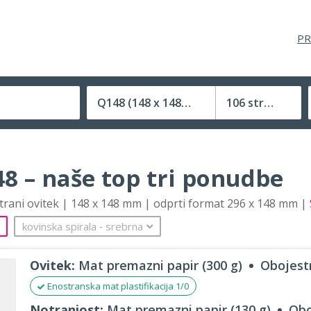
PR
Q148
(148 x 148 mm)
106 strani
Velikost (zaprte) tiskovine
8 – naše top tri ponudbe
strani ovitek | 148 x 148 mm | odprti format 296 x 148 mm |
kovinska spirala
‐
srebrna
Ovitek:
Mat premazni papir (300 g)
Obojestr
Enostranska mat plastifikacija 1/0
Notranjost:
Mat premazni papir (130 g)
Obo