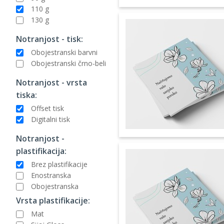
110 g
130 g
Notranjost - tisk:
Obojestranski barvni
Obojestranski črno-beli
Notranjost - vrsta
tiska:
Offset tisk
Digitalni tisk
Notranjost -
plastifikacija:
Brez plastifikacije
Enostranska
Obojestranska
Vrsta plastifikacije:
Mat