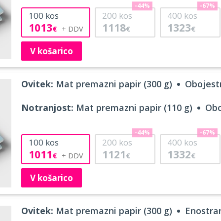
-44%
-67%
100
kos
200
kos
400
kos
1013
1118
1323
€
€
€
V košarico
Ovitek:
Mat premazni papir (300 g)
Obojestr
Notranjost:
Mat premazni papir (110 g)
Obo
-44%
-67%
100
kos
200
kos
400
kos
1011
1121
1332
€
€
€
V košarico
Ovitek:
Mat premazni papir (300 g)
Enostran