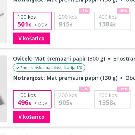
-8%
-30%
100
kos
200
kos
400
kos
501
915
1384
€
€
€
V košarico
Ovitek:
Mat premazni papir (300 g)
Enostran
Enostranska mat plastifikacija 1/0
Notranjost:
Mat premazni papir (130 g)
Obo
-8%
-31%
100
kos
200
kos
400
kos
496
905
1358
€
€
€
V košarico