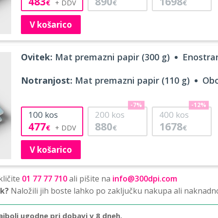
483
890
1698
€
€
€
V košarico
Ovitek:
Mat premazni papir (300 g)
Enostran
Notranjost:
Mat premazni papir (110 g)
Obo
-7%
-12%
100
kos
200
kos
400
kos
477
880
1678
€
€
€
V košarico
ličite
01 77 77 710
ali pišite na
info@300dpi.com
sk?
Naložili jih boste lahko po zaključku nakupa ali naknadn
ajbolj ugodne pri dobavi v 8 dneh.