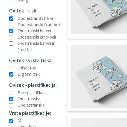
Ovitek - tisk:
Obojestranski barvni
Obojestranski črno-beli
Enostranski barvni
Enostranski črno-beli
Enostranski barvni in
črno-beli
Ovitek - vrsta tiska:
Offset tisk
Digitalni tisk
Ovitek - plastifikacija:
Brez plastifikacije
Enostranska
Obojestranska
Vrsta plastifikacije:
Mat
Sijaj Gloss