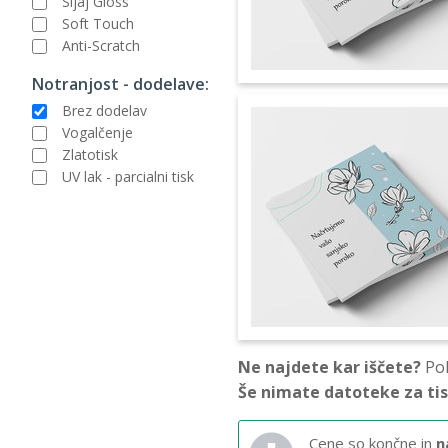
Sijaj Gloss
Soft Touch
Anti-Scratch
Notranjost - dodelave:
Brez dodelav
Vogalčenje
Zlatotisk
UV lak - parcialni tisk
Ne najdete kar iščete?
Pok
Še nimate datoteke za ti
Cene so končne in
n