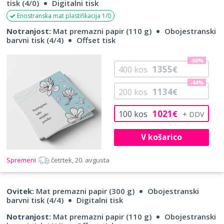
tisk (4/0)
Digitalni tisk
Enostranska mat plastifikacija 1/0
Notranjost:
Mat premazni papir (110 g)
Obojestranski
barvni tisk (4/4)
Offset tisk
-66%
1355
400
kos
€
-44%
1134
200
kos
€
1021
100
kos
€
V košarico
Spremeni
četrtek, 20. avgusta
Ovitek:
Mat premazni papir (300 g)
Obojestranski
barvni tisk (4/4)
Digitalni tisk
Notranjost:
Mat premazni papir (110 g)
Obojestranski