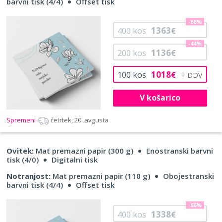
barvni tisk (4/4)
Offset tisk
-66%
1363
400
kos
€
-44%
1136
200
kos
€
1018
100
kos
€
V košarico
Spremeni
četrtek, 20. avgusta
Ovitek:
Mat premazni papir (300 g)
Enostranski barvni
tisk (4/0)
Digitalni tisk
Notranjost:
Mat premazni papir (110 g)
Obojestranski
barvni tisk (4/4)
Offset tisk
-66%
1338
400
kos
€