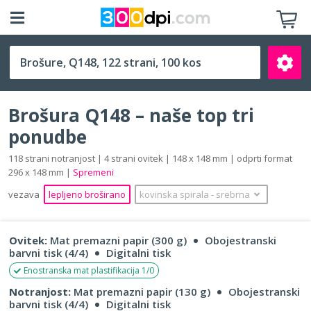
Q148 (148 x 148 mm)
Brošura Q148 – naše top tri
ponudbe
118 strani notranjost | 4 strani ovitek | 148 x 148 mm | odprti format
296 x 148 mm |
Spremeni
Išči
vezava
lepljeno broširano
kovinska spirala
‐
srebrna
Ovitek:
Mat premazni papir (300 g)
Obojestranski
barvni tisk (4/4)
Digitalni tisk
Enostranska mat plastifikacija 1/0
Notranjost:
Mat premazni papir (130 g)
Obojestranski
barvni tisk (4/4)
Digitalni tisk