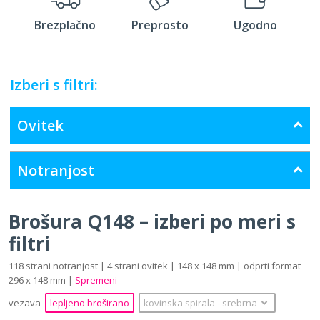
Brezplačno
Preprosto
Ugodno
Izberi s filtri:
Ovitek
Notranjost
Brošura Q148 – izberi po meri s
filtri
118 strani notranjost | 4 strani ovitek | 148 x 148 mm | odprti format
296 x 148 mm |
Spremeni
vezava
lepljeno broširano
kovinska spirala
‐
srebrna