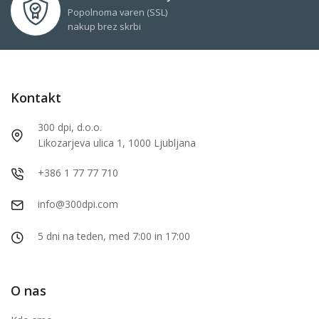
Popolnoma varen (SSL)
nakup brez skrbi
Kontakt
300 dpi, d.o.o.
Likozarjeva ulica 1, 1000 Ljubljana
+386 1 77 77 710
info@300dpi.com
5 dni na teden, med 7:00 in 17:00
O nas