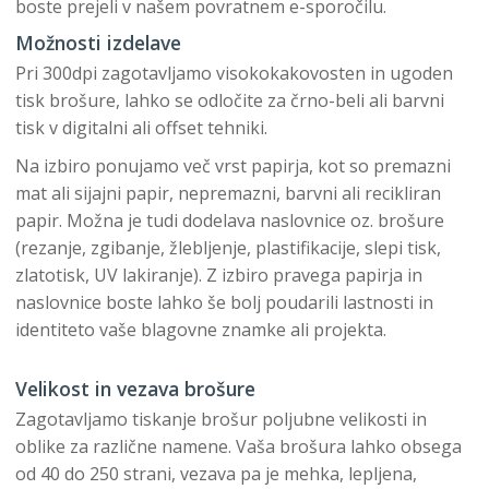
boste prejeli v našem povratnem e-sporočilu.
Možnosti izdelave
Pri 300dpi zagotavljamo visokokakovosten in ugoden
tisk brošure, lahko se odločite za črno-beli ali barvni
tisk v digitalni ali offset tehniki.
Na izbiro ponujamo več vrst papirja, kot so premazni
mat ali sijajni papir, nepremazni, barvni ali recikliran
papir. Možna je tudi dodelava naslovnice oz. brošure
(rezanje, zgibanje, žlebljenje, plastifikacije, slepi tisk,
zlatotisk, UV lakiranje). Z izbiro pravega papirja in
naslovnice boste lahko še bolj poudarili lastnosti in
identiteto vaše blagovne znamke ali projekta.
Velikost in vezava brošure
Zagotavljamo tiskanje brošur poljubne velikosti in
oblike za različne namene. Vaša brošura lahko obsega
od 40 do 250 strani, vezava pa je mehka, lepljena,