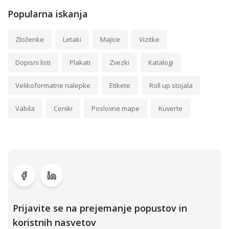
Popularna iskanja
Zloženke
Letaki
Majice
Vizitke
Dopisni listi
Plakati
Zvezki
Katalogi
Velikoformatne nalepke
Etikete
Roll up stojala
Vabila
Ceniki
Poslovne mape
Kuverte
Prijavite se na prejemanje popustov in
koristnih nasvetov