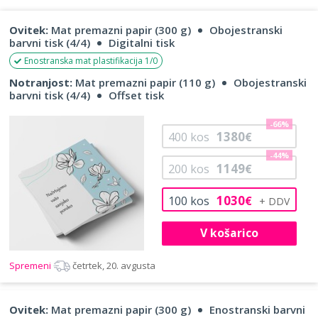
Ovitek:
Mat premazni papir (300 g)
Obojestranski
barvni tisk (4/4)
Digitalni tisk
Enostranska mat plastifikacija 1/0
Notranjost:
Mat premazni papir (110 g)
Obojestranski
barvni tisk (4/4)
Offset tisk
-66%
1380
400
kos
€
-44%
1149
200
kos
€
1030
100
kos
€
V košarico
Spremeni
četrtek, 20. avgusta
Ovitek:
Mat premazni papir (300 g)
Enostranski barvni