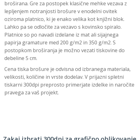
broširana. Gre za postopek klasične mehke vezava z
lepljenjem notranjosti brošure v enodelni ovitek
oziroma platnico, ki je enako velika kot knjižni blok.
Lahko pa se odločite za vezavo s kovinsko spiralo.
Platnice so po navadi izdelane iz mat ali sijajnega
papirja gramature med 200 g/m2 in 350 g/m2. S
postopkom broširanja je možno vezati tiskovine do
debeline 5 cm.
Cena tiska brošure je odvisna od izbranega materiala,
velikosti, količine in vrste dodelav. V prijazni spletni
tiskarni 300dpi preprosto primerjate izdelke in naročite
pravega za vaš projekt.
Zakaj izbrati 300dpi za grafično oblikovanje