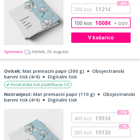
-44%
1121
200
kos
€
1008
100
kos
€
V košarico
Spremeni
četrtek, 20. avgusta
Ovitek:
Mat premazni papir (300 g)
Obojestranski
barvni tisk (4/4)
Digitalni tisk
Enostranska mat plastifikacija 1/0
Notranjost:
Mat premazni papir (110 g)
Obojestranski
barvni tisk (4/4)
Digitalni tisk
-11%
1933
400
kos
€
-7%
1012
200
kos
€