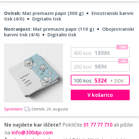
Ovitek:
Mat premazni papir (300 g)
Enostranski barvni
tisk (4/0)
Digitalni tisk
Notranjost:
Mat premazni papir (110 g)
Obojestranski
barvni tisk (4/4)
Digitalni tisk
-10%
1898
400
kos
€
-6%
989
200
kos
€
532
100
kos
€
V košarico
Spremeni
četrtek, 20. avgusta
Ne najdete kar iščete?
Pokličite
01 77 77 710
ali pišite
na
info@300dpi.com