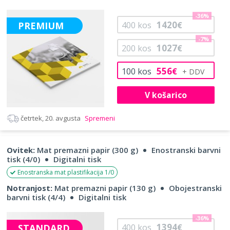
-36%
1420
PREMIUM
400
kos
€
-7%
1027
200
kos
€
556
100
kos
€
V košarico
četrtek, 20. avgusta
Spremeni
Ovitek:
Mat premazni papir (300 g)
Enostranski barvni
tisk (4/0)
Digitalni tisk
Enostranska mat plastifikacija 1/0
Notranjost:
Mat premazni papir (130 g)
Obojestranski
barvni tisk (4/4)
Digitalni tisk
-36%
1394
STANDARD
400
kos
€