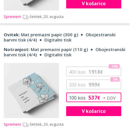
V košarico
Spremeni
četrtek, 20. avgusta
Ovitek:
Mat premazni papir (300 g)
Obojestranski
barvni tisk (4/4)
Digitalni tisk
Notranjost:
Mat premazni papir (110 g)
Obojestranski
barvni tisk (4/4)
Digitalni tisk
-10%
1918
400
kos
€
-6%
999
200
kos
€
537
100
kos
€
V košarico
Spremeni
četrtek, 20. avgusta