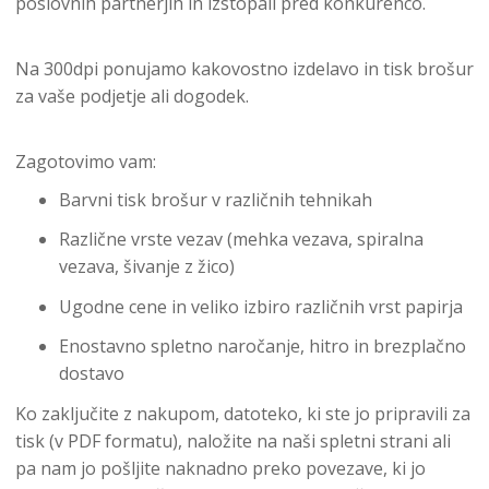
poslovnih partnerjih in izstopali pred konkurenco.
Na 300dpi ponujamo kakovostno izdelavo in tisk brošur
za vaše podjetje ali dogodek.
Zagotovimo vam:
Barvni tisk brošur v različnih tehnikah
Različne vrste vezav (mehka vezava, spiralna
vezava, šivanje z žico)
Ugodne cene in veliko izbiro različnih vrst papirja
Enostavno spletno naročanje, hitro in brezplačno
dostavo
Ko zaključite z nakupom, datoteko, ki ste jo pripravili za
tisk (v PDF formatu), naložite na naši spletni strani ali
pa nam jo pošljite naknadno preko povezave, ki jo