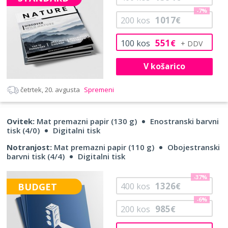
-7%
1017
200
kos
€
551
100
kos
€
V košarico
četrtek, 20. avgusta
Spremeni
Ovitek:
Mat premazni papir (130 g)
Enostranski barvni
tisk (4/0)
Digitalni tisk
Notranjost:
Mat premazni papir (110 g)
Obojestranski
barvni tisk (4/4)
Digitalni tisk
-37%
1326
BUDGET
400
kos
€
-6%
985
200
kos
€