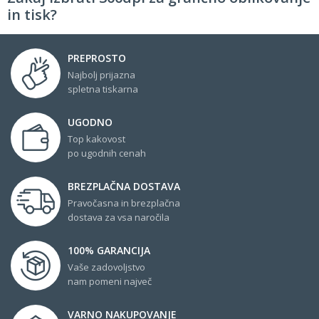
in tisk?
PREPROSTO
Najbolj prijazna
spletna tiskarna
UGODNO
Top kakovost
po ugodnih cenah
BREZPLAČNA DOSTAVA
Pravočasna in brezplačna
dostava za vsa naročila
100% GARANCIJA
Vaše zadovoljstvo
nam pomeni največ
VARNO NAKUPOVANJE