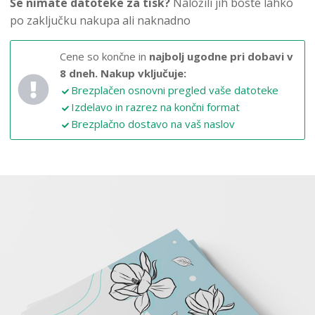
Še nimate datoteke za tisk?
Naložili jih boste lahko
po zaključku nakupa ali naknadno
Cene so končne in
najbolj ugodne pri dobavi v
8 dneh.
Nakup vključuje:
Brezplačen osnovni pregled vaše datoteke
Izdelavo in razrez na končni format
Brezplačno dostavo na vaš naslov