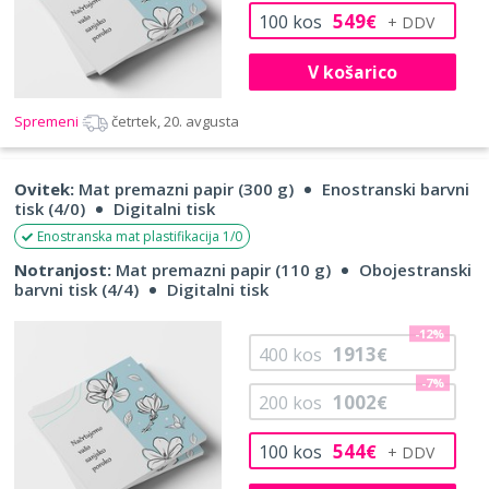
549
100
kos
€
V košarico
Spremeni
četrtek, 20. avgusta
Ovitek:
Mat premazni papir (300 g)
Enostranski barvni
tisk (4/0)
Digitalni tisk
Enostranska mat plastifikacija 1/0
Notranjost:
Mat premazni papir (110 g)
Obojestranski
barvni tisk (4/4)
Digitalni tisk
-12%
1913
400
kos
€
-7%
1002
200
kos
€
544
100
kos
€