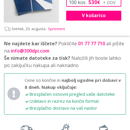
530
100
kos
€
V košarico
četrtek, 20. avgusta
Spremeni
Ne najdete kar iščete?
Pokličite
01 77 77 710
ali pišite
na
info@300dpi.com
Še nimate datoteke za tisk?
Naložili jih boste lahko
po zaključku nakupa ali naknadno
Cene so končne in
najbolj ugodne pri dobavi v
8 dneh.
Nakup vključuje:
Brezplačen osnovni pregled vaše datoteke
Izdelavo in razrez na končni format
Brezplačno dostavo na vaš naslov