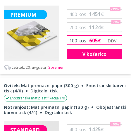
-39%
1451
PREMIUM
400
kos
€
-7%
1124
200
kos
€
605
100
kos
€
V košarico
četrtek, 20. avgusta
Spremeni
Ovitek:
Mat premazni papir (300 g)
Enostranski barvni
tisk (4/0)
Digitalni tisk
Enostranska mat plastifikacija 1/0
Notranjost:
Mat premazni papir (130 g)
Obojestranski
barvni tisk (4/4)
Digitalni tisk
-40%
1425
STANDARD
400
kos
€