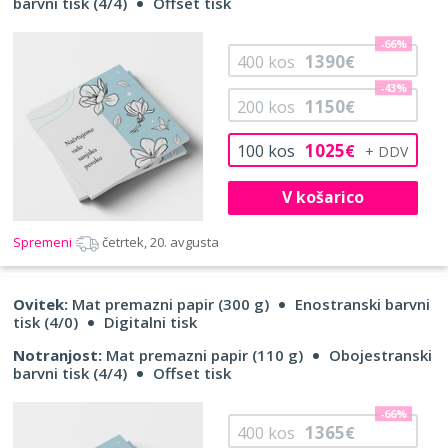
barvni tisk (4/4)
Offset tisk
-66%
1390
400
kos
€
-43%
1150
200
kos
€
1025
100
kos
€
V košarico
Spremeni
četrtek, 20. avgusta
Ovitek:
Mat premazni papir (300 g)
Enostranski barvni
tisk (4/0)
Digitalni tisk
Notranjost:
Mat premazni papir (110 g)
Obojestranski
barvni tisk (4/4)
Offset tisk
-66%
1365
400
kos
€