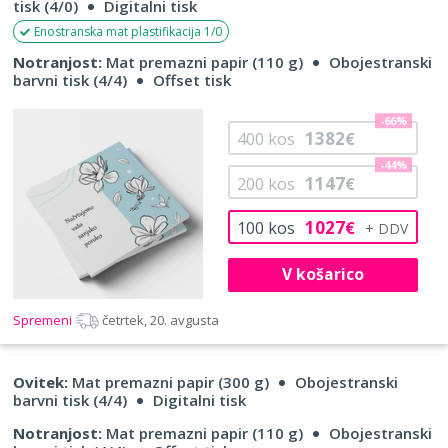
tisk (4/0)
Digitalni tisk
Enostranska mat plastifikacija 1/0
Notranjost:
Mat premazni papir (110 g)
Obojestranski
barvni tisk (4/4)
Offset tisk
-66%
1382
400
kos
€
-44%
1147
200
kos
€
1027
100
kos
€
V košarico
Spremeni
četrtek, 20. avgusta
Ovitek:
Mat premazni papir (300 g)
Obojestranski
barvni tisk (4/4)
Digitalni tisk
Notranjost:
Mat premazni papir (110 g)
Obojestranski