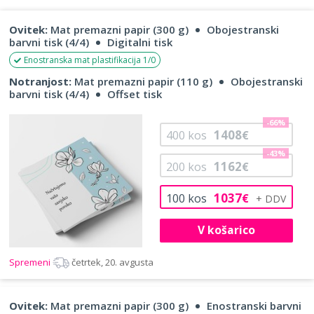
Ovitek:
Mat premazni papir (300 g)
Obojestranski
barvni tisk (4/4)
Digitalni tisk
Enostranska mat plastifikacija 1/0
Notranjost:
Mat premazni papir (110 g)
Obojestranski
barvni tisk (4/4)
Offset tisk
-66%
1408
400
kos
€
-43%
1162
200
kos
€
1037
100
kos
€
V košarico
Spremeni
četrtek, 20. avgusta
Ovitek:
Mat premazni papir (300 g)
Enostranski barvni