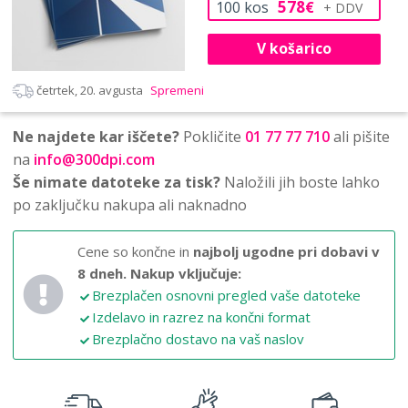
578
100
kos
€
V košarico
četrtek, 20. avgusta
Spremeni
Ne najdete kar iščete?
Pokličite
01 77 77 710
ali pišite
na
info@300dpi.com
Še nimate datoteke za tisk?
Naložili jih boste lahko
po zaključku nakupa ali naknadno
Cene so končne in
najbolj ugodne pri dobavi v
8 dneh.
Nakup vključuje:
Brezplačen osnovni pregled vaše datoteke
Izdelavo in razrez na končni format
Brezplačno dostavo na vaš naslov