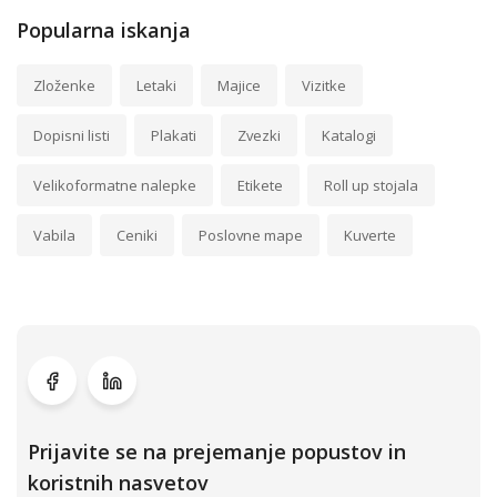
Popularna iskanja
Zloženke
Letaki
Majice
Vizitke
Dopisni listi
Plakati
Zvezki
Katalogi
Velikoformatne nalepke
Etikete
Roll up stojala
Vabila
Ceniki
Poslovne mape
Kuverte
Prijavite se na prejemanje popustov in
koristnih nasvetov