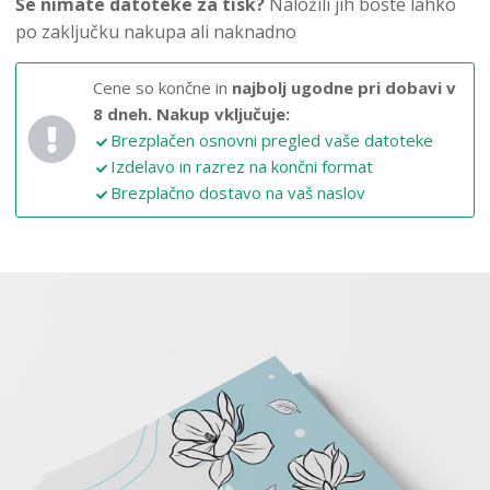
Še nimate datoteke za tisk?
Naložili jih boste lahko
po zaključku nakupa ali naknadno
Cene so končne in
najbolj ugodne pri dobavi v
8 dneh.
Nakup vključuje:
Brezplačen osnovni pregled vaše datoteke
Izdelavo in razrez na končni format
Brezplačno dostavo na vaš naslov