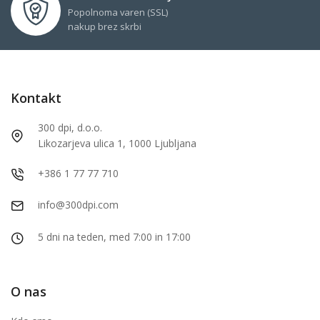
Popolnoma varen (SSL)
nakup brez skrbi
Kontakt
300 dpi, d.o.o.
Likozarjeva ulica 1, 1000 Ljubljana
+386 1 77 77 710
info@300dpi.com
5 dni na teden, med 7:00 in 17:00
O nas