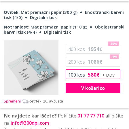
Ovitek:
Mat premazni papir (300 g)
Enostranski barvni
tisk (4/0)
Digitalni tisk
Notranjost:
Mat premazni papir (110 g)
Obojestranski
barvni tisk (4/4)
Digitalni tisk
-15%
1954
400
kos
€
-6%
1086
200
kos
€
580
100
kos
€
V košarico
Spremeni
četrtek, 20. avgusta
Ne najdete kar iščete?
Pokličite
01 77 77 710
ali pišite
na
info@300dpi.com