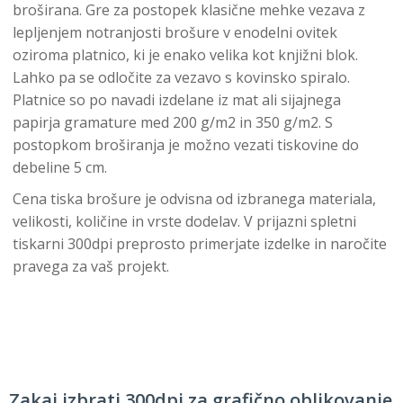
broširana. Gre za postopek klasične mehke vezava z
lepljenjem notranjosti brošure v enodelni ovitek
oziroma platnico, ki je enako velika kot knjižni blok.
Lahko pa se odločite za vezavo s kovinsko spiralo.
Platnice so po navadi izdelane iz mat ali sijajnega
papirja gramature med 200 g/m2 in 350 g/m2. S
postopkom broširanja je možno vezati tiskovine do
debeline 5 cm.
Cena tiska brošure je odvisna od izbranega materiala,
velikosti, količine in vrste dodelav. V prijazni spletni
tiskarni 300dpi preprosto primerjate izdelke in naročite
pravega za vaš projekt.
Zakaj izbrati 300dpi za grafično oblikovanje