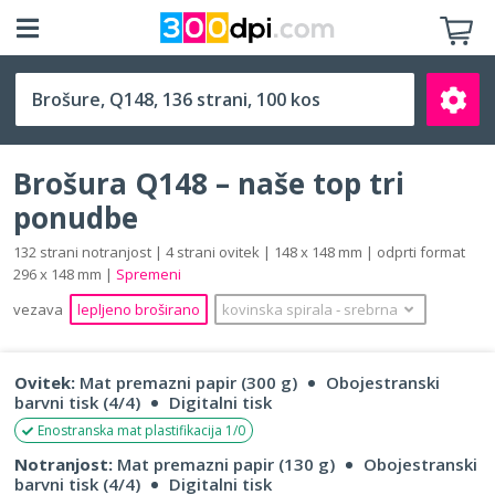
Q148 (148 x 148 mm)
Brošura Q148 – naše top tri
ponudbe
132 strani notranjost | 4 strani ovitek | 148 x 148 mm | odprti format
296 x 148 mm |
Spremeni
Išči
vezava
lepljeno broširano
kovinska spirala
‐
srebrna
Ovitek:
Mat premazni papir (300 g)
Obojestranski
barvni tisk (4/4)
Digitalni tisk
Enostranska mat plastifikacija 1/0
Notranjost:
Mat premazni papir (130 g)
Obojestranski
barvni tisk (4/4)
Digitalni tisk