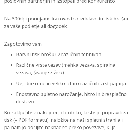
poslovnih partnerjih in izstopali pred konkurenco.
Na 300dpi ponujamo kakovostno izdelavo in tisk brošur
za vaše podjetje ali dogodek.
Zagotovimo vam:
Barvni tisk brošur v različnih tehnikah
Različne vrste vezav (mehka vezava, spiralna
vezava, šivanje z žico)
Ugodne cene in veliko izbiro različnih vrst papirja
Enostavno spletno naročanje, hitro in brezplačno
dostavo
Ko zaključite z nakupom, datoteko, ki ste jo pripravili za
tisk (v PDF formatu), naložite na naši spletni strani ali
pa nam jo pošljite naknadno preko povezave, ki jo