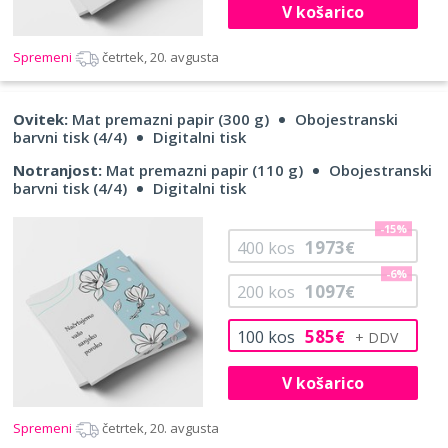
V košarico
Spremeni
četrtek, 20. avgusta
Ovitek:
Mat premazni papir (300 g)
Obojestranski
barvni tisk (4/4)
Digitalni tisk
Notranjost:
Mat premazni papir (110 g)
Obojestranski
barvni tisk (4/4)
Digitalni tisk
-15%
1973
400
kos
€
-6%
1097
200
kos
€
585
100
kos
€
V košarico
Spremeni
četrtek, 20. avgusta