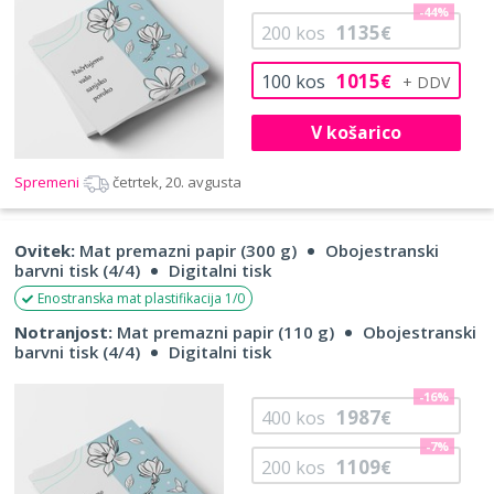
-44%
1135
200
kos
€
1015
100
kos
€
V košarico
Spremeni
četrtek, 20. avgusta
Ovitek:
Mat premazni papir (300 g)
Obojestranski
barvni tisk (4/4)
Digitalni tisk
Enostranska mat plastifikacija 1/0
Notranjost:
Mat premazni papir (110 g)
Obojestranski
barvni tisk (4/4)
Digitalni tisk
-16%
1987
400
kos
€
-7%
1109
200
kos
€