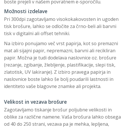
boste prejeli v našem povratnem e-sporočilu.
Možnosti izdelave
Pri 300dpi zagotavljamo visokokakovosten in ugoden
tisk brošure, lahko se odločite za črno-beli ali barvni
tisk v digitalni ali offset tehniki.
Na izbiro ponujamo več vrst papirja, kot so premazni
mat ali sijajni papir, nepremazni, barvni ali recikliran
papir. Možna je tudi dodelava naslovnice oz. brošure
(rezanje, zgibanje, žlebljenje, plastifikacije, slepi tisk,
zlatotisk, UV lakiranje). Z izbiro pravega papirja in
naslovnice boste lahko še bolj poudarili lastnosti in
identiteto vaše blagovne znamke ali projekta.
Velikost in vezava brošure
Zagotavljamo tiskanje brošur poljubne velikosti in
oblike za različne namene. Vaša brošura lahko obsega
od 40 do 250 strani, vezava pa je mehka, lepljena,