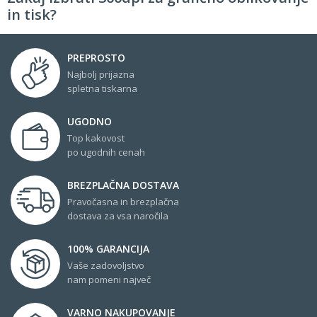
in tisk?
PREPROSTO
Najbolj prijazna
spletna tiskarna
UGODNO
Top kakovost
po ugodnih cenah
BREZPLAČNA DOSTAVA
Pravočasna in brezplačna
dostava za vsa naročila
100% GARANCIJA
Vaše zadovoljstvo
nam pomeni največ
VARNO NAKUPOVANJE