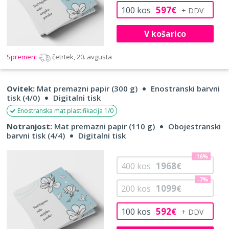
597
100
kos
€
V košarico
Spremeni
četrtek, 20. avgusta
Ovitek:
Mat premazni papir (300 g)
Enostranski barvni
tisk (4/0)
Digitalni tisk
Enostranska mat plastifikacija 1/0
Notranjost:
Mat premazni papir (110 g)
Obojestranski
barvni tisk (4/4)
Digitalni tisk
-16%
1968
400
kos
€
-7%
1099
200
kos
€
592
100
kos
€