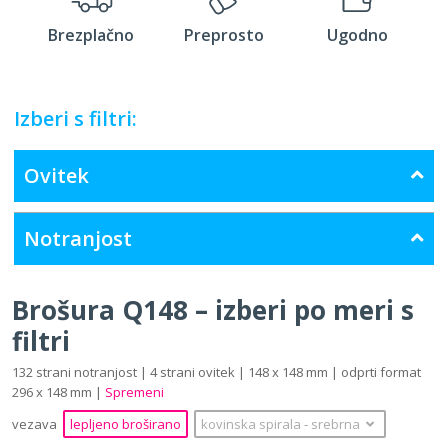
Brezplačno
Preprosto
Ugodno
Izberi s filtri:
Ovitek
Notranjost
Brošura Q148 – izberi po meri s
filtri
132 strani notranjost | 4 strani ovitek | 148 x 148 mm | odprti format
296 x 148 mm |
Spremeni
vezava
lepljeno broširano
kovinska spirala
‐
srebrna