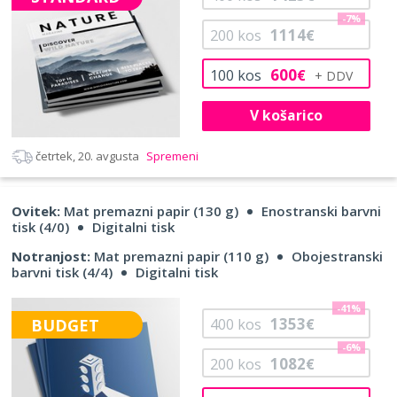
-7%
1114
200
kos
€
600
100
kos
€
V košarico
četrtek, 20. avgusta
Spremeni
Ovitek:
Mat premazni papir (130 g)
Enostranski barvni
tisk (4/0)
Digitalni tisk
Notranjost:
Mat premazni papir (110 g)
Obojestranski
barvni tisk (4/4)
Digitalni tisk
-41%
1353
BUDGET
400
kos
€
-6%
1082
200
kos
€