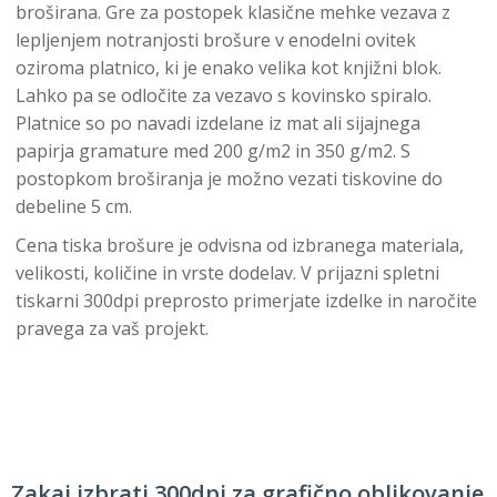
broširana. Gre za postopek klasične mehke vezava z
lepljenjem notranjosti brošure v enodelni ovitek
oziroma platnico, ki je enako velika kot knjižni blok.
Lahko pa se odločite za vezavo s kovinsko spiralo.
Platnice so po navadi izdelane iz mat ali sijajnega
papirja gramature med 200 g/m2 in 350 g/m2. S
postopkom broširanja je možno vezati tiskovine do
debeline 5 cm.
Cena tiska brošure je odvisna od izbranega materiala,
velikosti, količine in vrste dodelav. V prijazni spletni
tiskarni 300dpi preprosto primerjate izdelke in naročite
pravega za vaš projekt.
Zakaj izbrati 300dpi za grafično oblikovanje