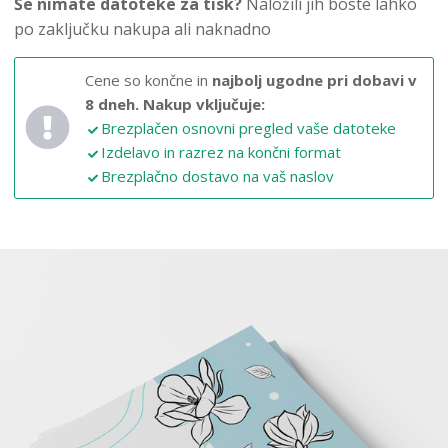
Še nimate datoteke za tisk?
Naložili jih boste lahko
po zaključku nakupa ali naknadno
Cene so končne in
najbolj ugodne pri dobavi v
8 dneh.
Nakup vključuje:
Brezplačen osnovni pregled vaše datoteke
Izdelavo in razrez na končni format
Brezplačno dostavo na vaš naslov