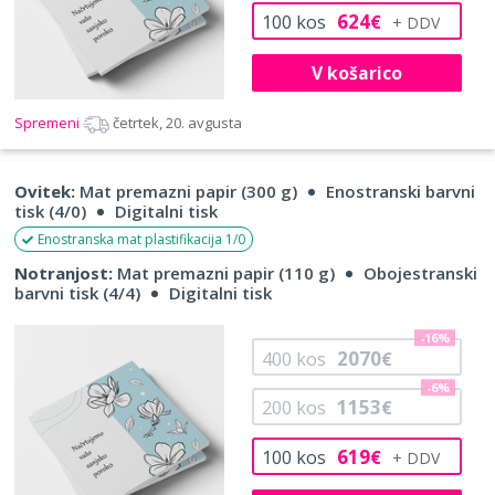
624
100
kos
€
V košarico
Spremeni
četrtek, 20. avgusta
Ovitek:
Mat premazni papir (300 g)
Enostranski barvni
tisk (4/0)
Digitalni tisk
Enostranska mat plastifikacija 1/0
Notranjost:
Mat premazni papir (110 g)
Obojestranski
barvni tisk (4/4)
Digitalni tisk
-16%
2070
400
kos
€
-6%
1153
200
kos
€
619
100
kos
€