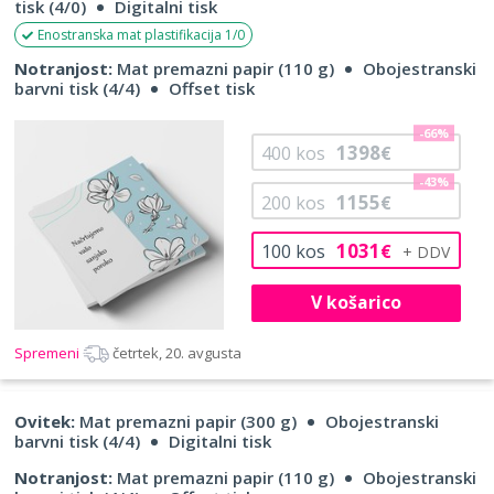
tisk (4/0)
Digitalni tisk
Enostranska mat plastifikacija 1/0
Notranjost:
Mat premazni papir (110 g)
Obojestranski
barvni tisk (4/4)
Offset tisk
-66%
1398
400
kos
€
-43%
1155
200
kos
€
1031
100
kos
€
V košarico
Spremeni
četrtek, 20. avgusta
Ovitek:
Mat premazni papir (300 g)
Obojestranski
barvni tisk (4/4)
Digitalni tisk
Notranjost:
Mat premazni papir (110 g)
Obojestranski