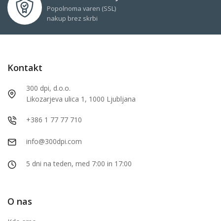
Popolnoma varen (SSL)
nakup brez skrbi
Kontakt
300 dpi, d.o.o.
Likozarjeva ulica 1, 1000 Ljubljana
+386 1 77 77 710
info@300dpi.com
5 dni na teden, med 7:00 in 17:00
O nas