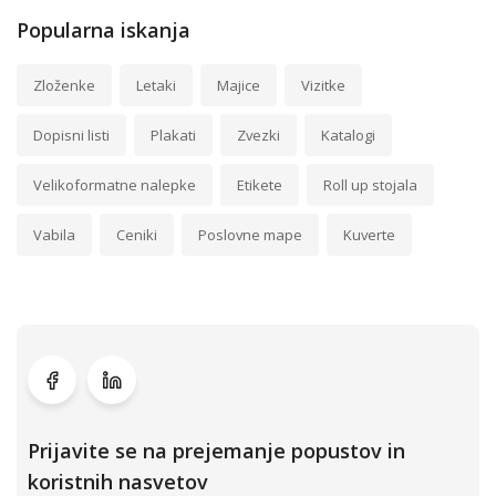
Popularna iskanja
Zloženke
Letaki
Majice
Vizitke
Dopisni listi
Plakati
Zvezki
Katalogi
Velikoformatne nalepke
Etikete
Roll up stojala
Vabila
Ceniki
Poslovne mape
Kuverte
Prijavite se na prejemanje popustov in
koristnih nasvetov