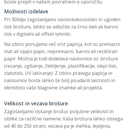
boste prejeli v našem povratnem e-sporočilu.
Možnosti izdelave
Pri 300dpi zagotavljamo visokokakovosten in ugoden
tisk brošure, lahko se odločite za črno-beli ali barvni
tisk v digitalni ali offset tehniki.
Na izbiro ponujamo več vrst papirja, kot so premazni
mat ali sijajni papir, nepremazni, barvni ali recikliran
papir. Možna je tudi dodelava naslovnice oz. brošure
(rezanje, zgibanje, žlebljenje, plastifikacije, slepi tisk,
zlatotisk, UV lakiranje). Z izbiro pravega papirja in
naslovnice boste lahko še bolj poudarili lastnosti in
identiteto vaše blagovne znamke ali projekta.
Velikost in vezava brošure
Zagotavljamo tiskanje brošur poljubne velikosti in
oblike za različne namene. Vaša brošura lahko obsega
od 40 do 250 strani, vezava pa je mehka, lepljena,