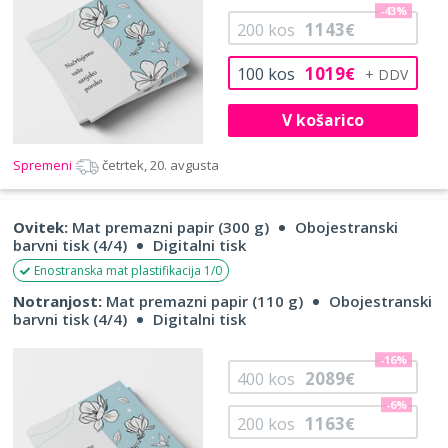
-43%
1143
200
kos
€
1019
100
kos
€
V košarico
Spremeni
četrtek, 20. avgusta
Ovitek:
Mat premazni papir (300 g)
Obojestranski
barvni tisk (4/4)
Digitalni tisk
Enostranska mat plastifikacija 1/0
Notranjost:
Mat premazni papir (110 g)
Obojestranski
barvni tisk (4/4)
Digitalni tisk
-16%
2089
400
kos
€
-6%
1163
200
kos
€