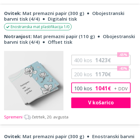
Ovitek:
Mat premazni papir (300 g)
Obojestranski
barvni tisk (4/4)
Digitalni tisk
Enostranska mat plastifikacija 1/0
Notranjost:
Mat premazni papir (110 g)
Obojestranski
barvni tisk (4/4)
Offset tisk
-65%
1423
400
kos
€
-43%
1170
200
kos
€
1041
100
kos
€
V košarico
Spremeni
četrtek, 20. avgusta
Ovitek:
Mat premazni papir (300 g)
Enostranski barvni