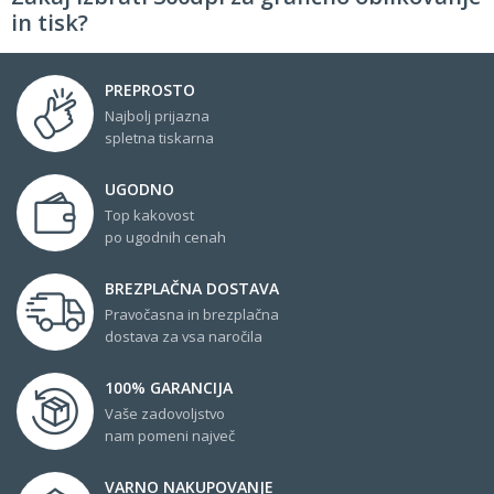
in tisk?
PREPROSTO
Najbolj prijazna
spletna tiskarna
UGODNO
Top kakovost
po ugodnih cenah
BREZPLAČNA DOSTAVA
Pravočasna in brezplačna
dostava za vsa naročila
100% GARANCIJA
Vaše zadovoljstvo
nam pomeni največ
VARNO NAKUPOVANJE