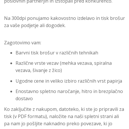
poslovnih partnerjih in izstopali pred konkurenco.
Na 300dpi ponujamo kakovostno izdelavo in tisk brošur
za vaše podjetje ali dogodek.
Zagotovimo vam:
Barvni tisk brošur v različnih tehnikah
Različne vrste vezav (mehka vezava, spiralna
vezava, šivanje z žico)
Ugodne cene in veliko izbiro različnih vrst papirja
Enostavno spletno naročanje, hitro in brezplačno
dostavo
Ko zaključite z nakupom, datoteko, ki ste jo pripravili za
tisk (v PDF formatu), naložite na naši spletni strani ali
pa nam jo pošljite naknadno preko povezave, ki jo