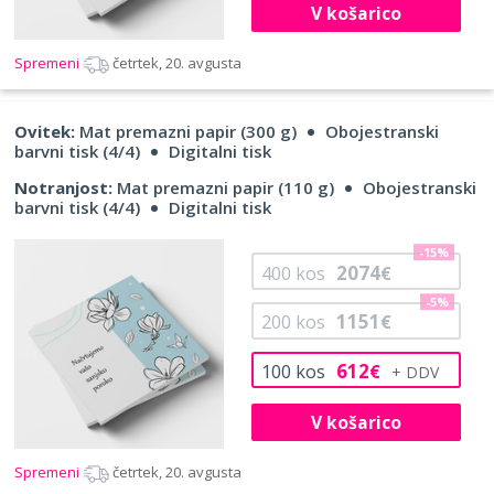
V košarico
Spremeni
četrtek, 20. avgusta
Ovitek:
Mat premazni papir (300 g)
Obojestranski
barvni tisk (4/4)
Digitalni tisk
Notranjost:
Mat premazni papir (110 g)
Obojestranski
barvni tisk (4/4)
Digitalni tisk
-15%
2074
400
kos
€
-5%
1151
200
kos
€
612
100
kos
€
V košarico
Spremeni
četrtek, 20. avgusta