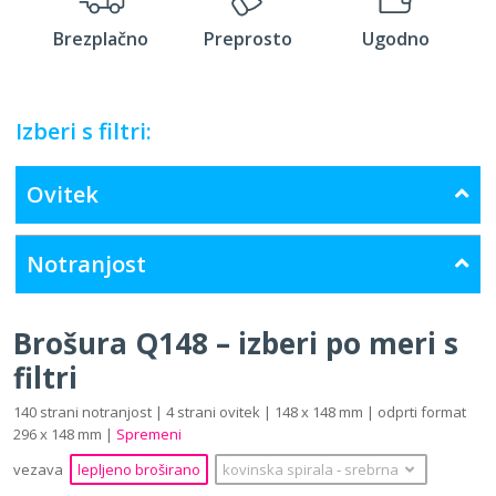
Brezplačno
Preprosto
Ugodno
Izberi s filtri:
Ovitek
Notranjost
Brošura Q148 – izberi po meri s
filtri
140 strani notranjost | 4 strani ovitek | 148 x 148 mm | odprti format
296 x 148 mm |
Spremeni
vezava
lepljeno broširano
kovinska spirala
‐
srebrna