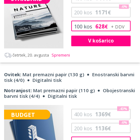
-6%
1171
200
kos
€
628
100
kos
€
V košarico
četrtek, 20. avgusta
Spremeni
Ovitek:
Mat premazni papir (130 g)
Enostranski barvni
tisk (4/0)
Digitalni tisk
Notranjost:
Mat premazni papir (110 g)
Obojestranski
barvni tisk (4/4)
Digitalni tisk
-43%
1369
BUDGET
400
kos
€
-6%
1136
200
kos
€