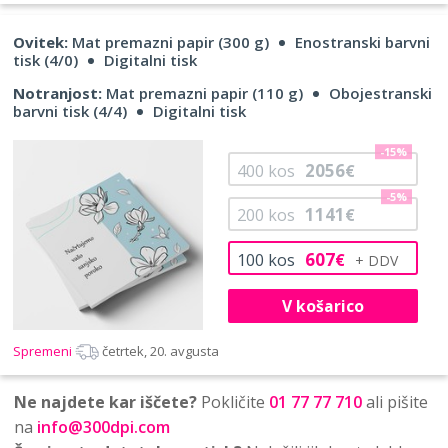
Ovitek:
Mat premazni papir (300 g)
Enostranski barvni
tisk (4/0)
Digitalni tisk
Notranjost:
Mat premazni papir (110 g)
Obojestranski
barvni tisk (4/4)
Digitalni tisk
-15%
2056
400
kos
€
-5%
1141
200
kos
€
607
100
kos
€
V košarico
Spremeni
četrtek, 20. avgusta
Ne najdete kar iščete?
Pokličite
01 77 77 710
ali pišite
na
info@300dpi.com