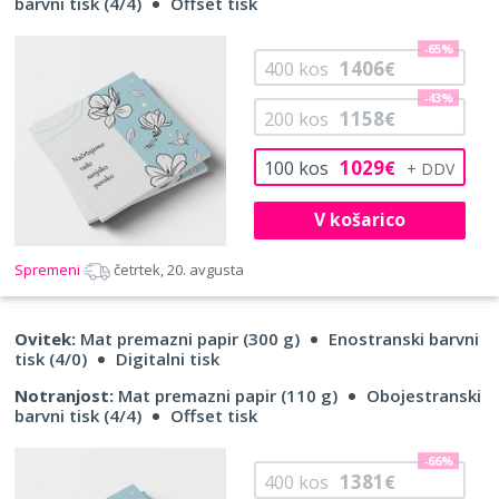
barvni tisk (4/4)
Offset tisk
-65%
1406
400
kos
€
-43%
1158
200
kos
€
1029
100
kos
€
V košarico
Spremeni
četrtek, 20. avgusta
Ovitek:
Mat premazni papir (300 g)
Enostranski barvni
tisk (4/0)
Digitalni tisk
Notranjost:
Mat premazni papir (110 g)
Obojestranski
barvni tisk (4/4)
Offset tisk
-66%
1381
400
kos
€