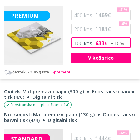
-41%
1469
PREMIUM
400
kos
€
-6%
1181
200
kos
€
633
100
kos
€
V košarico
četrtek, 20. avgusta
Spremeni
Ovitek:
Mat premazni papir (300 g)
Enostranski barvni
tisk (4/0)
Digitalni tisk
Enostranska mat plastifikacija 1/0
Notranjost:
Mat premazni papir (130 g)
Obojestranski
barvni tisk (4/4)
Digitalni tisk
-42%
1444
STANDARD
400
kos
€