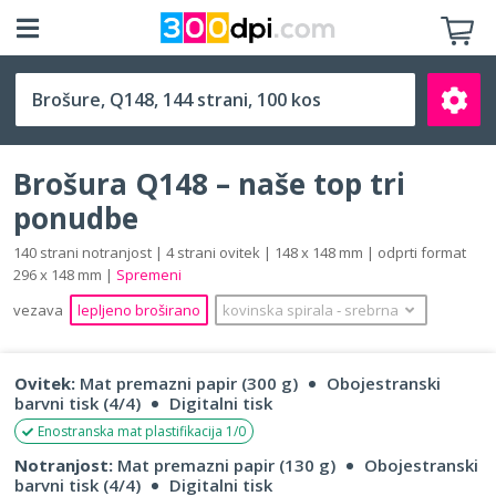
Q148 (148 x 148 mm)
Brošura Q148 – naše top tri
ponudbe
140 strani notranjost | 4 strani ovitek | 148 x 148 mm | odprti format
296 x 148 mm |
Spremeni
Išči
vezava
lepljeno broširano
kovinska spirala
‐
srebrna
Ovitek:
Mat premazni papir (300 g)
Obojestranski
barvni tisk (4/4)
Digitalni tisk
Enostranska mat plastifikacija 1/0
Notranjost:
Mat premazni papir (130 g)
Obojestranski
barvni tisk (4/4)
Digitalni tisk