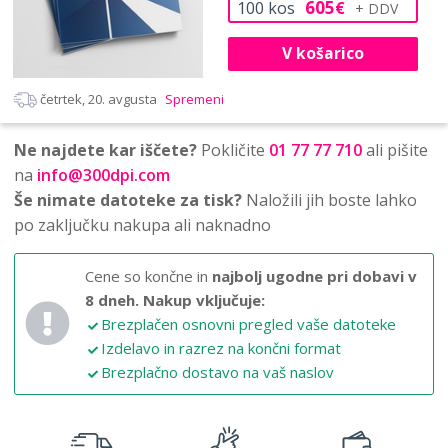
605
100
kos
€
V košarico
četrtek, 20. avgusta
Spremeni
Ne najdete kar iščete?
Pokličite
01 77 77 710
ali pišite
na
info@300dpi.com
Še nimate datoteke za tisk?
Naložili jih boste lahko
po zaključku nakupa ali naknadno
Cene so končne in
najbolj ugodne pri dobavi v
8 dneh.
Nakup vključuje:
Brezplačen osnovni pregled vaše datoteke
Izdelavo in razrez na končni format
Brezplačno dostavo na vaš naslov