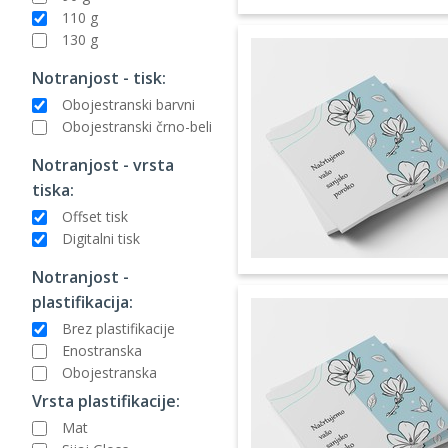
110 g
130 g
Notranjost - tisk:
Obojestranski barvni
Obojestranski črno-beli
Notranjost - vrsta
tiska:
Offset tisk
Digitalni tisk
Notranjost -
plastifikacija:
Brez plastifikacije
Enostranska
Obojestranska
Vrsta plastifikacije:
Mat