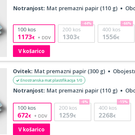
Notranjost:
Mat premazni papir (110 g)
Obo
-44%
-66%
100
kos
200
kos
400
kos
1173
1303
1556
€
€
€
V košarico
Ovitek:
Mat premazni papir (300 g)
Obojestr
Enostranska mat plastifikacija 1/0
Notranjost:
Mat premazni papir (110 g)
Obo
-6%
-15%
100
kos
200
kos
400
kos
672
1259
2268
€
€
€
V košarico