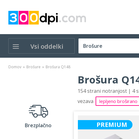
Vsi oddelki
Domov
Brošure
Brošura Q148
Brošura Q14
154 strani notranjost | 4 
vezava
lepljeno broširano
PREMIUM
Brezplačno