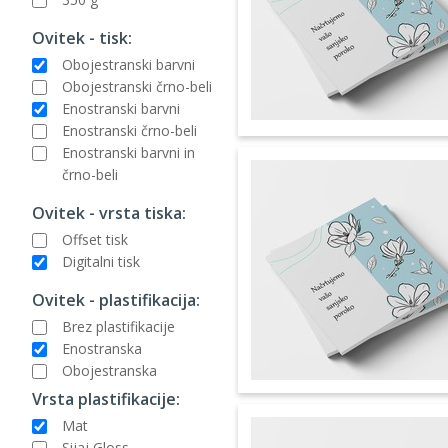
Ovitek - tisk:
Obojestranski barvni
Obojestranski črno-beli
Enostranski barvni
Enostranski črno-beli
Enostranski barvni in
črno-beli
Ovitek - vrsta tiska:
Offset tisk
Digitalni tisk
Ovitek - plastifikacija:
Brez plastifikacije
Enostranska
Obojestranska
Vrsta plastifikacije:
Mat
Sijaj Gloss