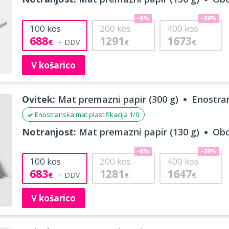
-6%
-39%
100
kos
200
kos
400
kos
688
1291
1673
€
€
€
V košarico
Ovitek:
Mat premazni papir (300 g)
Enostran
Enostranska mat plastifikacija 1/0
Notranjost:
Mat premazni papir (130 g)
Obo
-6%
-39%
100
kos
200
kos
400
kos
683
1281
1647
€
€
€
V košarico