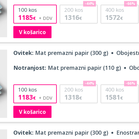
-44%
-66%
100
kos
200
kos
400
kos
1185
1316
1572
€
€
€
V košarico
Ovitek:
Mat premazni papir (300 g)
Obojestr
Notranjost:
Mat premazni papir (110 g)
Obo
-44%
-66%
100
kos
200
kos
400
kos
1183
1318
1581
€
€
€
V košarico
Ovitek:
Mat premazni papir (300 g)
Enostran