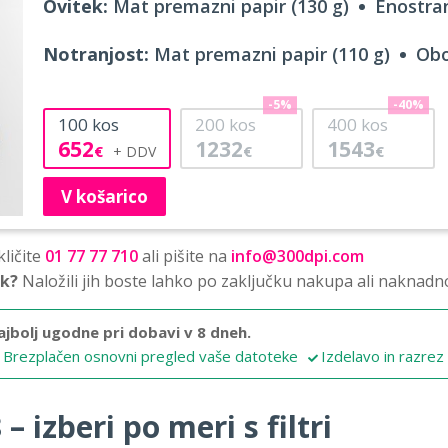
Ovitek:
Mat premazni papir (130 g)
Enostran
Notranjost:
Mat premazni papir (110 g)
Obo
-5%
-40%
100
kos
200
kos
400
kos
652
1232
1543
€
€
€
V košarico
ličite
01 77 77 710
ali pišite na
info@300dpi.com
sk?
Naložili jih boste lahko po zaključku nakupa ali naknadn
ajbolj ugodne pri dobavi v 8 dneh.
Brezplačen osnovni pregled vaše datoteke
Izdelavo in razrez
 izberi po meri s filtri