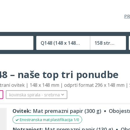
PR
Q148
(148 x 148 mm)
158 strani
Velikost (zaprte) tiskovine
8 – naše top tri ponudbe
strani ovitek | 148 x 148 mm | odprti format 296 x 148 mm |
kovinska spirala
‐
srebrna
Ovitek:
Mat premazni papir (300 g)
Obojestr
Enostranska mat plastifikacija 1/0
Notranjost:
Mat premazni papir (130 g)
Obo