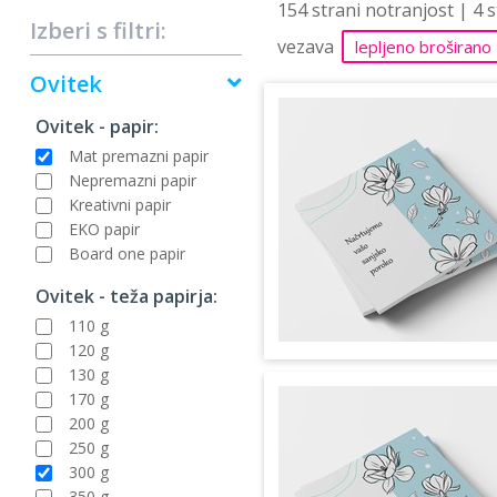
154 strani notranjost | 4 
Izberi s filtri:
vezava
lepljeno broširano
Ovitek
Ovitek - papir:
Mat premazni papir
Nepremazni papir
Kreativni papir
EKO papir
Board one papir
Ovitek - teža papirja:
110 g
120 g
130 g
170 g
200 g
250 g
300 g
350 g