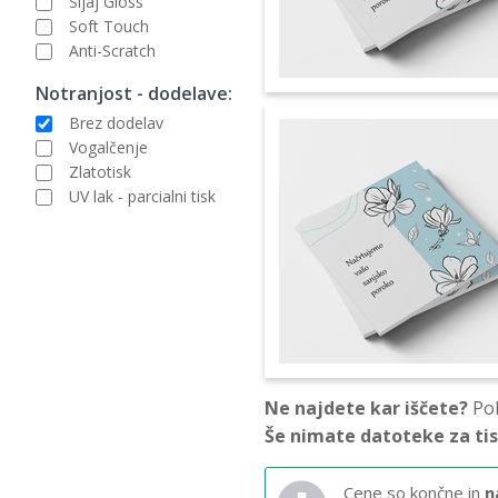
Sijaj Gloss
Soft Touch
Anti-Scratch
Notranjost - dodelave:
Brez dodelav
Vogalčenje
Zlatotisk
UV lak - parcialni tisk
Ne najdete kar iščete?
Pok
Še nimate datoteke za ti
Cene so končne in
n