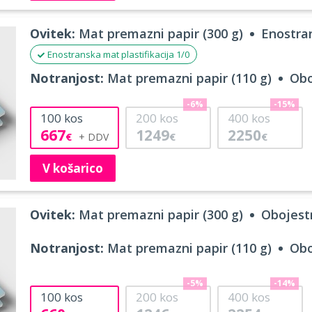
Ovitek:
Mat premazni papir (300 g)
Enostran
Enostranska mat plastifikacija 1/0
Notranjost:
Mat premazni papir (110 g)
Obo
-6%
-15%
100
kos
200
kos
400
kos
667
1249
2250
€
€
€
V košarico
Ovitek:
Mat premazni papir (300 g)
Obojestr
Notranjost:
Mat premazni papir (110 g)
Obo
-5%
-14%
100
kos
200
kos
400
kos