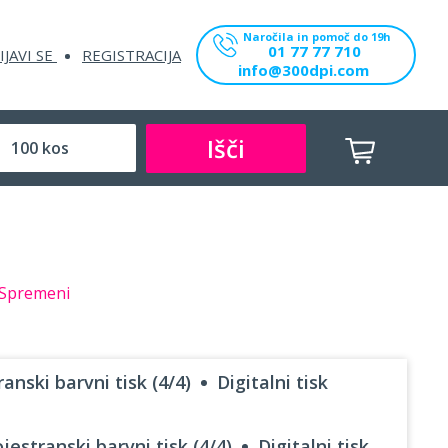
Naročila in pomoč do 19h
01 77 77 710
IJAVI SE
REGISTRACIJA
info@300dpi.com
Išči
Spremeni
anski barvni tisk (4/4)
Digitalni tisk
jestranski barvni tisk (4/4)
Digitalni tisk