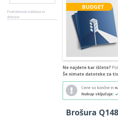
BUDGET
Podrobnosti izdelave in
dobave
Ne najdete kar iščete?
Pok
Še nimate datoteke za ti
Cene so končne in
n
Nakup vključuje:
Brošura Q148 –