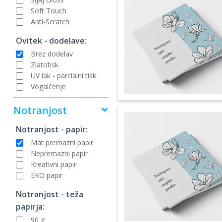
Soft Touch
Anti-Scratch
Ovitek - dodelave:
Brez dodelav
Zlatotisk
UV lak - parcialni tisk
Vogalčenje
Notranjost
Notranjost - papir:
Mat premazni papir
Nepremazni papir
Kreativni papir
EKO papir
Notranjost - teža
papirja:
90 g