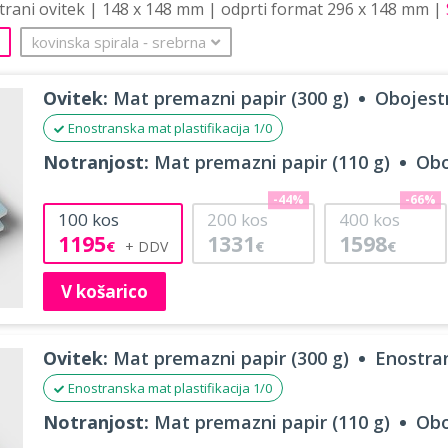
strani ovitek | 148 x 148 mm | odprti format 296 x 148 mm |
kovinska spirala
‐
srebrna
Ovitek:
Mat premazni papir (300 g)
Obojestr
Enostranska mat plastifikacija 1/0
Notranjost:
Mat premazni papir (110 g)
Obo
-44%
-66%
100
kos
200
kos
400
kos
1195
1331
1598
€
€
€
V košarico
Ovitek:
Mat premazni papir (300 g)
Enostran
Enostranska mat plastifikacija 1/0
Notranjost:
Mat premazni papir (110 g)
Obo