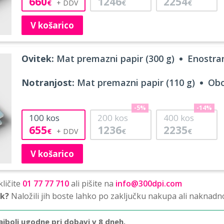
660
1246
2254
€
€
€
V košarico
Ovitek:
Mat premazni papir (300 g)
Enostran
Notranjost:
Mat premazni papir (110 g)
Obo
-5%
-14%
100
kos
200
kos
400
kos
655
1236
2235
€
€
€
V košarico
ličite
01 77 77 710
ali pišite na
info@300dpi.com
sk?
Naložili jih boste lahko po zaključku nakupa ali naknadn
ajbolj ugodne pri dobavi v 8 dneh.