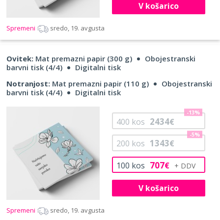
V košarico
Spremeni
sredo, 19. avgusta
Ovitek:
Mat premazni papir (300 g)
Obojestranski
barvni tisk (4/4)
Digitalni tisk
Notranjost:
Mat premazni papir (110 g)
Obojestranski
barvni tisk (4/4)
Digitalni tisk
-13%
2434
400
kos
€
-5%
1343
200
kos
€
707
100
kos
€
V košarico
Spremeni
sredo, 19. avgusta