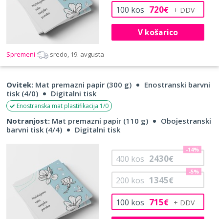
720
100
kos
€
V košarico
Spremeni
sredo, 19. avgusta
Ovitek:
Mat premazni papir (300 g)
Enostranski barvni
tisk (4/0)
Digitalni tisk
Enostranska mat plastifikacija 1/0
Notranjost:
Mat premazni papir (110 g)
Obojestranski
barvni tisk (4/4)
Digitalni tisk
-14%
2430
400
kos
€
-5%
1345
200
kos
€
715
100
kos
€