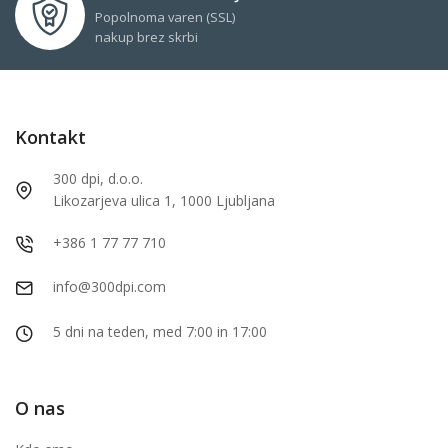
Popolnoma varen (SSL)
nakup brez skrbi
Kontakt
300 dpi, d.o.o.
Likozarjeva ulica 1, 1000 Ljubljana
+386 1 77 77 710
info@300dpi.com
5 dni na teden, med 7:00 in 17:00
O nas