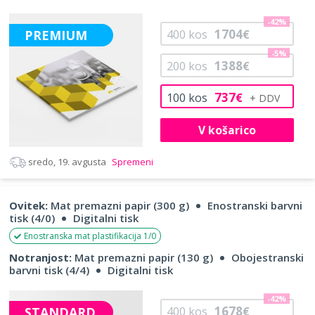
-42%
1704
PREMIUM
400
kos
€
-5%
1388
200
kos
€
737
100
kos
€
V košarico
sredo, 19. avgusta
Spremeni
Ovitek:
Mat premazni papir (300 g)
Enostranski barvni
tisk (4/0)
Digitalni tisk
Enostranska mat plastifikacija 1/0
Notranjost:
Mat premazni papir (130 g)
Obojestranski
barvni tisk (4/4)
Digitalni tisk
-42%
1678
STANDARD
400
kos
€