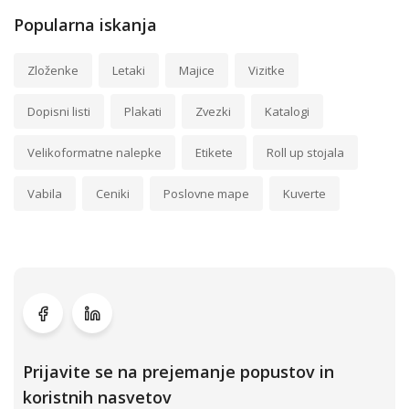
Popularna iskanja
Zloženke
Letaki
Majice
Vizitke
Dopisni listi
Plakati
Zvezki
Katalogi
Velikoformatne nalepke
Etikete
Roll up stojala
Vabila
Ceniki
Poslovne mape
Kuverte
Prijavite se na prejemanje popustov in
koristnih nasvetov