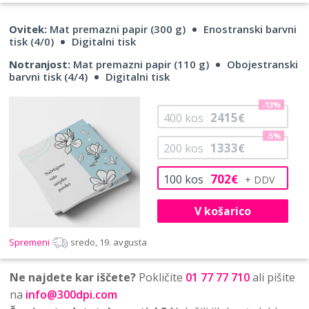
Ovitek:
Mat premazni papir (300 g)
Enostranski barvni
tisk (4/0)
Digitalni tisk
Notranjost:
Mat premazni papir (110 g)
Obojestranski
barvni tisk (4/4)
Digitalni tisk
-13%
2415
400
kos
€
-5%
1333
200
kos
€
702
100
kos
€
V košarico
Spremeni
sredo, 19. avgusta
Ne najdete kar iščete?
Pokličite
01 77 77 710
ali pišite
na
info@300dpi.com