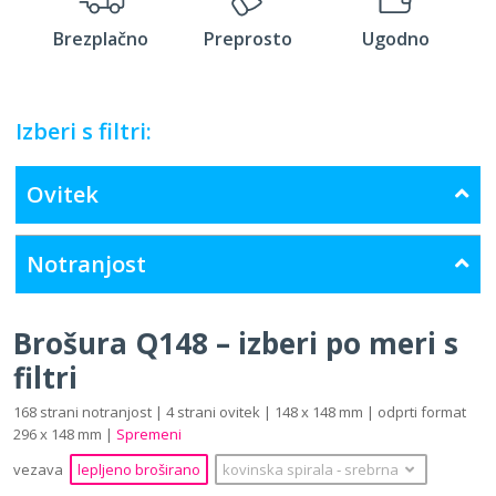
Brezplačno
Preprosto
Ugodno
Izberi s filtri:
Ovitek
Notranjost
Brošura Q148 – izberi po meri s
filtri
168 strani notranjost | 4 strani ovitek | 148 x 148 mm | odprti format
296 x 148 mm |
Spremeni
vezava
lepljeno broširano
kovinska spirala
‐
srebrna