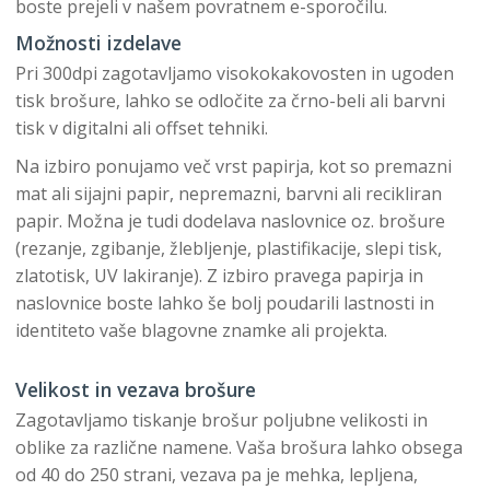
boste prejeli v našem povratnem e-sporočilu.
Možnosti izdelave
Pri 300dpi zagotavljamo visokokakovosten in ugoden
tisk brošure, lahko se odločite za črno-beli ali barvni
tisk v digitalni ali offset tehniki.
Na izbiro ponujamo več vrst papirja, kot so premazni
mat ali sijajni papir, nepremazni, barvni ali recikliran
papir. Možna je tudi dodelava naslovnice oz. brošure
(rezanje, zgibanje, žlebljenje, plastifikacije, slepi tisk,
zlatotisk, UV lakiranje). Z izbiro pravega papirja in
naslovnice boste lahko še bolj poudarili lastnosti in
identiteto vaše blagovne znamke ali projekta.
Velikost in vezava brošure
Zagotavljamo tiskanje brošur poljubne velikosti in
oblike za različne namene. Vaša brošura lahko obsega
od 40 do 250 strani, vezava pa je mehka, lepljena,