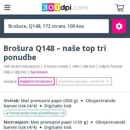
Q148 (148 x 148 mm)
Brošura Q148 – naše top tri
ponudbe
168 strani notranjost | 4 strani ovitek | 148 x 148 mm | odprti format
296 x 148 mm |
Spremeni
Išči
vezava
lepljeno broširano
kovinska spirala
‐
srebrna
Ovitek:
Mat premazni papir (300 g)
Obojestranski
barvni tisk (4/4)
Digitalni tisk
Enostranska mat plastifikacija 1/0
Notranjost:
Mat premazni papir (130 g)
Obojestranski
barvni tisk (4/4)
Digitalni tisk