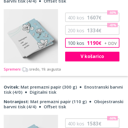
barvni tisk (4/4)
Offset tisk
-66%
1607
400
kos
€
-43%
1334
200
kos
€
1190
100
kos
€
V košarico
Spremeni
sredo, 19. avgusta
Ovitek:
Mat premazni papir (300 g)
Enostranski barvni
tisk (4/0)
Digitalni tisk
Notranjost:
Mat premazni papir (110 g)
Obojestranski
barvni tisk (4/4)
Offset tisk
-66%
1583
400
kos
€