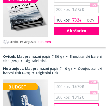
-6%
1373
200
kos
€
732
100
kos
€
V košarico
sredo, 19. avgusta
Spremeni
Ovitek:
Mat premazni papir (130 g)
Enostranski barvni
tisk (4/0)
Digitalni tisk
Notranjost:
Mat premazni papir (110 g)
Obojestranski
barvni tisk (4/4)
Digitalni tisk
-43%
1570
BUDGET
400
kos
€
-6%
1312
200
kos
€