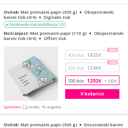
Ovitek:
Mat premazni papir (300 g)
Obojestranski
barvni tisk (4/4)
Digitalni tisk
Enostranska mat plastifikacija 1/0
Notranjost:
Mat premazni papir (110 g)
Obojestranski
barvni tisk (4/4)
Offset tisk
-66%
1625
400
kos
€
-44%
1346
200
kos
€
1202
100
kos
€
V košarico
Spremeni
sredo, 19. avgusta
Ovitek:
Mat premazni papir (300 g)
Enostranski barvni