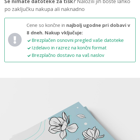
Še nimate datoteke za tisk?
Naložili jih boste lahko
po zaključku nakupa ali naknadno
Cene so končne in
najbolj ugodne pri dobavi v
8 dneh.
Nakup vključuje:
Brezplačen osnovni pregled vaše datoteke
Izdelavo in razrez na končni format
Brezplačno dostavo na vaš naslov