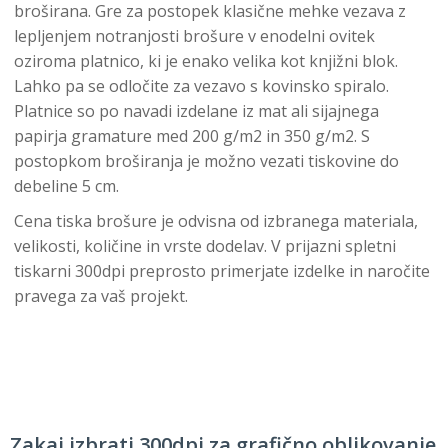
broširana. Gre za postopek klasične mehke vezava z
lepljenjem notranjosti brošure v enodelni ovitek
oziroma platnico, ki je enako velika kot knjižni blok.
Lahko pa se odločite za vezavo s kovinsko spiralo.
Platnice so po navadi izdelane iz mat ali sijajnega
papirja gramature med 200 g/m2 in 350 g/m2. S
postopkom broširanja je možno vezati tiskovine do
debeline 5 cm.
Cena tiska brošure je odvisna od izbranega materiala,
velikosti, količine in vrste dodelav. V prijazni spletni
tiskarni 300dpi preprosto primerjate izdelke in naročite
pravega za vaš projekt.
Zakaj izbrati 300dpi za grafično oblikovanje