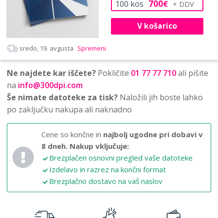
700
100
kos
€
V košarico
sredo, 19. avgusta
Spremeni
Ne najdete kar iščete?
Pokličite
01 77 77 710
ali pišite
na
info@300dpi.com
Še nimate datoteke za tisk?
Naložili jih boste lahko
po zaključku nakupa ali naknadno
Cene so končne in
najbolj ugodne pri dobavi v
8 dneh.
Nakup vključuje:
Brezplačen osnovni pregled vaše datoteke
Izdelavo in razrez na končni format
Brezplačno dostavo na vaš naslov