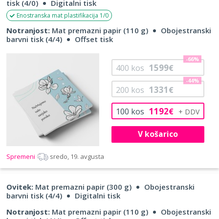
tisk (4/0)
Digitalni tisk
Enostranska mat plastifikacija 1/0
Notranjost:
Mat premazni papir (110 g)
Obojestranski
barvni tisk (4/4)
Offset tisk
-66%
1599
400
kos
€
-44%
1331
200
kos
€
1192
100
kos
€
V košarico
Spremeni
sredo, 19. avgusta
Ovitek:
Mat premazni papir (300 g)
Obojestranski
barvni tisk (4/4)
Digitalni tisk
Notranjost:
Mat premazni papir (110 g)
Obojestranski