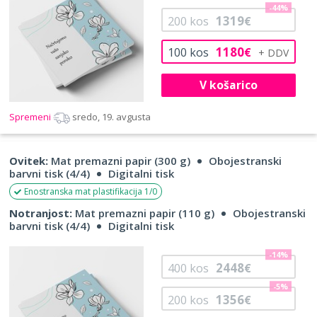
-44%
1319
200
kos
€
1180
100
kos
€
V košarico
Spremeni
sredo, 19. avgusta
Ovitek:
Mat premazni papir (300 g)
Obojestranski
barvni tisk (4/4)
Digitalni tisk
Enostranska mat plastifikacija 1/0
Notranjost:
Mat premazni papir (110 g)
Obojestranski
barvni tisk (4/4)
Digitalni tisk
-14%
2448
400
kos
€
-5%
1356
200
kos
€