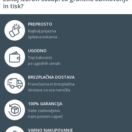
in tisk?
PREPROSTO
Najbolj prijazna
spletna tiskarna
UGODNO
Top kakovost
po ugodnih cenah
BREZPLAČNA DOSTAVA
Pravočasna in brezplačna
dostava za vsa naročila
100% GARANCIJA
Vaše zadovoljstvo
nam pomeni največ
VARNO NAKUPOVANJE