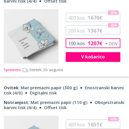
barvni tisk (4/4)
Offset tisk
-65%
1676
400
kos
€
-43%
1367
200
kos
€
1207
100
kos
€
V košarico
Spremeni
četrtek, 20. avgusta
Ovitek:
Mat premazni papir (300 g)
Enostranski barvni
tisk (4/0)
Digitalni tisk
Notranjost:
Mat premazni papir (110 g)
Obojestranski
barvni tisk (4/4)
Offset tisk
-65%
1651
400
kos
€