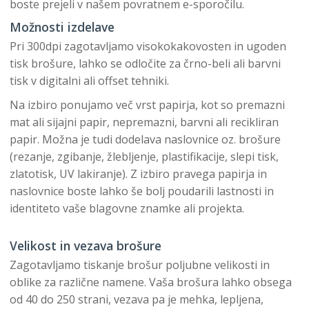
boste prejeli v našem povratnem e-sporočilu.
Možnosti izdelave
Pri 300dpi zagotavljamo visokokakovosten in ugoden
tisk brošure, lahko se odločite za črno-beli ali barvni
tisk v digitalni ali offset tehniki.
Na izbiro ponujamo več vrst papirja, kot so premazni
mat ali sijajni papir, nepremazni, barvni ali recikliran
papir. Možna je tudi dodelava naslovnice oz. brošure
(rezanje, zgibanje, žlebljenje, plastifikacije, slepi tisk,
zlatotisk, UV lakiranje). Z izbiro pravega papirja in
naslovnice boste lahko še bolj poudarili lastnosti in
identiteto vaše blagovne znamke ali projekta.
Velikost in vezava brošure
Zagotavljamo tiskanje brošur poljubne velikosti in
oblike za različne namene. Vaša brošura lahko obsega
od 40 do 250 strani, vezava pa je mehka, lepljena,