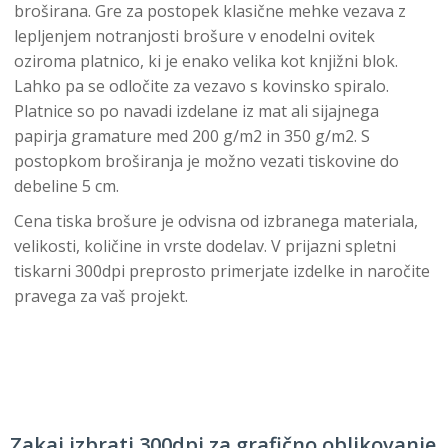
broširana. Gre za postopek klasične mehke vezava z
lepljenjem notranjosti brošure v enodelni ovitek
oziroma platnico, ki je enako velika kot knjižni blok.
Lahko pa se odločite za vezavo s kovinsko spiralo.
Platnice so po navadi izdelane iz mat ali sijajnega
papirja gramature med 200 g/m2 in 350 g/m2. S
postopkom broširanja je možno vezati tiskovine do
debeline 5 cm.
Cena tiska brošure je odvisna od izbranega materiala,
velikosti, količine in vrste dodelav. V prijazni spletni
tiskarni 300dpi preprosto primerjate izdelke in naročite
pravega za vaš projekt.
Zakaj izbrati 300dpi za grafično oblikovanje