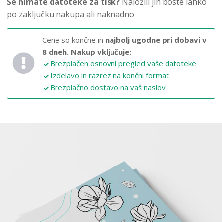
Še nimate datoteke za tisk?
Naložili jih boste lahko
po zaključku nakupa ali naknadno
Cene so končne in
najbolj ugodne pri dobavi v
8 dneh.
Nakup vključuje:
Brezplačen osnovni pregled vaše datoteke
Izdelavo in razrez na končni format
Brezplačno dostavo na vaš naslov