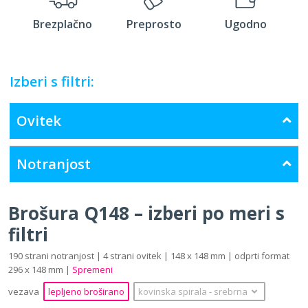
Brezplačno
Preprosto
Ugodno
Izberi s filtri:
Ovitek
Notranjost
Brošura Q148 – izberi po meri s
filtri
190 strani notranjost | 4 strani ovitek | 148 x 148 mm | odprti format
296 x 148 mm |
Spremeni
vezava
lepljeno broširano
kovinska spirala
‐
srebrna