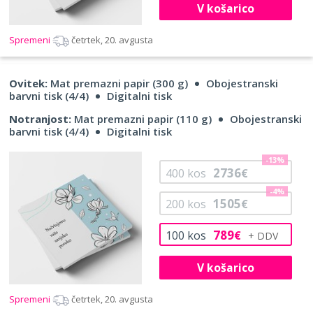
V košarico
Spremeni
četrtek, 20. avgusta
Ovitek:
Mat premazni papir (300 g)
Obojestranski
barvni tisk (4/4)
Digitalni tisk
Notranjost:
Mat premazni papir (110 g)
Obojestranski
barvni tisk (4/4)
Digitalni tisk
-13%
2736
400
kos
€
-4%
1505
200
kos
€
789
100
kos
€
V košarico
Spremeni
četrtek, 20. avgusta