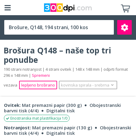
Q148 (148 x 148 mm)
Brošura Q148 – naše top tri
ponudbe
190 strani notranjost | 4 strani ovitek | 148 x 148 mm | odprti format
296 x 148 mm |
Spremeni
Išči
vezava
lepljeno broširano
kovinska spirala
‐
srebrna
Ovitek:
Mat premazni papir (300 g)
Obojestranski
barvni tisk (4/4)
Digitalni tisk
Enostranska mat plastifikacija 1/0
Notranjost:
Mat premazni papir (130 g)
Obojestranski
barvni tisk (4/4)
Digitalni tisk