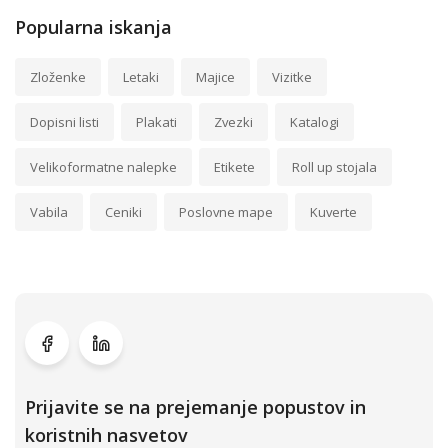
Popularna iskanja
Zloženke
Letaki
Majice
Vizitke
Dopisni listi
Plakati
Zvezki
Katalogi
Velikoformatne nalepke
Etikete
Roll up stojala
Vabila
Ceniki
Poslovne mape
Kuverte
Prijavite se na prejemanje popustov in
koristnih nasvetov