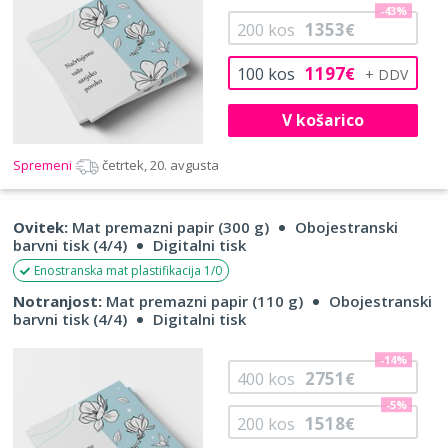
-43%
1353
200
kos
€
1197
100
kos
€
V košarico
Spremeni
četrtek, 20. avgusta
Ovitek:
Mat premazni papir (300 g)
Obojestranski
barvni tisk (4/4)
Digitalni tisk
Enostranska mat plastifikacija 1/0
Notranjost:
Mat premazni papir (110 g)
Obojestranski
barvni tisk (4/4)
Digitalni tisk
-14%
2751
400
kos
€
-5%
1518
200
kos
€