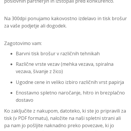
poslovnih partnerjih in izstopali pred konkurenco.
Na 300dpi ponujamo kakovostno izdelavo in tisk brošur
za vaše podjetje ali dogodek.
Zagotovimo vam:
Barvni tisk brošur v različnih tehnikah
Različne vrste vezav (mehka vezava, spiralna
vezava, šivanje z žico)
Ugodne cene in veliko izbiro različnih vrst papirja
Enostavno spletno naročanje, hitro in brezplačno
dostavo
Ko zaključite z nakupom, datoteko, ki ste jo pripravili za
tisk (v PDF formatu), naložite na naši spletni strani ali
pa nam jo pošljite naknadno preko povezave, ki jo