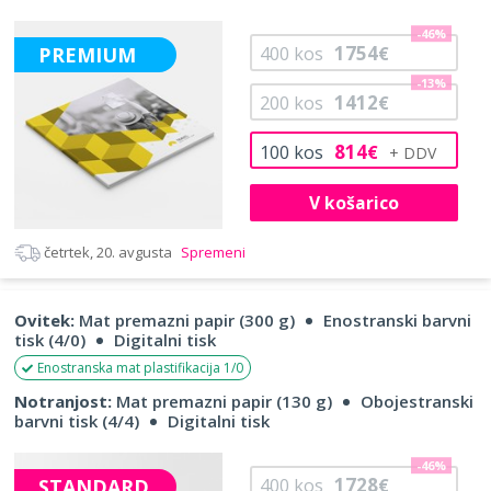
-46%
1754
PREMIUM
400
kos
€
-13%
1412
200
kos
€
814
100
kos
€
V košarico
četrtek, 20. avgusta
Spremeni
Ovitek:
Mat premazni papir (300 g)
Enostranski barvni
tisk (4/0)
Digitalni tisk
Enostranska mat plastifikacija 1/0
Notranjost:
Mat premazni papir (130 g)
Obojestranski
barvni tisk (4/4)
Digitalni tisk
-46%
1728
STANDARD
400
kos
€