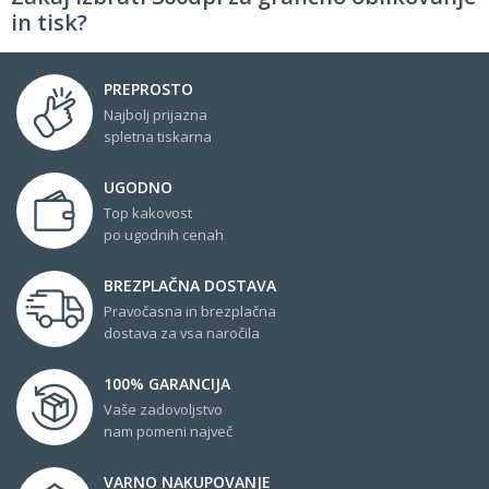
in tisk?
PREPROSTO
Najbolj prijazna
spletna tiskarna
UGODNO
Top kakovost
po ugodnih cenah
BREZPLAČNA DOSTAVA
Pravočasna in brezplačna
dostava za vsa naročila
100% GARANCIJA
Vaše zadovoljstvo
nam pomeni največ
VARNO NAKUPOVANJE