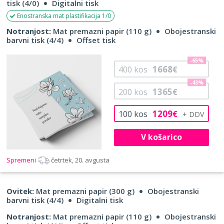
tisk (4/0)
Digitalni tisk
Enostranska mat plastifikacija 1/0
Notranjost:
Mat premazni papir (110 g)
Obojestranski
barvni tisk (4/4)
Offset tisk
-65%
1668
400
kos
€
-43%
1365
200
kos
€
1209
100
kos
€
V košarico
Spremeni
četrtek, 20. avgusta
Ovitek:
Mat premazni papir (300 g)
Obojestranski
barvni tisk (4/4)
Digitalni tisk
Notranjost:
Mat premazni papir (110 g)
Obojestranski