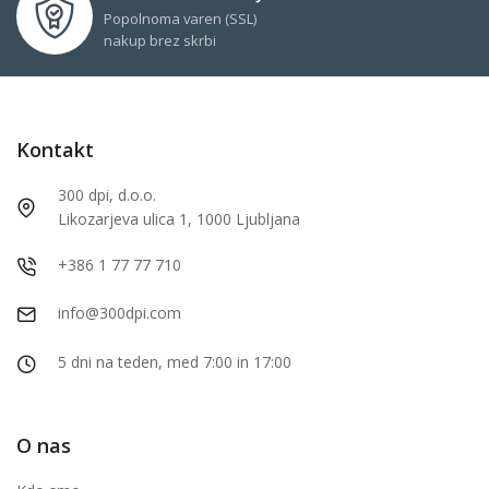
Popolnoma varen (SSL)
nakup brez skrbi
Kontakt
300 dpi, d.o.o.
Likozarjeva ulica 1, 1000 Ljubljana
+386 1 77 77 710
info@300dpi.com
5 dni na teden, med 7:00 in 17:00
O nas