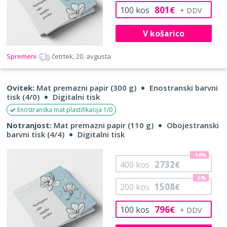
801
100
kos
€
V košarico
Spremeni
četrtek, 20. avgusta
Ovitek:
Mat premazni papir (300 g)
Enostranski barvni
tisk (4/0)
Digitalni tisk
Enostranska mat plastifikacija 1/0
Notranjost:
Mat premazni papir (110 g)
Obojestranski
barvni tisk (4/4)
Digitalni tisk
-14%
2732
400
kos
€
-5%
1508
200
kos
€
796
100
kos
€