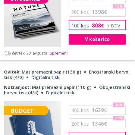
-13%
1398
200
kos
€
808
100
kos
€
V košarico
četrtek, 20. avgusta
Spremeni
Ovitek:
Mat premazni papir (130 g)
Enostranski barvni
tisk (4/0)
Digitalni tisk
Notranjost:
Mat premazni papir (110 g)
Obojestranski
barvni tisk (4/4)
Digitalni tisk
-47%
1639
BUDGET
400
kos
€
-13%
1346
200
kos
€