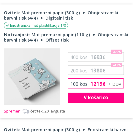
Ovitek:
Mat premazni papir (300 g)
Obojestranski
barvni tisk (4/4)
Digitalni tisk
Enostranska mat plastifikacija 1/0
Notranjost:
Mat premazni papir (110 g)
Obojestranski
barvni tisk (4/4)
Offset tisk
-65%
1693
400
kos
€
-43%
1380
200
kos
€
1219
100
kos
€
V košarico
Spremeni
četrtek, 20. avgusta
Ovitek:
Mat premazni papir (300 g)
Enostranski barvni