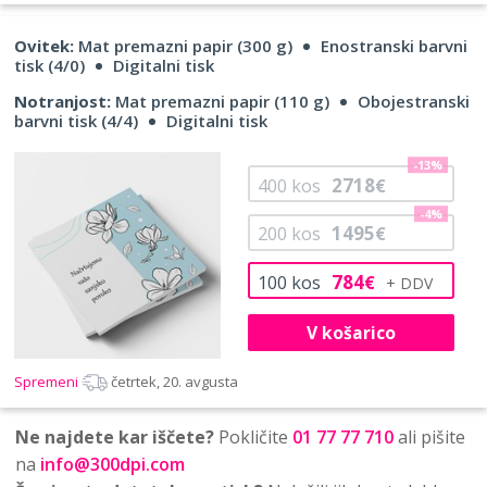
Ovitek:
Mat premazni papir (300 g)
Enostranski barvni
tisk (4/0)
Digitalni tisk
Notranjost:
Mat premazni papir (110 g)
Obojestranski
barvni tisk (4/4)
Digitalni tisk
-13%
2718
400
kos
€
-4%
1495
200
kos
€
784
100
kos
€
V košarico
Spremeni
četrtek, 20. avgusta
Ne najdete kar iščete?
Pokličite
01 77 77 710
ali pišite
na
info@300dpi.com