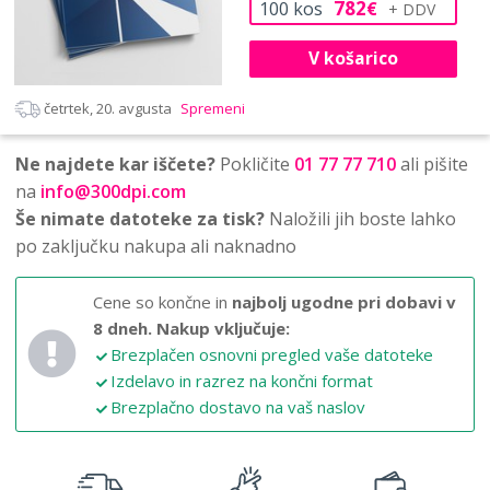
782
100
kos
€
V košarico
četrtek, 20. avgusta
Spremeni
Ne najdete kar iščete?
Pokličite
01 77 77 710
ali pišite
na
info@300dpi.com
Še nimate datoteke za tisk?
Naložili jih boste lahko
po zaključku nakupa ali naknadno
Cene so končne in
najbolj ugodne pri dobavi v
8 dneh.
Nakup vključuje:
Brezplačen osnovni pregled vaše datoteke
Izdelavo in razrez na končni format
Brezplačno dostavo na vaš naslov