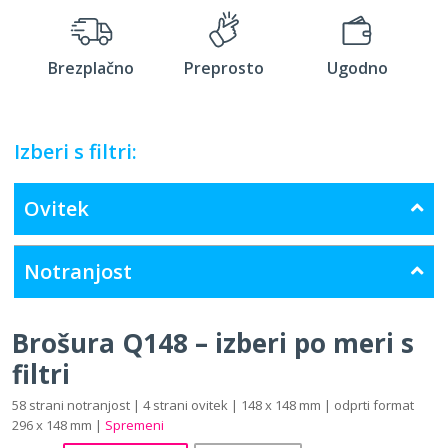
Brezplačno
Preprosto
Ugodno
Izberi s filtri:
Ovitek
Notranjost
Brošura Q148 – izberi po meri s
filtri
58 strani notranjost | 4 strani ovitek | 148 x 148 mm | odprti format
296 x 148 mm |
Spremeni