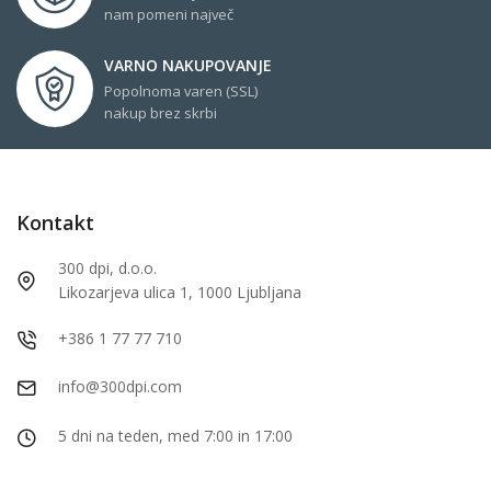
nam pomeni največ
VARNO NAKUPOVANJE
Popolnoma varen (SSL)
nakup brez skrbi
Kontakt
300 dpi, d.o.o.
Likozarjeva ulica 1, 1000 Ljubljana
+386 1 77 77 710
info@300dpi.com
5 dni na teden, med 7:00 in 17:00