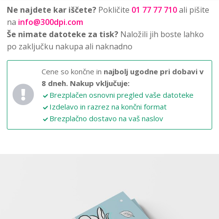
Ne najdete kar iščete?
Pokličite
01 77 77 710
ali pišite
na
info@300dpi.com
Še nimate datoteke za tisk?
Naložili jih boste lahko
po zaključku nakupa ali naknadno
Cene so končne in
najbolj ugodne pri dobavi v
8 dneh.
Nakup vključuje:
Brezplačen osnovni pregled vaše datoteke
Izdelavo in razrez na končni format
Brezplačno dostavo na vaš naslov