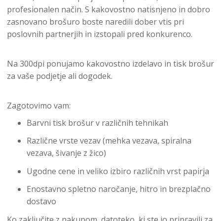
profesionalen način. S kakovostno natisnjeno in dobro
zasnovano brošuro boste naredili dober vtis pri
poslovnih partnerjih in izstopali pred konkurenco.
Na 300dpi ponujamo kakovostno izdelavo in tisk brošur
za vaše podjetje ali dogodek.
Zagotovimo vam:
Barvni tisk brošur v različnih tehnikah
Različne vrste vezav (mehka vezava, spiralna
vezava, šivanje z žico)
Ugodne cene in veliko izbiro različnih vrst papirja
Enostavno spletno naročanje, hitro in brezplačno
dostavo
Ko zaključite z nakupom, datoteko, ki ste jo pripravili za