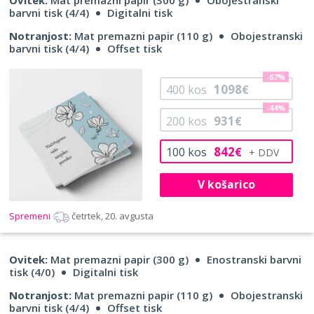
barvni tisk (4/4)
Digitalni tisk
Notranjost:
Mat premazni papir (110 g)
Obojestranski
barvni tisk (4/4)
Offset tisk
-67%
1098
400
kos
€
-44%
931
200
kos
€
842
100
kos
€
V košarico
Spremeni
četrtek, 20. avgusta
Ovitek:
Mat premazni papir (300 g)
Enostranski barvni
tisk (4/0)
Digitalni tisk
Notranjost:
Mat premazni papir (110 g)
Obojestranski
barvni tisk (4/4)
Offset tisk