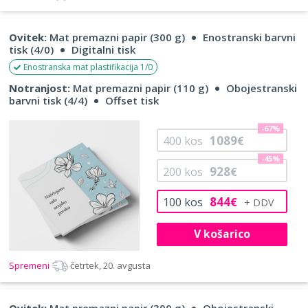
Ovitek:
Mat premazni papir (300 g)
Enostranski barvni
tisk (4/0)
Digitalni tisk
Enostranska mat plastifikacija 1/0
Notranjost:
Mat premazni papir (110 g)
Obojestranski
barvni tisk (4/4)
Offset tisk
-67%
1089
400
kos
€
-45%
928
200
kos
€
844
100
kos
€
V košarico
Spremeni
četrtek, 20. avgusta
Ovitek:
Mat premazni papir (300 g)
Obojestranski