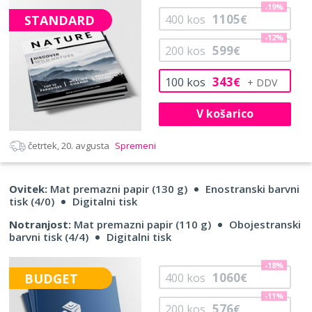
-19%
1105
STANDARD
400
kos
€
-12%
599
200
kos
€
343
100
kos
€
V košarico
četrtek, 20. avgusta
Spremeni
Ovitek:
Mat premazni papir (130 g)
Enostranski barvni
tisk (4/0)
Digitalni tisk
Notranjost:
Mat premazni papir (110 g)
Obojestranski
barvni tisk (4/4)
Digitalni tisk
-18%
1060
BUDGET
400
kos
€
-11%
576
200
kos
€