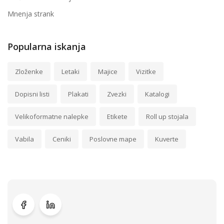
Mnenja strank
Popularna iskanja
Zloženke
Letaki
Majice
Vizitke
Dopisni listi
Plakati
Zvezki
Katalogi
Velikoformatne nalepke
Etikete
Roll up stojala
Vabila
Ceniki
Poslovne mape
Kuverte