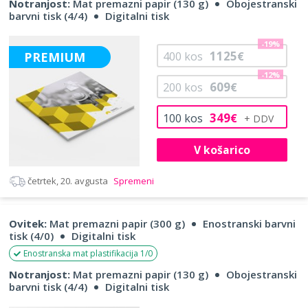
Notranjost:
Mat premazni papir (130 g)
Obojestranski
barvni tisk (4/4)
Digitalni tisk
-19%
1125
PREMIUM
400
kos
€
-12%
609
200
kos
€
349
100
kos
€
V košarico
četrtek, 20. avgusta
Spremeni
Ovitek:
Mat premazni papir (300 g)
Enostranski barvni
tisk (4/0)
Digitalni tisk
Enostranska mat plastifikacija 1/0
Notranjost:
Mat premazni papir (130 g)
Obojestranski
barvni tisk (4/4)
Digitalni tisk