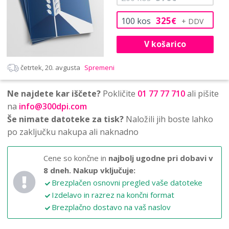
325
100
kos
€
V košarico
četrtek, 20. avgusta
Spremeni
Ne najdete kar iščete?
Pokličite
01 77 77 710
ali pišite
na
info@300dpi.com
Še nimate datoteke za tisk?
Naložili jih boste lahko
po zaključku nakupa ali naknadno
Cene so končne in
najbolj ugodne pri dobavi v
8 dneh.
Nakup vključuje:
Brezplačen osnovni pregled vaše datoteke
Izdelavo in razrez na končni format
Brezplačno dostavo na vaš naslov