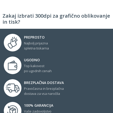
Zakaj izbrati 300dpi za grafično oblikovanje
in tisk?
PREPROSTO
Najbolj prijazna
spletna tiskarna
UGODNO
Top kakovost
po ugodnih cenah
BREZPLAČNA DOSTAVA
Pravočasna in brezplačna
dostava za vsa naročila
100% GARANCIJA
Vaše zadovoljstvo