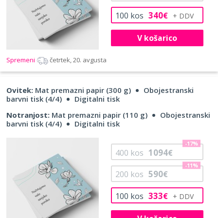
340
100
kos
€
V košarico
Spremeni
četrtek, 20. avgusta
Ovitek:
Mat premazni papir (300 g)
Obojestranski
barvni tisk (4/4)
Digitalni tisk
Notranjost:
Mat premazni papir (110 g)
Obojestranski
barvni tisk (4/4)
Digitalni tisk
-17%
1094
400
kos
€
-11%
590
200
kos
€
333
100
kos
€