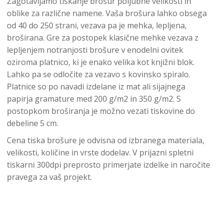
Zagotavljamo tiskanje brošur poljubne velikosti in
oblike za različne namene. Vaša brošura lahko obsega
od 40 do 250 strani, vezava pa je mehka, lepljena,
broširana. Gre za postopek klasične mehke vezava z
lepljenjem notranjosti brošure v enodelni ovitek
oziroma platnico, ki je enako velika kot knjižni blok.
Lahko pa se odločite za vezavo s kovinsko spiralo.
Platnice so po navadi izdelane iz mat ali sijajnega
papirja gramature med 200 g/m2 in 350 g/m2. S
postopkom broširanja je možno vezati tiskovine do
debeline 5 cm.
Cena tiska brošure je odvisna od izbranega materiala,
velikosti, količine in vrste dodelav. V prijazni spletni
tiskarni 300dpi preprosto primerjate izdelke in naročite
pravega za vaš projekt.