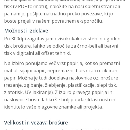
tisk (v PDF formatu), naložite na naši spletni strani ali
pa nam jo pošljite naknadno preko povezave, ki jo
boste prejeli v našem povratnem e-sporočilu.
Možnosti izdelave
Pri 300dpi zagotavljamo visokokakovosten in ugoden
tisk brošure, lahko se odločite za črno-beli ali barvni
tisk v digitalni ali offset tehniki.
Na izbiro ponujamo več vrst papirja, kot so premazni
mat ali sijajni papir, nepremazni, barvni ali recikliran
papir. Možna je tudi dodelava naslovnice oz. brošure
(rezanje, zgibanje, žlebljenje, plastifikacije, slepi tisk,
zlatotisk, UV lakiranje). Z izbiro pravega papirja in
naslovnice boste lahko še bolj poudarili lastnosti in
identiteto vaše blagovne znamke ali projekta.
Velikost in vezava brošure