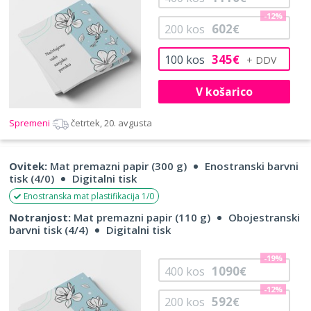
-12%
602
200
kos
€
345
100
kos
€
V košarico
Spremeni
četrtek, 20. avgusta
Ovitek:
Mat premazni papir (300 g)
Enostranski barvni
tisk (4/0)
Digitalni tisk
Enostranska mat plastifikacija 1/0
Notranjost:
Mat premazni papir (110 g)
Obojestranski
barvni tisk (4/4)
Digitalni tisk
-19%
1090
400
kos
€
-12%
592
200
kos
€