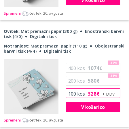
V košarico
Spremeni
četrtek, 20. avgusta
Ovitek:
Mat premazni papir (300 g)
Enostranski barvni
tisk (4/0)
Digitalni tisk
Notranjost:
Mat premazni papir (110 g)
Obojestranski
barvni tisk (4/4)
Digitalni tisk
-17%
1074
400
kos
€
-11%
580
200
kos
€
328
100
kos
€
V košarico
Spremeni
četrtek, 20. avgusta