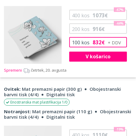
-67%
1073
400
kos
€
-44%
916
200
kos
€
832
100
kos
€
V košarico
Spremeni
četrtek, 20. avgusta
Ovitek:
Mat premazni papir (300 g)
Obojestranski
barvni tisk (4/4)
Digitalni tisk
Enostranska mat plastifikacija 1/0
Notranjost:
Mat premazni papir (110 g)
Obojestranski
barvni tisk (4/4)
Digitalni tisk
-19%
1110
400
kos
€