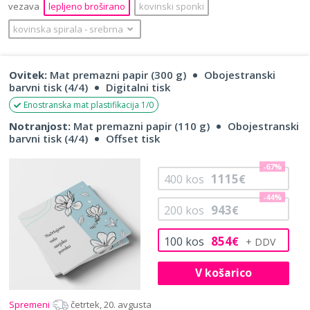
vezava
lepljeno broširano
kovinski sponki
kovinska spirala
‐
srebrna
Ovitek:
Mat premazni papir (300 g)
Obojestranski
barvni tisk (4/4)
Digitalni tisk
Enostranska mat plastifikacija 1/0
Notranjost:
Mat premazni papir (110 g)
Obojestranski
barvni tisk (4/4)
Offset tisk
-67%
1115
400
kos
€
-44%
943
200
kos
€
854
100
kos
€
V košarico
Spremeni
četrtek, 20. avgusta