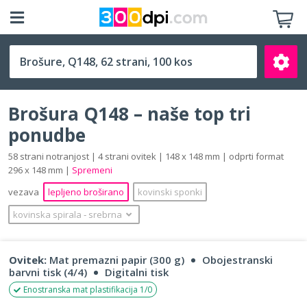
Q148 (148 x 148 mm)
Brošura Q148 – naše top tri
ponudbe
58 strani notranjost | 4 strani ovitek | 148 x 148 mm | odprti format
296 x 148 mm |
Spremeni
Išči
vezava
lepljeno broširano
kovinski sponki
kovinska spirala
‐
srebrna
Ovitek:
Mat premazni papir (300 g)
Obojestranski
barvni tisk (4/4)
Digitalni tisk
Enostranska mat plastifikacija 1/0