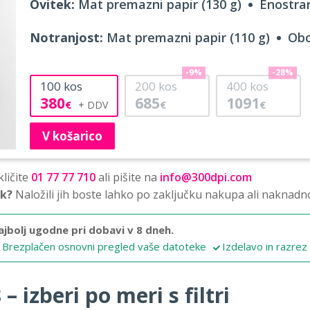
Ovitek:
Mat premazni papir (130 g)
Enostran
Notranjost:
Mat premazni papir (110 g)
Obo
-9%
-28%
100
kos
200
kos
400
kos
380
685
1091
€
€
€
V košarico
ličite
01 77 77 710
ali pišite na
info@300dpi.com
sk?
Naložili jih boste lahko po zaključku nakupa ali naknadn
ajbolj ugodne pri dobavi v 8 dneh.
Brezplačen osnovni pregled vaše datoteke
Izdelavo in razrez
 izberi po meri s filtri