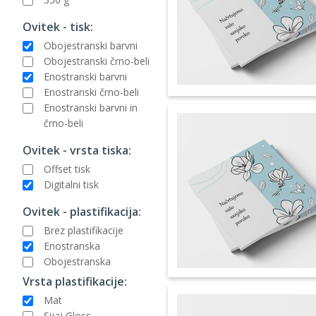
Ovitek - tisk:
Obojestranski barvni
Obojestranski črno-beli
Enostranski barvni
Enostranski črno-beli
Enostranski barvni in
črno-beli
Ovitek - vrsta tiska:
Offset tisk
Digitalni tisk
Ovitek - plastifikacija:
Brez plastifikacije
Enostranska
Obojestranska
Vrsta plastifikacije:
Mat
Sijaj Gloss