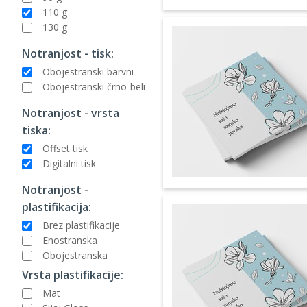
110 g
130 g
Notranjost - tisk:
Obojestranski barvni
Obojestranski črno-beli
Notranjost - vrsta
tiska:
Offset tisk
Digitalni tisk
Notranjost -
plastifikacija:
Brez plastifikacije
Enostranska
Obojestranska
Vrsta plastifikacije:
Mat