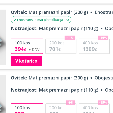
Ovitek:
Mat premazni papir (300 g)
Enostran
Enostranska mat plastifikacija 1/0
Notranjost:
Mat premazni papir (110 g)
Obo
-11%
-16%
100
kos
200
kos
400
kos
394
701
1309
€
€
€
V košarico
Ovitek:
Mat premazni papir (300 g)
Obojestr
Notranjost:
Mat premazni papir (110 g)
Obo
-9%
-15%
100
kos
200
kos
400
kos