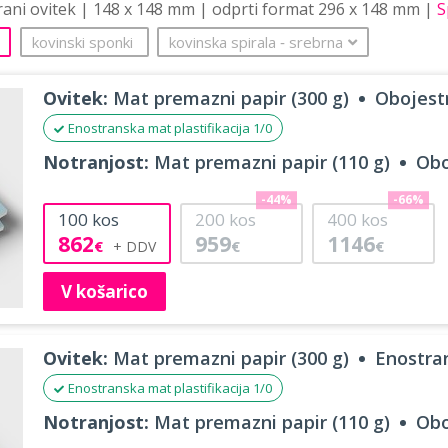
trani ovitek | 148 x 148 mm | odprti format 296 x 148 mm |
S
kovinski sponki
kovinska spirala
‐
srebrna
Ovitek:
Mat premazni papir (300 g)
Obojestr
Enostranska mat plastifikacija 1/0
Notranjost:
Mat premazni papir (110 g)
Obo
-44%
-66%
100
kos
200
kos
400
kos
862
959
1146
€
€
€
V košarico
Ovitek:
Mat premazni papir (300 g)
Enostran
Enostranska mat plastifikacija 1/0
Notranjost:
Mat premazni papir (110 g)
Obo