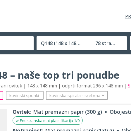
PR
Q148
(148 x 148 mm)
78 strani
Velikost (zaprte) tiskovine
8 – naše top tri ponudbe
trani ovitek | 148 x 148 mm | odprti format 296 x 148 mm |
S
kovinski sponki
kovinska spirala
‐
srebrna
Ovitek:
Mat premazni papir (300 g)
Obojestr
Enostranska mat plastifikacija 1/0
Notranjost:
Mat premazni papir (130 g)
Obo