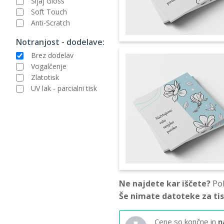
Sijaj Gloss
Soft Touch
Anti-Scratch
Notranjost - dodelave:
Brez dodelav
Vogalčenje
Zlatotisk
UV lak - parcialni tisk
Ne najdete kar iščete?
Pok
Še nimate datoteke za ti
Cene so končne in
n