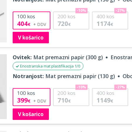
-10%
-27%
100
kos
200
kos
400
kos
404
720
1174
€
€
€
V košarico
Ovitek:
Mat premazni papir (300 g)
Enostran
Enostranska mat plastifikacija 1/0
Notranjost:
Mat premazni papir (130 g)
Obo
-10%
-27%
100
kos
200
kos
400
kos
399
710
1149
€
€
€
V košarico