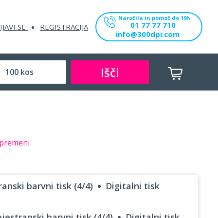
Naročila in pomoč do 19h
01 77 77 710
IJAVI SE
REGISTRACIJA
info@300dpi.com
Išči
premeni
anski barvni tisk (4/4)
Digitalni tisk
jestranski barvni tisk (4/4)
Digitalni tisk