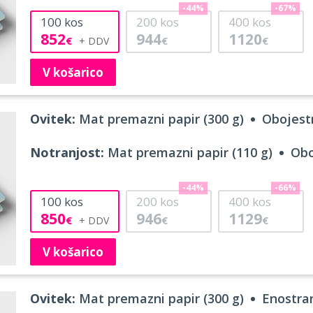
-44%
-67%
100
kos
200
kos
400
kos
852
944
1120
€
€
€
V košarico
Ovitek:
Mat premazni papir (300 g)
Obojestr
Notranjost:
Mat premazni papir (110 g)
Obo
-44%
-66%
100
kos
200
kos
400
kos
850
946
1129
€
€
€
V košarico
Ovitek:
Mat premazni papir (300 g)
Enostran