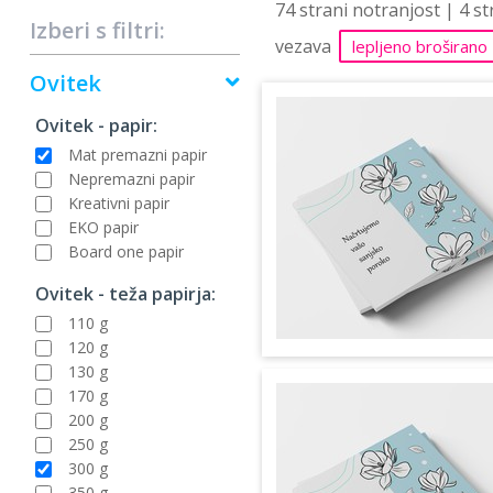
74 strani notranjost | 4 s
Izberi s filtri:
vezava
lepljeno broširano
Ovitek
Ovitek - papir:
Mat premazni papir
Nepremazni papir
Kreativni papir
EKO papir
Board one papir
Ovitek - teža papirja:
110 g
120 g
130 g
170 g
200 g
250 g
300 g
350 g