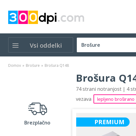
Vsi oddelki
Domov
Brošure
Brošura Q148
Brošura Q14
74 strani notranjost | 4 s
vezava
lepljeno broširano
PREMIUM
Brezplačno