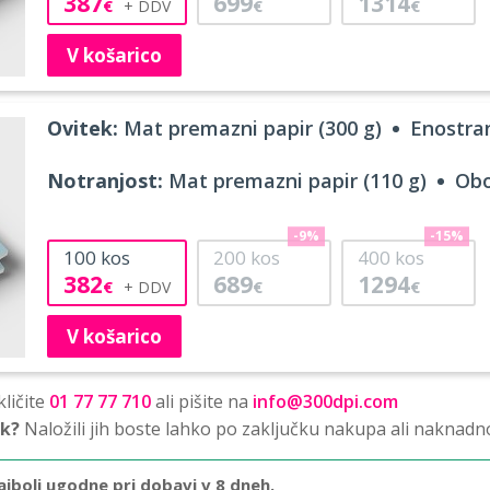
387
699
1314
€
€
€
V košarico
Ovitek:
Mat premazni papir (300 g)
Enostran
Notranjost:
Mat premazni papir (110 g)
Obo
-9%
-15%
100
kos
200
kos
400
kos
382
689
1294
€
€
€
V košarico
ličite
01 77 77 710
ali pišite na
info@300dpi.com
sk?
Naložili jih boste lahko po zaključku nakupa ali naknadn
ajbolj ugodne pri dobavi v 8 dneh.