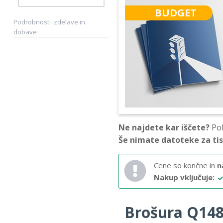
BUDGET
Podrobnosti izdelave in
dobave
Ne najdete kar iščete?
Pok
Še nimate datoteke za ti
Cene so končne in
n
Nakup vključuje:
Brošura Q148 –