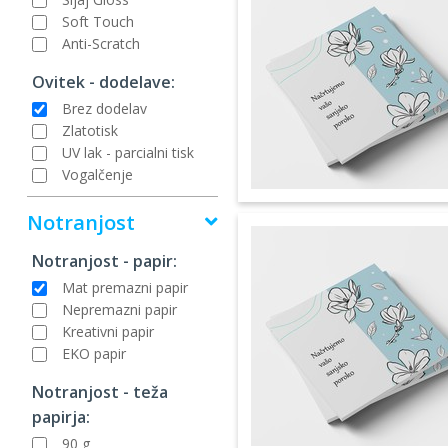
Soft Touch
Anti-Scratch
Ovitek - dodelave:
Brez dodelav
Zlatotisk
UV lak - parcialni tisk
Vogalčenje
Notranjost
Notranjost - papir:
Mat premazni papir
Nepremazni papir
Kreativni papir
EKO papir
Notranjost - teža
papirja:
90 g