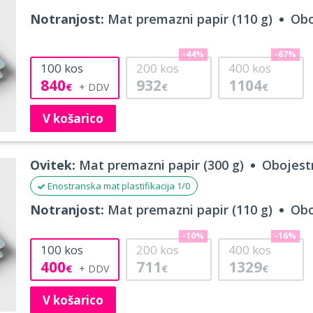
Notranjost:
Mat premazni papir (110 g)
Obo
-44%
-67%
100
kos
200
kos
400
kos
840
932
1104
€
€
€
V košarico
Ovitek:
Mat premazni papir (300 g)
Obojestr
Enostranska mat plastifikacija 1/0
Notranjost:
Mat premazni papir (110 g)
Obo
-10%
-16%
100
kos
200
kos
400
kos
400
711
1329
€
€
€
V košarico