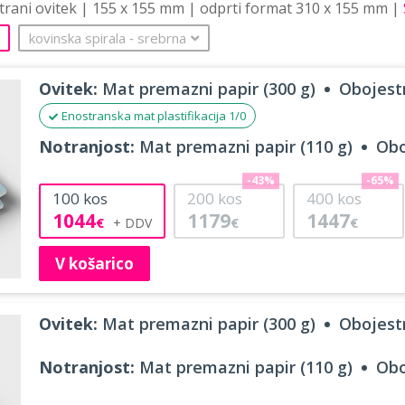
strani ovitek | 155 x 155 mm | odprti format 310 x 155 mm |
kovinska spirala
‐
srebrna
Ovitek:
Mat premazni papir (300 g)
Obojestr
Enostranska mat plastifikacija 1/0
Notranjost:
Mat premazni papir (110 g)
Obo
-43%
-65%
100
kos
200
kos
400
kos
1044
1179
1447
€
€
€
V košarico
Ovitek:
Mat premazni papir (300 g)
Obojestr
Notranjost:
Mat premazni papir (110 g)
Obo