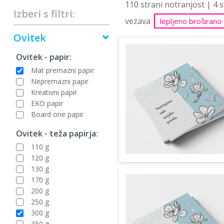
110 strani notranjost | 4 
Izberi s filtri:
vezava
lepljeno broširano
Ovitek
Ovitek - papir:
Mat premazni papir
Nepremazni papir
Kreativni papir
EKO papir
Board one papir
Ovitek - teža papirja:
110 g
120 g
130 g
170 g
200 g
250 g
300 g
350 g