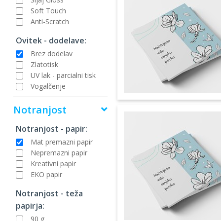
Soft Touch
Anti-Scratch
Ovitek - dodelave:
Brez dodelav
Zlatotisk
UV lak - parcialni tisk
Vogalčenje
Notranjost
Notranjost - papir:
Mat premazni papir
Nepremazni papir
Kreativni papir
EKO papir
Notranjost - teža
papirja:
90 g