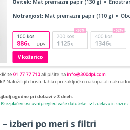
Ovitek:
Mat premazni papir (130 g)
Enostran
Notranjost:
Mat premazni papir (110 g)
Obo
-36%
-62%
100
kos
200
kos
400
kos
886
1125
1346
€
€
€
V košarico
ličite
01 77 77 710
ali pišite na
info@300dpi.com
sk?
Naložili jih boste lahko po zaključku nakupa ali naknadn
ajbolj ugodne pri dobavi v 8 dneh.
Brezplačen osnovni pregled vaše datoteke
Izdelavo in razrez
 izberi po meri s filtri