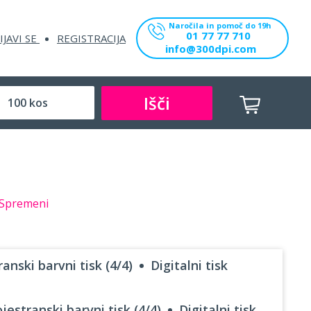
Naročila in pomoč do 19h
01 77 77 710
IJAVI SE
REGISTRACIJA
info@300dpi.com
Išči
Spremeni
anski barvni tisk (4/4)
Digitalni tisk
jestranski barvni tisk (4/4)
Digitalni tisk