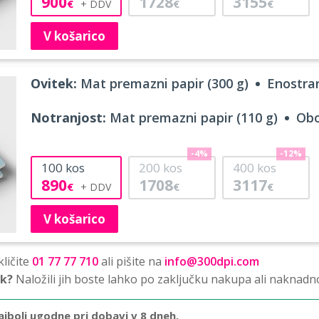
900
1728
3155
€
€
€
V košarico
Ovitek:
Mat premazni papir (300 g)
Enostran
Notranjost:
Mat premazni papir (110 g)
Obo
-4%
-12%
100
kos
200
kos
400
kos
890
1708
3117
€
€
€
V košarico
ličite
01 77 77 710
ali pišite na
info@300dpi.com
sk?
Naložili jih boste lahko po zaključku nakupa ali naknadn
ajbolj ugodne pri dobavi v 8 dneh.