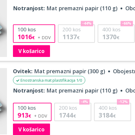
Notranjost:
Mat premazni papir (110 g)
Obo
-44%
-66%
100
kos
200
kos
400
kos
1016
1137
1370
€
€
€
V košarico
Ovitek:
Mat premazni papir (300 g)
Obojestr
Enostranska mat plastifikacija 1/0
Notranjost:
Mat premazni papir (110 g)
Obo
-4%
-12%
100
kos
200
kos
400
kos
913
1744
3184
€
€
€
V košarico