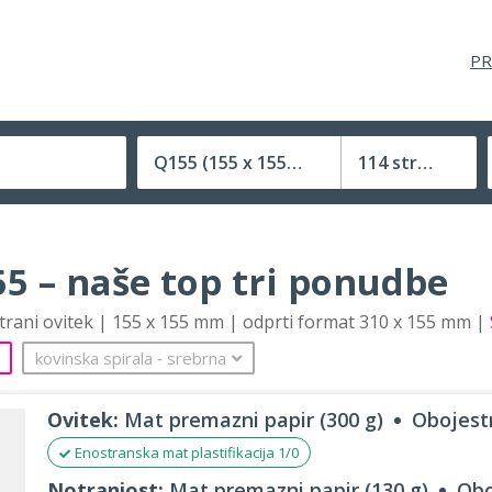
PR
Q155
(155 x 155 mm)
114 strani
Velikost (zaprte) tiskovine
5 – naše top tri ponudbe
strani ovitek | 155 x 155 mm | odprti format 310 x 155 mm |
kovinska spirala
‐
srebrna
Ovitek:
Mat premazni papir (300 g)
Obojestr
Enostranska mat plastifikacija 1/0
Notranjost:
Mat premazni papir (130 g)
Obo