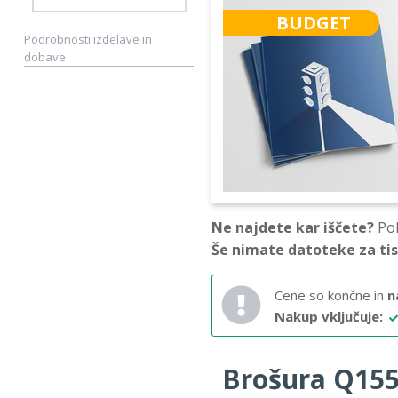
BUDGET
Podrobnosti izdelave in
dobave
Ne najdete kar iščete?
Pok
Še nimate datoteke za ti
Cene so končne in
n
Nakup vključuje:
Brošura Q155 –