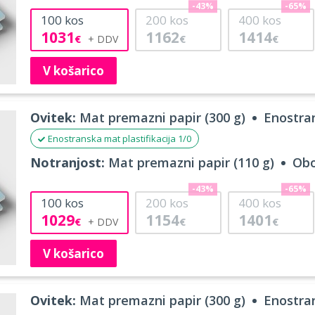
-43%
-65%
100
kos
200
kos
400
kos
1031
1162
1414
€
€
€
V košarico
Ovitek:
Mat premazni papir (300 g)
Enostran
Enostranska mat plastifikacija 1/0
Notranjost:
Mat premazni papir (110 g)
Obo
-43%
-65%
100
kos
200
kos
400
kos
1029
1154
1401
€
€
€
V košarico
Ovitek:
Mat premazni papir (300 g)
Enostran