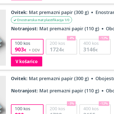
Ovitek:
Mat premazni papir (300 g)
Enostran
Enostranska mat plastifikacija 1/0
Notranjost:
Mat premazni papir (110 g)
Obo
-4%
-12%
100
kos
200
kos
400
kos
903
1724
3146
€
€
€
V košarico
Ovitek:
Mat premazni papir (300 g)
Obojestr
Notranjost:
Mat premazni papir (110 g)
Obo
-3%
-12%
100
kos
200
kos
400
kos