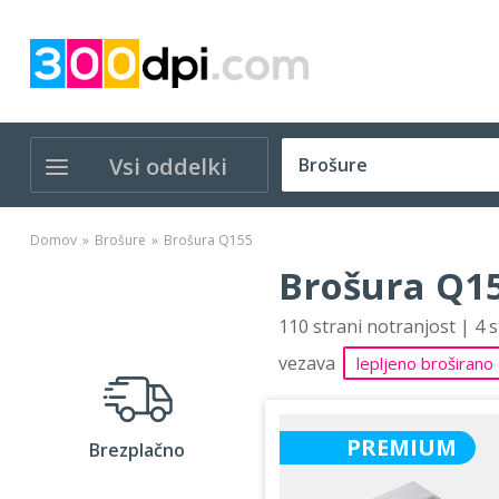
Vsi oddelki
Domov
Brošure
Brošura Q155
Brošura Q15
110 strani notranjost | 4 
vezava
lepljeno broširano
PREMIUM
Brezplačno