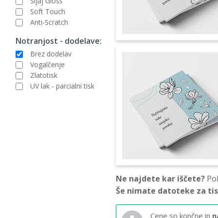
Sijaj Gloss
Soft Touch
Anti-Scratch
Notranjost - dodelave:
Brez dodelav
Vogalčenje
Zlatotisk
UV lak - parcialni tisk
Ne najdete kar iščete?
Pok
Še nimate datoteke za ti
Cene so končne in
n