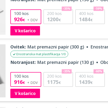
-35%
-59%
100
kos
200
kos
400
kos
926
1200
1484
€
€
€
V košarico
Ovitek:
Mat premazni papir (300 g)
Enostran
Enostranska mat plastifikacija 1/0
Notranjost:
Mat premazni papir (130 g)
Obo
-35%
-60%
100
kos
200
kos
400
kos
916
1175
1439
€
€
€
V košarico