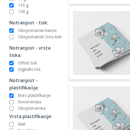
110 g
130 g
Notranjost - tisk:
Obojestranski barvni
Obojestranski črno-beli
Notranjost - vrsta
tiska:
Offset tisk
Digitalni tisk
Notranjost -
plastifikacija:
Brez plastifikacije
Enostranska
Obojestranska
Vrsta plastifikacije:
Mat