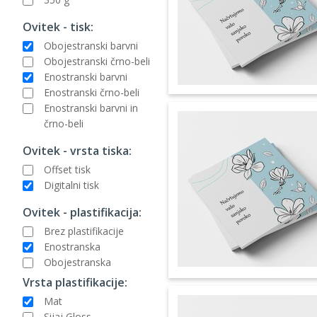
Ovitek - tisk:
Obojestranski barvni
Obojestranski črno-beli
Enostranski barvni
Enostranski črno-beli
Enostranski barvni in
črno-beli
Ovitek - vrsta tiska:
Offset tisk
Digitalni tisk
Ovitek - plastifikacija:
Brez plastifikacije
Enostranska
Obojestranska
Vrsta plastifikacije:
Mat
Sijaj Gloss