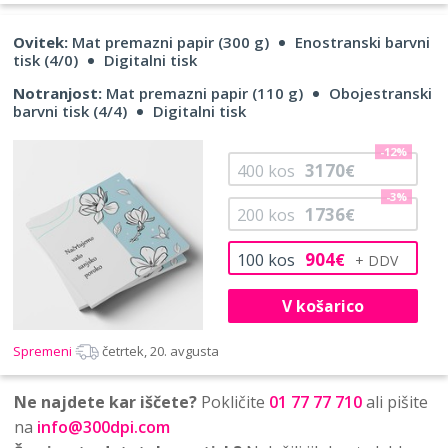
Ovitek:
Mat premazni papir (300 g)
Enostranski barvni
tisk (4/0)
Digitalni tisk
Notranjost:
Mat premazni papir (110 g)
Obojestranski
barvni tisk (4/4)
Digitalni tisk
-12%
3170
400
kos
€
-3%
1736
200
kos
€
904
100
kos
€
V košarico
Spremeni
četrtek, 20. avgusta
Ne najdete kar iščete?
Pokličite
01 77 77 710
ali pišite
na
info@300dpi.com