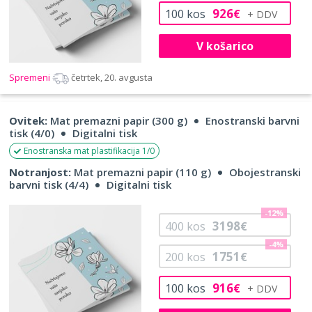
926
100
kos
€
V košarico
Spremeni
četrtek, 20. avgusta
Ovitek:
Mat premazni papir (300 g)
Enostranski barvni
tisk (4/0)
Digitalni tisk
Enostranska mat plastifikacija 1/0
Notranjost:
Mat premazni papir (110 g)
Obojestranski
barvni tisk (4/4)
Digitalni tisk
-12%
3198
400
kos
€
-4%
1751
200
kos
€
916
100
kos
€