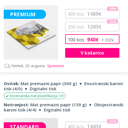
-60%
1489
PREMIUM
400
kos
€
-35%
1203
200
kos
€
940
100
kos
€
V košarico
četrtek, 20. avgusta
Spremeni
Ovitek:
Mat premazni papir (300 g)
Enostranski barvni
tisk (4/0)
Digitalni tisk
Enostranska mat plastifikacija 1/0
Notranjost:
Mat premazni papir (130 g)
Obojestranski
barvni tisk (4/4)
Digitalni tisk
-61%
1443
STANDARD
400
kos
€