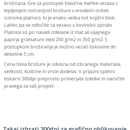
broširana. Gre za postopek klasične mehke vezava z
lepljenjem notranjosti brošure v enodelni ovitek
oziroma platnico, ki je enako velika kot knjižni blok.
Lahko pa se odločite za vezavo s kovinsko spiralo.
Platnice so po navadi izdelane iz mat ali sijajnega
papirja gramature med 200 g/m2 in 350 g/m2. S
postopkom broširanja je možno vezati tiskovine do
debeline 5 cm.
Cena tiska brošure je odvisna od izbranega materiala,
velikosti, količine in vrste dodelav. V prijazni spletni
tiskarni 300dpi preprosto primerjate izdelke in naročite
pravega za vaš projekt.
Zakaj izbrati 300dpi za grafično oblikovanje