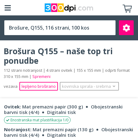
Q155 (155 x 155 mm)
Brošura Q155 – naše top tri
ponudbe
112 strani notranjost | 4 strani ovitek | 155 x 155 mm | odprti format
310 x 155 mm |
Spremeni
Išči
vezava
lepljeno broširano
kovinska spirala
‐
srebrna
Ovitek:
Mat premazni papir (300 g)
Obojestranski
barvni tisk (4/4)
Digitalni tisk
Enostranska mat plastifikacija 1/0
Notranjost:
Mat premazni papir (130 g)
Obojestranski
barvni tisk (4/4)
Digitalni tisk