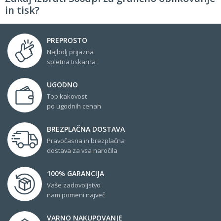
in tisk?
PREPROSTO
Najbolj prijazna
spletna tiskarna
UGODNO
Top kakovost
po ugodnih cenah
BREZPLAČNA DOSTAVA
Pravočasna in brezplačna
dostava za vsa naročila
100% GARANCIJA
Vaše zadovoljstvo
nam pomeni največ
VARNO NAKUPOVANJE