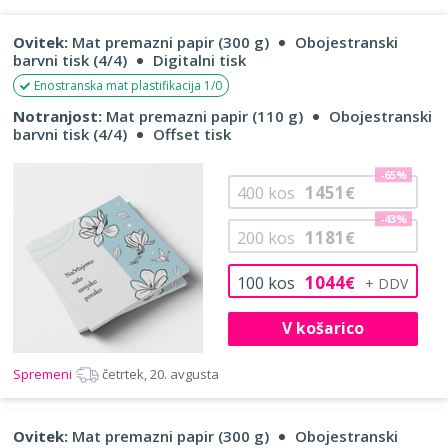
Ovitek:
Mat premazni papir (300 g)
Obojestranski
barvni tisk (4/4)
Digitalni tisk
Enostranska mat plastifikacija 1/0
Notranjost:
Mat premazni papir (110 g)
Obojestranski
barvni tisk (4/4)
Offset tisk
-65%
1451
400
kos
€
-43%
1181
200
kos
€
1044
100
kos
€
V košarico
Spremeni
četrtek, 20. avgusta
Ovitek:
Mat premazni papir (300 g)
Obojestranski