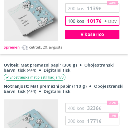
-44%
1139
200
kos
€
1017
100
kos
€
V košarico
Spremeni
četrtek, 20. avgusta
Ovitek:
Mat premazni papir (300 g)
Obojestranski
barvni tisk (4/4)
Digitalni tisk
Enostranska mat plastifikacija 1/0
Notranjost:
Mat premazni papir (110 g)
Obojestranski
barvni tisk (4/4)
Digitalni tisk
-12%
3236
400
kos
€
-4%
1771
200
kos
€