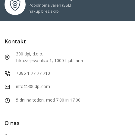
Popolnoma varen (SSL)
nakup brez skrbi
Kontakt
300 dpi, d.o.o.
Likozarjeva ulica 1, 1000 Ljubljana
+386 1 77 77 710
info@300dpi.com
5 dni na teden, med 7:00 in 17:00
O nas