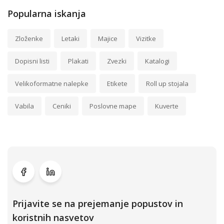
Popularna iskanja
Zloženke
Letaki
Majice
Vizitke
Dopisni listi
Plakati
Zvezki
Katalogi
Velikoformatne nalepke
Etikete
Roll up stojala
Vabila
Ceniki
Poslovne mape
Kuverte
Prijavite se na prejemanje popustov in
koristnih nasvetov