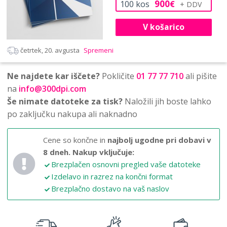
900
100
kos
€
V košarico
četrtek, 20. avgusta
Spremeni
Ne najdete kar iščete?
Pokličite
01 77 77 710
ali pišite
na
info@300dpi.com
Še nimate datoteke za tisk?
Naložili jih boste lahko
po zaključku nakupa ali naknadno
Cene so končne in
najbolj ugodne pri dobavi v
8 dneh.
Nakup vključuje:
Brezplačen osnovni pregled vaše datoteke
Izdelavo in razrez na končni format
Brezplačno dostavo na vaš naslov