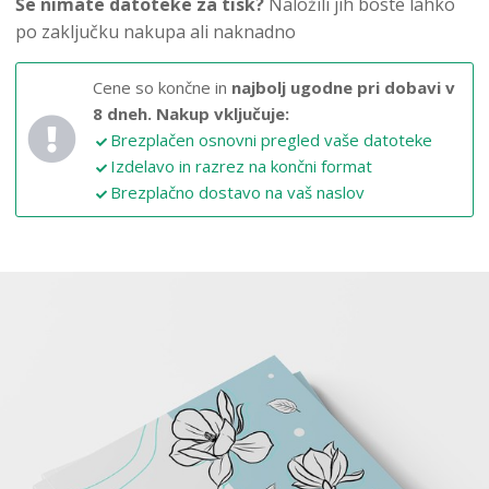
Še nimate datoteke za tisk?
Naložili jih boste lahko
po zaključku nakupa ali naknadno
Cene so končne in
najbolj ugodne pri dobavi v
8 dneh.
Nakup vključuje:
Brezplačen osnovni pregled vaše datoteke
Izdelavo in razrez na končni format
Brezplačno dostavo na vaš naslov