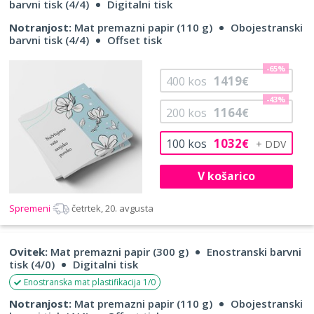
barvni tisk (4/4)
Digitalni tisk
Notranjost:
Mat premazni papir (110 g)
Obojestranski
barvni tisk (4/4)
Offset tisk
-65%
1419
400
kos
€
-43%
1164
200
kos
€
1032
100
kos
€
V košarico
Spremeni
četrtek, 20. avgusta
Ovitek:
Mat premazni papir (300 g)
Enostranski barvni
tisk (4/0)
Digitalni tisk
Enostranska mat plastifikacija 1/0
Notranjost:
Mat premazni papir (110 g)
Obojestranski