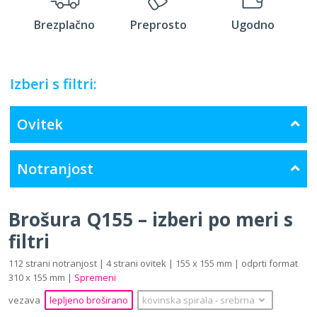
Brezplačno
Preprosto
Ugodno
Izberi s filtri:
Ovitek
Notranjost
Brošura Q155 – izberi po meri s
filtri
112 strani notranjost | 4 strani ovitek | 155 x 155 mm | odprti format
310 x 155 mm |
Spremeni
vezava
lepljeno broširano
kovinska spirala
‐
srebrna