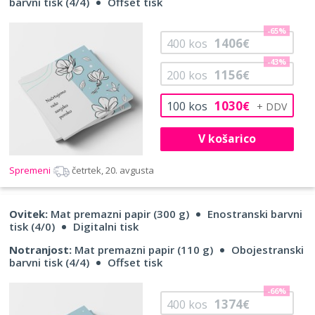
barvni tisk (4/4)
Offset tisk
-65%
1406
400
kos
€
-43%
1156
200
kos
€
1030
100
kos
€
V košarico
Spremeni
četrtek, 20. avgusta
Ovitek:
Mat premazni papir (300 g)
Enostranski barvni
tisk (4/0)
Digitalni tisk
Notranjost:
Mat premazni papir (110 g)
Obojestranski
barvni tisk (4/4)
Offset tisk
-66%
1374
400
kos
€