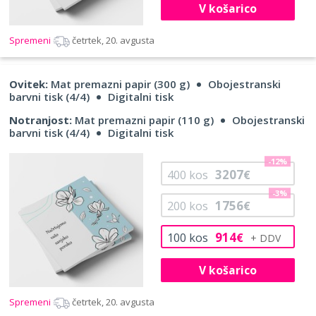
V košarico
Spremeni
četrtek, 20. avgusta
Ovitek:
Mat premazni papir (300 g)
Obojestranski
barvni tisk (4/4)
Digitalni tisk
Notranjost:
Mat premazni papir (110 g)
Obojestranski
barvni tisk (4/4)
Digitalni tisk
-12%
3207
400
kos
€
-3%
1756
200
kos
€
914
100
kos
€
V košarico
Spremeni
četrtek, 20. avgusta