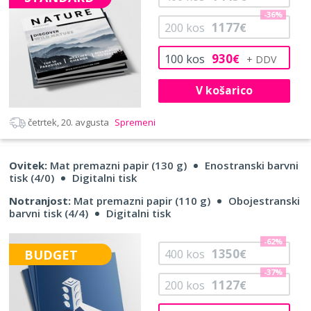
-36%
1177
200
kos
€
930
100
kos
€
V košarico
četrtek, 20. avgusta
Spremeni
Ovitek:
Mat premazni papir (130 g)
Enostranski barvni
tisk (4/0)
Digitalni tisk
Notranjost:
Mat premazni papir (110 g)
Obojestranski
barvni tisk (4/4)
Digitalni tisk
-62%
1350
BUDGET
400
kos
€
-37%
1127
200
kos
€