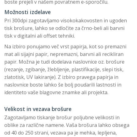
boste prejeli v našem povratnem e-sporočilu.
Možnosti izdelave
Pri 300dpi zagotavljamo visokokakovosten in ugoden
tisk brošure, lahko se odločite za črno-beli ali barvni
tisk v digitalni ali offset tehniki.
Na izbiro ponujamo več vrst papirja, kot so premazni
mat ali sijajni papir, nepremazni, barvni ali recikliran
papir. Možna je tudi dodelava naslovnice oz. brošure
(rezanje, zgibanje, žlebljenje, plastifikacije, slepi tisk,
zlatotisk, UV lakiranje). Z izbiro pravega papirja in
naslovnice boste lahko še bolj poudarili lastnosti in
identiteto vaše blagovne znamke ali projekta.
Velikost in vezava brošure
Zagotavljamo tiskanje brošur poljubne velikosti in
oblike za različne namene. Vaša brošura lahko obsega
od 40 do 250 strani, vezava pa je mehka, lepljena,