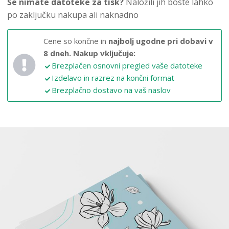
Še nimate datoteke za tisk?
Naložili jih boste lahko
po zaključku nakupa ali naknadno
Cene so končne in
najbolj ugodne pri dobavi v
8 dneh.
Nakup vključuje:
Brezplačen osnovni pregled vaše datoteke
Izdelavo in razrez na končni format
Brezplačno dostavo na vaš naslov