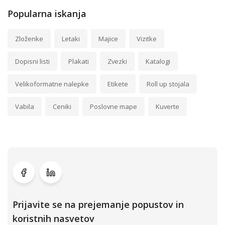
Popularna iskanja
Zloženke
Letaki
Majice
Vizitke
Dopisni listi
Plakati
Zvezki
Katalogi
Velikoformatne nalepke
Etikete
Roll up stojala
Vabila
Ceniki
Poslovne mape
Kuverte
Prijavite se na prejemanje popustov in
koristnih nasvetov