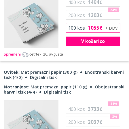
1494
400
kos
€
-43%
1203
200
kos
€
1055
100
kos
€
V košarico
Spremeni
četrtek, 20. avgusta
Ovitek:
Mat premazni papir (300 g)
Enostranski barvni
tisk (4/0)
Digitalni tisk
Notranjost:
Mat premazni papir (110 g)
Obojestranski
barvni tisk (4/4)
Digitalni tisk
-11%
3733
400
kos
€
-3%
2037
200
kos
€