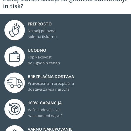
in tisk?
PREPROSTO
Najbolj prijazna
spletna tiskarna
UGODNO
Top kakovost
po ugodnih cenah
BREZPLAČNA DOSTAVA
Pravočasna in brezplačna
dostava za vsa naročila
100% GARANCIJA
Vaše zadovoljstvo
nam pomeni največ
VARNO NAKUPOVANJE