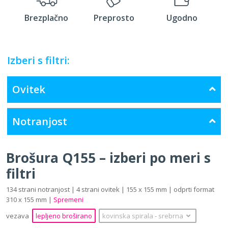
Brezplačno
Preprosto
Ugodno
Izberi s filtri:
Ovitek
Notranjost
Brošura Q155 – izberi po meri s
filtri
134 strani notranjost | 4 strani ovitek | 155 x 155 mm | odprti format
310 x 155 mm |
Spremeni
vezava
lepljeno broširano
kovinska spirala
‐
srebrna