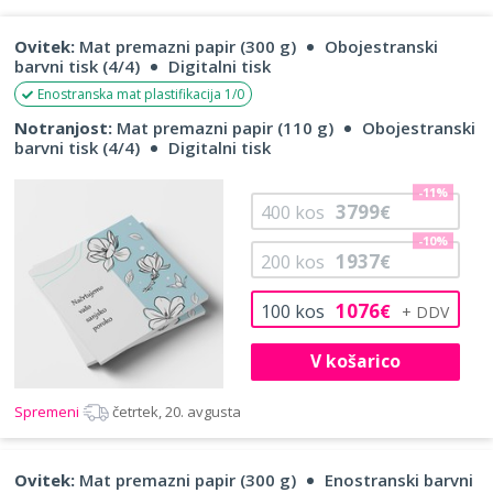
Ovitek:
Mat premazni papir (300 g)
Obojestranski
barvni tisk (4/4)
Digitalni tisk
Enostranska mat plastifikacija 1/0
Notranjost:
Mat premazni papir (110 g)
Obojestranski
barvni tisk (4/4)
Digitalni tisk
-11%
3799
400
kos
€
-10%
1937
200
kos
€
1076
100
kos
€
V košarico
Spremeni
četrtek, 20. avgusta
Ovitek:
Mat premazni papir (300 g)
Enostranski barvni