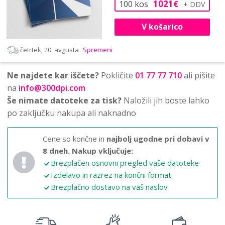
1021
100
kos
€
V košarico
četrtek, 20. avgusta
Spremeni
Ne najdete kar iščete?
Pokličite
01 77 77 710
ali pišite
na
info@300dpi.com
Še nimate datoteke za tisk?
Naložili jih boste lahko
po zaključku nakupa ali naknadno
Cene so končne in
najbolj ugodne pri dobavi v
8 dneh.
Nakup vključuje:
Brezplačen osnovni pregled vaše datoteke
Izdelavo in razrez na končni format
Brezplačno dostavo na vaš naslov