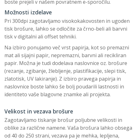
boste prejeli v našem povratnem e-sporočilu.
Možnosti izdelave
Pri 300dpi zagotavljamo visokokakovosten in ugoden
tisk brošure, lahko se odločite za črno-beli ali barvni
tisk v digitalni ali offset tehniki.
Na izbiro ponujamo več vrst papirja, kot so premazni
mat ali sijajni papir, nepremazni, barvni ali recikliran
papir. Možna je tudi dodelava naslovnice oz. brošure
(rezanje, zgibanje, žlebljenje, plastifikacije, slepi tisk,
zlatotisk, UV lakiranje). Z izbiro pravega papirja in
naslovnice boste lahko še bolj poudarili lastnosti in
identiteto vaše blagovne znamke ali projekta.
Velikost in vezava brošure
Zagotavljamo tiskanje brošur poljubne velikosti in
oblike za različne namene. Vaša brošura lahko obsega
od 40 do 250 strani, vezava pa je mehka, lepljena,