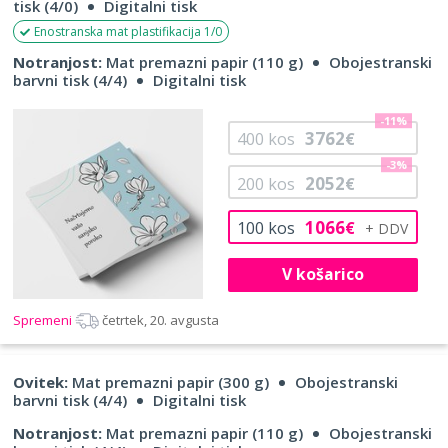
tisk (4/0)
Digitalni tisk
Enostranska mat plastifikacija 1/0
Notranjost:
Mat premazni papir (110 g)
Obojestranski
barvni tisk (4/4)
Digitalni tisk
-11%
3762
400
kos
€
-3%
2052
200
kos
€
1066
100
kos
€
V košarico
Spremeni
četrtek, 20. avgusta
Ovitek:
Mat premazni papir (300 g)
Obojestranski
barvni tisk (4/4)
Digitalni tisk
Notranjost:
Mat premazni papir (110 g)
Obojestranski