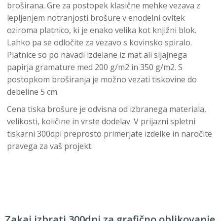
broširana. Gre za postopek klasične mehke vezava z
lepljenjem notranjosti brošure v enodelni ovitek
oziroma platnico, ki je enako velika kot knjižni blok.
Lahko pa se odločite za vezavo s kovinsko spiralo.
Platnice so po navadi izdelane iz mat ali sijajnega
papirja gramature med 200 g/m2 in 350 g/m2. S
postopkom broširanja je možno vezati tiskovine do
debeline 5 cm.
Cena tiska brošure je odvisna od izbranega materiala,
velikosti, količine in vrste dodelav. V prijazni spletni
tiskarni 300dpi preprosto primerjate izdelke in naročite
pravega za vaš projekt.
Zakaj izbrati 300dpi za grafično oblikovanje