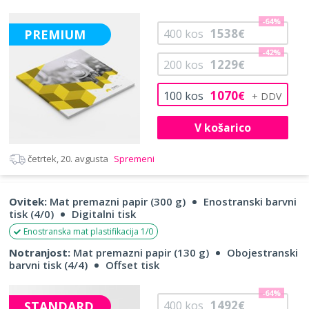
-64%
1538
PREMIUM
400
kos
€
-42%
1229
200
kos
€
1070
100
kos
€
V košarico
četrtek, 20. avgusta
Spremeni
Ovitek:
Mat premazni papir (300 g)
Enostranski barvni
tisk (4/0)
Digitalni tisk
Enostranska mat plastifikacija 1/0
Notranjost:
Mat premazni papir (130 g)
Obojestranski
barvni tisk (4/4)
Offset tisk
-64%
1492
STANDARD
400
kos
€