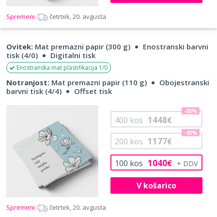
Spremeni
četrtek, 20. avgusta
Ovitek:
Mat premazni papir (300 g)
Enostranski barvni
tisk (4/0)
Digitalni tisk
Enostranska mat plastifikacija 1/0
Notranjost:
Mat premazni papir (110 g)
Obojestranski
barvni tisk (4/4)
Offset tisk
-65%
1448
400
kos
€
-43%
1177
200
kos
€
1040
100
kos
€
V košarico
Spremeni
četrtek, 20. avgusta