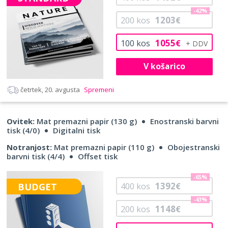
-42%
1203
200
kos
€
1055
100
kos
€
V košarico
četrtek, 20. avgusta
Spremeni
Ovitek:
Mat premazni papir (130 g)
Enostranski barvni
tisk (4/0)
Digitalni tisk
Notranjost:
Mat premazni papir (110 g)
Obojestranski
barvni tisk (4/4)
Offset tisk
-65%
1392
BUDGET
400
kos
€
-43%
1148
200
kos
€