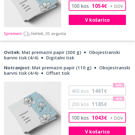
1054
100
kos
€
V košarico
Spremeni
četrtek, 20. avgusta
Ovitek:
Mat premazni papir (300 g)
Obojestranski
barvni tisk (4/4)
Digitalni tisk
Notranjost:
Mat premazni papir (110 g)
Obojestranski
barvni tisk (4/4)
Offset tisk
-64%
1461
400
kos
€
-43%
1185
200
kos
€
1043
100
kos
€
V košarico