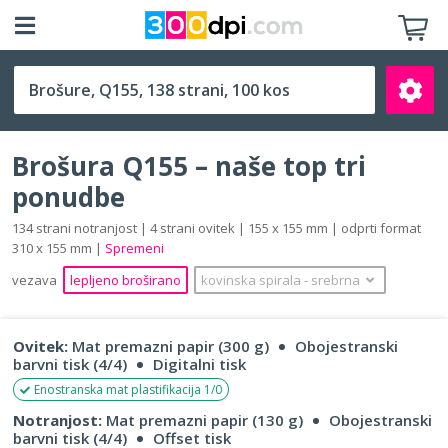
Q155 (155 x 155 mm)
Brošura Q155 – naše top tri
ponudbe
134 strani notranjost | 4 strani ovitek | 155 x 155 mm | odprti format
310 x 155 mm |
Spremeni
Išči
vezava
lepljeno broširano
kovinska spirala
‐
srebrna
Ovitek:
Mat premazni papir (300 g)
Obojestranski
barvni tisk (4/4)
Digitalni tisk
Enostranska mat plastifikacija 1/0
Notranjost:
Mat premazni papir (130 g)
Obojestranski
barvni tisk (4/4)
Offset tisk