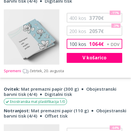
barvni tisk (4/4)
Digitalni tisk
-11%
3770
400
kos
€
-3%
2057
200
kos
€
1064
100
kos
€
V košarico
Spremeni
četrtek, 20. avgusta
Ovitek:
Mat premazni papir (300 g)
Obojestranski
barvni tisk (4/4)
Digitalni tisk
Enostranska mat plastifikacija 1/0
Notranjost:
Mat premazni papir (110 g)
Obojestranski
barvni tisk (4/4)
Offset tisk
-64%