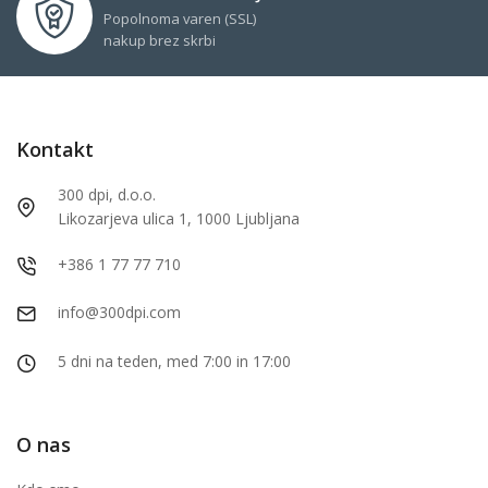
Popolnoma varen (SSL)
nakup brez skrbi
Kontakt
300 dpi, d.o.o.
Likozarjeva ulica 1, 1000 Ljubljana
+386 1 77 77 710
info@300dpi.com
5 dni na teden, med 7:00 in 17:00
O nas