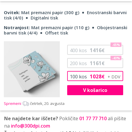
Ovitek:
Mat premazni papir (300 g)
Enostranski barvni
tisk (4/0)
Digitalni tisk
Notranjost:
Mat premazni papir (110 g)
Obojestranski
barvni tisk (4/4)
Offset tisk
-65%
1416
400
kos
€
-43%
1161
200
kos
€
1028
100
kos
€
V košarico
Spremeni
četrtek, 20. avgusta
Ne najdete kar iščete?
Pokličite
01 77 77 710
ali pišite
na
info@300dpi.com