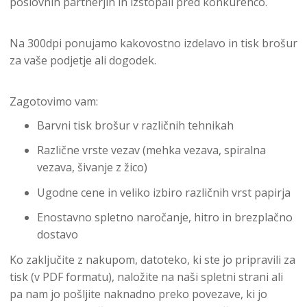
poslovnih partnerjih in izstopali pred konkurenco.
Na 300dpi ponujamo kakovostno izdelavo in tisk brošur
za vaše podjetje ali dogodek.
Zagotovimo vam:
Barvni tisk brošur v različnih tehnikah
Različne vrste vezav (mehka vezava, spiralna
vezava, šivanje z žico)
Ugodne cene in veliko izbiro različnih vrst papirja
Enostavno spletno naročanje, hitro in brezplačno
dostavo
Ko zaključite z nakupom, datoteko, ki ste jo pripravili za
tisk (v PDF formatu), naložite na naši spletni strani ali
pa nam jo pošljite naknadno preko povezave, ki jo