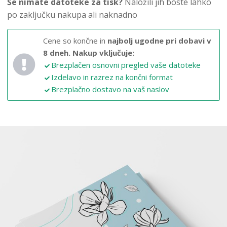
Še nimate datoteke za tisk?
Naložili jih boste lahko
po zaključku nakupa ali naknadno
Cene so končne in
najbolj ugodne pri dobavi v
8 dneh.
Nakup vključuje:
Brezplačen osnovni pregled vaše datoteke
Izdelavo in razrez na končni format
Brezplačno dostavo na vaš naslov