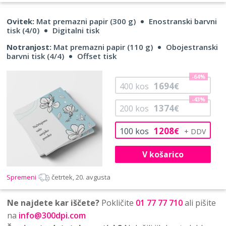
Ovitek:
Mat premazni papir (300 g)
Enostranski barvni
tisk (4/0)
Digitalni tisk
Notranjost:
Mat premazni papir (110 g)
Obojestranski
barvni tisk (4/4)
Offset tisk
-64%
1694
400
kos
€
-43%
1374
200
kos
€
1208
100
kos
€
V košarico
Spremeni
četrtek, 20. avgusta
Ne najdete kar iščete?
Pokličite
01 77 77 710
ali pišite
na
info@300dpi.com