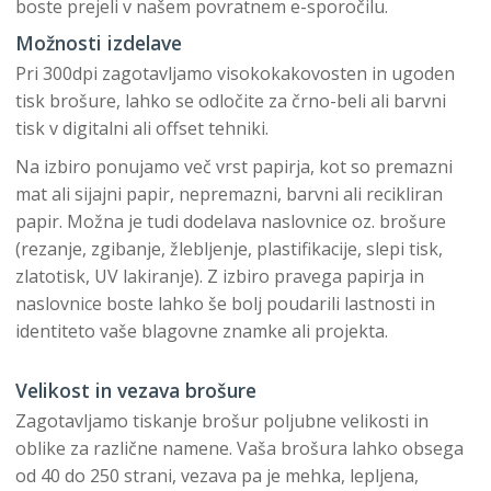
boste prejeli v našem povratnem e-sporočilu.
Možnosti izdelave
Pri 300dpi zagotavljamo visokokakovosten in ugoden
tisk brošure, lahko se odločite za črno-beli ali barvni
tisk v digitalni ali offset tehniki.
Na izbiro ponujamo več vrst papirja, kot so premazni
mat ali sijajni papir, nepremazni, barvni ali recikliran
papir. Možna je tudi dodelava naslovnice oz. brošure
(rezanje, zgibanje, žlebljenje, plastifikacije, slepi tisk,
zlatotisk, UV lakiranje). Z izbiro pravega papirja in
naslovnice boste lahko še bolj poudarili lastnosti in
identiteto vaše blagovne znamke ali projekta.
Velikost in vezava brošure
Zagotavljamo tiskanje brošur poljubne velikosti in
oblike za različne namene. Vaša brošura lahko obsega
od 40 do 250 strani, vezava pa je mehka, lepljena,