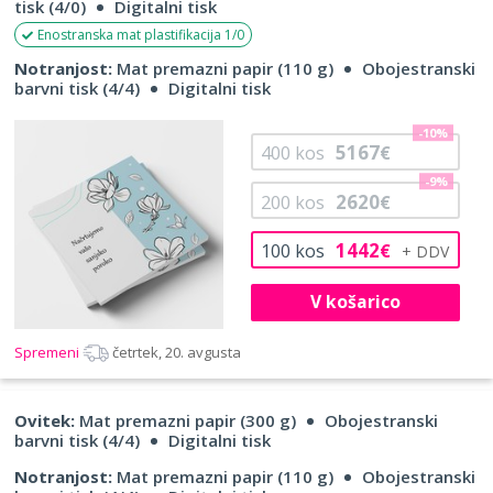
tisk (4/0)
Digitalni tisk
Enostranska mat plastifikacija 1/0
Notranjost:
Mat premazni papir (110 g)
Obojestranski
barvni tisk (4/4)
Digitalni tisk
-10%
5167
400
kos
€
-9%
2620
200
kos
€
1442
100
kos
€
V košarico
Spremeni
četrtek, 20. avgusta
Ovitek:
Mat premazni papir (300 g)
Obojestranski
barvni tisk (4/4)
Digitalni tisk
Notranjost:
Mat premazni papir (110 g)
Obojestranski