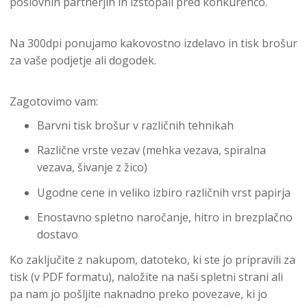
poslovnih partnerjih in izstopali pred konkurenco.
Na 300dpi ponujamo kakovostno izdelavo in tisk brošur
za vaše podjetje ali dogodek.
Zagotovimo vam:
Barvni tisk brošur v različnih tehnikah
Različne vrste vezav (mehka vezava, spiralna
vezava, šivanje z žico)
Ugodne cene in veliko izbiro različnih vrst papirja
Enostavno spletno naročanje, hitro in brezplačno
dostavo
Ko zaključite z nakupom, datoteko, ki ste jo pripravili za
tisk (v PDF formatu), naložite na naši spletni strani ali
pa nam jo pošljite naknadno preko povezave, ki jo