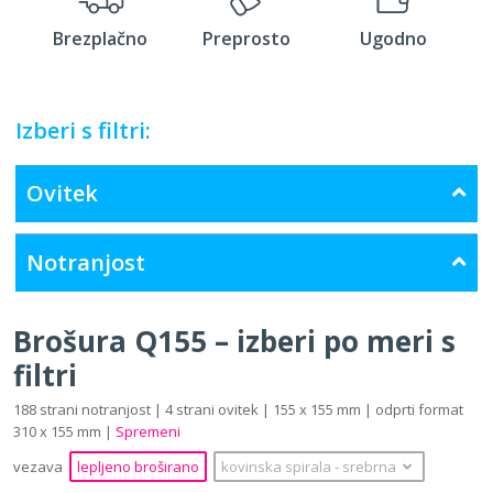
Brezplačno
Preprosto
Ugodno
Izberi s filtri:
Ovitek
Notranjost
Brošura Q155 – izberi po meri s
filtri
188 strani notranjost | 4 strani ovitek | 155 x 155 mm | odprti format
310 x 155 mm |
Spremeni
vezava
lepljeno broširano
kovinska spirala
‐
srebrna