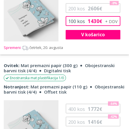
-8%
2606
200
kos
€
1430
100
kos
€
V košarico
Spremeni
četrtek, 20. avgusta
Ovitek:
Mat premazni papir (300 g)
Obojestranski
barvni tisk (4/4)
Digitalni tisk
Enostranska mat plastifikacija 1/0
Notranjost:
Mat premazni papir (110 g)
Obojestranski
barvni tisk (4/4)
Offset tisk
-64%
1772
400
kos
€
-42%
1416
200
kos
€