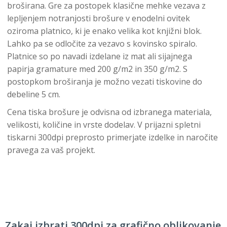
broširana. Gre za postopek klasične mehke vezava z
lepljenjem notranjosti brošure v enodelni ovitek
oziroma platnico, ki je enako velika kot knjižni blok.
Lahko pa se odločite za vezavo s kovinsko spiralo.
Platnice so po navadi izdelane iz mat ali sijajnega
papirja gramature med 200 g/m2 in 350 g/m2. S
postopkom broširanja je možno vezati tiskovine do
debeline 5 cm.
Cena tiska brošure je odvisna od izbranega materiala,
velikosti, količine in vrste dodelav. V prijazni spletni
tiskarni 300dpi preprosto primerjate izdelke in naročite
pravega za vaš projekt.
Zakaj izbrati 300dpi za grafično oblikovanje