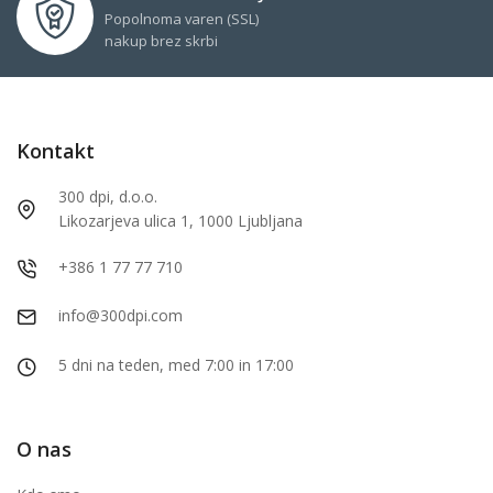
Popolnoma varen (SSL)
nakup brez skrbi
Kontakt
300 dpi, d.o.o.
Likozarjeva ulica 1, 1000 Ljubljana
+386 1 77 77 710
info@300dpi.com
5 dni na teden, med 7:00 in 17:00
O nas