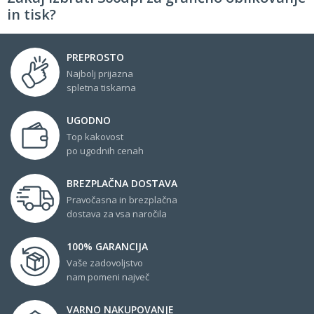
in tisk?
PREPROSTO
Najbolj prijazna
spletna tiskarna
UGODNO
Top kakovost
po ugodnih cenah
BREZPLAČNA DOSTAVA
Pravočasna in brezplačna
dostava za vsa naročila
100% GARANCIJA
Vaše zadovoljstvo
nam pomeni največ
VARNO NAKUPOVANJE