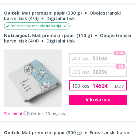
Ovitek:
Mat premazni papir (300 g)
Obojestranski
barvni tisk (4/4)
Digitalni tisk
Enostranska mat plastifikacija 1/0
Notranjost:
Mat premazni papir (110 g)
Obojestranski
barvni tisk (4/4)
Digitalni tisk
-10%
5204
400
kos
€
-9%
2639
200
kos
€
1452
100
kos
€
V košarico
Spremeni
četrtek, 20. avgusta
Ovitek:
Mat premazni papir (300 g)
Enostranski barvni