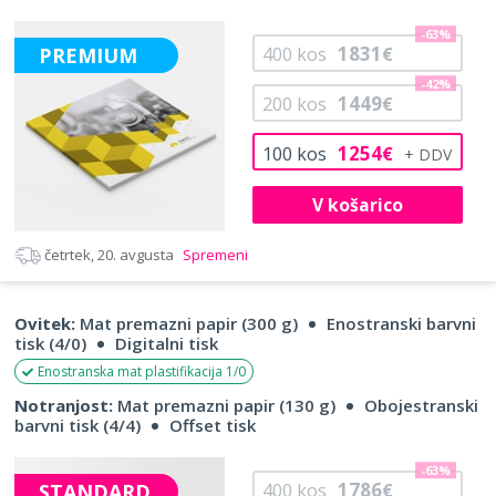
-63%
1831
PREMIUM
400
kos
€
-42%
1449
200
kos
€
1254
100
kos
€
V košarico
četrtek, 20. avgusta
Spremeni
Ovitek:
Mat premazni papir (300 g)
Enostranski barvni
tisk (4/0)
Digitalni tisk
Enostranska mat plastifikacija 1/0
Notranjost:
Mat premazni papir (130 g)
Obojestranski
barvni tisk (4/4)
Offset tisk
-63%
1786
STANDARD
400
kos
€