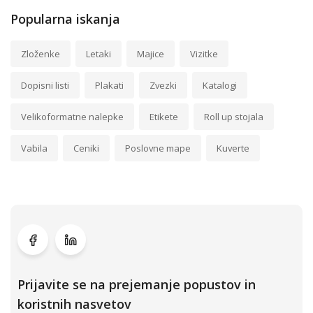
Popularna iskanja
Zloženke
Letaki
Majice
Vizitke
Dopisni listi
Plakati
Zvezki
Katalogi
Velikoformatne nalepke
Etikete
Roll up stojala
Vabila
Ceniki
Poslovne mape
Kuverte
Prijavite se na prejemanje popustov in
koristnih nasvetov