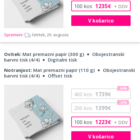
1235
100
kos
€
V košarico
Spremeni
četrtek, 20. avgusta
Ovitek:
Mat premazni papir (300 g)
Obojestranski
barvni tisk (4/4)
Digitalni tisk
Notranjost:
Mat premazni papir (110 g)
Obojestranski
barvni tisk (4/4)
Offset tisk
-64%
1739
400
kos
€
-42%
1399
200
kos
€
1223
100
kos
€
V košarico