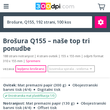
Q155 (155 x 155 mm)
Brošura Q155 – naše top tri
ponudbe
188 strani notranjost | 4 strani ovitek | 155 x 155 mm | odprti format
310 x 155 mm |
Spremeni
Išči
vezava
lepljeno broširano
kovinska spirala
‐
srebrna
Ovitek:
Mat premazni papir (300 g)
Obojestranski
barvni tisk (4/4)
Digitalni tisk
Enostranska mat plastifikacija 1/0
Notranjost:
Mat premazni papir (130 g)
Obojestranski
barvni tisk (4/4)
Offset tisk