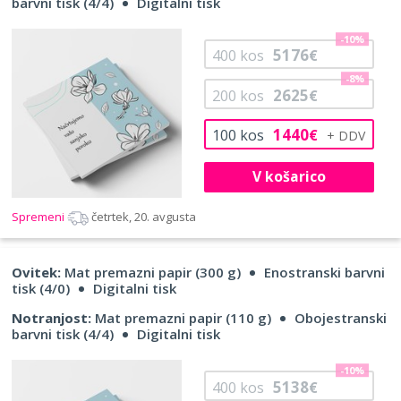
barvni tisk (4/4)
Digitalni tisk
-10%
5176
400
kos
€
-8%
2625
200
kos
€
1440
100
kos
€
V košarico
Spremeni
četrtek, 20. avgusta
Ovitek:
Mat premazni papir (300 g)
Enostranski barvni
tisk (4/0)
Digitalni tisk
Notranjost:
Mat premazni papir (110 g)
Obojestranski
barvni tisk (4/4)
Digitalni tisk
-10%
5138
400
kos
€