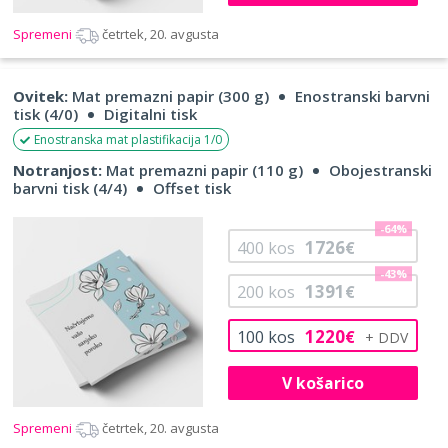
Spremeni
četrtek, 20. avgusta
Ovitek:
Mat premazni papir (300 g)
Enostranski barvni
tisk (4/0)
Digitalni tisk
Enostranska mat plastifikacija 1/0
Notranjost:
Mat premazni papir (110 g)
Obojestranski
barvni tisk (4/4)
Offset tisk
-64%
1726
400
kos
€
-43%
1391
200
kos
€
1220
100
kos
€
V košarico
Spremeni
četrtek, 20. avgusta