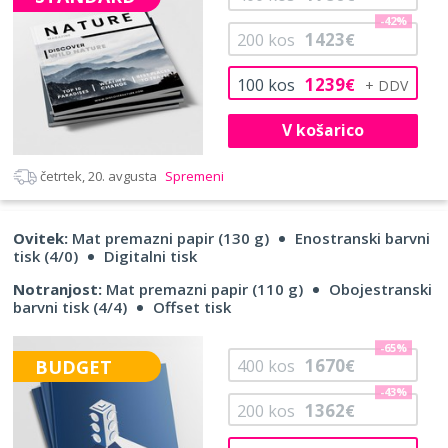
-42%
1423
200
kos
€
1239
100
kos
€
V košarico
četrtek, 20. avgusta
Spremeni
Ovitek:
Mat premazni papir (130 g)
Enostranski barvni
tisk (4/0)
Digitalni tisk
Notranjost:
Mat premazni papir (110 g)
Obojestranski
barvni tisk (4/4)
Offset tisk
-65%
1670
BUDGET
400
kos
€
-43%
1362
200
kos
€