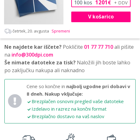
1201
100
kos
€
V košarico
četrtek, 20. avgusta
Spremeni
Ne najdete kar iščete?
Pokličite
01 77 77 710
ali pišite
na
info@300dpi.com
Še nimate datoteke za tisk?
Naložili jih boste lahko
po zaključku nakupa ali naknadno
Cene so končne in
najbolj ugodne pri dobavi v
8 dneh.
Nakup vključuje:
Brezplačen osnovni pregled vaše datoteke
Izdelavo in razrez na končni format
Brezplačno dostavo na vaš naslov