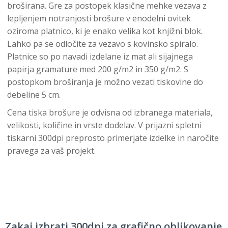
broširana. Gre za postopek klasične mehke vezava z
lepljenjem notranjosti brošure v enodelni ovitek
oziroma platnico, ki je enako velika kot knjižni blok.
Lahko pa se odločite za vezavo s kovinsko spiralo.
Platnice so po navadi izdelane iz mat ali sijajnega
papirja gramature med 200 g/m2 in 350 g/m2. S
postopkom broširanja je možno vezati tiskovine do
debeline 5 cm.
Cena tiska brošure je odvisna od izbranega materiala,
velikosti, količine in vrste dodelav. V prijazni spletni
tiskarni 300dpi preprosto primerjate izdelke in naročite
pravega za vaš projekt.
Zakaj izbrati 300dpi za grafično oblikovanje