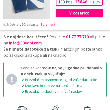
1364
100
kos
€
V košarico
četrtek, 20. avgusta
Spremeni
Ne najdete kar iščete?
Pokličite
01 77 77 710
ali pišite
na
info@300dpi.com
Še nimate datoteke za tisk?
Naložili jih boste lahko
po zaključku nakupa ali naknadno
Cene so končne in
najbolj ugodne pri dobavi v
8 dneh.
Nakup vključuje:
Brezplačen osnovni pregled vaše datoteke
Izdelavo in razrez na končni format
Brezplačno dostavo na vaš naslov