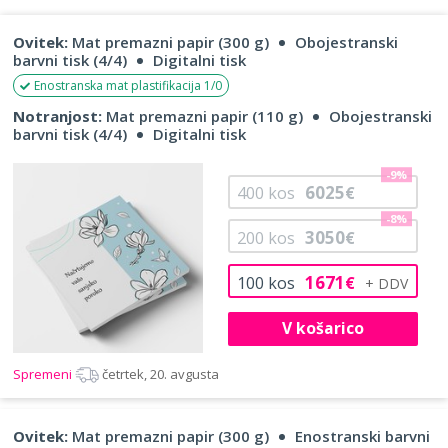
Ovitek:
Mat premazni papir (300 g)
Obojestranski
barvni tisk (4/4)
Digitalni tisk
Enostranska mat plastifikacija 1/0
Notranjost:
Mat premazni papir (110 g)
Obojestranski
barvni tisk (4/4)
Digitalni tisk
-9%
6025
400
kos
€
-8%
3050
200
kos
€
1671
100
kos
€
V košarico
Spremeni
četrtek, 20. avgusta
Ovitek:
Mat premazni papir (300 g)
Enostranski barvni