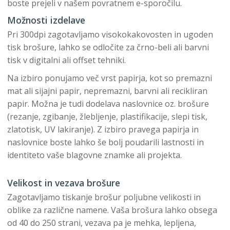
boste prejeli v našem povratnem e-sporočilu.
Možnosti izdelave
Pri 300dpi zagotavljamo visokokakovosten in ugoden
tisk brošure, lahko se odločite za črno-beli ali barvni
tisk v digitalni ali offset tehniki.
Na izbiro ponujamo več vrst papirja, kot so premazni
mat ali sijajni papir, nepremazni, barvni ali recikliran
papir. Možna je tudi dodelava naslovnice oz. brošure
(rezanje, zgibanje, žlebljenje, plastifikacije, slepi tisk,
zlatotisk, UV lakiranje). Z izbiro pravega papirja in
naslovnice boste lahko še bolj poudarili lastnosti in
identiteto vaše blagovne znamke ali projekta.
Velikost in vezava brošure
Zagotavljamo tiskanje brošur poljubne velikosti in
oblike za različne namene. Vaša brošura lahko obsega
od 40 do 250 strani, vezava pa je mehka, lepljena,