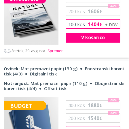
-42%
1606
200
kos
€
1404
100
kos
€
V košarico
četrtek, 20. avgusta
Spremeni
Ovitek:
Mat premazni papir (130 g)
Enostranski barvni
tisk (4/0)
Digitalni tisk
Notranjost:
Mat premazni papir (110 g)
Obojestranski
barvni tisk (4/4)
Offset tisk
-65%
1880
BUDGET
400
kos
€
-43%
1540
200
kos
€