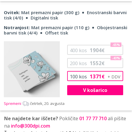
Ovitek:
Mat premazni papir (300 g)
Enostranski barvni
tisk (4/0)
Digitalni tisk
Notranjost:
Mat premazni papir (110 g)
Obojestranski
barvni tisk (4/4)
Offset tisk
-65%
1904
400
kos
€
-43%
1552
200
kos
€
1371
100
kos
€
V košarico
Spremeni
četrtek, 20. avgusta
Ne najdete kar iščete?
Pokličite
01 77 77 710
ali pišite
na
info@300dpi.com