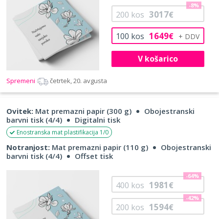
-8%
3017
200
kos
€
1649
100
kos
€
V košarico
Spremeni
četrtek, 20. avgusta
Ovitek:
Mat premazni papir (300 g)
Obojestranski
barvni tisk (4/4)
Digitalni tisk
Enostranska mat plastifikacija 1/0
Notranjost:
Mat premazni papir (110 g)
Obojestranski
barvni tisk (4/4)
Offset tisk
-64%
1981
400
kos
€
-42%
1594
200
kos
€