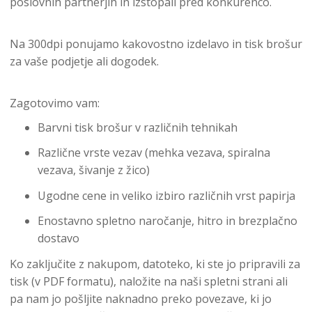
poslovnih partnerjih in izstopali pred konkurenco.
Na 300dpi ponujamo kakovostno izdelavo in tisk brošur
za vaše podjetje ali dogodek.
Zagotovimo vam:
Barvni tisk brošur v različnih tehnikah
Različne vrste vezav (mehka vezava, spiralna
vezava, šivanje z žico)
Ugodne cene in veliko izbiro različnih vrst papirja
Enostavno spletno naročanje, hitro in brezplačno
dostavo
Ko zaključite z nakupom, datoteko, ki ste jo pripravili za
tisk (v PDF formatu), naložite na naši spletni strani ali
pa nam jo pošljite naknadno preko povezave, ki jo