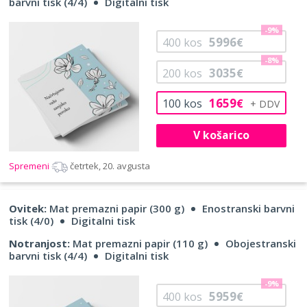
barvni tisk (4/4)
Digitalni tisk
-9%
5996
400
kos
€
-8%
3035
200
kos
€
1659
100
kos
€
V košarico
Spremeni
četrtek, 20. avgusta
Ovitek:
Mat premazni papir (300 g)
Enostranski barvni
tisk (4/0)
Digitalni tisk
Notranjost:
Mat premazni papir (110 g)
Obojestranski
barvni tisk (4/4)
Digitalni tisk
-9%
5959
400
kos
€