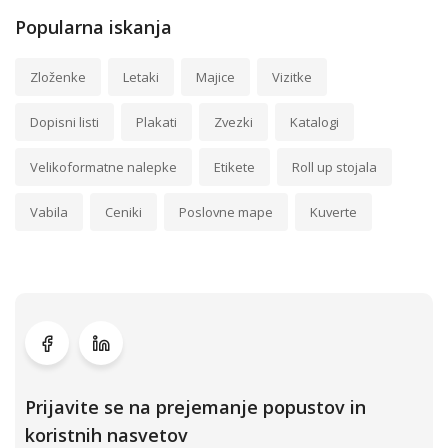
Popularna iskanja
Zloženke
Letaki
Majice
Vizitke
Dopisni listi
Plakati
Zvezki
Katalogi
Velikoformatne nalepke
Etikete
Roll up stojala
Vabila
Ceniki
Poslovne mape
Kuverte
Prijavite se na prejemanje popustov in
koristnih nasvetov