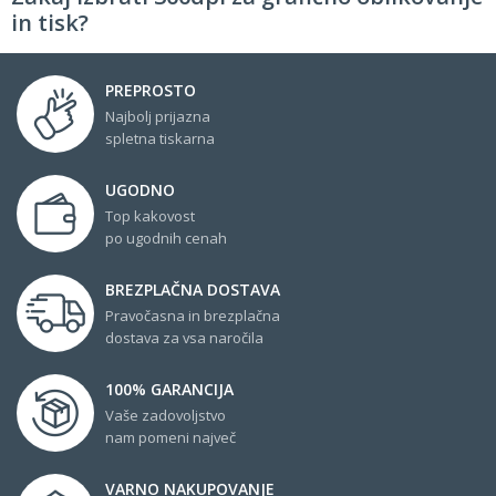
in tisk?
PREPROSTO
Najbolj prijazna
spletna tiskarna
UGODNO
Top kakovost
po ugodnih cenah
BREZPLAČNA DOSTAVA
Pravočasna in brezplačna
dostava za vsa naročila
100% GARANCIJA
Vaše zadovoljstvo
nam pomeni največ
VARNO NAKUPOVANJE