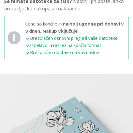
Še nimate datoteke za tisk?
Naložili jih boste lahko
po zaključku nakupa ali naknadno
Cene so končne in
najbolj ugodne pri dobavi v
8 dneh.
Nakup vključuje:
Brezplačen osnovni pregled vaše datoteke
Izdelavo in razrez na končni format
Brezplačno dostavo na vaš naslov