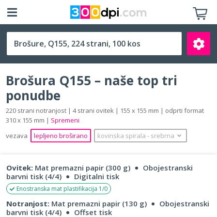
Q155 (155 x 155 mm)
Brošura Q155 – naše top tri
ponudbe
220 strani notranjost | 4 strani ovitek | 155 x 155 mm | odprti format
310 x 155 mm |
Spremeni
Išči
vezava
lepljeno broširano
kovinska spirala
‐
srebrna
Ovitek:
Mat premazni papir (300 g)
Obojestranski
barvni tisk (4/4)
Digitalni tisk
Enostranska mat plastifikacija 1/0
Notranjost:
Mat premazni papir (130 g)
Obojestranski
barvni tisk (4/4)
Offset tisk