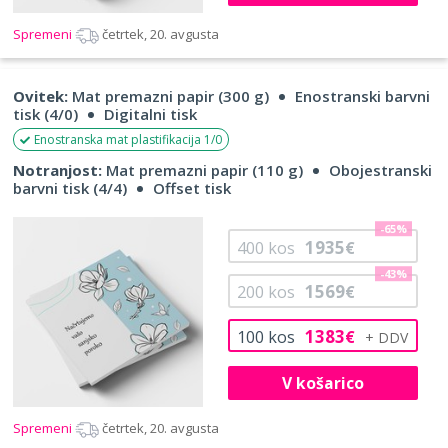
Spremeni
četrtek, 20. avgusta
Ovitek:
Mat premazni papir (300 g)
Enostranski barvni
tisk (4/0)
Digitalni tisk
Enostranska mat plastifikacija 1/0
Notranjost:
Mat premazni papir (110 g)
Obojestranski
barvni tisk (4/4)
Offset tisk
-65%
1935
400
kos
€
-43%
1569
200
kos
€
1383
100
kos
€
V košarico
Spremeni
četrtek, 20. avgusta