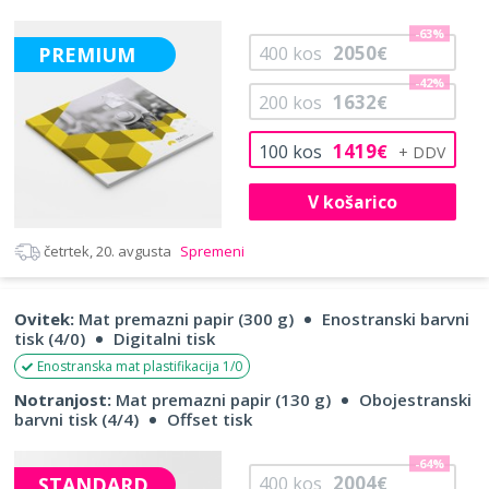
-63%
2050
PREMIUM
400
kos
€
-42%
1632
200
kos
€
1419
100
kos
€
V košarico
četrtek, 20. avgusta
Spremeni
Ovitek:
Mat premazni papir (300 g)
Enostranski barvni
tisk (4/0)
Digitalni tisk
Enostranska mat plastifikacija 1/0
Notranjost:
Mat premazni papir (130 g)
Obojestranski
barvni tisk (4/4)
Offset tisk
-64%
2004
STANDARD
400
kos
€