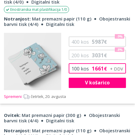
tisk (4/0)
Digitalni tisk
Enostranska mat plastifikacija 1/0
Notranjost:
Mat premazni papir (110 g)
Obojestranski
barvni tisk (4/4)
Digitalni tisk
-9%
5987
400
kos
€
-8%
3031
200
kos
€
1661
100
kos
€
V košarico
Spremeni
četrtek, 20. avgusta
Ovitek:
Mat premazni papir (300 g)
Obojestranski
barvni tisk (4/4)
Digitalni tisk
Notranjost:
Mat premazni papir (110 g)
Obojestranski