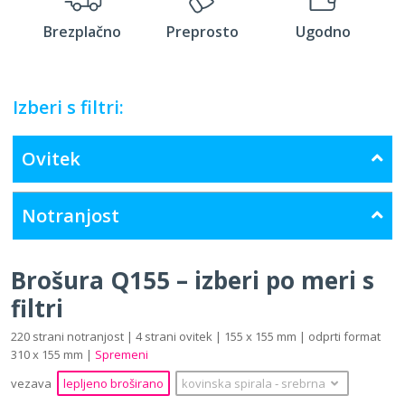
Brezplačno
Preprosto
Ugodno
Izberi s filtri:
Ovitek
Notranjost
Brošura Q155 – izberi po meri s
filtri
220 strani notranjost | 4 strani ovitek | 155 x 155 mm | odprti format
310 x 155 mm |
Spremeni
vezava
lepljeno broširano
kovinska spirala
‐
srebrna