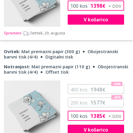
1398
100
kos
€
V košarico
Spremeni
četrtek, 20. avgusta
Ovitek:
Mat premazni papir (300 g)
Obojestranski
barvni tisk (4/4)
Digitalni tisk
Notranjost:
Mat premazni papir (110 g)
Obojestranski
barvni tisk (4/4)
Offset tisk
-64%
1948
400
kos
€
-43%
1577
200
kos
€
1385
100
kos
€
V košarico