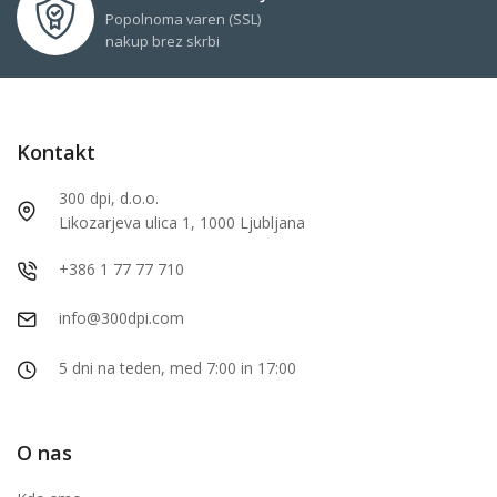
Popolnoma varen (SSL)
nakup brez skrbi
Kontakt
300 dpi, d.o.o.
Likozarjeva ulica 1, 1000 Ljubljana
+386 1 77 77 710
info@300dpi.com
5 dni na teden, med 7:00 in 17:00
O nas