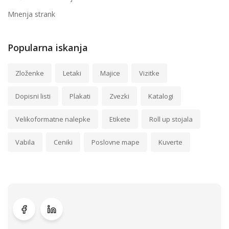
Mnenja strank
Popularna iskanja
Zloženke
Letaki
Majice
Vizitke
Dopisni listi
Plakati
Zvezki
Katalogi
Velikoformatne nalepke
Etikete
Roll up stojala
Vabila
Ceniki
Poslovne mape
Kuverte