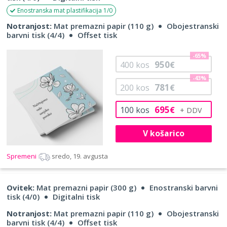
Enostranska mat plastifikacija 1/0
Notranjost:
Mat premazni papir (110 g)
Obojestranski
barvni tisk (4/4)
Offset tisk
-65%
950
400
kos
€
-43%
781
200
kos
€
695
100
kos
€
V košarico
Spremeni
sredo, 19. avgusta
Ovitek:
Mat premazni papir (300 g)
Enostranski barvni
tisk (4/0)
Digitalni tisk
Notranjost:
Mat premazni papir (110 g)
Obojestranski
barvni tisk (4/4)
Offset tisk