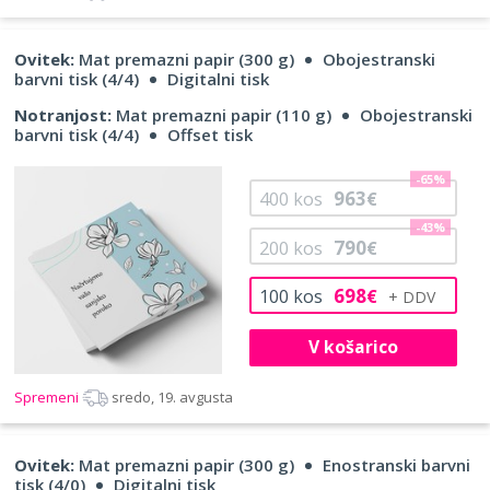
Ovitek:
Mat premazni papir (300 g)
Obojestranski
barvni tisk (4/4)
Digitalni tisk
Notranjost:
Mat premazni papir (110 g)
Obojestranski
barvni tisk (4/4)
Offset tisk
-65%
963
400
kos
€
-43%
790
200
kos
€
698
100
kos
€
V košarico
Spremeni
sredo, 19. avgusta
Ovitek:
Mat premazni papir (300 g)
Enostranski barvni
tisk (4/0)
Digitalni tisk