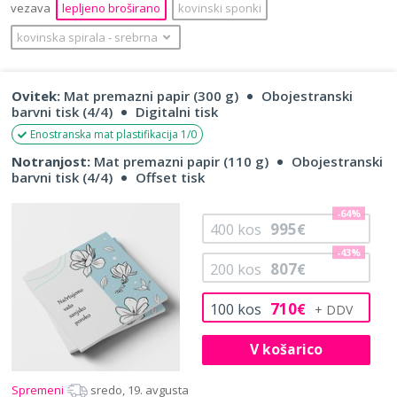
vezava
lepljeno broširano
kovinski sponki
kovinska spirala
‐
srebrna
Ovitek:
Mat premazni papir (300 g)
Obojestranski
barvni tisk (4/4)
Digitalni tisk
Enostranska mat plastifikacija 1/0
Notranjost:
Mat premazni papir (110 g)
Obojestranski
barvni tisk (4/4)
Offset tisk
-64%
995
400
kos
€
-43%
807
200
kos
€
710
100
kos
€
V košarico
Spremeni
sredo, 19. avgusta