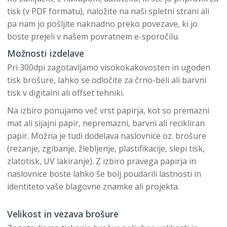
tisk (v PDF formatu), naložite na naši spletni strani ali
pa nam jo pošljite naknadno preko povezave, ki jo
boste prejeli v našem povratnem e-sporočilu.
Možnosti izdelave
Pri 300dpi zagotavljamo visokokakovosten in ugoden
tisk brošure, lahko se odločite za črno-beli ali barvni
tisk v digitalni ali offset tehniki.
Na izbiro ponujamo več vrst papirja, kot so premazni
mat ali sijajni papir, nepremazni, barvni ali recikliran
papir. Možna je tudi dodelava naslovnice oz. brošure
(rezanje, zgibanje, žlebljenje, plastifikacije, slepi tisk,
zlatotisk, UV lakiranje). Z izbiro pravega papirja in
naslovnice boste lahko še bolj poudarili lastnosti in
identiteto vaše blagovne znamke ali projekta.
Velikost in vezava brošure