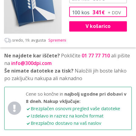
341
100
kos
€
V košarico
sredo, 19. avgusta
Spremeni
Ne najdete kar iščete?
Pokličite
01 77 77 710
ali pišite
na
info@300dpi.com
Še nimate datoteke za tisk?
Naložili jih boste lahko
po zaključku nakupa ali naknadno
Cene so končne in
najbolj ugodne pri dobavi v
8 dneh.
Nakup vključuje:
Brezplačen osnovni pregled vaše datoteke
Izdelavo in razrez na končni format
Brezplačno dostavo na vaš naslov