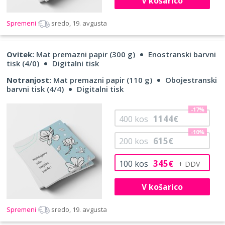
V košarico
Spremeni
sredo, 19. avgusta
Ovitek:
Mat premazni papir (300 g)
Enostranski barvni
tisk (4/0)
Digitalni tisk
Notranjost:
Mat premazni papir (110 g)
Obojestranski
barvni tisk (4/4)
Digitalni tisk
-17%
1144
400
kos
€
-10%
615
200
kos
€
345
100
kos
€
V košarico
Spremeni
sredo, 19. avgusta