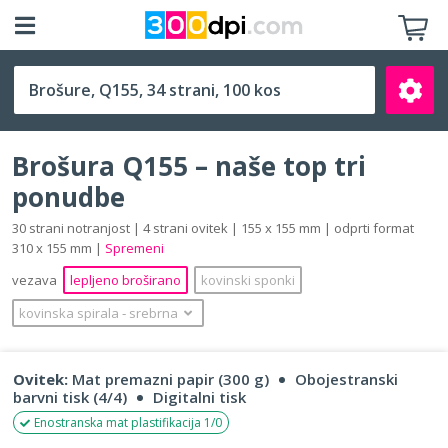
Q155 (155 x 155 mm)
Brošura Q155 – naše top tri
ponudbe
30 strani notranjost | 4 strani ovitek | 155 x 155 mm | odprti format
310 x 155 mm |
Spremeni
Išči
vezava
lepljeno broširano
kovinski sponki
kovinska spirala
‐
srebrna
Ovitek:
Mat premazni papir (300 g)
Obojestranski
barvni tisk (4/4)
Digitalni tisk
Enostranska mat plastifikacija 1/0