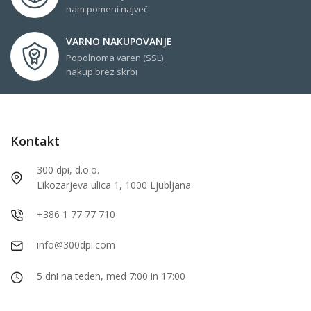
nam pomeni največ
VARNO NAKUPOVANJE
Popolnoma varen (SSL)
nakup brez skrbi
Kontakt
300 dpi, d.o.o.
Likozarjeva ulica 1, 1000 Ljubljana
+386 1 77 77 710
info@300dpi.com
5 dni na teden, med 7:00 in 17:00