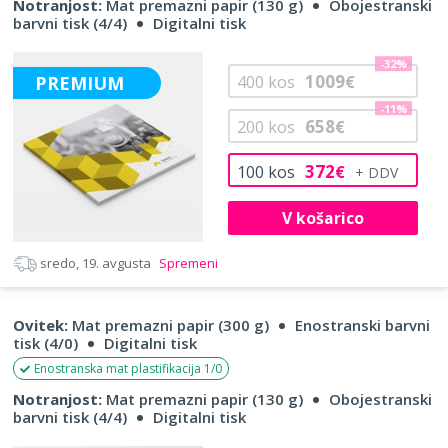
Notranjost:
Mat premazni papir (130 g)
Obojestranski
barvni tisk (4/4)
Digitalni tisk
-32%
1009
PREMIUM
400
kos
€
-11%
658
200
kos
€
372
100
kos
€
V košarico
sredo, 19. avgusta
Spremeni
Ovitek:
Mat premazni papir (300 g)
Enostranski barvni
tisk (4/0)
Digitalni tisk
Enostranska mat plastifikacija 1/0
Notranjost:
Mat premazni papir (130 g)
Obojestranski
barvni tisk (4/4)
Digitalni tisk