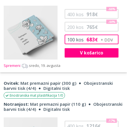
-66%
918
400
kos
€
-44%
765
200
kos
€
683
100
kos
€
V košarico
Spremeni
sredo, 19. avgusta
Ovitek:
Mat premazni papir (300 g)
Obojestranski
barvni tisk (4/4)
Digitalni tisk
Enostranska mat plastifikacija 1/0
Notranjost:
Mat premazni papir (110 g)
Obojestranski
barvni tisk (4/4)
Digitalni tisk
-17%
1216
400
kos
€