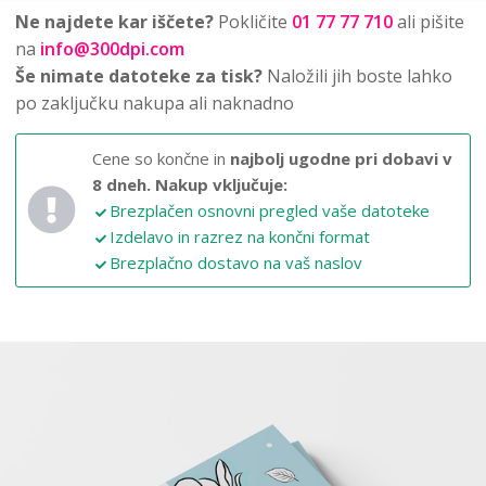
Ne najdete kar iščete?
Pokličite
01 77 77 710
ali pišite
na
info@300dpi.com
Še nimate datoteke za tisk?
Naložili jih boste lahko
po zaključku nakupa ali naknadno
Cene so končne in
najbolj ugodne pri dobavi v
8 dneh.
Nakup vključuje:
Brezplačen osnovni pregled vaše datoteke
Izdelavo in razrez na končni format
Brezplačno dostavo na vaš naslov