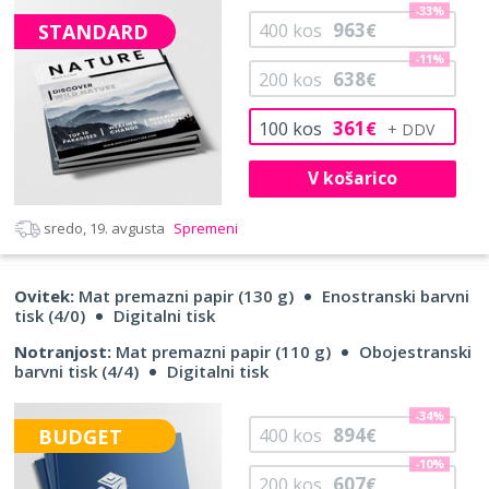
-33%
963
STANDARD
400
kos
€
-11%
638
200
kos
€
361
100
kos
€
V košarico
sredo, 19. avgusta
Spremeni
Ovitek:
Mat premazni papir (130 g)
Enostranski barvni
tisk (4/0)
Digitalni tisk
Notranjost:
Mat premazni papir (110 g)
Obojestranski
barvni tisk (4/4)
Digitalni tisk
-34%
894
BUDGET
400
kos
€
-10%
607
200
kos
€