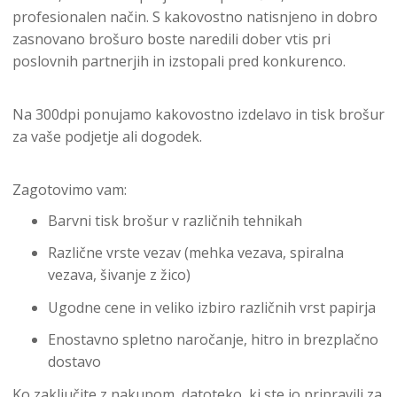
profesionalen način. S kakovostno natisnjeno in dobro
zasnovano brošuro boste naredili dober vtis pri
poslovnih partnerjih in izstopali pred konkurenco.
Na 300dpi ponujamo kakovostno izdelavo in tisk brošur
za vaše podjetje ali dogodek.
Zagotovimo vam:
Barvni tisk brošur v različnih tehnikah
Različne vrste vezav (mehka vezava, spiralna
vezava, šivanje z žico)
Ugodne cene in veliko izbiro različnih vrst papirja
Enostavno spletno naročanje, hitro in brezplačno
dostavo
Ko zaključite z nakupom, datoteko, ki ste jo pripravili za