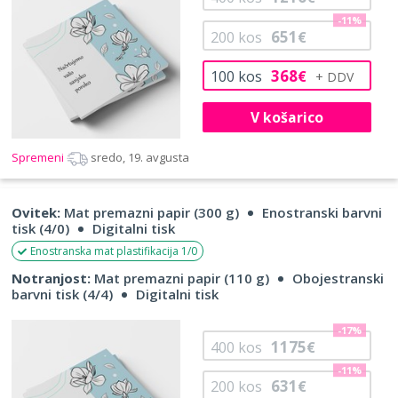
-11%
651
200
kos
€
368
100
kos
€
V košarico
Spremeni
sredo, 19. avgusta
Ovitek:
Mat premazni papir (300 g)
Enostranski barvni
tisk (4/0)
Digitalni tisk
Enostranska mat plastifikacija 1/0
Notranjost:
Mat premazni papir (110 g)
Obojestranski
barvni tisk (4/4)
Digitalni tisk
-17%
1175
400
kos
€
-11%
631
200
kos
€