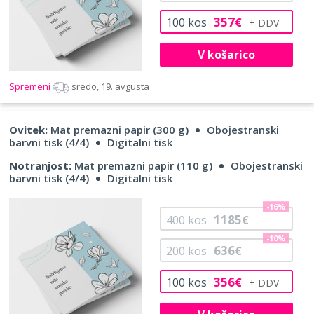
357
100
kos
€
V košarico
Spremeni
sredo, 19. avgusta
Ovitek:
Mat premazni papir (300 g)
Obojestranski
barvni tisk (4/4)
Digitalni tisk
Notranjost:
Mat premazni papir (110 g)
Obojestranski
barvni tisk (4/4)
Digitalni tisk
-16%
1185
400
kos
€
-10%
636
200
kos
€
356
100
kos
€