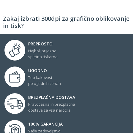
Zakaj izbrati 300dpi za grafično oblikovanje
in tisk?
PREPROSTO
Najbolj prijazna
spletna tiskarna
UGODNO
Top kakovost
po ugodnih cenah
BREZPLAČNA DOSTAVA
Pravočasna in brezplačna
dostava za vsa naročila
100% GARANCIJA
Vaše zadovoljstvo