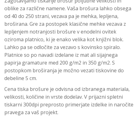
Zagotavljamo tiskanje brošur poljubne velikosti in
oblike za različne namene. Vaša brošura lahko obsega
od 40 do 250 strani, vezava pa je mehka, lepljena,
broširana. Gre za postopek klasične mehke vezava z
lepljenjem notranjosti brošure v enodelni ovitek
oziroma platnico, ki je enako velika kot knjižni blok.
Lahko pa se odločite za vezavo s kovinsko spiralo.
Platnice so po navadi izdelane iz mat ali sijajnega
papirja gramature med 200 g/m2 in 350 g/m2. S
postopkom broširanja je možno vezati tiskovine do
debeline 5 cm.
Cena tiska brošure je odvisna od izbranega materiala,
velikosti, količine in vrste dodelav. V prijazni spletni
tiskarni 300dpi preprosto primerjate izdelke in naročite
pravega za vaš projekt.