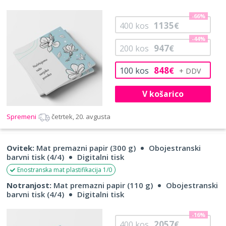
-66%
1135
400
kos
€
-44%
947
200
kos
€
848
100
kos
€
V košarico
Spremeni
četrtek, 20. avgusta
Ovitek:
Mat premazni papir (300 g)
Obojestranski
barvni tisk (4/4)
Digitalni tisk
Enostranska mat plastifikacija 1/0
Notranjost:
Mat premazni papir (110 g)
Obojestranski
barvni tisk (4/4)
Digitalni tisk
-16%
2057
400
kos
€