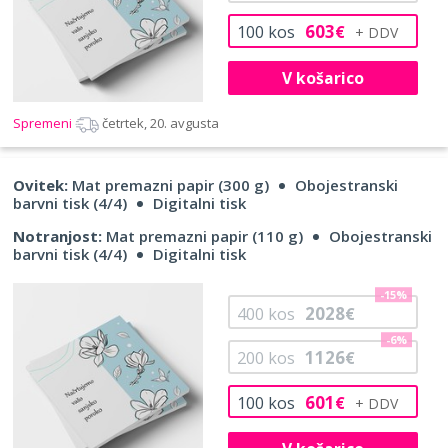
603
100
kos
€
V košarico
Spremeni
četrtek, 20. avgusta
Ovitek:
Mat premazni papir (300 g)
Obojestranski
barvni tisk (4/4)
Digitalni tisk
Notranjost:
Mat premazni papir (110 g)
Obojestranski
barvni tisk (4/4)
Digitalni tisk
-15%
2028
400
kos
€
-6%
1126
200
kos
€
601
100
kos
€