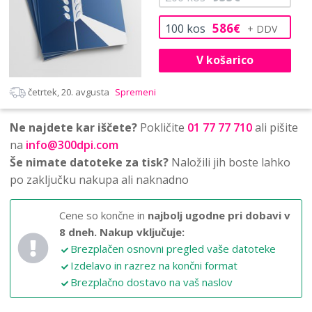
586
100
kos
€
V košarico
četrtek, 20. avgusta
Spremeni
Ne najdete kar iščete?
Pokličite
01 77 77 710
ali pišite
na
info@300dpi.com
Še nimate datoteke za tisk?
Naložili jih boste lahko
po zaključku nakupa ali naknadno
Cene so končne in
najbolj ugodne pri dobavi v
8 dneh.
Nakup vključuje:
Brezplačen osnovni pregled vaše datoteke
Izdelavo in razrez na končni format
Brezplačno dostavo na vaš naslov