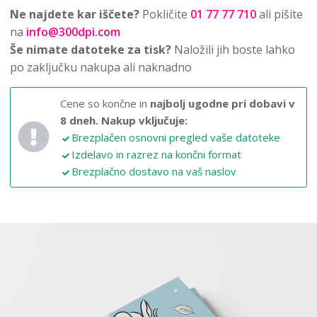
Ne najdete kar iščete?
Pokličite
01 77 77 710
ali pišite
na
info@300dpi.com
Še nimate datoteke za tisk?
Naložili jih boste lahko
po zaključku nakupa ali naknadno
Cene so končne in
najbolj ugodne pri dobavi v
8 dneh.
Nakup vključuje:
Brezplačen osnovni pregled vaše datoteke
Izdelavo in razrez na končni format
Brezplačno dostavo na vaš naslov