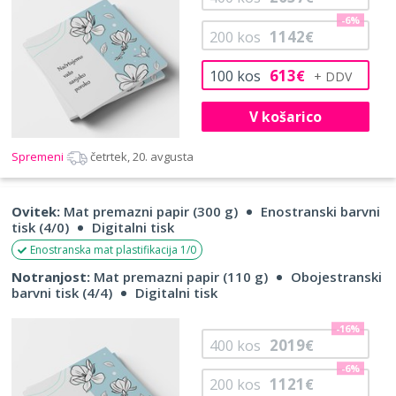
-6%
1142
200
kos
€
613
100
kos
€
V košarico
Spremeni
četrtek, 20. avgusta
Ovitek:
Mat premazni papir (300 g)
Enostranski barvni
tisk (4/0)
Digitalni tisk
Enostranska mat plastifikacija 1/0
Notranjost:
Mat premazni papir (110 g)
Obojestranski
barvni tisk (4/4)
Digitalni tisk
-16%
2019
400
kos
€
-6%
1121
200
kos
€