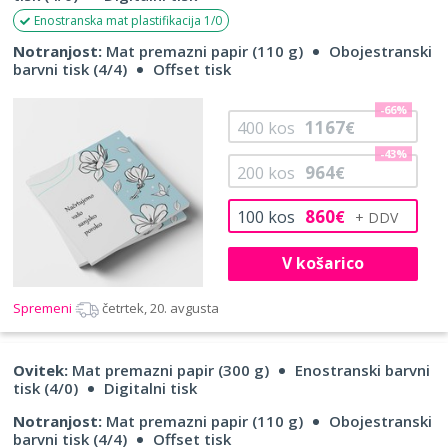
Enostranska mat plastifikacija 1/0
Notranjost:
Mat premazni papir (110 g)
Obojestranski
barvni tisk (4/4)
Offset tisk
-66%
1167
400
kos
€
-43%
964
200
kos
€
860
100
kos
€
V košarico
Spremeni
četrtek, 20. avgusta
Ovitek:
Mat premazni papir (300 g)
Enostranski barvni
tisk (4/0)
Digitalni tisk
Notranjost:
Mat premazni papir (110 g)
Obojestranski
barvni tisk (4/4)
Offset tisk