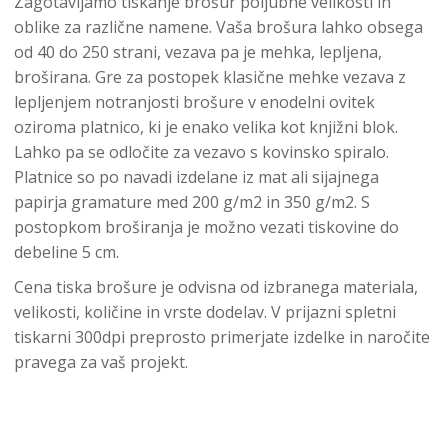
Zagotavljamo tiskanje brošur poljubne velikosti in
oblike za različne namene. Vaša brošura lahko obsega
od 40 do 250 strani, vezava pa je mehka, lepljena,
broširana. Gre za postopek klasične mehke vezava z
lepljenjem notranjosti brošure v enodelni ovitek
oziroma platnico, ki je enako velika kot knjižni blok.
Lahko pa se odločite za vezavo s kovinsko spiralo.
Platnice so po navadi izdelane iz mat ali sijajnega
papirja gramature med 200 g/m2 in 350 g/m2. S
postopkom broširanja je možno vezati tiskovine do
debeline 5 cm.
Cena tiska brošure je odvisna od izbranega materiala,
velikosti, količine in vrste dodelav. V prijazni spletni
tiskarni 300dpi preprosto primerjate izdelke in naročite
pravega za vaš projekt.