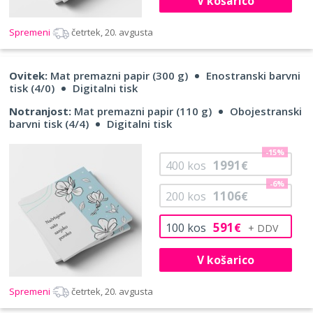
V košarico
Spremeni
četrtek, 20. avgusta
Ovitek:
Mat premazni papir (300 g)
Enostranski barvni
tisk (4/0)
Digitalni tisk
Notranjost:
Mat premazni papir (110 g)
Obojestranski
barvni tisk (4/4)
Digitalni tisk
-15%
1991
400
kos
€
-6%
1106
200
kos
€
591
100
kos
€
V košarico
Spremeni
četrtek, 20. avgusta