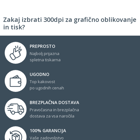
Zakaj izbrati 300dpi za grafično oblikovanje
in tisk?
PREPROSTO
Najbolj prijazna
spletna tiskarna
UGODNO
Top kakovost
po ugodnih cenah
BREZPLAČNA DOSTAVA
Pravočasna in brezplačna
dostava za vsa naročila
100% GARANCIJA
Vaše zadovoljstvo