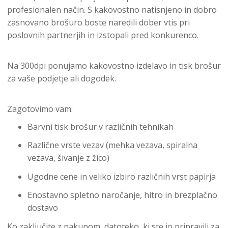
profesionalen način. S kakovostno natisnjeno in dobro
zasnovano brošuro boste naredili dober vtis pri
poslovnih partnerjih in izstopali pred konkurenco.
Na 300dpi ponujamo kakovostno izdelavo in tisk brošur
za vaše podjetje ali dogodek.
Zagotovimo vam:
Barvni tisk brošur v različnih tehnikah
Različne vrste vezav (mehka vezava, spiralna
vezava, šivanje z žico)
Ugodne cene in veliko izbiro različnih vrst papirja
Enostavno spletno naročanje, hitro in brezplačno
dostavo
Ko zaključite z nakupom, datoteko, ki ste jo pripravili za