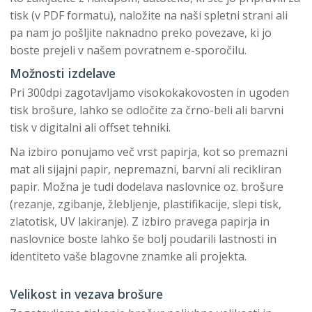
tisk (v PDF formatu), naložite na naši spletni strani ali
pa nam jo pošljite naknadno preko povezave, ki jo
boste prejeli v našem povratnem e-sporočilu.
Možnosti izdelave
Pri 300dpi zagotavljamo visokokakovosten in ugoden
tisk brošure, lahko se odločite za črno-beli ali barvni
tisk v digitalni ali offset tehniki.
Na izbiro ponujamo več vrst papirja, kot so premazni
mat ali sijajni papir, nepremazni, barvni ali recikliran
papir. Možna je tudi dodelava naslovnice oz. brošure
(rezanje, zgibanje, žlebljenje, plastifikacije, slepi tisk,
zlatotisk, UV lakiranje). Z izbiro pravega papirja in
naslovnice boste lahko še bolj poudarili lastnosti in
identiteto vaše blagovne znamke ali projekta.
Velikost in vezava brošure