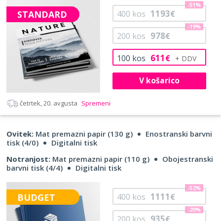
-51%
1193
STANDARD
400
kos
€
-19%
978
200
kos
€
611
100
kos
€
V košarico
četrtek, 20. avgusta
Spremeni
Ovitek:
Mat premazni papir (130 g)
Enostranski barvni
tisk (4/0)
Digitalni tisk
Notranjost:
Mat premazni papir (110 g)
Obojestranski
barvni tisk (4/4)
Digitalni tisk
-52%
1111
BUDGET
400
kos
€
-20%
935
200
kos
€