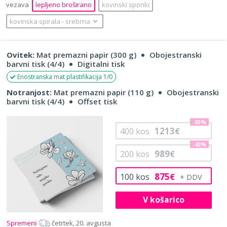
vezava
lepljeno broširano
kovinski sponki
kovinska spirala
‐
srebrna
Ovitek:
Mat premazni papir (300 g)
Obojestranski
barvni tisk (4/4)
Digitalni tisk
Enostranska mat plastifikacija 1/0
Notranjost:
Mat premazni papir (110 g)
Obojestranski
barvni tisk (4/4)
Offset tisk
-65%
1213
400
kos
€
-43%
989
200
kos
€
875
100
kos
€
V košarico
Spremeni
četrtek, 20. avgusta