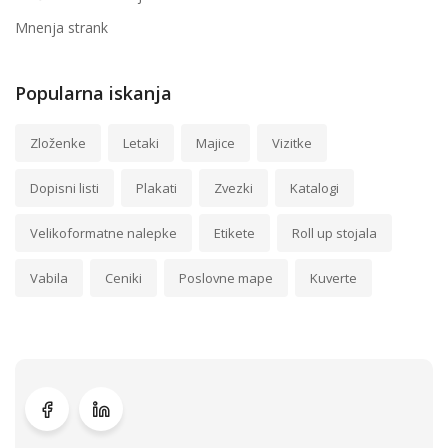
Mnenja strank
Popularna iskanja
Zloženke
Letaki
Majice
Vizitke
Dopisni listi
Plakati
Zvezki
Katalogi
Velikoformatne nalepke
Etikete
Roll up stojala
Vabila
Ceniki
Poslovne mape
Kuverte