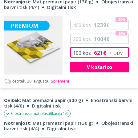
Notranjost:
Mat premazni papir (130 g)
Obojestranski
barvni tisk (4/4)
Digitalni tisk
-50%
1239
PREMIUM
400
kos
€
-19%
1004
200
kos
€
621
100
kos
€
V košarico
četrtek, 20. avgusta
Spremeni
Ovitek:
Mat premazni papir (300 g)
Enostranski barvni
tisk (4/0)
Digitalni tisk
Enostranska mat plastifikacija 1/0
Notranjost:
Mat premazni papir (130 g)
Obojestranski
barvni tisk (4/4)
Digitalni tisk