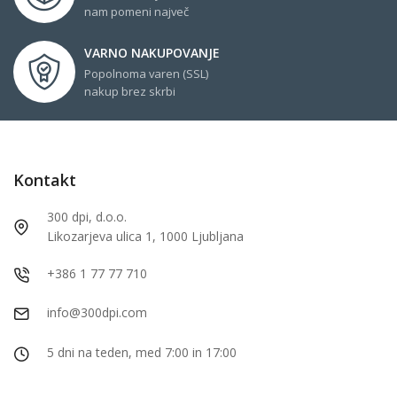
nam pomeni največ
VARNO NAKUPOVANJE
Popolnoma varen (SSL)
nakup brez skrbi
Kontakt
300 dpi, d.o.o.
Likozarjeva ulica 1, 1000 Ljubljana
+386 1 77 77 710
info@300dpi.com
5 dni na teden, med 7:00 in 17:00