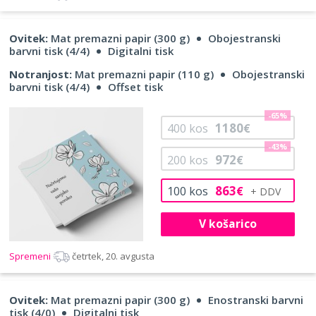
Ovitek:
Mat premazni papir (300 g)
Obojestranski
barvni tisk (4/4)
Digitalni tisk
Notranjost:
Mat premazni papir (110 g)
Obojestranski
barvni tisk (4/4)
Offset tisk
-65%
1180
400
kos
€
-43%
972
200
kos
€
863
100
kos
€
V košarico
Spremeni
četrtek, 20. avgusta
Ovitek:
Mat premazni papir (300 g)
Enostranski barvni
tisk (4/0)
Digitalni tisk