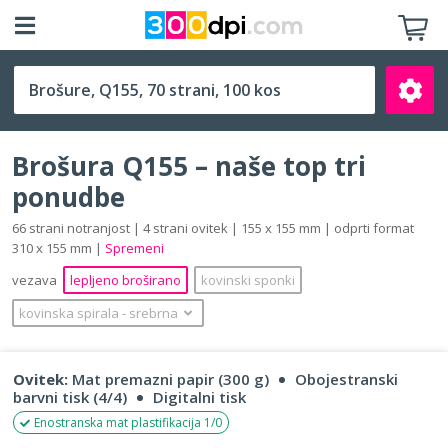
Q155 (155 x 155 mm)
Brošura Q155 – naše top tri
ponudbe
66 strani notranjost | 4 strani ovitek | 155 x 155 mm | odprti format
310 x 155 mm |
Spremeni
Išči
vezava
lepljeno broširano
kovinski sponki
kovinska spirala
‐
srebrna
Ovitek:
Mat premazni papir (300 g)
Obojestranski
barvni tisk (4/4)
Digitalni tisk
Enostranska mat plastifikacija 1/0