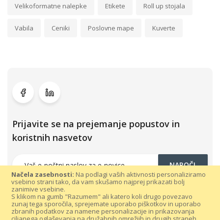
Velikoformatne nalepke
Etikete
Roll up stojala
Vabila
Ceniki
Poslovne mape
Kuverte
Prijavite se na prejemanje popustov in
koristnih nasvetov
NAROČI
Načela zasebnosti:
Na podlagi vaših aktivnosti personaliziramo
vsebino strani tako, da vam skušamo najprej prikazati bolj
zanimive vsebine.
S klikom na gumb "Razumem" ali katero koli drugo povezavo
zunaj tega sporočila, sprejemate uporabo piškotkov in uporabo
zbranih podatkov za namene personalizacije in prikazovanja
ciljanega oglaševanja na družabnih omrežjih in drugih straneh.