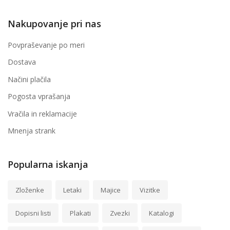
Nakupovanje pri nas
Povpraševanje po meri
Dostava
Načini plačila
Pogosta vprašanja
Vračila in reklamacije
Mnenja strank
Popularna iskanja
Zloženke
Letaki
Majice
Vizitke
Dopisni listi
Plakati
Zvezki
Katalogi