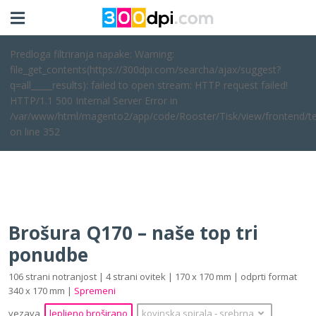
Predloga filtriranja napake: Warning:
file_get_contents(https://300dpi.com/searcha/ajax/suggest?
q=all_____results): failed to open stream: HTTP request failed!
HTTP/1.1 500 Internal Server Error in
/var/www/html/magento2/app/code/Rooster/Tisk/view/frontend/te
on line 352
Brošura Q170 – naše top tri
ponudbe
106 strani notranjost | 4 strani ovitek | 170 x 170 mm | odprti format
340 x 170 mm |
Spremeni
vezava
lepljeno broširano
kovinska spirala
‐
srebrna