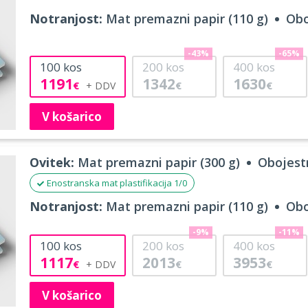
Notranjost:
Mat premazni papir (110 g)
Obo
-43%
-65%
100
kos
200
kos
400
kos
1191
1342
1630
€
€
€
V košarico
Ovitek:
Mat premazni papir (300 g)
Obojestr
Enostranska mat plastifikacija 1/0
Notranjost:
Mat premazni papir (110 g)
Obo
-9%
-11%
100
kos
200
kos
400
kos
1117
2013
3953
€
€
€
V košarico