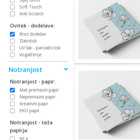
Soft Touch
Anti-Scratch
Ovitek - dodelave:
Brez dodelav
Zlatotisk
UV lak - parcialni tisk
Vogalčenje
Notranjost
Notranjost - papir:
Mat premazni papir
Nepremazni papir
Kreativni papir
EKO papir
Notranjost - teža
papirja:
90 g