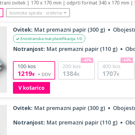
strani ovitek | 170 x 170 mm | odprti format 340 x 170 mm |
kovinska spirala
‐
srebrna
Ovitek:
Mat premazni papir (300 g)
Obojestr
Enostranska mat plastifikacija 1/0
Notranjost:
Mat premazni papir (110 g)
Obo
-43%
-64%
100
kos
200
kos
400
kos
1219
1384
1707
€
€
€
V košarico
Ovitek:
Mat premazni papir (300 g)
Obojestr
Notranjost:
Mat premazni papir (110 g)
Obo