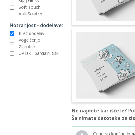
Sijaj Gloss
Soft Touch
Anti-Scratch
Notranjost - dodelave:
Brez dodelav
Vogalčenje
Zlatotisk
UV lak - parcialni tisk
Ne najdete kar iščete?
Pok
Še nimate datoteke za ti
Cene so končne in
n