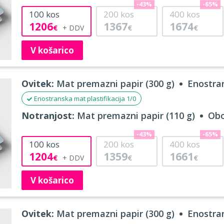
-43%
-65%
100
kos
200
kos
400
kos
1206
1367
1674
€
€
€
V košarico
Ovitek:
Mat premazni papir (300 g)
Enostran
Enostranska mat plastifikacija 1/0
Notranjost:
Mat premazni papir (110 g)
Obo
-43%
-65%
100
kos
200
kos
400
kos
1204
1359
1661
€
€
€
V košarico
Ovitek:
Mat premazni papir (300 g)
Enostran