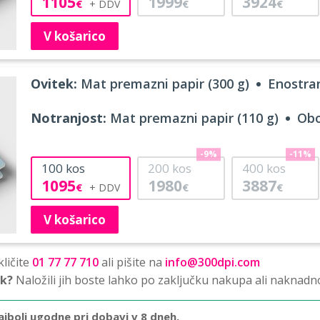
1105
1999
3924
€
€
€
V košarico
Ovitek:
Mat premazni papir (300 g)
Enostran
Notranjost:
Mat premazni papir (110 g)
Obo
-9%
-11%
100
kos
200
kos
400
kos
1095
1980
3887
€
€
€
V košarico
ličite
01 77 77 710
ali pišite na
info@300dpi.com
sk?
Naložili jih boste lahko po zaključku nakupa ali naknadn
ajbolj ugodne pri dobavi v 8 dneh.