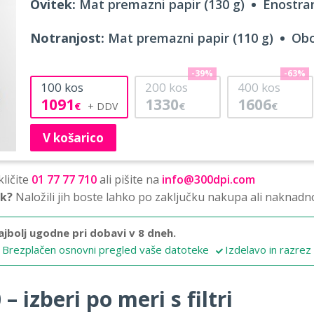
Ovitek:
Mat premazni papir (130 g)
Enostran
Notranjost:
Mat premazni papir (110 g)
Obo
-39%
-63%
100
kos
200
kos
400
kos
1091
1330
1606
€
€
€
V košarico
ličite
01 77 77 710
ali pišite na
info@300dpi.com
sk?
Naložili jih boste lahko po zaključku nakupa ali naknadn
ajbolj ugodne pri dobavi v 8 dneh.
Brezplačen osnovni pregled vaše datoteke
Izdelavo in razrez
 izberi po meri s filtri