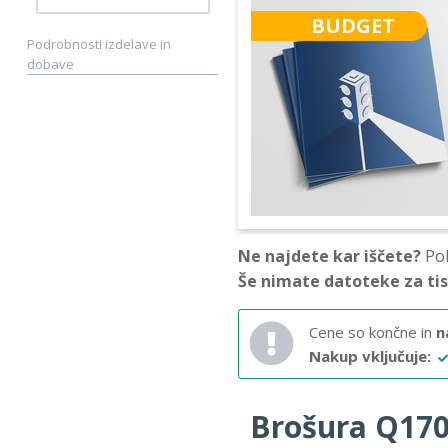
BUDGET
Podrobnosti izdelave in
dobave
Ne najdete kar iščete?
Pok
Še nimate datoteke za ti
Cene so končne in
n
Nakup vključuje:
Brošura Q170 –