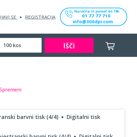
Naročila in pomoč do 19h
01 77 77 710
IJAVI SE
REGISTRACIJA
info@300dpi.com
Išči
Spremeni
anski barvni tisk (4/4)
Digitalni tisk
jestranski barvni tisk (4/4)
Digitalni tisk