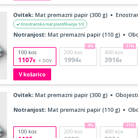
Ovitek:
Mat premazni papir (300 g)
Enostran
Enostranska mat plastifikacija 1/0
Notranjost:
Mat premazni papir (110 g)
Obo
-9%
-11%
100
kos
200
kos
400
kos
1107
1994
3916
€
€
€
V košarico
Ovitek:
Mat premazni papir (300 g)
Obojestr
Notranjost:
Mat premazni papir (110 g)
Obo
-9%
-11%
100
kos
200
kos
400
kos