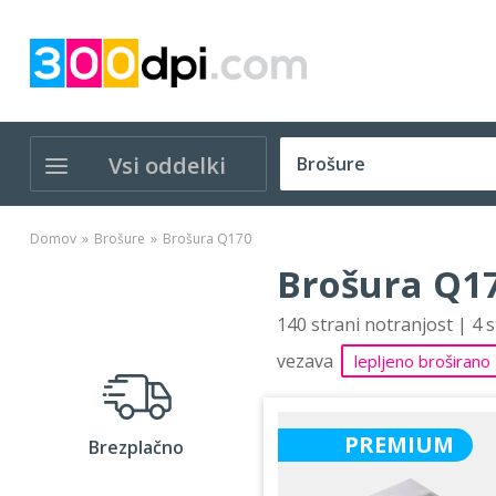
Vsi oddelki
Domov
Brošure
Brošura Q170
Brošura Q17
140 strani notranjost | 4 
vezava
lepljeno broširano
PREMIUM
Brezplačno