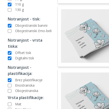
110 g
130 g
Notranjost - tisk:
Obojestranski barvni
Obojestranski črno-beli
Notranjost - vrsta
tiska:
Offset tisk
Digitalni tisk
Notranjost -
plastifikacija:
Brez plastifikacije
Enostranska
Obojestranska
Vrsta plastifikacije:
Mat