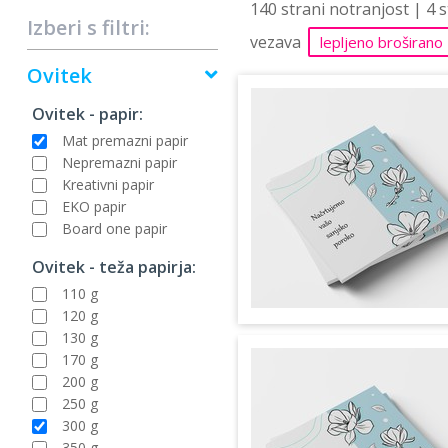
140 strani notranjost | 4 
Izberi s filtri:
vezava
lepljeno broširano
Ovitek
Ovitek - papir:
Mat premazni papir
Nepremazni papir
Kreativni papir
EKO papir
Board one papir
Ovitek - teža papirja:
110 g
120 g
130 g
170 g
200 g
250 g
300 g
350 g