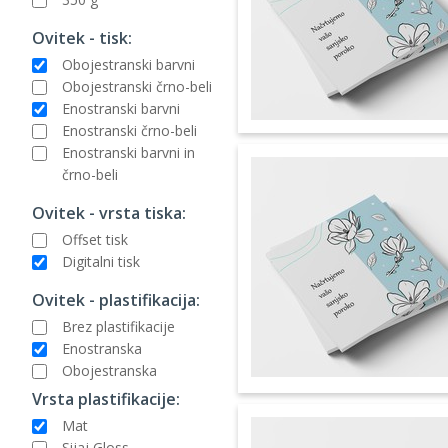
Ovitek - tisk:
Obojestranski barvni
Obojestranski črno-beli
Enostranski barvni
Enostranski črno-beli
Enostranski barvni in
črno-beli
Ovitek - vrsta tiska:
Offset tisk
Digitalni tisk
Ovitek - plastifikacija:
Brez plastifikacije
Enostranska
Obojestranska
Vrsta plastifikacije:
Mat
Sijaj Gloss