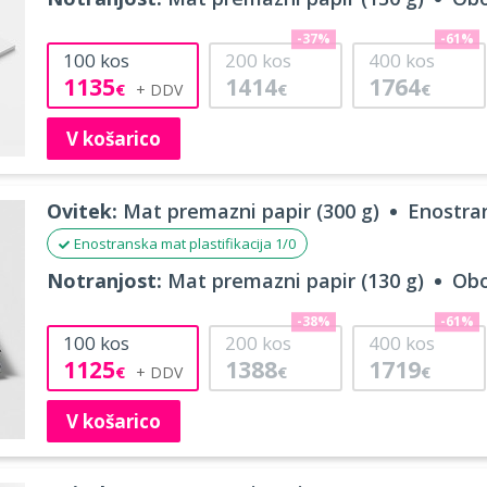
-37%
-61%
100
kos
200
kos
400
kos
1135
1414
1764
€
€
€
V košarico
Ovitek:
Mat premazni papir (300 g)
Enostran
Enostranska mat plastifikacija 1/0
Notranjost:
Mat premazni papir (130 g)
Obo
-38%
-61%
100
kos
200
kos
400
kos
1125
1388
1719
€
€
€
V košarico