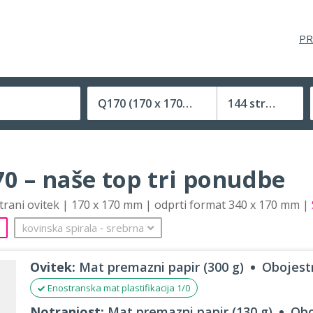
PR
Q170
(170 x 170 mm)
144 strani
Velikost (zaprte) tiskovine
0 – naše top tri ponudbe
strani ovitek | 170 x 170 mm | odprti format 340 x 170 mm |
kovinska spirala
‐
srebrna
Ovitek:
Mat premazni papir (300 g)
Obojestr
Enostranska mat plastifikacija 1/0
Notranjost:
Mat premazni papir (130 g)
Obo