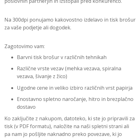
poslovnih partnerjih in izstopali pred konkurenco.
Na 300dpi ponujamo kakovostno izdelavo in tisk brošur
za vaše podjetje ali dogodek.
Zagotovimo vam:
Barvni tisk brošur v različnih tehnikah
Različne vrste vezav (mehka vezava, spiralna
vezava, šivanje z žico)
Ugodne cene in veliko izbiro različnih vrst papirja
Enostavno spletno naročanje, hitro in brezplačno
dostavo
Ko zaključite z nakupom, datoteko, ki ste jo pripravili za
tisk (v PDF formatu), naložite na naši spletni strani ali
pa nam jo pošljite naknadno preko povezave, ki jo