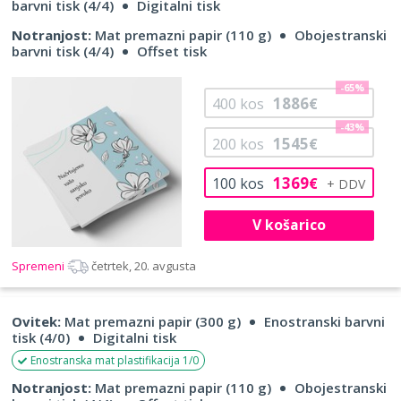
barvni tisk (4/4)
Digitalni tisk
Notranjost:
Mat premazni papir (110 g)
Obojestranski
barvni tisk (4/4)
Offset tisk
-65%
1886
400
kos
€
-43%
1545
200
kos
€
1369
100
kos
€
V košarico
Spremeni
četrtek, 20. avgusta
Ovitek:
Mat premazni papir (300 g)
Enostranski barvni
tisk (4/0)
Digitalni tisk
Enostranska mat plastifikacija 1/0
Notranjost:
Mat premazni papir (110 g)
Obojestranski