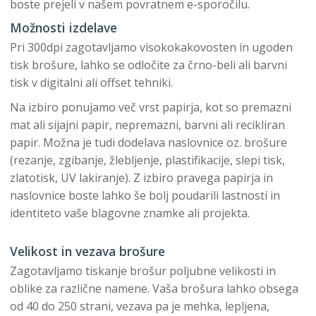
boste prejeli v našem povratnem e-sporočilu.
Možnosti izdelave
Pri 300dpi zagotavljamo visokokakovosten in ugoden
tisk brošure, lahko se odločite za črno-beli ali barvni
tisk v digitalni ali offset tehniki.
Na izbiro ponujamo več vrst papirja, kot so premazni
mat ali sijajni papir, nepremazni, barvni ali recikliran
papir. Možna je tudi dodelava naslovnice oz. brošure
(rezanje, zgibanje, žlebljenje, plastifikacije, slepi tisk,
zlatotisk, UV lakiranje). Z izbiro pravega papirja in
naslovnice boste lahko še bolj poudarili lastnosti in
identiteto vaše blagovne znamke ali projekta.
Velikost in vezava brošure
Zagotavljamo tiskanje brošur poljubne velikosti in
oblike za različne namene. Vaša brošura lahko obsega
od 40 do 250 strani, vezava pa je mehka, lepljena,