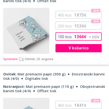
barvni tisk (4/4)
Offset tisk
-65%
1873
400
kos
€
-43%
1536
200
kos
€
1366
100
kos
€
V košarico
Spremeni
četrtek, 20. avgusta
Ovitek:
Mat premazni papir (300 g)
Enostranski barvni
tisk (4/0)
Digitalni tisk
Notranjost:
Mat premazni papir (110 g)
Obojestranski
barvni tisk (4/4)
Offset tisk
-65%
1841
400
kos
€