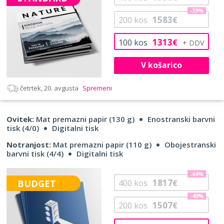
-39%
1583
200
kos
€
1313
100
kos
€
V košarico
četrtek, 20. avgusta
Spremeni
Ovitek:
Mat premazni papir (130 g)
Enostranski barvni
tisk (4/0)
Digitalni tisk
Notranjost:
Mat premazni papir (110 g)
Obojestranski
barvni tisk (4/4)
Digitalni tisk
-64%
1817
BUDGET
400
kos
€
-40%
1507
200
kos
€