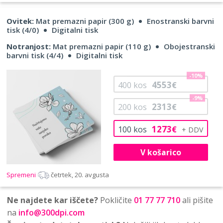
Ovitek:
Mat premazni papir (300 g)
Enostranski barvni
tisk (4/0)
Digitalni tisk
Notranjost:
Mat premazni papir (110 g)
Obojestranski
barvni tisk (4/4)
Digitalni tisk
-10%
4553
400
kos
€
-9%
2313
200
kos
€
1273
100
kos
€
V košarico
Spremeni
četrtek, 20. avgusta
Ne najdete kar iščete?
Pokličite
01 77 77 710
ali pišite
na
info@300dpi.com