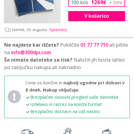
1269
100
kos
€
V košarico
četrtek, 20. avgusta
Spremeni
Ne najdete kar iščete?
Pokličite
01 77 77 710
ali pišite
na
info@300dpi.com
Še nimate datoteke za tisk?
Naložili jih boste lahko
po zaključku nakupa ali naknadno
Cene so končne in
najbolj ugodne pri dobavi v
8 dneh.
Nakup vključuje:
Brezplačen osnovni pregled vaše datoteke
Izdelavo in razrez na končni format
Brezplačno dostavo na vaš naslov