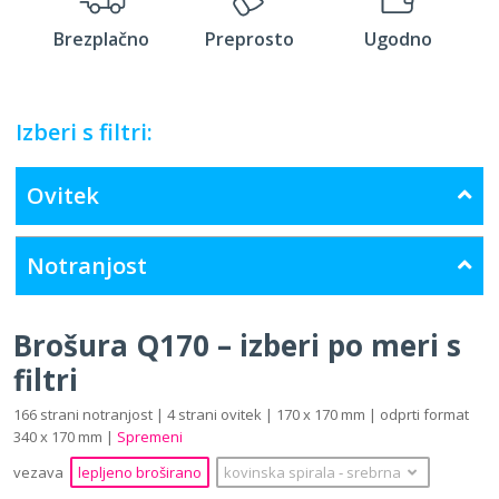
Brezplačno
Preprosto
Ugodno
Izberi s filtri:
Ovitek
Notranjost
Brošura Q170 – izberi po meri s
filtri
166 strani notranjost | 4 strani ovitek | 170 x 170 mm | odprti format
340 x 170 mm |
Spremeni
vezava
lepljeno broširano
kovinska spirala
‐
srebrna