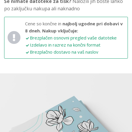
Še nimate datoteke za tisk?
Naložili jih boste lahko
po zaključku nakupa ali naknadno
Cene so končne in
najbolj ugodne pri dobavi v
8 dneh.
Nakup vključuje:
Brezplačen osnovni pregled vaše datoteke
Izdelavo in razrez na končni format
Brezplačno dostavo na vaš naslov