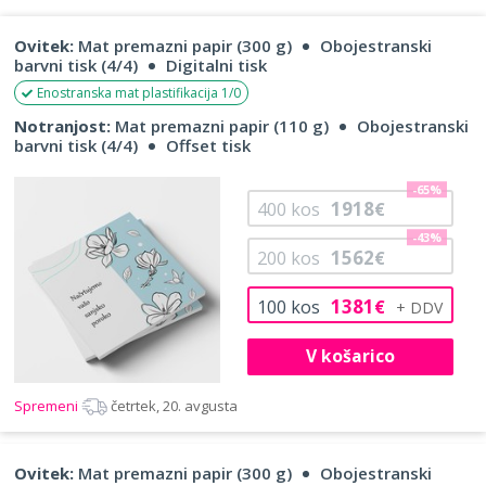
Ovitek:
Mat premazni papir (300 g)
Obojestranski
barvni tisk (4/4)
Digitalni tisk
Enostranska mat plastifikacija 1/0
Notranjost:
Mat premazni papir (110 g)
Obojestranski
barvni tisk (4/4)
Offset tisk
-65%
1918
400
kos
€
-43%
1562
200
kos
€
1381
100
kos
€
V košarico
Spremeni
četrtek, 20. avgusta
Ovitek:
Mat premazni papir (300 g)
Obojestranski