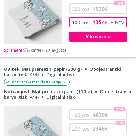
-43%
1520
200
kos
€
1354
100
kos
€
V košarico
Spremeni
četrtek, 20. avgusta
Ovitek:
Mat premazni papir (300 g)
Obojestranski
barvni tisk (4/4)
Digitalni tisk
Enostranska mat plastifikacija 1/0
Notranjost:
Mat premazni papir (110 g)
Obojestranski
barvni tisk (4/4)
Digitalni tisk
-10%
4620
400
kos
€
-9%
2346
200
kos
€