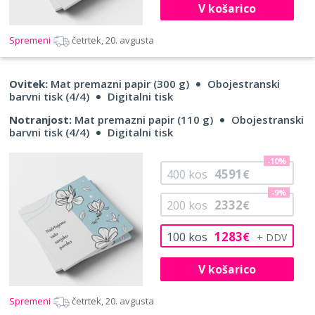
V košarico
Spremeni
četrtek, 20. avgusta
Ovitek:
Mat premazni papir (300 g)
Obojestranski
barvni tisk (4/4)
Digitalni tisk
Notranjost:
Mat premazni papir (110 g)
Obojestranski
barvni tisk (4/4)
Digitalni tisk
-10%
4591
400
kos
€
-9%
2332
200
kos
€
1283
100
kos
€
V košarico
Spremeni
četrtek, 20. avgusta