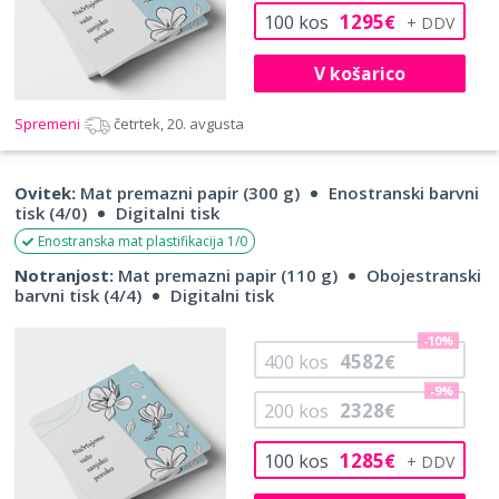
1295
100
kos
€
V košarico
Spremeni
četrtek, 20. avgusta
Ovitek:
Mat premazni papir (300 g)
Enostranski barvni
tisk (4/0)
Digitalni tisk
Enostranska mat plastifikacija 1/0
Notranjost:
Mat premazni papir (110 g)
Obojestranski
barvni tisk (4/4)
Digitalni tisk
-10%
4582
400
kos
€
-9%
2328
200
kos
€
1285
100
kos
€