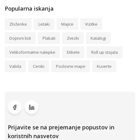
Popularna iskanja
Zloženke
Letaki
Majice
Vizitke
Dopisni listi
Plakati
Zvezki
Katalogi
Velikoformatne nalepke
Etikete
Roll up stojala
Vabila
Ceniki
Poslovne mape
Kuverte
Prijavite se na prejemanje popustov in
koristnih nasvetov