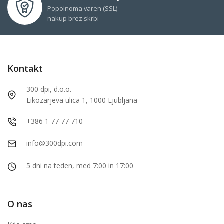
Popolnoma varen (SSL)
nakup brez skrbi
Kontakt
300 dpi, d.o.o.
Likozarjeva ulica 1, 1000 Ljubljana
+386 1 77 77 710
info@300dpi.com
5 dni na teden, med 7:00 in 17:00
O nas