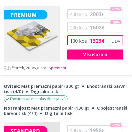
-62%
2003
PREMIUM
400
kos
€
-39%
1608
200
kos
€
1323
100
kos
€
V košarico
četrtek, 20. avgusta
Spremeni
Ovitek:
Mat premazni papir (300 g)
Enostranski barvni
tisk (4/0)
Digitalni tisk
Enostranska mat plastifikacija 1/0
Notranjost:
Mat premazni papir (130 g)
Obojestranski
barvni tisk (4/4)
Digitalni tisk
-62%
1958
STANDARD
400
kos
€