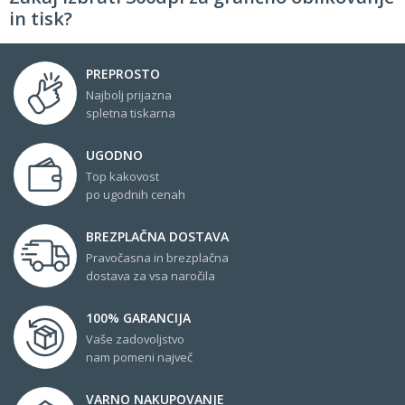
in tisk?
PREPROSTO
Najbolj prijazna
spletna tiskarna
UGODNO
Top kakovost
po ugodnih cenah
BREZPLAČNA DOSTAVA
Pravočasna in brezplačna
dostava za vsa naročila
100% GARANCIJA
Vaše zadovoljstvo
nam pomeni največ
VARNO NAKUPOVANJE