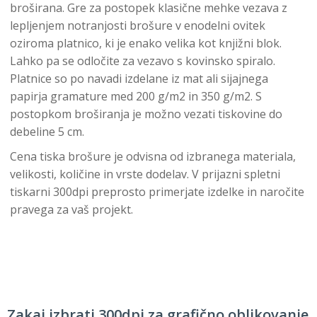
broširana. Gre za postopek klasične mehke vezava z
lepljenjem notranjosti brošure v enodelni ovitek
oziroma platnico, ki je enako velika kot knjižni blok.
Lahko pa se odločite za vezavo s kovinsko spiralo.
Platnice so po navadi izdelane iz mat ali sijajnega
papirja gramature med 200 g/m2 in 350 g/m2. S
postopkom broširanja je možno vezati tiskovine do
debeline 5 cm.
Cena tiska brošure je odvisna od izbranega materiala,
velikosti, količine in vrste dodelav. V prijazni spletni
tiskarni 300dpi preprosto primerjate izdelke in naročite
pravega za vaš projekt.
Zakaj izbrati 300dpi za grafično oblikovanje