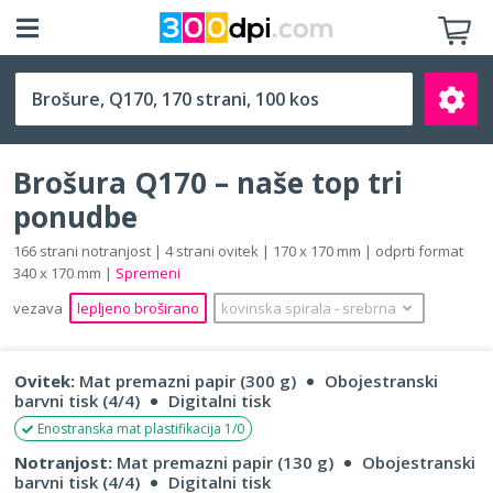
Q170 (170 x 170 mm)
Brošura Q170 – naše top tri
ponudbe
166 strani notranjost | 4 strani ovitek | 170 x 170 mm | odprti format
340 x 170 mm |
Spremeni
Išči
vezava
lepljeno broširano
kovinska spirala
‐
srebrna
Ovitek:
Mat premazni papir (300 g)
Obojestranski
barvni tisk (4/4)
Digitalni tisk
Enostranska mat plastifikacija 1/0
Notranjost:
Mat premazni papir (130 g)
Obojestranski
barvni tisk (4/4)
Digitalni tisk