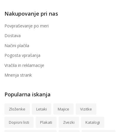
Nakupovanje pri nas
Povpraševanje po meri
Dostava
Načini plačila
Pogosta vprašanja
Vračila in reklamacije
Mnenja strank
Popularna iskanja
Zloženke
Letaki
Majice
Vizitke
Dopisni listi
Plakati
Zvezki
Katalogi