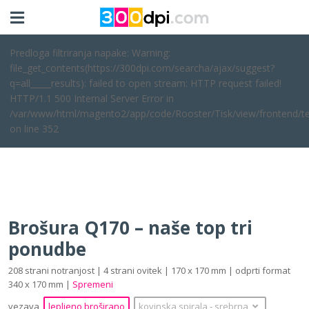
Predloga filtriranja napake: Warning:
file_get_contents(https://300dpi.com/searcha/ajax/suggest?
q=all_____results): failed to open stream: HTTP request failed!
HTTP/1.1 500 Internal Server Error in
/var/www/html/magento2/app/code/Rooster/Tisk/view/frontend/te
on line 352
Brošura Q170 – naše top tri
ponudbe
208 strani notranjost | 4 strani ovitek | 170 x 170 mm | odprti format
340 x 170 mm |
Spremeni
vezava
lepljeno broširano
kovinska spirala
‐
srebrna