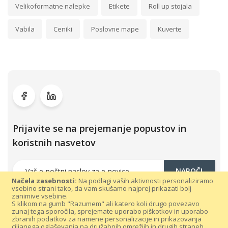
Velikoformatne nalepke
Etikete
Roll up stojala
Vabila
Ceniki
Poslovne mape
Kuverte
Prijavite se na prejemanje popustov in
koristnih nasvetov
NAROČI
Načela zasebnosti:
Na podlagi vaših aktivnosti personaliziramo
vsebino strani tako, da vam skušamo najprej prikazati bolj
zanimive vsebine.
S klikom na gumb "Razumem" ali katero koli drugo povezavo
zunaj tega sporočila, sprejemate uporabo piškotkov in uporabo
zbranih podatkov za namene personalizacije in prikazovanja
ciljanega oglaševanja na družabnih omrežjih in drugih straneh.