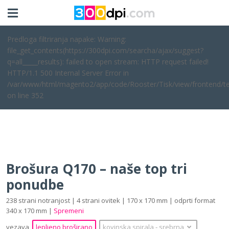
Predloga filtriranja napake: Warning:
file_get_contents(https://300dpi.com/searcha/ajax/suggest?
q=all_____results): failed to open stream: HTTP request failed!
HTTP/1.1 500 Internal Server Error in
/var/www/html/magento2/app/code/Rooster/Tisk/view/frontend/te
on line 352
Brošura Q170 – naše top tri
ponudbe
238 strani notranjost | 4 strani ovitek | 170 x 170 mm | odprti format
340 x 170 mm |
Spremeni
vezava
lepljeno broširano
kovinska spirala
‐
srebrna