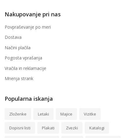
Nakupovanje pri nas
Povpraševanje po meri
Dostava
Načini plačila
Pogosta vprašanja
Vračila in reklamacije
Mnenja strank
Popularna iskanja
Zloženke
Letaki
Majice
Vizitke
Dopisni listi
Plakati
Zvezki
Katalogi