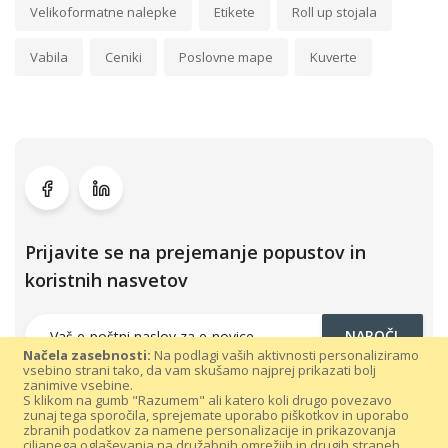
Velikoformatne nalepke
Etikete
Roll up stojala
Vabila
Ceniki
Poslovne mape
Kuverte
Prijavite se na prejemanje popustov in
koristnih nasvetov
NAROČI
Načela zasebnosti:
Na podlagi vaših aktivnosti personaliziramo
vsebino strani tako, da vam skušamo najprej prikazati bolj
zanimive vsebine.
S klikom na gumb "Razumem" ali katero koli drugo povezavo
zunaj tega sporočila, sprejemate uporabo piškotkov in uporabo
zbranih podatkov za namene personalizacije in prikazovanja
ciljanega oglaševanja na družabnih omrežjih in drugih straneh.