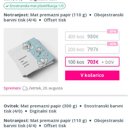
Enostranska mat plastifikacija 1/0
Notranjost:
Mat premazni papir (110 g)
Obojestranski
barvni tisk (4/4)
Offset tisk
-65%
980
400
kos
€
-43%
797
200
kos
€
703
100
kos
€
V košarico
Spremeni
četrtek, 20. avgusta
Ovitek:
Mat premazni papir (300 g)
Enostranski barvni
tisk (4/0)
Digitalni tisk
Notranjost:
Mat premazni papir (110 g)
Obojestranski
barvni tisk (4/4)
Offset tisk