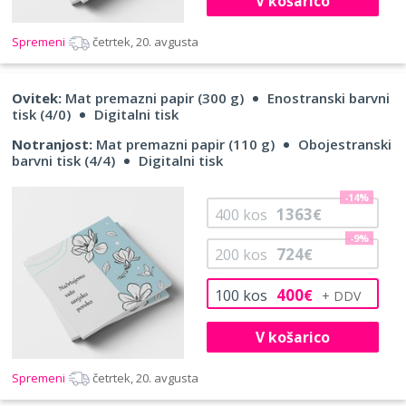
V košarico
Spremeni
četrtek, 20. avgusta
Ovitek:
Mat premazni papir (300 g)
Enostranski barvni
tisk (4/0)
Digitalni tisk
Notranjost:
Mat premazni papir (110 g)
Obojestranski
barvni tisk (4/4)
Digitalni tisk
-14%
1363
400
kos
€
-9%
724
200
kos
€
400
100
kos
€
V košarico
Spremeni
četrtek, 20. avgusta