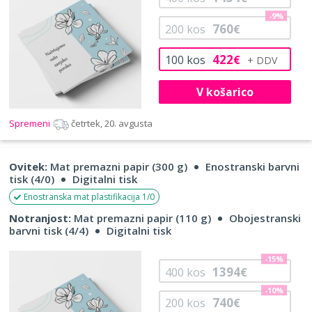
-9%
760
200
kos
€
422
100
kos
€
V košarico
Spremeni
četrtek, 20. avgusta
Ovitek:
Mat premazni papir (300 g)
Enostranski barvni
tisk (4/0)
Digitalni tisk
Enostranska mat plastifikacija 1/0
Notranjost:
Mat premazni papir (110 g)
Obojestranski
barvni tisk (4/4)
Digitalni tisk
-15%
1394
400
kos
€
-10%
740
200
kos
€