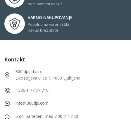
nam pomeni največ
VARNO NAKUPOVANJE
Popolnoma varen (SSL)
nakup brez skrbi
Kontakt
300 dpi, d.o.o.
Likozarjeva ulica 1, 1000 Ljubljana
+386 1 77 77 710
info@300dpi.com
5 dni na teden, med 7:00 in 17:00