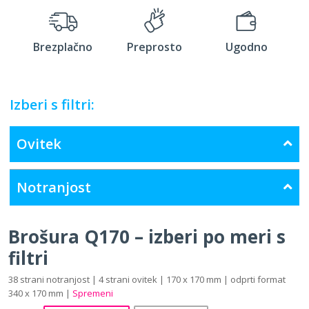
Brezplačno
Preprosto
Ugodno
Izberi s filtri:
Ovitek
Notranjost
Brošura Q170 – izberi po meri s
filtri
38 strani notranjost | 4 strani ovitek | 170 x 170 mm | odprti format
340 x 170 mm |
Spremeni