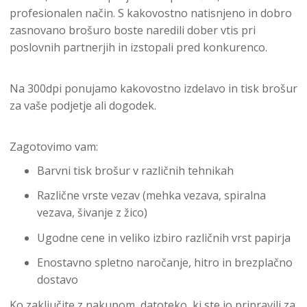
profesionalen način. S kakovostno natisnjeno in dobro
zasnovano brošuro boste naredili dober vtis pri
poslovnih partnerjih in izstopali pred konkurenco.
Na 300dpi ponujamo kakovostno izdelavo in tisk brošur
za vaše podjetje ali dogodek.
Zagotovimo vam:
Barvni tisk brošur v različnih tehnikah
Različne vrste vezav (mehka vezava, spiralna
vezava, šivanje z žico)
Ugodne cene in veliko izbiro različnih vrst papirja
Enostavno spletno naročanje, hitro in brezplačno
dostavo
Ko zaključite z nakupom, datoteko, ki ste jo pripravili za