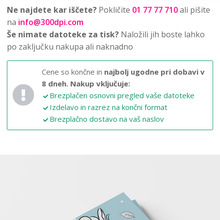
Ne najdete kar iščete?
Pokličite
01 77 77 710
ali pišite
na
info@300dpi.com
Še nimate datoteke za tisk?
Naložili jih boste lahko
po zaključku nakupa ali naknadno
Cene so končne in
najbolj ugodne pri dobavi v
8 dneh.
Nakup vključuje:
Brezplačen osnovni pregled vaše datoteke
Izdelavo in razrez na končni format
Brezplačno dostavo na vaš naslov