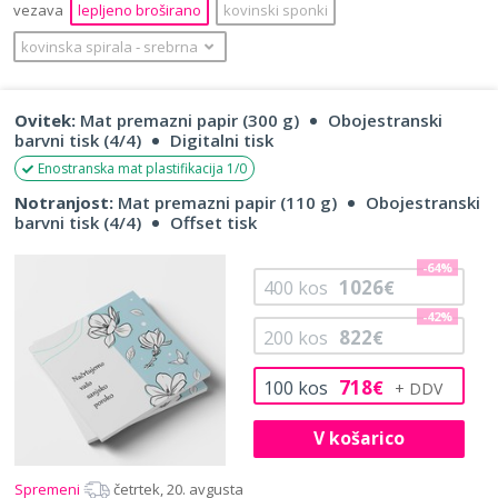
vezava
lepljeno broširano
kovinski sponki
kovinska spirala
‐
srebrna
Ovitek:
Mat premazni papir (300 g)
Obojestranski
barvni tisk (4/4)
Digitalni tisk
Enostranska mat plastifikacija 1/0
Notranjost:
Mat premazni papir (110 g)
Obojestranski
barvni tisk (4/4)
Offset tisk
-64%
1026
400
kos
€
-42%
822
200
kos
€
718
100
kos
€
V košarico
Spremeni
četrtek, 20. avgusta