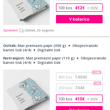
412
100
kos
€
V košarico
Spremeni
četrtek, 20. avgusta
Ovitek:
Mat premazni papir (300 g)
Obojestranski
barvni tisk (4/4)
Digitalni tisk
Notranjost:
Mat premazni papir (110 g)
Obojestranski
barvni tisk (4/4)
Digitalni tisk
-14%
1404
400
kos
€
-9%
744
200
kos
€
410
100
kos
€