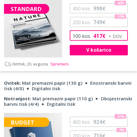
-40%
998
STANDARD
400
kos
€
-10%
749
200
kos
€
417
100
kos
€
V košarico
četrtek, 20. avgusta
Spremeni
Ovitek:
Mat premazni papir (130 g)
Enostranski barvni
tisk (4/0)
Digitalni tisk
Notranjost:
Mat premazni papir (110 g)
Obojestranski
barvni tisk (4/4)
Digitalni tisk
-41%
924
BUDGET
400
kos
€
-9%
716
200
kos
€