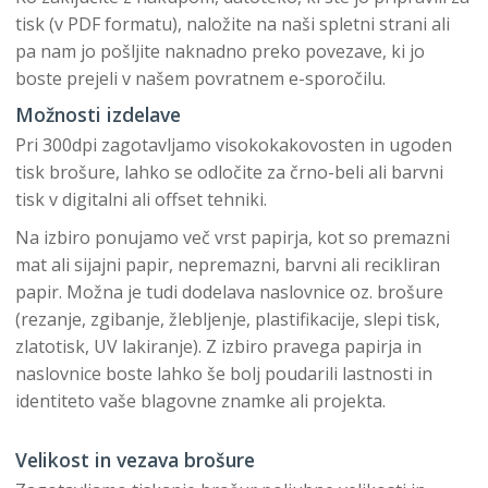
tisk (v PDF formatu), naložite na naši spletni strani ali
pa nam jo pošljite naknadno preko povezave, ki jo
boste prejeli v našem povratnem e-sporočilu.
Možnosti izdelave
Pri 300dpi zagotavljamo visokokakovosten in ugoden
tisk brošure, lahko se odločite za črno-beli ali barvni
tisk v digitalni ali offset tehniki.
Na izbiro ponujamo več vrst papirja, kot so premazni
mat ali sijajni papir, nepremazni, barvni ali recikliran
papir. Možna je tudi dodelava naslovnice oz. brošure
(rezanje, zgibanje, žlebljenje, plastifikacije, slepi tisk,
zlatotisk, UV lakiranje). Z izbiro pravega papirja in
naslovnice boste lahko še bolj poudarili lastnosti in
identiteto vaše blagovne znamke ali projekta.
Velikost in vezava brošure