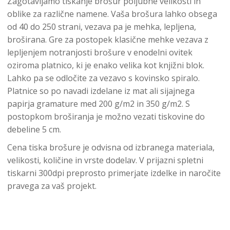
Zagotavljamo tiskanje brošur poljubne velikosti in
oblike za različne namene. Vaša brošura lahko obsega
od 40 do 250 strani, vezava pa je mehka, lepljena,
broširana. Gre za postopek klasične mehke vezava z
lepljenjem notranjosti brošure v enodelni ovitek
oziroma platnico, ki je enako velika kot knjižni blok.
Lahko pa se odločite za vezavo s kovinsko spiralo.
Platnice so po navadi izdelane iz mat ali sijajnega
papirja gramature med 200 g/m2 in 350 g/m2. S
postopkom broširanja je možno vezati tiskovine do
debeline 5 cm.
Cena tiska brošure je odvisna od izbranega materiala,
velikosti, količine in vrste dodelav. V prijazni spletni
tiskarni 300dpi preprosto primerjate izdelke in naročite
pravega za vaš projekt.