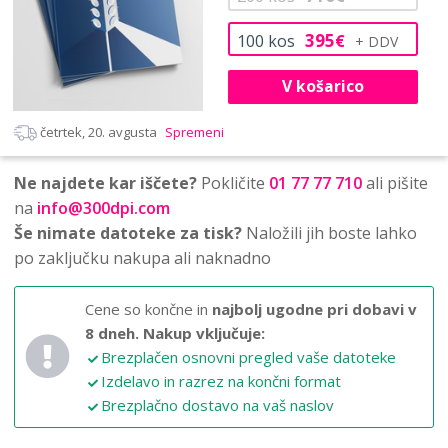
395
100
kos
€
V košarico
četrtek, 20. avgusta
Spremeni
Ne najdete kar iščete?
Pokličite
01 77 77 710
ali pišite
na
info@300dpi.com
Še nimate datoteke za tisk?
Naložili jih boste lahko
po zaključku nakupa ali naknadno
Cene so končne in
najbolj ugodne pri dobavi v
8 dneh.
Nakup vključuje:
Brezplačen osnovni pregled vaše datoteke
Izdelavo in razrez na končni format
Brezplačno dostavo na vaš naslov