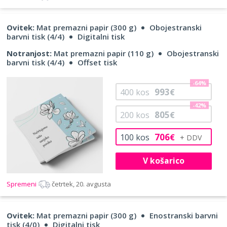
Ovitek:
Mat premazni papir (300 g)
Obojestranski
barvni tisk (4/4)
Digitalni tisk
Notranjost:
Mat premazni papir (110 g)
Obojestranski
barvni tisk (4/4)
Offset tisk
-64%
993
400
kos
€
-42%
805
200
kos
€
706
100
kos
€
V košarico
Spremeni
četrtek, 20. avgusta
Ovitek:
Mat premazni papir (300 g)
Enostranski barvni
tisk (4/0)
Digitalni tisk