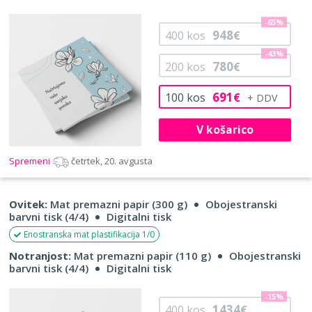
-65%
948
400
kos
€
-43%
780
200
kos
€
691
100
kos
€
V košarico
Spremeni
četrtek, 20. avgusta
Ovitek:
Mat premazni papir (300 g)
Obojestranski
barvni tisk (4/4)
Digitalni tisk
Enostranska mat plastifikacija 1/0
Notranjost:
Mat premazni papir (110 g)
Obojestranski
barvni tisk (4/4)
Digitalni tisk
-15%
1434
400
kos
€