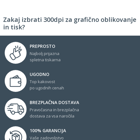
Zakaj izbrati 300dpi za grafično oblikovanje
in tisk?
PREPROSTO
Najbolj prijazna
spletna tiskarna
UGODNO
Top kakovost
po ugodnih cenah
BREZPLAČNA DOSTAVA
Pravočasna in brezplačna
dostava za vsa naročila
100% GARANCIJA
Vaše zadovoljstvo