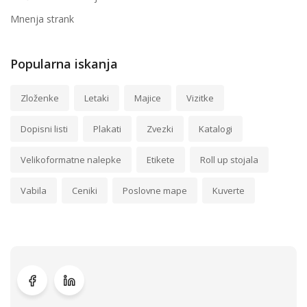
Mnenja strank
Popularna iskanja
Zloženke
Letaki
Majice
Vizitke
Dopisni listi
Plakati
Zvezki
Katalogi
Velikoformatne nalepke
Etikete
Roll up stojala
Vabila
Ceniki
Poslovne mape
Kuverte