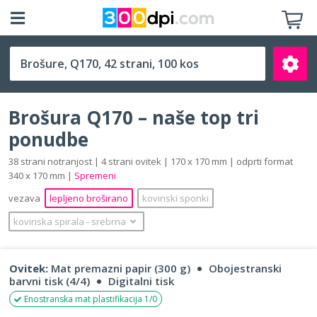
Q170 (170 x 170 mm)
Brošura Q170 – naše top tri
ponudbe
38 strani notranjost | 4 strani ovitek | 170 x 170 mm | odprti format
340 x 170 mm |
Spremeni
Išči
vezava
lepljeno broširano
kovinski sponki
kovinska spirala
‐
srebrna
Ovitek:
Mat premazni papir (300 g)
Obojestranski
barvni tisk (4/4)
Digitalni tisk
Enostranska mat plastifikacija 1/0