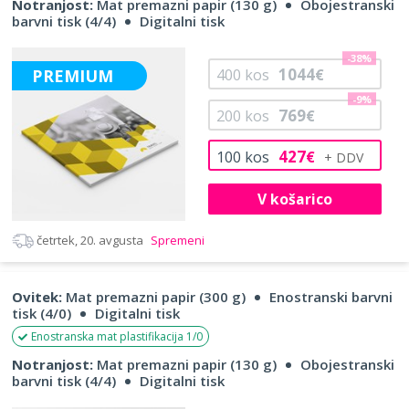
Notranjost:
Mat premazni papir (130 g)
Obojestranski
barvni tisk (4/4)
Digitalni tisk
-38%
1044
PREMIUM
400
kos
€
-9%
769
200
kos
€
427
100
kos
€
V košarico
četrtek, 20. avgusta
Spremeni
Ovitek:
Mat premazni papir (300 g)
Enostranski barvni
tisk (4/0)
Digitalni tisk
Enostranska mat plastifikacija 1/0
Notranjost:
Mat premazni papir (130 g)
Obojestranski
barvni tisk (4/4)
Digitalni tisk