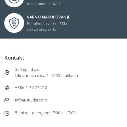
nam pomeni največ
VARNO NAKUPOVANJE
Popolnoma varen (SSL)
nakup brez skrbi
Kontakt
300 dpi, d.o.o.
Likozarjeva ulica 1, 1000 Ljubljana
+386 1 77 77 710
info@300dpi.com
5 dni na teden, med 7:00 in 17:00