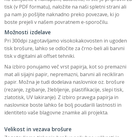
tisk (v PDF formatu), naložite na naši spletni strani ali
pa nam jo pošljite naknadno preko povezave, ki jo
boste prejeli v našem povratnem e-sporočilu.
Možnosti izdelave
Pri 300dpi zagotavljamo visokokakovosten in ugoden
tisk brošure, lahko se odločite za črno-beli ali barvni
tisk v digitalni ali offset tehniki.
Na izbiro ponujamo več vrst papirja, kot so premazni
mat ali sijajni papir, nepremazni, barvni ali recikliran
papir. Možna je tudi dodelava naslovnice oz. brošure
(rezanje, zgibanje, žlebljenje, plastifikacije, slepi tisk,
zlatotisk, UV lakiranje). Z izbiro pravega papirja in
naslovnice boste lahko še bolj poudarili lastnosti in
identiteto vaše blagovne znamke ali projekta.
Velikost in vezava brošure