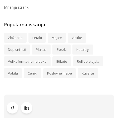
Mnenja strank
Popularna iskanja
Zloženke
Letaki
Majice
Vizitke
Dopisni listi
Plakati
Zvezki
Katalogi
Velikoformatne nalepke
Etikete
Roll up stojala
Vabila
Ceniki
Poslovne mape
Kuverte