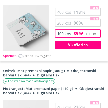
-65%
1181
400
kos
€
-43%
969
200
kos
€
859
100
kos
€
V košarico
Spremeni
sredo, 19. avgusta
Ovitek:
Mat premazni papir (300 g)
Obojestranski
barvni tisk (4/4)
Digitalni tisk
Enostranska mat plastifikacija 1/0
Notranjost:
Mat premazni papir (110 g)
Obojestranski
barvni tisk (4/4)
Digitalni tisk
-15%
2261
400
kos
€