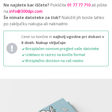
Ne najdete kar iščete?
Pokličite
01 77 77 710
ali pišite
na
info@300dpi.com
Še nimate datoteke za tisk?
Naložili jih boste lahko
po zaključku nakupa ali naknadno
Cene so končne in
najbolj ugodne pri dobavi v
8 dneh.
Nakup vključuje:
Brezplačen osnovni pregled vaše datoteke
Izdelavo in razrez na končni format
Brezplačno dostavo na vaš naslov