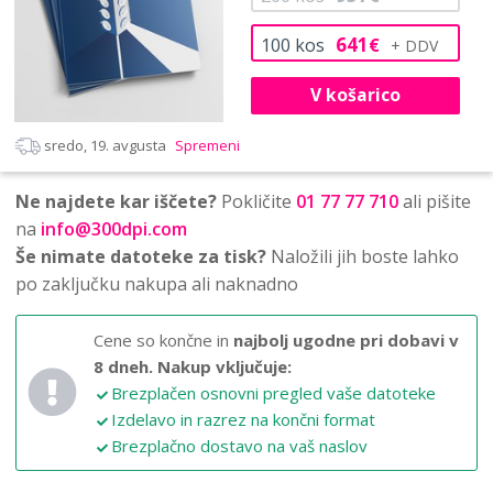
641
100
kos
€
V košarico
sredo, 19. avgusta
Spremeni
Ne najdete kar iščete?
Pokličite
01 77 77 710
ali pišite
na
info@300dpi.com
Še nimate datoteke za tisk?
Naložili jih boste lahko
po zaključku nakupa ali naknadno
Cene so končne in
najbolj ugodne pri dobavi v
8 dneh.
Nakup vključuje:
Brezplačen osnovni pregled vaše datoteke
Izdelavo in razrez na končni format
Brezplačno dostavo na vaš naslov