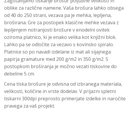
Zagotavljamo tiskanje brošur poljubne velikosti in
oblike za različne namene. Vaša brošura lahko obsega
od 40 do 250 strani, vezava pa je mehka, lepljena,
broširana. Gre za postopek klasične mehke vezava z
lepljenjem notranjosti brošure v enodelni ovitek
oziroma platnico, ki je enako velika kot knjižni blok.
Lahko pa se odločite za vezavo s kovinsko spiralo.
Platnice so po navadi izdelane iz mat ali sijajnega
papirja gramature med 200 g/m2 in 350 g/m2. S
postopkom broširanja je možno vezati tiskovine do
debeline 5 cm.
Cena tiska brošure je odvisna od izbranega materiala,
velikosti, količine in vrste dodelav. V prijazni spletni
tiskarni 300dpi preprosto primerjate izdelke in naročite
pravega za vaš projekt.