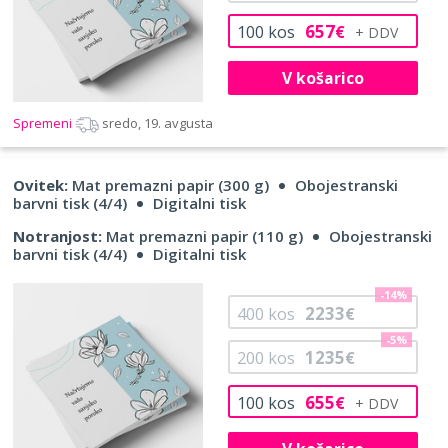
657
100
kos
€
V košarico
Spremeni
sredo, 19. avgusta
Ovitek:
Mat premazni papir (300 g)
Obojestranski
barvni tisk (4/4)
Digitalni tisk
Notranjost:
Mat premazni papir (110 g)
Obojestranski
barvni tisk (4/4)
Digitalni tisk
-14%
2233
400
kos
€
-5%
1235
200
kos
€
655
100
kos
€