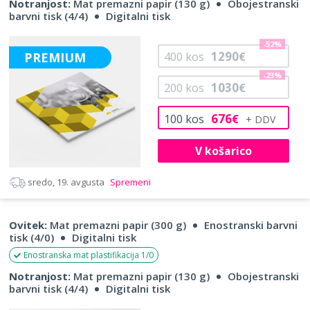
Notranjost:
Mat premazni papir (130 g)
Obojestranski
barvni tisk (4/4)
Digitalni tisk
-52%
1290
PREMIUM
400
kos
€
-23%
1030
200
kos
€
676
100
kos
€
V košarico
sredo, 19. avgusta
Spremeni
Ovitek:
Mat premazni papir (300 g)
Enostranski barvni
tisk (4/0)
Digitalni tisk
Enostranska mat plastifikacija 1/0
Notranjost:
Mat premazni papir (130 g)
Obojestranski
barvni tisk (4/4)
Digitalni tisk