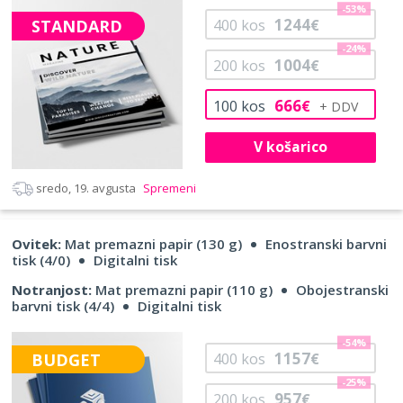
-53%
1244
STANDARD
400
kos
€
-24%
1004
200
kos
€
666
100
kos
€
V košarico
sredo, 19. avgusta
Spremeni
Ovitek:
Mat premazni papir (130 g)
Enostranski barvni
tisk (4/0)
Digitalni tisk
Notranjost:
Mat premazni papir (110 g)
Obojestranski
barvni tisk (4/4)
Digitalni tisk
-54%
1157
BUDGET
400
kos
€
-25%
957
200
kos
€