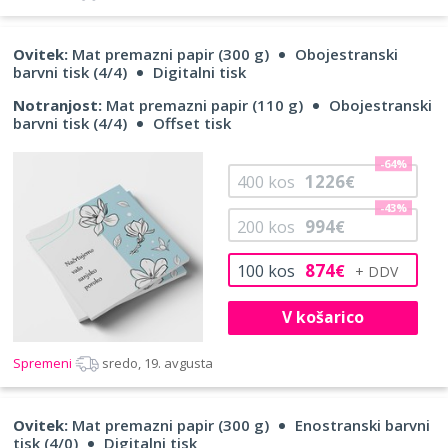
Ovitek:
Mat premazni papir (300 g)
Obojestranski
barvni tisk (4/4)
Digitalni tisk
Notranjost:
Mat premazni papir (110 g)
Obojestranski
barvni tisk (4/4)
Offset tisk
-64%
1226
400
kos
€
-43%
994
200
kos
€
874
100
kos
€
V košarico
Spremeni
sredo, 19. avgusta
Ovitek:
Mat premazni papir (300 g)
Enostranski barvni
tisk (4/0)
Digitalni tisk