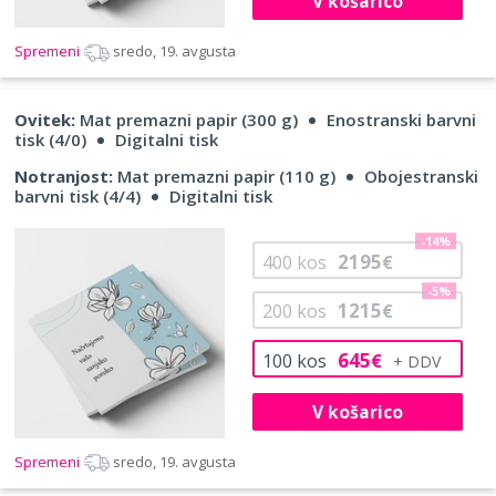
V košarico
Spremeni
sredo, 19. avgusta
Ovitek:
Mat premazni papir (300 g)
Enostranski barvni
tisk (4/0)
Digitalni tisk
Notranjost:
Mat premazni papir (110 g)
Obojestranski
barvni tisk (4/4)
Digitalni tisk
-14%
2195
400
kos
€
-5%
1215
200
kos
€
645
100
kos
€
V košarico
Spremeni
sredo, 19. avgusta