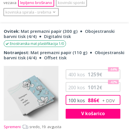
vezava
lepljeno broširano
kovinski sponki
kovinska spirala
‐
srebrna
Ovitek:
Mat premazni papir (300 g)
Obojestranski
barvni tisk (4/4)
Digitalni tisk
Enostranska mat plastifikacija 1/0
Notranjost:
Mat premazni papir (110 g)
Obojestranski
barvni tisk (4/4)
Offset tisk
-64%
1259
400
kos
€
-42%
1012
200
kos
€
886
100
kos
€
V košarico
Spremeni
sredo, 19. avgusta