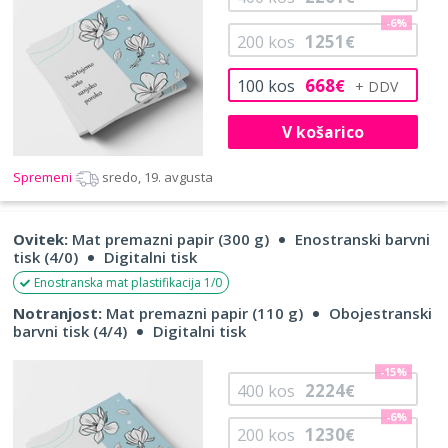
-6%
1251
200
kos
€
668
100
kos
€
V košarico
Spremeni
sredo, 19. avgusta
Ovitek:
Mat premazni papir (300 g)
Enostranski barvni
tisk (4/0)
Digitalni tisk
Enostranska mat plastifikacija 1/0
Notranjost:
Mat premazni papir (110 g)
Obojestranski
barvni tisk (4/4)
Digitalni tisk
-15%
2224
400
kos
€
-6%
1230
200
kos
€