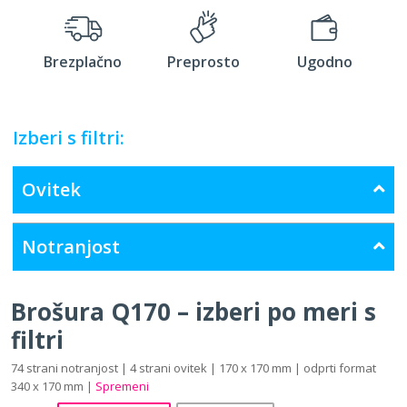
Brezplačno
Preprosto
Ugodno
Izberi s filtri:
Ovitek
Notranjost
Brošura Q170 – izberi po meri s
filtri
74 strani notranjost | 4 strani ovitek | 170 x 170 mm | odprti format
340 x 170 mm |
Spremeni