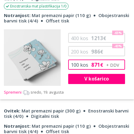
Enostranska mat plastifikacija 1/0
Notranjost:
Mat premazni papir (110 g)
Obojestranski
barvni tisk (4/4)
Offset tisk
-65%
1213
400
kos
€
-43%
986
200
kos
€
871
100
kos
€
V košarico
Spremeni
sredo, 19. avgusta
Ovitek:
Mat premazni papir (300 g)
Enostranski barvni
tisk (4/0)
Digitalni tisk
Notranjost:
Mat premazni papir (110 g)
Obojestranski
barvni tisk (4/4)
Offset tisk