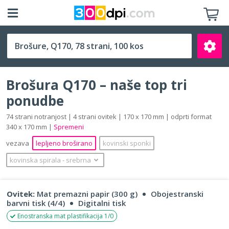
Q170 (170 x 170 mm)
Brošura Q170 – naše top tri
ponudbe
74 strani notranjost | 4 strani ovitek | 170 x 170 mm | odprti format
340 x 170 mm |
Spremeni
Išči
vezava
lepljeno broširano
kovinski sponki
kovinska spirala
‐
srebrna
Ovitek:
Mat premazni papir (300 g)
Obojestranski
barvni tisk (4/4)
Digitalni tisk
Enostranska mat plastifikacija 1/0