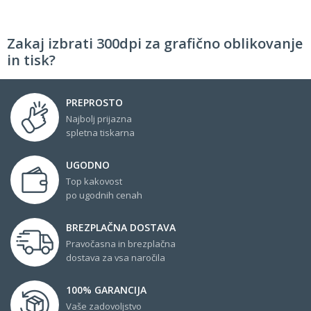
Zakaj izbrati 300dpi za grafično oblikovanje
in tisk?
PREPROSTO
Najbolj prijazna
spletna tiskarna
UGODNO
Top kakovost
po ugodnih cenah
BREZPLAČNA DOSTAVA
Pravočasna in brezplačna
dostava za vsa naročila
100% GARANCIJA
Vaše zadovoljstvo