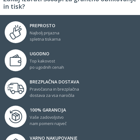
in tisk?
PREPROSTO
Najbolj prijazna
spletna tiskarna
UGODNO
Top kakovost
po ugodnih cenah
BREZPLAČNA DOSTAVA
Pravočasna in brezplačna
dostava za vsa naročila
100% GARANCIJA
Vaše zadovoljstvo
nam pomeni največ
VARNO NAKUPOVANJE