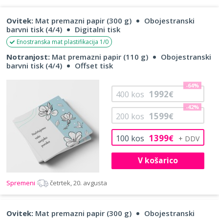
Ovitek:
Mat premazni papir (300 g)
Obojestranski
barvni tisk (4/4)
Digitalni tisk
Enostranska mat plastifikacija 1/0
Notranjost:
Mat premazni papir (110 g)
Obojestranski
barvni tisk (4/4)
Offset tisk
-64%
1992
400
kos
€
-42%
1599
200
kos
€
1399
100
kos
€
V košarico
Spremeni
četrtek, 20. avgusta
Ovitek:
Mat premazni papir (300 g)
Obojestranski