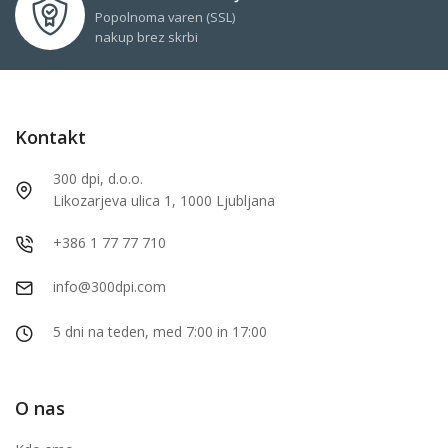
Popolnoma varen (SSL)
nakup brez skrbi
Kontakt
300 dpi, d.o.o.
Likozarjeva ulica 1, 1000 Ljubljana
+386 1 77 77 710
info@300dpi.com
5 dni na teden, med 7:00 in 17:00
O nas