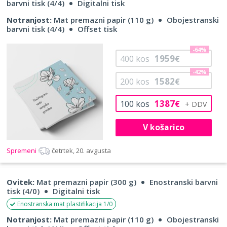
barvni tisk (4/4)
Digitalni tisk
Notranjost:
Mat premazni papir (110 g)
Obojestranski
barvni tisk (4/4)
Offset tisk
-64%
1959
400
kos
€
-42%
1582
200
kos
€
1387
100
kos
€
V košarico
Spremeni
četrtek, 20. avgusta
Ovitek:
Mat premazni papir (300 g)
Enostranski barvni
tisk (4/0)
Digitalni tisk
Enostranska mat plastifikacija 1/0
Notranjost:
Mat premazni papir (110 g)
Obojestranski