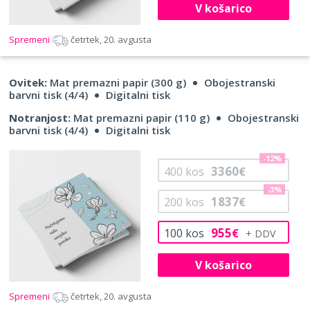
V košarico
Spremeni
četrtek, 20. avgusta
Ovitek:
Mat premazni papir (300 g)
Obojestranski
barvni tisk (4/4)
Digitalni tisk
Notranjost:
Mat premazni papir (110 g)
Obojestranski
barvni tisk (4/4)
Digitalni tisk
-12%
3360
400
kos
€
-3%
1837
200
kos
€
955
100
kos
€
V košarico
Spremeni
četrtek, 20. avgusta