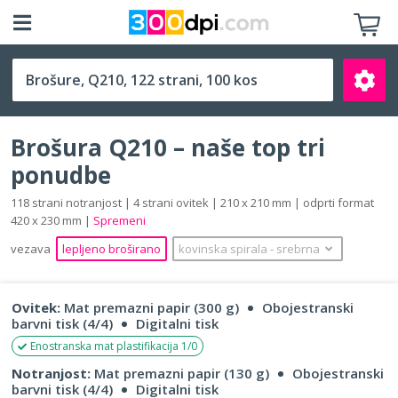
Q210 (210 x 210 mm)
Brošura Q210 – naše top tri
ponudbe
118 strani notranjost | 4 strani ovitek | 210 x 210 mm | odprti format
420 x 230 mm |
Spremeni
Išči
vezava
lepljeno broširano
kovinska spirala
‐
srebrna
Ovitek:
Mat premazni papir (300 g)
Obojestranski
barvni tisk (4/4)
Digitalni tisk
Enostranska mat plastifikacija 1/0
Notranjost:
Mat premazni papir (130 g)
Obojestranski
barvni tisk (4/4)
Digitalni tisk