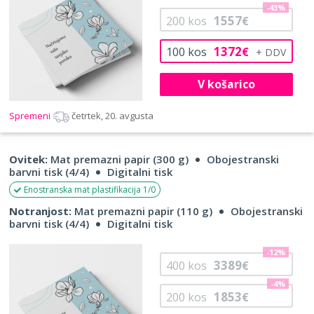
-43%
1557
200
kos
€
1372
100
kos
€
V košarico
Spremeni
četrtek, 20. avgusta
Ovitek:
Mat premazni papir (300 g)
Obojestranski
barvni tisk (4/4)
Digitalni tisk
Enostranska mat plastifikacija 1/0
Notranjost:
Mat premazni papir (110 g)
Obojestranski
barvni tisk (4/4)
Digitalni tisk
-12%
3389
400
kos
€
-4%
1853
200
kos
€