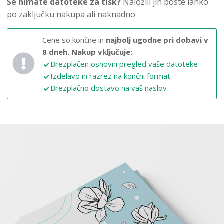
Še nimate datoteke za tisk?
Naložili jih boste lahko
po zaključku nakupa ali naknadno
Cene so končne in
najbolj ugodne pri dobavi v
8 dneh.
Nakup vključuje:
Brezplačen osnovni pregled vaše datoteke
Izdelavo in razrez na končni format
Brezplačno dostavo na vaš naslov