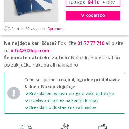
941
100
kos
€
V košarico
četrtek, 20. avgusta
Spremeni
Ne najdete kar iščete?
Pokličite
01 77 77 710
ali pišite
na
info@300dpi.com
Še nimate datoteke za tisk?
Naložili jih boste lahko
po zaključku nakupa ali naknadno
Cene so končne in
najbolj ugodne pri dobavi v
8 dneh.
Nakup vključuje:
Brezplačen osnovni pregled vaše datoteke
Izdelavo in razrez na končni format
Brezplačno dostavo na vaš naslov