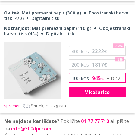
Ovitek:
Mat premazni papir (300 g)
Enostranski barvni
tisk (4/0)
Digitalni tisk
Notranjost:
Mat premazni papir (110 g)
Obojestranski
barvni tisk (4/4)
Digitalni tisk
-12%
3322
400
kos
€
-3%
1817
200
kos
€
945
100
kos
€
V košarico
Spremeni
četrtek, 20. avgusta
Ne najdete kar iščete?
Pokličite
01 77 77 710
ali pišite
na
info@300dpi.com