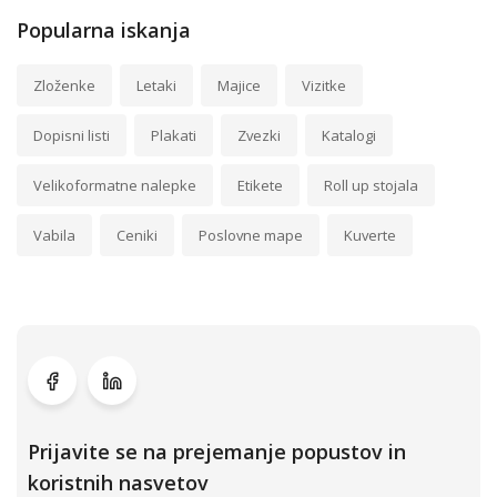
Popularna iskanja
Zloženke
Letaki
Majice
Vizitke
Dopisni listi
Plakati
Zvezki
Katalogi
Velikoformatne nalepke
Etikete
Roll up stojala
Vabila
Ceniki
Poslovne mape
Kuverte
Prijavite se na prejemanje popustov in
koristnih nasvetov