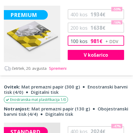
-50%
1934
PREMIUM
400
kos
€
-16%
1638
200
kos
€
981
100
kos
€
V košarico
četrtek, 20. avgusta
Spremeni
Ovitek:
Mat premazni papir (300 g)
Enostranski barvni
tisk (4/0)
Digitalni tisk
Enostranska mat plastifikacija 1/0
Notranjost:
Mat premazni papir (130 g)
Obojestranski
barvni tisk (4/4)
Digitalni tisk
-47%
2024
STANDARD
400
kos
€