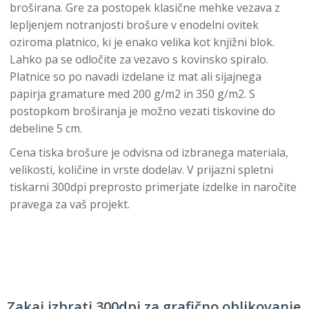
broširana. Gre za postopek klasične mehke vezava z
lepljenjem notranjosti brošure v enodelni ovitek
oziroma platnico, ki je enako velika kot knjižni blok.
Lahko pa se odločite za vezavo s kovinsko spiralo.
Platnice so po navadi izdelane iz mat ali sijajnega
papirja gramature med 200 g/m2 in 350 g/m2. S
postopkom broširanja je možno vezati tiskovine do
debeline 5 cm.
Cena tiska brošure je odvisna od izbranega materiala,
velikosti, količine in vrste dodelav. V prijazni spletni
tiskarni 300dpi preprosto primerjate izdelke in naročite
pravega za vaš projekt.
Zakaj izbrati 300dpi za grafično oblikovanje