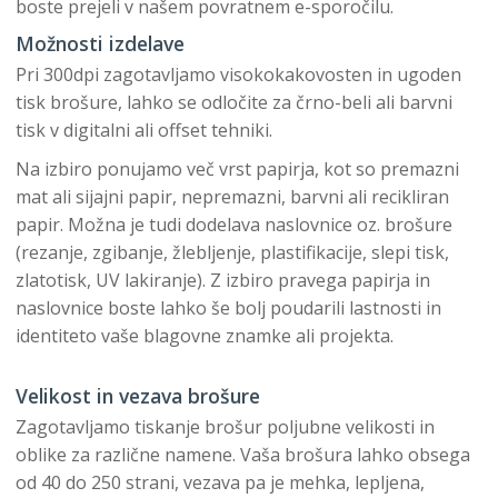
boste prejeli v našem povratnem e-sporočilu.
Možnosti izdelave
Pri 300dpi zagotavljamo visokokakovosten in ugoden
tisk brošure, lahko se odločite za črno-beli ali barvni
tisk v digitalni ali offset tehniki.
Na izbiro ponujamo več vrst papirja, kot so premazni
mat ali sijajni papir, nepremazni, barvni ali recikliran
papir. Možna je tudi dodelava naslovnice oz. brošure
(rezanje, zgibanje, žlebljenje, plastifikacije, slepi tisk,
zlatotisk, UV lakiranje). Z izbiro pravega papirja in
naslovnice boste lahko še bolj poudarili lastnosti in
identiteto vaše blagovne znamke ali projekta.
Velikost in vezava brošure
Zagotavljamo tiskanje brošur poljubne velikosti in
oblike za različne namene. Vaša brošura lahko obsega
od 40 do 250 strani, vezava pa je mehka, lepljena,