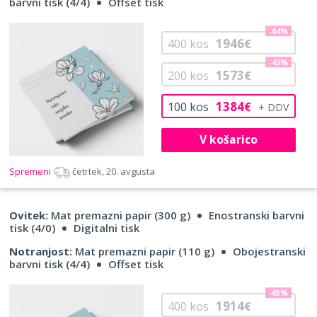
barvni tisk (4/4)
Offset tisk
-64%
1946
400
kos
€
-43%
1573
200
kos
€
1384
100
kos
€
V košarico
Spremeni
četrtek, 20. avgusta
Ovitek:
Mat premazni papir (300 g)
Enostranski barvni
tisk (4/0)
Digitalni tisk
Notranjost:
Mat premazni papir (110 g)
Obojestranski
barvni tisk (4/4)
Offset tisk
-65%
1914
400
kos
€