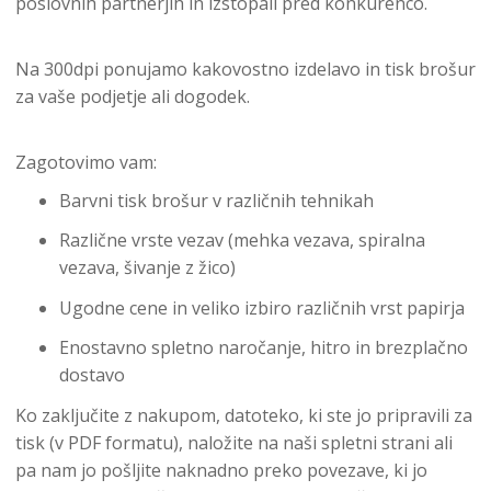
poslovnih partnerjih in izstopali pred konkurenco.
Na 300dpi ponujamo kakovostno izdelavo in tisk brošur
za vaše podjetje ali dogodek.
Zagotovimo vam:
Barvni tisk brošur v različnih tehnikah
Različne vrste vezav (mehka vezava, spiralna
vezava, šivanje z žico)
Ugodne cene in veliko izbiro različnih vrst papirja
Enostavno spletno naročanje, hitro in brezplačno
dostavo
Ko zaključite z nakupom, datoteko, ki ste jo pripravili za
tisk (v PDF formatu), naložite na naši spletni strani ali
pa nam jo pošljite naknadno preko povezave, ki jo