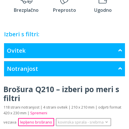
Brezplačno
Preprosto
Ugodno
Izberi s filtri:
Ovitek
Notranjost
Brošura Q210 – izberi po meri s
filtri
118 strani notranjost | 4 strani ovitek | 210 x 210 mm | odprti format
420 x 230 mm |
Spremeni
vezava
lepljeno broširano
kovinska spirala
‐
srebrna