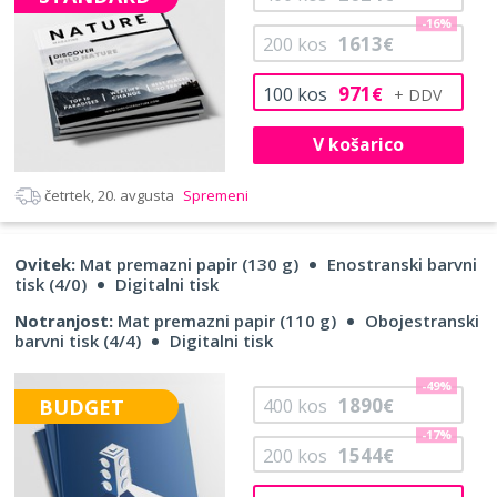
-16%
1613
200
kos
€
971
100
kos
€
V košarico
četrtek, 20. avgusta
Spremeni
Ovitek:
Mat premazni papir (130 g)
Enostranski barvni
tisk (4/0)
Digitalni tisk
Notranjost:
Mat premazni papir (110 g)
Obojestranski
barvni tisk (4/4)
Digitalni tisk
-49%
1890
BUDGET
400
kos
€
-17%
1544
200
kos
€