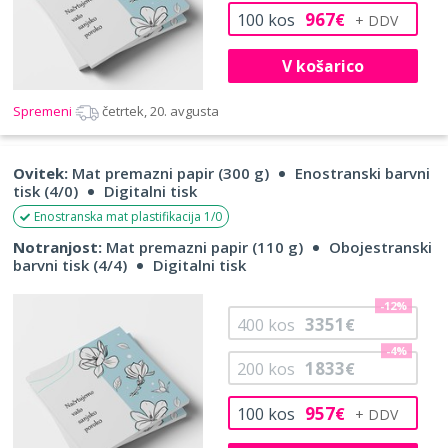
967
100
kos
€
V košarico
Spremeni
četrtek, 20. avgusta
Ovitek:
Mat premazni papir (300 g)
Enostranski barvni
tisk (4/0)
Digitalni tisk
Enostranska mat plastifikacija 1/0
Notranjost:
Mat premazni papir (110 g)
Obojestranski
barvni tisk (4/4)
Digitalni tisk
-12%
3351
400
kos
€
-4%
1833
200
kos
€
957
100
kos
€