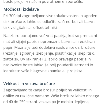
boste prejeli v našem povratnem e-sporočilu.
Možnosti izdelave
Pri 300dpi zagotavljamo visokokakovosten in ugoden
tisk brošure, lahko se odločite za črno-beli ali barvni
tisk v digitalni ali offset tehniki.
Na izbiro ponujamo več vrst papirja, kot so premazni
mat ali sijajni papir, nepremazni, barvni ali recikliran
papir. Možna je tudi dodelava naslovnice oz. brošure
(rezanje, zgibanje, žlebljenje, plastifikacije, slepi tisk,
zlatotisk, UV lakiranje). Z izbiro pravega papirja in
naslovnice boste lahko še bolj poudarili lastnosti in
identiteto vaše blagovne znamke ali projekta.
Velikost in vezava brošure
Zagotavljamo tiskanje brošur poljubne velikosti in
oblike za različne namene. Vaša brošura lahko obsega
od 40 do 250 strani, vezava pa je mehka, lepljena,