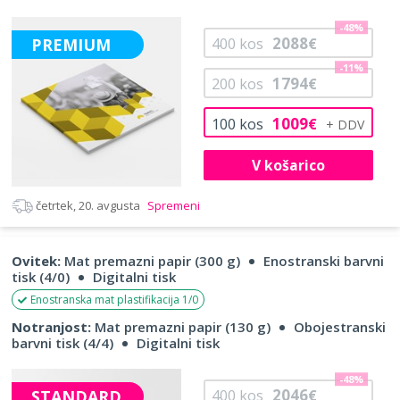
-48%
2088
PREMIUM
400
kos
€
-11%
1794
200
kos
€
1009
100
kos
€
V košarico
četrtek, 20. avgusta
Spremeni
Ovitek:
Mat premazni papir (300 g)
Enostranski barvni
tisk (4/0)
Digitalni tisk
Enostranska mat plastifikacija 1/0
Notranjost:
Mat premazni papir (130 g)
Obojestranski
barvni tisk (4/4)
Digitalni tisk
-48%
2046
STANDARD
400
kos
€