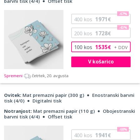
barvni tisk (4/4)
Offset tisk
-67%
1971
400
kos
€
-43%
1728
200
kos
€
1535
100
kos
€
V košarico
Spremeni
četrtek, 20. avgusta
Ovitek:
Mat premazni papir (300 g)
Enostranski barvni
tisk (4/0)
Digitalni tisk
Notranjost:
Mat premazni papir (110 g)
Obojestranski
barvni tisk (4/4)
Offset tisk
-68%
1941
400
kos
€