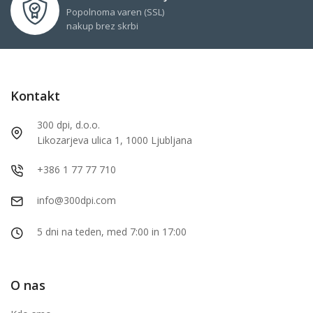
Popolnoma varen (SSL)
nakup brez skrbi
Kontakt
300 dpi, d.o.o.
Likozarjeva ulica 1, 1000 Ljubljana
+386 1 77 77 710
info@300dpi.com
5 dni na teden, med 7:00 in 17:00
O nas