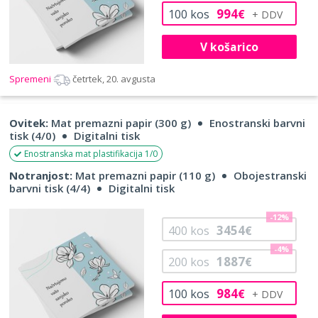
994
100
kos
€
V košarico
Spremeni
četrtek, 20. avgusta
Ovitek:
Mat premazni papir (300 g)
Enostranski barvni
tisk (4/0)
Digitalni tisk
Enostranska mat plastifikacija 1/0
Notranjost:
Mat premazni papir (110 g)
Obojestranski
barvni tisk (4/4)
Digitalni tisk
-12%
3454
400
kos
€
-4%
1887
200
kos
€
984
100
kos
€