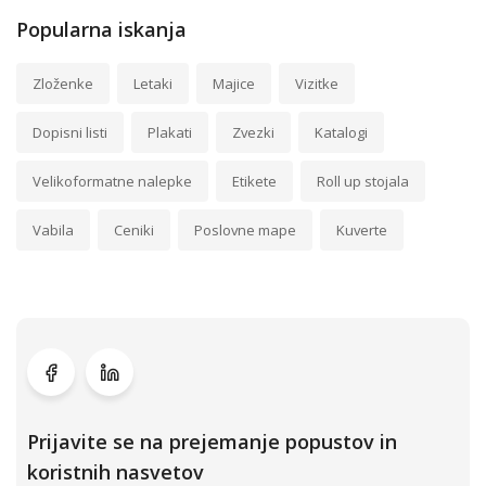
Popularna iskanja
Zloženke
Letaki
Majice
Vizitke
Dopisni listi
Plakati
Zvezki
Katalogi
Velikoformatne nalepke
Etikete
Roll up stojala
Vabila
Ceniki
Poslovne mape
Kuverte
Prijavite se na prejemanje popustov in
koristnih nasvetov