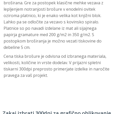
broširana. Gre za postopek klasične mehke vezava z
lepljenjem notranjosti brošure v enodelni ovitek
oziroma platnico, ki je enako velika kot knjižni blok.
Lahko pa se odločite za vezavo s kovinsko spiralo.
Platnice so po navadi izdelane iz mat ali sijajnega
papirja gramature med 200 g/m2 in 350 g/m2. S
postopkom broširanja je možno vezati tiskovine do
debeline 5 cm.
Cena tiska brošure je odvisna od izbranega materiala,
velikosti, količine in vrste dodelav. V prijazni spletni
tiskarni 300dpi preprosto primerjate izdelke in naročite
pravega za vaš projekt.
Zakaj izbrati 300dpi za grafično oblikovanje