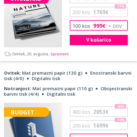
-11%
1769
200
kos
€
999
100
kos
€
V košarico
četrtek, 20. avgusta
Spremeni
Ovitek:
Mat premazni papir (130 g)
Enostranski barvni
tisk (4/0)
Digitalni tisk
Notranjost:
Mat premazni papir (110 g)
Obojestranski
barvni tisk (4/4)
Digitalni tisk
-46%
2053
BUDGET
400
kos
€
-12%
1699
200
kos
€