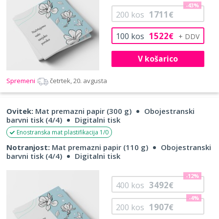
-43%
1711
200
kos
€
1522
100
kos
€
V košarico
Spremeni
četrtek, 20. avgusta
Ovitek:
Mat premazni papir (300 g)
Obojestranski
barvni tisk (4/4)
Digitalni tisk
Enostranska mat plastifikacija 1/0
Notranjost:
Mat premazni papir (110 g)
Obojestranski
barvni tisk (4/4)
Digitalni tisk
-12%
3492
400
kos
€
-4%
1907
200
kos
€