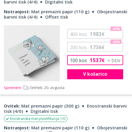
barvni tisk (4/4)
Digitalni tisk
Notranjost:
Mat premazni papir (110 g)
Obojestranski
barvni tisk (4/4)
Offset tisk
-67%
1983
400
kos
€
-43%
1736
200
kos
€
1537
100
kos
€
V košarico
Spremeni
četrtek, 20. avgusta
Ovitek:
Mat premazni papir (300 g)
Enostranski barvni
tisk (4/0)
Digitalni tisk
Enostranska mat plastifikacija 1/0
Notranjost:
Mat premazni papir (110 g)
Obojestranski