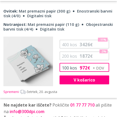
Ovitek:
Mat premazni papir (300 g)
Enostranski barvni
tisk (4/0)
Digitalni tisk
Notranjost:
Mat premazni papir (110 g)
Obojestranski
barvni tisk (4/4)
Digitalni tisk
-11%
3426
400
kos
€
-3%
1872
200
kos
€
972
100
kos
€
V košarico
Spremeni
četrtek, 20. avgusta
Ne najdete kar iščete?
Pokličite
01 77 77 710
ali pišite
na
info@300dpi.com