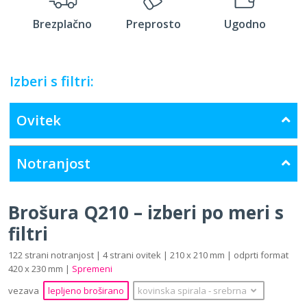
Brezplačno
Preprosto
Ugodno
Izberi s filtri:
Ovitek
Notranjost
Brošura Q210 – izberi po meri s
filtri
122 strani notranjost | 4 strani ovitek | 210 x 210 mm | odprti format
420 x 230 mm |
Spremeni
vezava
lepljeno broširano
kovinska spirala
‐
srebrna