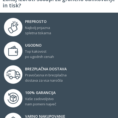
in tisk?
PREPROSTO
Najbolj prijazna
spletna tiskarna
UGODNO
Top kakovost
po ugodnih cenah
BREZPLAČNA DOSTAVA
Pravočasna in brezplačna
dostava za vsa naročila
100% GARANCIJA
Vaše zadovoljstvo
nam pomeni največ
VARNO NAKUPOVANJE