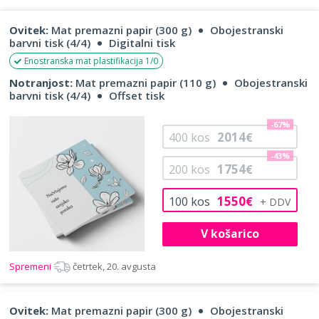
Ovitek:
Mat premazni papir (300 g)
Obojestranski
barvni tisk (4/4)
Digitalni tisk
Enostranska mat plastifikacija 1/0
Notranjost:
Mat premazni papir (110 g)
Obojestranski
barvni tisk (4/4)
Offset tisk
-67%
2014
400
kos
€
-43%
1754
200
kos
€
1550
100
kos
€
V košarico
Spremeni
četrtek, 20. avgusta
Ovitek:
Mat premazni papir (300 g)
Obojestranski