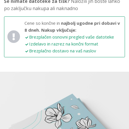
Še nimate datoteke za tisk?
Naložili jih boste lahko
po zaključku nakupa ali naknadno
Cene so končne in
najbolj ugodne pri dobavi v
8 dneh.
Nakup vključuje:
Brezplačen osnovni pregled vaše datoteke
Izdelavo in razrez na končni format
Brezplačno dostavo na vaš naslov