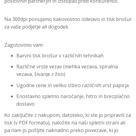
poslovnih partnerjih in izstopali pred konkurenco.
Na 300dpi ponujamo kakovostno izdelavo in tisk brošur
za vaše podjetje ali dogodek.
Zagotovimo vam:
Barvni tisk brošur v različnih tehnikah
Različne vrste vezav (mehka vezava, spiralna
vezava, šivanje z žico)
Ugodne cene in veliko izbiro različnih vrst papirja
Enostavno spletno naročanje, hitro in brezplačno
dostavo
Ko zaključite z nakupom, datoteko, ki ste jo pripravili za
tisk (v PDF formatu), naložite na naši spletni strani ali
pa nam jo pošljite naknadno preko povezave, ki jo