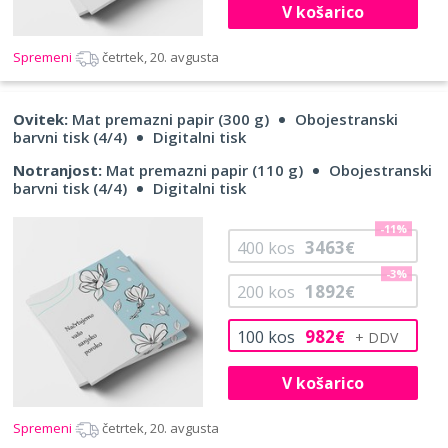
V košarico
Spremeni
četrtek, 20. avgusta
Ovitek:
Mat premazni papir (300 g)
Obojestranski
barvni tisk (4/4)
Digitalni tisk
Notranjost:
Mat premazni papir (110 g)
Obojestranski
barvni tisk (4/4)
Digitalni tisk
-11%
3463
400
kos
€
-3%
1892
200
kos
€
982
100
kos
€
V košarico
Spremeni
četrtek, 20. avgusta