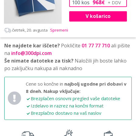
968
100
kos
€
V košarico
četrtek, 20. avgusta
Spremeni
Ne najdete kar iščete?
Pokličite
01 77 77 710
ali pišite
na
info@300dpi.com
Še nimate datoteke za tisk?
Naložili jih boste lahko
po zaključku nakupa ali naknadno
Cene so končne in
najbolj ugodne pri dobavi v
8 dneh.
Nakup vključuje:
Brezplačen osnovni pregled vaše datoteke
Izdelavo in razrez na končni format
Brezplačno dostavo na vaš naslov