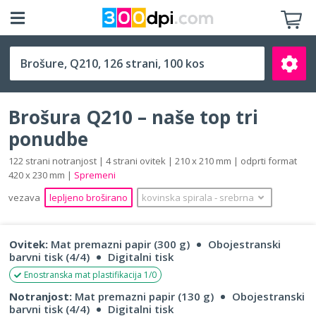
Q210 (210 x 210 mm)
Brošura Q210 – naše top tri
ponudbe
122 strani notranjost | 4 strani ovitek | 210 x 210 mm | odprti format
420 x 230 mm |
Spremeni
Išči
vezava
lepljeno broširano
kovinska spirala
‐
srebrna
Ovitek:
Mat premazni papir (300 g)
Obojestranski
barvni tisk (4/4)
Digitalni tisk
Enostranska mat plastifikacija 1/0
Notranjost:
Mat premazni papir (130 g)
Obojestranski
barvni tisk (4/4)
Digitalni tisk