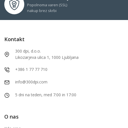
Popolnoma varen (SSL)
nakup brez skrbi
Kontakt
300 dpi, d.o.o.
Likozarjeva ulica 1, 1000 Ljubljana
+386 1 77 77 710
info@300dpi.com
5 dni na teden, med 7:00 in 17:00
O nas