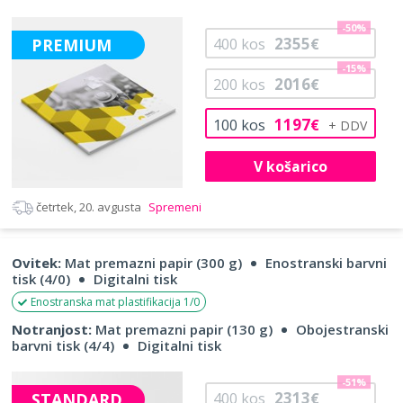
-50%
2355
PREMIUM
400
kos
€
-15%
2016
200
kos
€
1197
100
kos
€
V košarico
četrtek, 20. avgusta
Spremeni
Ovitek:
Mat premazni papir (300 g)
Enostranski barvni
tisk (4/0)
Digitalni tisk
Enostranska mat plastifikacija 1/0
Notranjost:
Mat premazni papir (130 g)
Obojestranski
barvni tisk (4/4)
Digitalni tisk
-51%
2313
STANDARD
400
kos
€