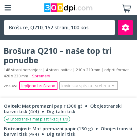
Q210 (210 x 210 mm)
Brošura Q210 – naše top tri
ponudbe
148 strani notranjost | 4 strani ovitek | 210 x 210 mm | odprti format
420 x 230 mm |
Spremeni
Išči
vezava
lepljeno broširano
kovinska spirala
‐
srebrna
Ovitek:
Mat premazni papir (300 g)
Obojestranski
barvni tisk (4/4)
Digitalni tisk
Enostranska mat plastifikacija 1/0
Notranjost:
Mat premazni papir (130 g)
Obojestranski
barvni tisk (4/4)
Digitalni tisk