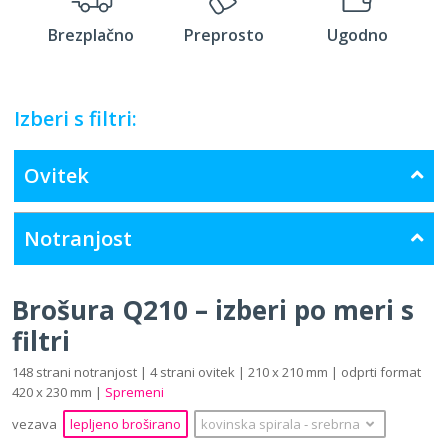
Brezplačno
Preprosto
Ugodno
Izberi s filtri:
Ovitek
Notranjost
Brošura Q210 – izberi po meri s
filtri
148 strani notranjost | 4 strani ovitek | 210 x 210 mm | odprti format
420 x 230 mm |
Spremeni
vezava
lepljeno broširano
kovinska spirala
‐
srebrna