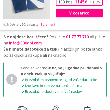
1145
100
kos
€
V košarico
četrtek, 20. avgusta
Spremeni
Ne najdete kar iščete?
Pokličite
01 77 77 710
ali pišite
na
info@300dpi.com
Še nimate datoteke za tisk?
Naložili jih boste lahko
po zaključku nakupa ali naknadno
Cene so končne in
najbolj ugodne pri dobavi v
8 dneh.
Nakup vključuje:
Brezplačen osnovni pregled vaše datoteke
Izdelavo in razrez na končni format
Brezplačno dostavo na vaš naslov