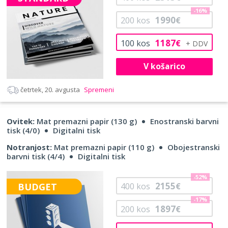
-16%
1990
200
kos
€
1187
100
kos
€
V košarico
četrtek, 20. avgusta
Spremeni
Ovitek:
Mat premazni papir (130 g)
Enostranski barvni
tisk (4/0)
Digitalni tisk
Notranjost:
Mat premazni papir (110 g)
Obojestranski
barvni tisk (4/4)
Digitalni tisk
-52%
2155
BUDGET
400
kos
€
-17%
1897
200
kos
€