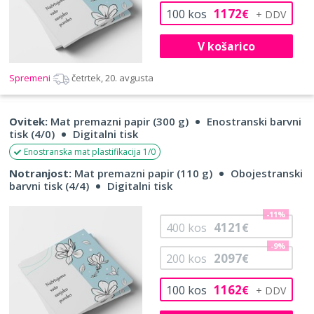
1172
100
kos
€
V košarico
Spremeni
četrtek, 20. avgusta
Ovitek:
Mat premazni papir (300 g)
Enostranski barvni
tisk (4/0)
Digitalni tisk
Enostranska mat plastifikacija 1/0
Notranjost:
Mat premazni papir (110 g)
Obojestranski
barvni tisk (4/4)
Digitalni tisk
-11%
4121
400
kos
€
-9%
2097
200
kos
€
1162
100
kos
€