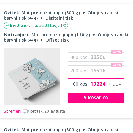
Ovitek:
Mat premazni papir (300 g)
Obojestranski
barvni tisk (4/4)
Digitalni tisk
Enostranska mat plastifikacija 1/0
Notranjost:
Mat premazni papir (110 g)
Obojestranski
barvni tisk (4/4)
Offset tisk
-67%
2250
400
kos
€
-43%
1951
200
kos
€
1722
100
kos
€
V košarico
Spremeni
četrtek, 20. avgusta
Ovitek:
Mat premazni papir (300 g)
Obojestranski