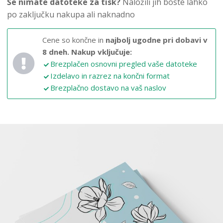
Še nimate datoteke za tisk?
Naložili jih boste lahko
po zaključku nakupa ali naknadno
Cene so končne in
najbolj ugodne pri dobavi v
8 dneh.
Nakup vključuje:
Brezplačen osnovni pregled vaše datoteke
Izdelavo in razrez na končni format
Brezplačno dostavo na vaš naslov