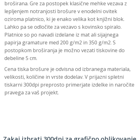
broširana. Gre za postopek klasične mehke vezava z
lepljenjem notranjosti brošure v enodelni ovitek
oziroma platnico, ki je enako velika kot knjižni blok.
Lahko pa se odločite za vezavo s kovinsko spiralo.
Platnice so po navadi izdelane iz mat ali sijajnega
papirja gramature med 200 g/m2 in 350 g/m2. S
postopkom broširanja je možno vezati tiskovine do
debeline 5 cm.
Cena tiska brošure je odvisna od izbranega materiala,
velikosti, količine in vrste dodelav. V prijazni spletni
tiskarni 300dpi preprosto primerjate izdelke in naročite
pravega za vaš projekt.
Zakaj izbrati 300dpi za grafično oblikovanje