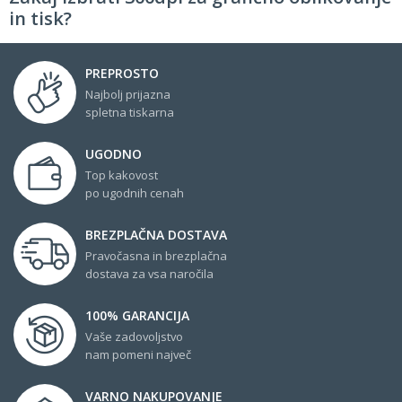
in tisk?
PREPROSTO
Najbolj prijazna
spletna tiskarna
UGODNO
Top kakovost
po ugodnih cenah
BREZPLAČNA DOSTAVA
Pravočasna in brezplačna
dostava za vsa naročila
100% GARANCIJA
Vaše zadovoljstvo
nam pomeni največ
VARNO NAKUPOVANJE