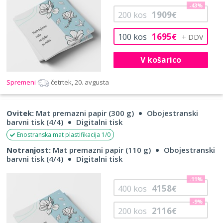
-43%
1909
200
kos
€
1695
100
kos
€
V košarico
Spremeni
četrtek, 20. avgusta
Ovitek:
Mat premazni papir (300 g)
Obojestranski
barvni tisk (4/4)
Digitalni tisk
Enostranska mat plastifikacija 1/0
Notranjost:
Mat premazni papir (110 g)
Obojestranski
barvni tisk (4/4)
Digitalni tisk
-11%
4158
400
kos
€
-9%
2116
200
kos
€