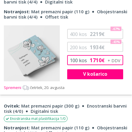
barvni tisk (4/4)
Digitalni tisk
Notranjost:
Mat premazni papir (110 g)
Obojestranski
barvni tisk (4/4)
Offset tisk
-67%
2219
400
kos
€
-43%
1934
200
kos
€
1710
100
kos
€
V košarico
Spremeni
četrtek, 20. avgusta
Ovitek:
Mat premazni papir (300 g)
Enostranski barvni
tisk (4/0)
Digitalni tisk
Enostranska mat plastifikacija 1/0
Notranjost:
Mat premazni papir (110 g)
Obojestranski