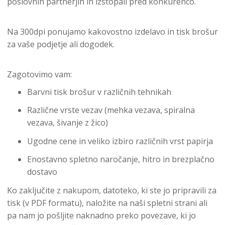
poslovnih partnerjih in izstopali pred konkurenco.
Na 300dpi ponujamo kakovostno izdelavo in tisk brošur
za vaše podjetje ali dogodek.
Zagotovimo vam:
Barvni tisk brošur v različnih tehnikah
Različne vrste vezav (mehka vezava, spiralna
vezava, šivanje z žico)
Ugodne cene in veliko izbiro različnih vrst papirja
Enostavno spletno naročanje, hitro in brezplačno
dostavo
Ko zaključite z nakupom, datoteko, ki ste jo pripravili za
tisk (v PDF formatu), naložite na naši spletni strani ali
pa nam jo pošljite naknadno preko povezave, ki jo