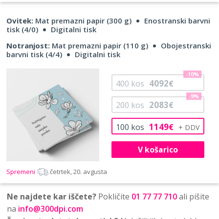
Ovitek:
Mat premazni papir (300 g)
Enostranski barvni
tisk (4/0)
Digitalni tisk
Notranjost:
Mat premazni papir (110 g)
Obojestranski
barvni tisk (4/4)
Digitalni tisk
-10%
4092
400
kos
€
-9%
2083
200
kos
€
1149
100
kos
€
V košarico
Spremeni
četrtek, 20. avgusta
Ne najdete kar iščete?
Pokličite
01 77 77 710
ali pišite
na
info@300dpi.com