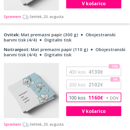
V košarico
Spremeni
četrtek, 20. avgusta
Ovitek:
Mat premazni papir (300 g)
Obojestranski
barvni tisk (4/4)
Digitalni tisk
Notranjost:
Mat premazni papir (110 g)
Obojestranski
barvni tisk (4/4)
Digitalni tisk
-10%
4130
400
kos
€
-9%
2102
200
kos
€
1160
100
kos
€
V košarico
Spremeni
četrtek, 20. avgusta