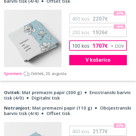
barvni tisk (4/4)
Offset tisk
-67%
2207
400
kos
€
-43%
1926
200
kos
€
1707
100
kos
€
V košarico
Spremeni
četrtek, 20. avgusta
Ovitek:
Mat premazni papir (300 g)
Enostranski barvni
tisk (4/0)
Digitalni tisk
Notranjost:
Mat premazni papir (110 g)
Obojestranski
barvni tisk (4/4)
Offset tisk
-67%
2177
400
kos
€