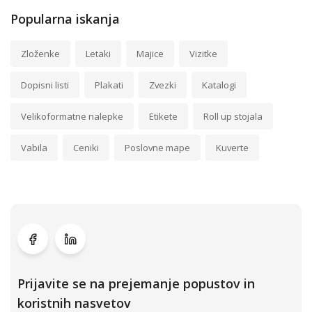
Popularna iskanja
Zloženke
Letaki
Majice
Vizitke
Dopisni listi
Plakati
Zvezki
Katalogi
Velikoformatne nalepke
Etikete
Roll up stojala
Vabila
Ceniki
Poslovne mape
Kuverte
Prijavite se na prejemanje popustov in
koristnih nasvetov