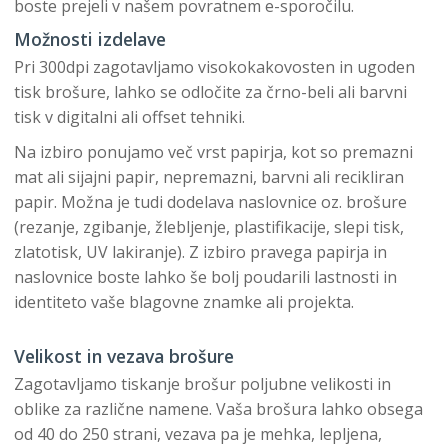
boste prejeli v našem povratnem e-sporočilu.
Možnosti izdelave
Pri 300dpi zagotavljamo visokokakovosten in ugoden
tisk brošure, lahko se odločite za črno-beli ali barvni
tisk v digitalni ali offset tehniki.
Na izbiro ponujamo več vrst papirja, kot so premazni
mat ali sijajni papir, nepremazni, barvni ali recikliran
papir. Možna je tudi dodelava naslovnice oz. brošure
(rezanje, zgibanje, žlebljenje, plastifikacije, slepi tisk,
zlatotisk, UV lakiranje). Z izbiro pravega papirja in
naslovnice boste lahko še bolj poudarili lastnosti in
identiteto vaše blagovne znamke ali projekta.
Velikost in vezava brošure
Zagotavljamo tiskanje brošur poljubne velikosti in
oblike za različne namene. Vaša brošura lahko obsega
od 40 do 250 strani, vezava pa je mehka, lepljena,