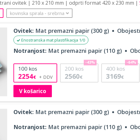
strani ovitek | 210 x 210 mm | odprti format 420 x 230 mm |
kovinska spirala
‐
srebrna
Ovitek:
Mat premazni papir (300 g)
Obojestr
Enostranska mat plastifikacija 1/0
Notranjost:
Mat premazni papir (110 g)
Obo
-43%
-64%
100
kos
200
kos
400
kos
2254
2560
3169
€
€
€
V košarico
Ovitek:
Mat premazni papir (300 g)
Obojestr
Notranjost:
Mat premazni papir (110 g)
Obo