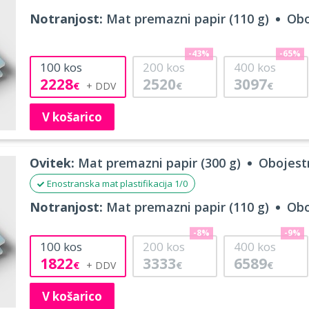
Notranjost:
Mat premazni papir (110 g)
Obo
-43%
-65%
100
kos
200
kos
400
kos
2228
2520
3097
€
€
€
V košarico
Ovitek:
Mat premazni papir (300 g)
Obojestr
Enostranska mat plastifikacija 1/0
Notranjost:
Mat premazni papir (110 g)
Obo
-8%
-9%
100
kos
200
kos
400
kos
1822
3333
6589
€
€
€
V košarico