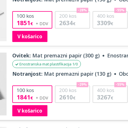
-28%
-55%
100
kos
200
kos
400
kos
1851
2634
3309
€
€
€
V košarico
Ovitek:
Mat premazni papir (300 g)
Enostran
Enostranska mat plastifikacija 1/0
Notranjost:
Mat premazni papir (130 g)
Obo
-29%
-55%
100
kos
200
kos
400
kos
1841
2610
3267
€
€
€
V košarico