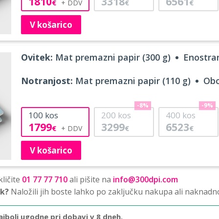
1810
3318
6561
€
€
€
V košarico
Ovitek:
Mat premazni papir (300 g)
Enostran
Notranjost:
Mat premazni papir (110 g)
Obo
-8%
-9%
100
kos
200
kos
400
kos
1799
3299
6523
€
€
€
V košarico
ličite
01 77 77 710
ali pišite na
info@300dpi.com
sk?
Naložili jih boste lahko po zaključku nakupa ali naknadn
ajbolj ugodne pri dobavi v 8 dneh.