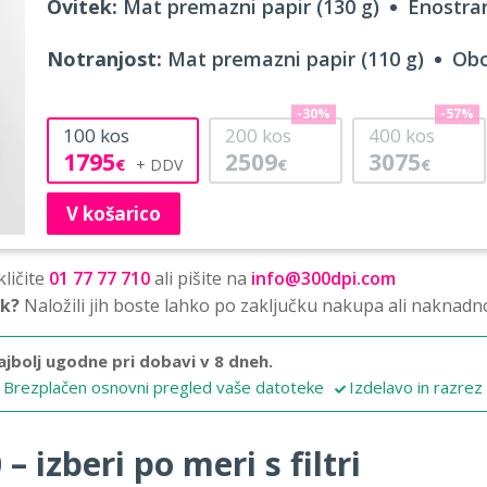
Ovitek:
Mat premazni papir (130 g)
Enostran
Notranjost:
Mat premazni papir (110 g)
Obo
-30%
-57%
100
kos
200
kos
400
kos
1795
2509
3075
€
€
€
V košarico
ličite
01 77 77 710
ali pišite na
info@300dpi.com
sk?
Naložili jih boste lahko po zaključku nakupa ali naknadn
ajbolj ugodne pri dobavi v 8 dneh.
Brezplačen osnovni pregled vaše datoteke
Izdelavo in razrez
 izberi po meri s filtri