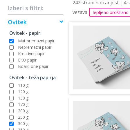
242 strani notranjost | 4 
Izberi s filtri:
vezava
lepljeno broširano
Ovitek
Ovitek - papir:
Mat premazni papir
Nepremazni papir
Kreativni papir
EKO papir
Board one papir
Ovitek - teža papirja:
110 g
120 g
130 g
170 g
200 g
250 g
300 g
350 g