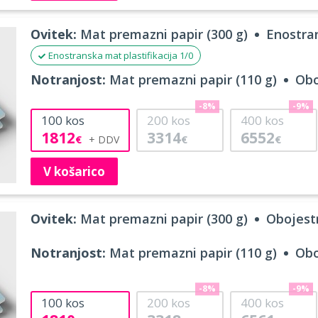
Ovitek:
Mat premazni papir (300 g)
Enostran
Enostranska mat plastifikacija 1/0
Notranjost:
Mat premazni papir (110 g)
Obo
-8%
-9%
100
kos
200
kos
400
kos
1812
3314
6552
€
€
€
V košarico
Ovitek:
Mat premazni papir (300 g)
Obojestr
Notranjost:
Mat premazni papir (110 g)
Obo
-8%
-9%
100
kos
200
kos
400
kos