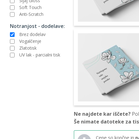
Sijaj Gloss
Soft Touch
Anti-Scratch
Notranjost - dodelave:
Brez dodelav
Vogalčenje
Zlatotisk
UV lak - parcialni tisk
Ne najdete kar iščete?
Pok
Še nimate datoteke za ti
Cene so končne in
n