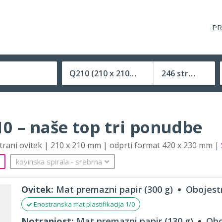
PR
Q210
(210 x 210 mm)
246 strani
Velikost (zaprte) tiskovine
0 – naše top tri ponudbe
strani ovitek | 210 x 210 mm | odprti format 420 x 230 mm |
kovinska spirala
‐
srebrna
Ovitek:
Mat premazni papir (300 g)
Obojestr
Enostranska mat plastifikacija 1/0
Notranjost:
Mat premazni papir (130 g)
Obo