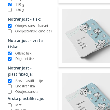
110 g
130 g
Notranjost - tisk:
Obojestranski barvni
Obojestranski črno-beli
Notranjost - vrsta
tiska:
Offset tisk
Digitalni tisk
Notranjost -
plastifikacija:
Brez plastifikacije
Enostranska
Obojestranska
Vrsta plastifikacije:
Mat