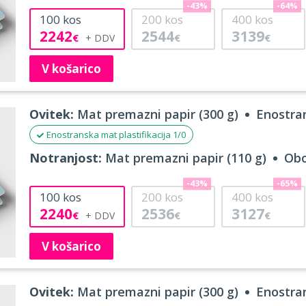
-43%
-64%
100
kos
200
kos
400
kos
2242
2544
3139
€
€
€
V košarico
Ovitek:
Mat premazni papir (300 g)
Enostran
Enostranska mat plastifikacija 1/0
Notranjost:
Mat premazni papir (110 g)
Obo
-43%
-65%
100
kos
200
kos
400
kos
2240
2536
3127
€
€
€
V košarico
Ovitek:
Mat premazni papir (300 g)
Enostran