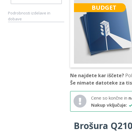
BUDGET
Podrobnosti izdelave in
dobave
Ne najdete kar iščete?
Pok
Še nimate datoteke za ti
Cene so končne in
n
Nakup vključuje:
Brošura Q210 –