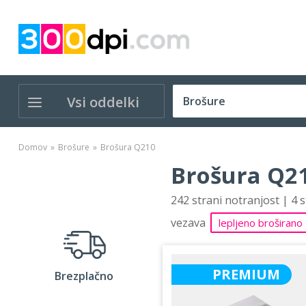
Vsi oddelki
Domov
Brošure
Brošura Q210
Brošura Q21
242 strani notranjost | 4 
vezava
lepljeno broširano
PREMIUM
Brezplačno