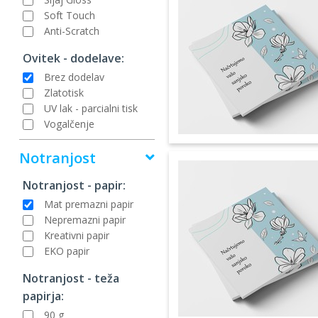
Soft Touch
Anti-Scratch
Ovitek - dodelave:
Brez dodelav
Zlatotisk
UV lak - parcialni tisk
Vogalčenje
Notranjost
Notranjost - papir:
Mat premazni papir
Nepremazni papir
Kreativni papir
EKO papir
Notranjost - teža
papirja:
90 g