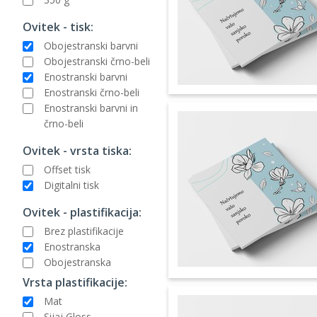
Ovitek - tisk:
Obojestranski barvni
Obojestranski črno-beli
Enostranski barvni
Enostranski črno-beli
Enostranski barvni in
črno-beli
Ovitek - vrsta tiska:
Offset tisk
Digitalni tisk
Ovitek - plastifikacija:
Brez plastifikacije
Enostranska
Obojestranska
Vrsta plastifikacije:
Mat
Sijaj Gloss