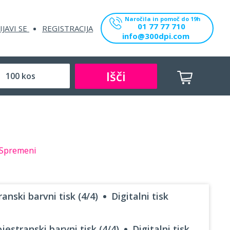
Naročila in pomoč do 19h
01 77 77 710
IJAVI SE
REGISTRACIJA
info@300dpi.com
Išči
Spremeni
anski barvni tisk (4/4)
Digitalni tisk
jestranski barvni tisk (4/4)
Digitalni tisk