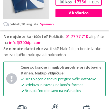
1733
100
kos
€
V košarico
četrtek, 20. avgusta
Spremeni
Ne najdete kar iščete?
Pokličite
01 77 77 710
ali pišite
na
info@300dpi.com
Še nimate datoteke za tisk?
Naložili jih boste lahko
po zaključku nakupa ali naknadno
Cene so končne in
najbolj ugodne pri dobavi v
8 dneh.
Nakup vključuje:
Brezplačen osnovni pregled vaše datoteke
Izdelavo in razrez na končni format
Brezplačno dostavo na vaš naslov