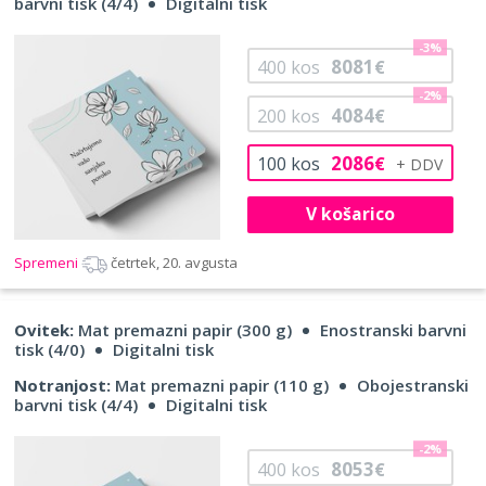
barvni tisk (4/4)
Digitalni tisk
-3%
8081
400
kos
€
-2%
4084
200
kos
€
2086
100
kos
€
V košarico
Spremeni
četrtek, 20. avgusta
Ovitek:
Mat premazni papir (300 g)
Enostranski barvni
tisk (4/0)
Digitalni tisk
Notranjost:
Mat premazni papir (110 g)
Obojestranski
barvni tisk (4/4)
Digitalni tisk
-2%
8053
400
kos
€