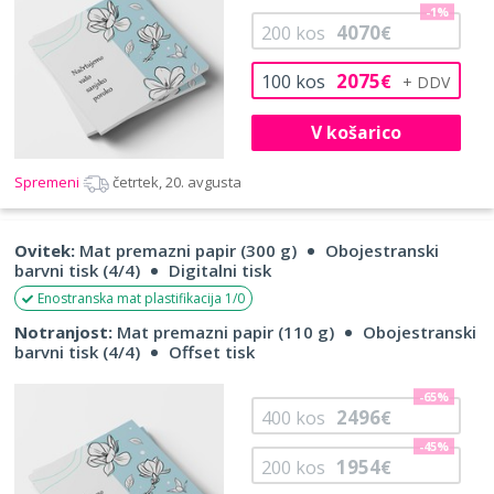
-1%
4070
200
kos
€
2075
100
kos
€
V košarico
Spremeni
četrtek, 20. avgusta
Ovitek:
Mat premazni papir (300 g)
Obojestranski
barvni tisk (4/4)
Digitalni tisk
Enostranska mat plastifikacija 1/0
Notranjost:
Mat premazni papir (110 g)
Obojestranski
barvni tisk (4/4)
Offset tisk
-65%
2496
400
kos
€
-45%
1954
200
kos
€