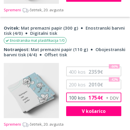
Spremeni
četrtek, 20. avgusta
Ovitek:
Mat premazni papir (300 g)
Enostranski barvni
tisk (4/0)
Digitalni tisk
Enostranska mat plastifikacija 1/0
Notranjost:
Mat premazni papir (110 g)
Obojestranski
barvni tisk (4/4)
Offset tisk
-66%
2359
400
kos
€
-42%
2010
200
kos
€
1754
100
kos
€
V košarico
Spremeni
četrtek, 20. avgusta