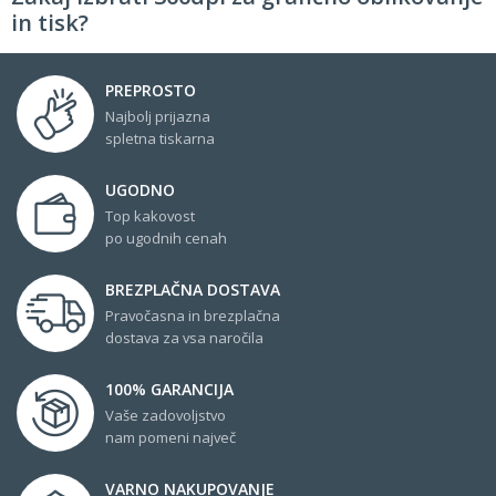
in tisk?
PREPROSTO
Najbolj prijazna
spletna tiskarna
UGODNO
Top kakovost
po ugodnih cenah
BREZPLAČNA DOSTAVA
Pravočasna in brezplačna
dostava za vsa naročila
100% GARANCIJA
Vaše zadovoljstvo
nam pomeni največ
VARNO NAKUPOVANJE