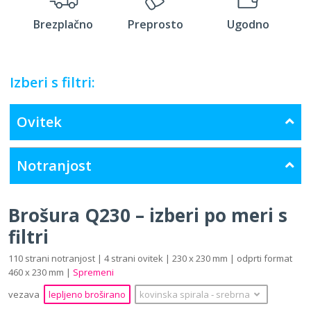
Brezplačno
Preprosto
Ugodno
Izberi s filtri:
Ovitek
Notranjost
Brošura Q230 – izberi po meri s
filtri
110 strani notranjost | 4 strani ovitek | 230 x 230 mm | odprti format
460 x 230 mm |
Spremeni
vezava
lepljeno broširano
kovinska spirala
‐
srebrna