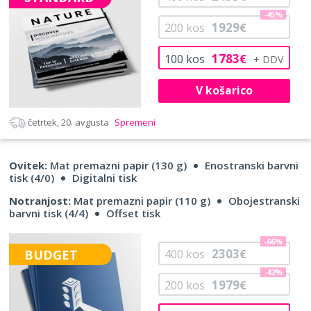
-45%
1929
200
kos
€
1783
100
kos
€
V košarico
četrtek, 20. avgusta
Spremeni
Ovitek:
Mat premazni papir (130 g)
Enostranski barvni
tisk (4/0)
Digitalni tisk
Notranjost:
Mat premazni papir (110 g)
Obojestranski
barvni tisk (4/4)
Offset tisk
-66%
2303
BUDGET
400
kos
€
-42%
1979
200
kos
€