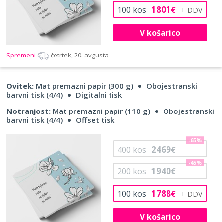
1801
100
kos
€
V košarico
Spremeni
četrtek, 20. avgusta
Ovitek:
Mat premazni papir (300 g)
Obojestranski
barvni tisk (4/4)
Digitalni tisk
Notranjost:
Mat premazni papir (110 g)
Obojestranski
barvni tisk (4/4)
Offset tisk
-65%
2469
400
kos
€
-45%
1940
200
kos
€
1788
100
kos
€
V košarico