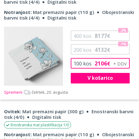
barvni tisk (4/4)
Digitalni tisk
Notranjost:
Mat premazni papir (110 g)
Obojestranski
barvni tisk (4/4)
Digitalni tisk
-2%
8177
400
kos
€
-1%
4132
200
kos
€
2106
100
kos
€
V košarico
Spremeni
četrtek, 20. avgusta
Ovitek:
Mat premazni papir (300 g)
Enostranski barvni
tisk (4/0)
Digitalni tisk
Enostranska mat plastifikacija 1/0
Notranjost:
Mat premazni papir (110 g)
Obojestranski