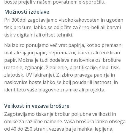
boste prejeli v našem povratnem e-sporočilu.
Možnosti izdelave
Pri 300dpi zagotavljamo visokokakovosten in ugoden
tisk brošure, lahko se odločite za črno-beli ali barvni
tisk v digitalni ali offset tehniki.
Na izbiro ponujamo več vrst papirja, kot so premazni
mat ali sijajni papir, nepremazni, barvni ali recikliran
papir. Možna je tudi dodelava naslovnice oz. brošure
(rezanje, zgibanje, žlebljenje, plastifikacije, slepi tisk,
zlatotisk, UV lakiranje). Z izbiro pravega papirja in
naslovnice boste lahko še bolj poudarili lastnosti in
identiteto vaše blagovne znamke ali projekta.
Velikost in vezava brošure
Zagotavljamo tiskanje brošur poljubne velikosti in
oblike za različne namene. Vaša brošura lahko obsega
od 40 do 250 strani, vezava pa je mehka, lepljena,