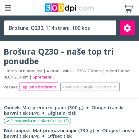
Q230 (230 x 230 mm)
Brošura Q230 – naše top tri
ponudbe
110 strani notranjost | 4 strani ovitek | 230 x 230 mm | odprti format
460 x 230 mm |
Spremeni
Išči
vezava
lepljeno broširano
kovinska spirala
‐
srebrna
Ovitek:
Mat premazni papir (300 g)
Obojestranski
barvni tisk (4/4)
Digitalni tisk
Enostranska mat plastifikacija 1/0
Notranjost:
Mat premazni papir (130 g)
Obojestranski
barvni tisk (4/4)
Offset tisk