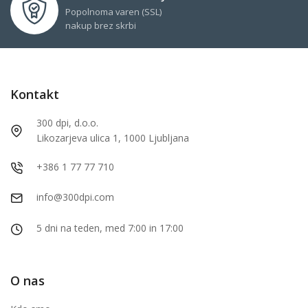
Popolnoma varen (SSL)
nakup brez skrbi
Kontakt
300 dpi, d.o.o.
Likozarjeva ulica 1, 1000 Ljubljana
+386 1 77 77 710
info@300dpi.com
5 dni na teden, med 7:00 in 17:00
O nas