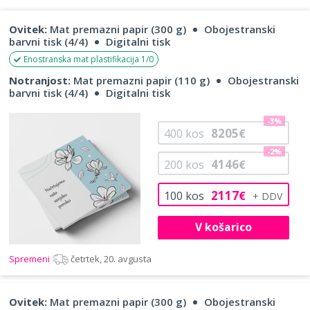
Ovitek:
Mat premazni papir (300 g)
Obojestranski
barvni tisk (4/4)
Digitalni tisk
Enostranska mat plastifikacija 1/0
Notranjost:
Mat premazni papir (110 g)
Obojestranski
barvni tisk (4/4)
Digitalni tisk
-3%
8205
400
kos
€
-2%
4146
200
kos
€
2117
100
kos
€
V košarico
Spremeni
četrtek, 20. avgusta
Ovitek:
Mat premazni papir (300 g)
Obojestranski