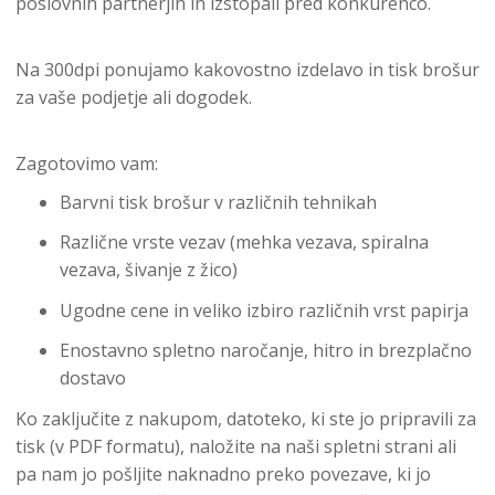
poslovnih partnerjih in izstopali pred konkurenco.
Na 300dpi ponujamo kakovostno izdelavo in tisk brošur
za vaše podjetje ali dogodek.
Zagotovimo vam:
Barvni tisk brošur v različnih tehnikah
Različne vrste vezav (mehka vezava, spiralna
vezava, šivanje z žico)
Ugodne cene in veliko izbiro različnih vrst papirja
Enostavno spletno naročanje, hitro in brezplačno
dostavo
Ko zaključite z nakupom, datoteko, ki ste jo pripravili za
tisk (v PDF formatu), naložite na naši spletni strani ali
pa nam jo pošljite naknadno preko povezave, ki jo