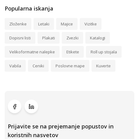
Popularna iskanja
Zloženke
Letaki
Majice
Vizitke
Dopisni listi
Plakati
Zvezki
Katalogi
Velikoformatne nalepke
Etikete
Roll up stojala
Vabila
Ceniki
Poslovne mape
Kuverte
Prijavite se na prejemanje popustov in
koristnih nasvetov