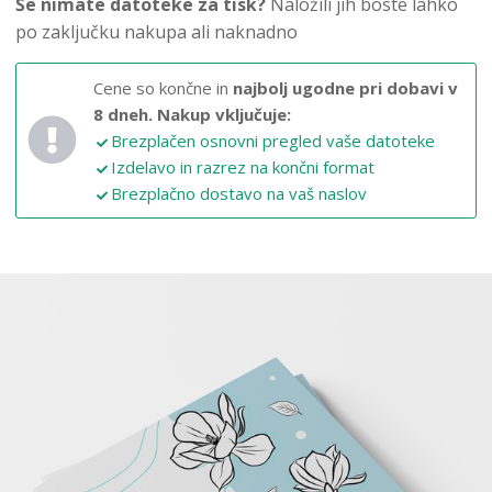
Še nimate datoteke za tisk?
Naložili jih boste lahko
po zaključku nakupa ali naknadno
Cene so končne in
najbolj ugodne pri dobavi v
8 dneh.
Nakup vključuje:
Brezplačen osnovni pregled vaše datoteke
Izdelavo in razrez na končni format
Brezplačno dostavo na vaš naslov