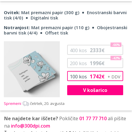
Ovitek:
Mat premazni papir (300 g)
Enostranski barvni
tisk (4/0)
Digitalni tisk
Notranjost:
Mat premazni papir (110 g)
Obojestranski
barvni tisk (4/4)
Offset tisk
-66%
2333
400
kos
€
-42%
1996
200
kos
€
1742
100
kos
€
V košarico
Spremeni
četrtek, 20. avgusta
Ne najdete kar iščete?
Pokličite
01 77 77 710
ali pišite
na
info@300dpi.com