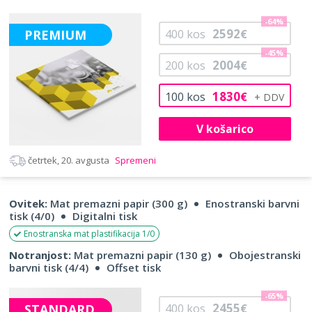
-64%
2592
PREMIUM
400
kos
€
-45%
2004
200
kos
€
1830
100
kos
€
V košarico
četrtek, 20. avgusta
Spremeni
Ovitek:
Mat premazni papir (300 g)
Enostranski barvni
tisk (4/0)
Digitalni tisk
Enostranska mat plastifikacija 1/0
Notranjost:
Mat premazni papir (130 g)
Obojestranski
barvni tisk (4/4)
Offset tisk
-65%
2455
STANDARD
400
kos
€