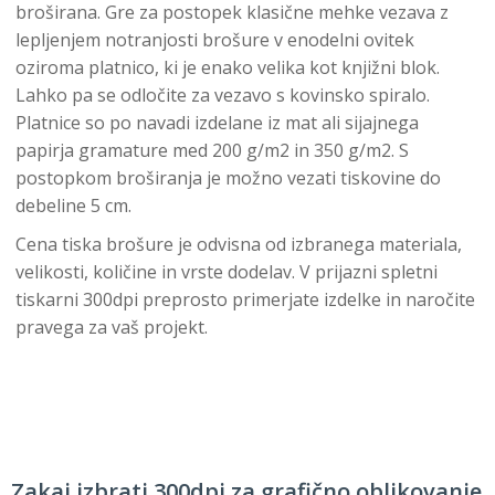
broširana. Gre za postopek klasične mehke vezava z
lepljenjem notranjosti brošure v enodelni ovitek
oziroma platnico, ki je enako velika kot knjižni blok.
Lahko pa se odločite za vezavo s kovinsko spiralo.
Platnice so po navadi izdelane iz mat ali sijajnega
papirja gramature med 200 g/m2 in 350 g/m2. S
postopkom broširanja je možno vezati tiskovine do
debeline 5 cm.
Cena tiska brošure je odvisna od izbranega materiala,
velikosti, količine in vrste dodelav. V prijazni spletni
tiskarni 300dpi preprosto primerjate izdelke in naročite
pravega za vaš projekt.
Zakaj izbrati 300dpi za grafično oblikovanje