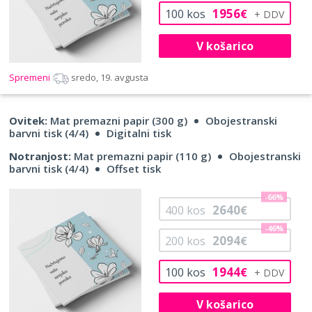
1956
100
kos
€
V košarico
Spremeni
sredo, 19. avgusta
Ovitek:
Mat premazni papir (300 g)
Obojestranski
barvni tisk (4/4)
Digitalni tisk
Notranjost:
Mat premazni papir (110 g)
Obojestranski
barvni tisk (4/4)
Offset tisk
-66%
2640
400
kos
€
-46%
2094
200
kos
€
1944
100
kos
€
V košarico