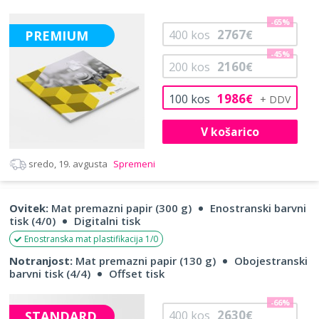
-65%
2767
PREMIUM
400
kos
€
-45%
2160
200
kos
€
1986
100
kos
€
V košarico
sredo, 19. avgusta
Spremeni
Ovitek:
Mat premazni papir (300 g)
Enostranski barvni
tisk (4/0)
Digitalni tisk
Enostranska mat plastifikacija 1/0
Notranjost:
Mat premazni papir (130 g)
Obojestranski
barvni tisk (4/4)
Offset tisk
-66%
2630
STANDARD
400
kos
€