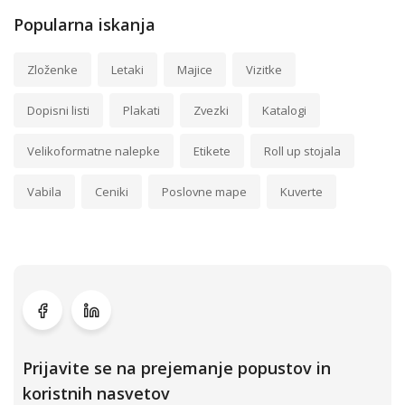
Popularna iskanja
Zloženke
Letaki
Majice
Vizitke
Dopisni listi
Plakati
Zvezki
Katalogi
Velikoformatne nalepke
Etikete
Roll up stojala
Vabila
Ceniki
Poslovne mape
Kuverte
Prijavite se na prejemanje popustov in
koristnih nasvetov