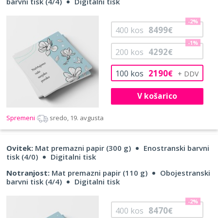
barvni tisk (4/4)
Digitalni tisk
-2%
8499
400
kos
€
-1%
4292
200
kos
€
2190
100
kos
€
V košarico
Spremeni
sredo, 19. avgusta
Ovitek:
Mat premazni papir (300 g)
Enostranski barvni
tisk (4/0)
Digitalni tisk
Notranjost:
Mat premazni papir (110 g)
Obojestranski
barvni tisk (4/4)
Digitalni tisk
-2%
8470
400
kos
€