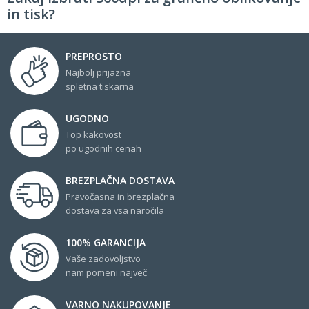
in tisk?
PREPROSTO
Najbolj prijazna
spletna tiskarna
UGODNO
Top kakovost
po ugodnih cenah
BREZPLAČNA DOSTAVA
Pravočasna in brezplačna
dostava za vsa naročila
100% GARANCIJA
Vaše zadovoljstvo
nam pomeni največ
VARNO NAKUPOVANJE