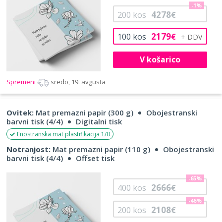
-1%
4278
200
kos
€
2179
100
kos
€
V košarico
Spremeni
sredo, 19. avgusta
Ovitek:
Mat premazni papir (300 g)
Obojestranski
barvni tisk (4/4)
Digitalni tisk
Enostranska mat plastifikacija 1/0
Notranjost:
Mat premazni papir (110 g)
Obojestranski
barvni tisk (4/4)
Offset tisk
-65%
2666
400
kos
€
-46%
2108
200
kos
€