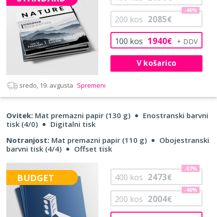
-46%
2085
200
kos
€
1940
100
kos
€
V košarico
sredo, 19. avgusta
Spremeni
Ovitek:
Mat premazni papir (130 g)
Enostranski barvni
tisk (4/0)
Digitalni tisk
Notranjost:
Mat premazni papir (110 g)
Obojestranski
barvni tisk (4/4)
Offset tisk
-67%
2473
BUDGET
400
kos
€
-46%
2004
200
kos
€