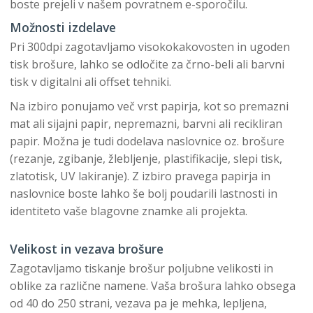
boste prejeli v našem povratnem e-sporočilu.
Možnosti izdelave
Pri 300dpi zagotavljamo visokokakovosten in ugoden
tisk brošure, lahko se odločite za črno-beli ali barvni
tisk v digitalni ali offset tehniki.
Na izbiro ponujamo več vrst papirja, kot so premazni
mat ali sijajni papir, nepremazni, barvni ali recikliran
papir. Možna je tudi dodelava naslovnice oz. brošure
(rezanje, zgibanje, žlebljenje, plastifikacije, slepi tisk,
zlatotisk, UV lakiranje). Z izbiro pravega papirja in
naslovnice boste lahko še bolj poudarili lastnosti in
identiteto vaše blagovne znamke ali projekta.
Velikost in vezava brošure
Zagotavljamo tiskanje brošur poljubne velikosti in
oblike za različne namene. Vaša brošura lahko obsega
od 40 do 250 strani, vezava pa je mehka, lepljena,