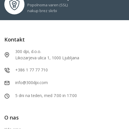
Popolnoma varen (SSL)
nakup brez skrbi
Kontakt
300 dpi, d.o.o.
Likozarjeva ulica 1, 1000 Ljubljana
+386 1 77 77 710
info@300dpi.com
5 dni na teden, med 7:00 in 17:00
O nas