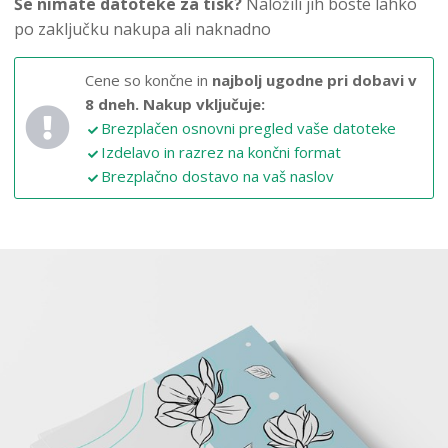
Še nimate datoteke za tisk?
Naložili jih boste lahko
po zaključku nakupa ali naknadno
Cene so končne in
najbolj ugodne pri dobavi v
8 dneh.
Nakup vključuje:
Brezplačen osnovni pregled vaše datoteke
Izdelavo in razrez na končni format
Brezplačno dostavo na vaš naslov