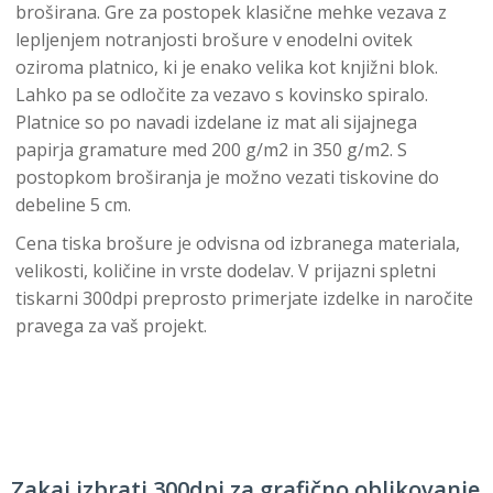
broširana. Gre za postopek klasične mehke vezava z
lepljenjem notranjosti brošure v enodelni ovitek
oziroma platnico, ki je enako velika kot knjižni blok.
Lahko pa se odločite za vezavo s kovinsko spiralo.
Platnice so po navadi izdelane iz mat ali sijajnega
papirja gramature med 200 g/m2 in 350 g/m2. S
postopkom broširanja je možno vezati tiskovine do
debeline 5 cm.
Cena tiska brošure je odvisna od izbranega materiala,
velikosti, količine in vrste dodelav. V prijazni spletni
tiskarni 300dpi preprosto primerjate izdelke in naročite
pravega za vaš projekt.
Zakaj izbrati 300dpi za grafično oblikovanje