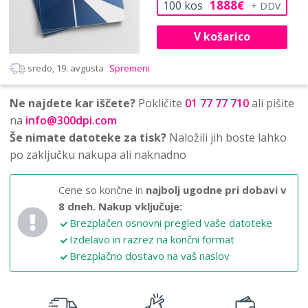
1888
100
kos
€
V košarico
sredo, 19. avgusta
Spremeni
Ne najdete kar iščete?
Pokličite
01 77 77 710
ali pišite
na
info@300dpi.com
Še nimate datoteke za tisk?
Naložili jih boste lahko
po zaključku nakupa ali naknadno
Cene so končne in
najbolj ugodne pri dobavi v
8 dneh.
Nakup vključuje:
Brezplačen osnovni pregled vaše datoteke
Izdelavo in razrez na končni format
Brezplačno dostavo na vaš naslov