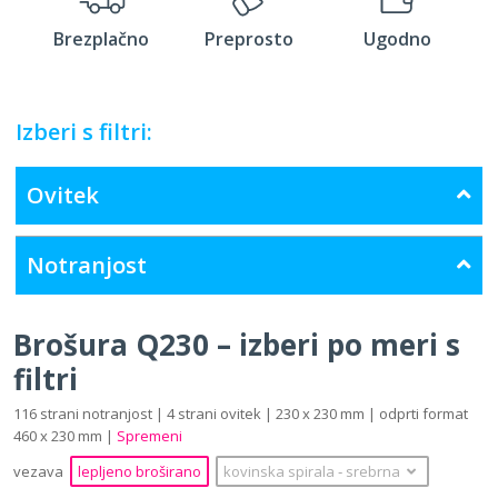
Brezplačno
Preprosto
Ugodno
Izberi s filtri:
Ovitek
Notranjost
Brošura Q230 – izberi po meri s
filtri
116 strani notranjost | 4 strani ovitek | 230 x 230 mm | odprti format
460 x 230 mm |
Spremeni
vezava
lepljeno broširano
kovinska spirala
‐
srebrna