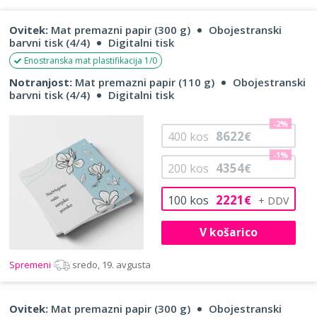
Ovitek:
Mat premazni papir (300 g)
Obojestranski
barvni tisk (4/4)
Digitalni tisk
Enostranska mat plastifikacija 1/0
Notranjost:
Mat premazni papir (110 g)
Obojestranski
barvni tisk (4/4)
Digitalni tisk
-2%
8622
400
kos
€
-1%
4354
200
kos
€
2221
100
kos
€
V košarico
Spremeni
sredo, 19. avgusta
Ovitek:
Mat premazni papir (300 g)
Obojestranski