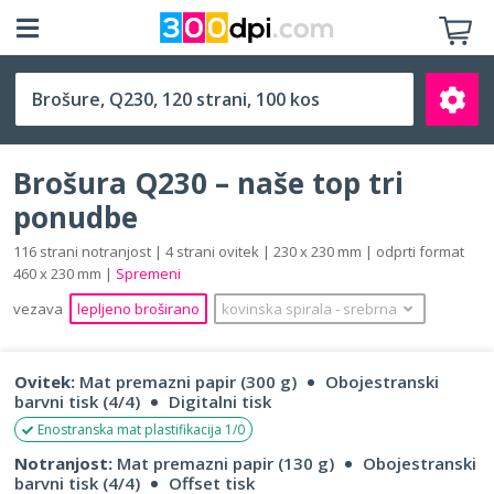
Q230 (230 x 230 mm)
Brošura Q230 – naše top tri
ponudbe
116 strani notranjost | 4 strani ovitek | 230 x 230 mm | odprti format
460 x 230 mm |
Spremeni
Išči
vezava
lepljeno broširano
kovinska spirala
‐
srebrna
Ovitek:
Mat premazni papir (300 g)
Obojestranski
barvni tisk (4/4)
Digitalni tisk
Enostranska mat plastifikacija 1/0
Notranjost:
Mat premazni papir (130 g)
Obojestranski
barvni tisk (4/4)
Offset tisk