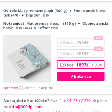
Ovitek:
Mat premazni papir (300 g)
Enostranski barvni
tisk (4/0)
Digitalni tisk
Notranjost:
Mat premazni papir (110 g)
Obojestranski
barvni tisk (4/4)
Offset tisk
-67%
2504
400
kos
€
-46%
2019
200
kos
€
1897
100
kos
€
V košarico
Spremeni
sredo, 19. avgusta
Ne najdete kar iščete?
Pokličite
01 77 77 710
ali pišite
na
info@300dpi.com