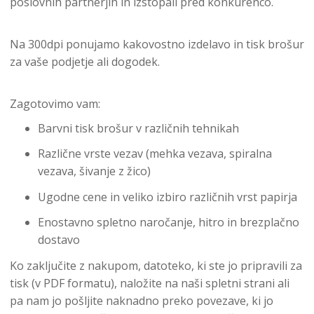
poslovnih partnerjih in izstopali pred konkurenco.
Na 300dpi ponujamo kakovostno izdelavo in tisk brošur
za vaše podjetje ali dogodek.
Zagotovimo vam:
Barvni tisk brošur v različnih tehnikah
Različne vrste vezav (mehka vezava, spiralna
vezava, šivanje z žico)
Ugodne cene in veliko izbiro različnih vrst papirja
Enostavno spletno naročanje, hitro in brezplačno
dostavo
Ko zaključite z nakupom, datoteko, ki ste jo pripravili za
tisk (v PDF formatu), naložite na naši spletni strani ali
pa nam jo pošljite naknadno preko povezave, ki jo