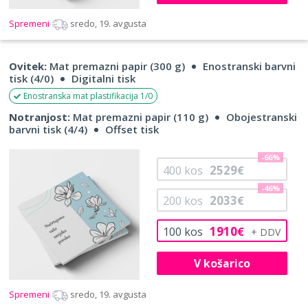
Spremeni
sredo, 19. avgusta
Ovitek:
Mat premazni papir (300 g)
Enostranski barvni
tisk (4/0)
Digitalni tisk
Enostranska mat plastifikacija 1/0
Notranjost:
Mat premazni papir (110 g)
Obojestranski
barvni tisk (4/4)
Offset tisk
-66%
2529
400
kos
€
-46%
2033
200
kos
€
1910
100
kos
€
V košarico
Spremeni
sredo, 19. avgusta