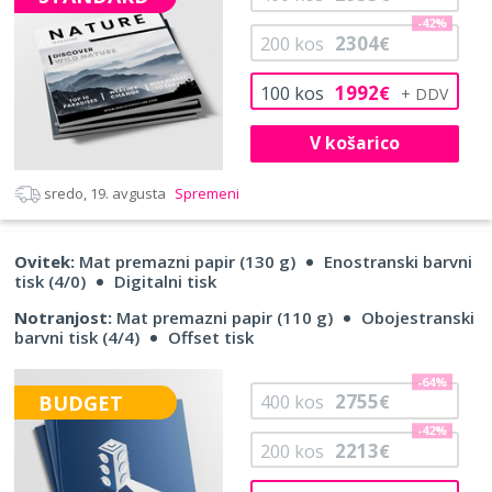
-42%
2304
200
kos
€
1992
100
kos
€
V košarico
sredo, 19. avgusta
Spremeni
Ovitek:
Mat premazni papir (130 g)
Enostranski barvni
tisk (4/0)
Digitalni tisk
Notranjost:
Mat premazni papir (110 g)
Obojestranski
barvni tisk (4/4)
Offset tisk
-64%
2755
BUDGET
400
kos
€
-42%
2213
200
kos
€