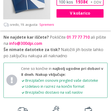
1938
100
kos
€
V košarico
sredo, 19. avgusta
Spremeni
Ne najdete kar iščete?
Pokličite
01 77 77 710
ali pišite
na
info@300dpi.com
Še nimate datoteke za tisk?
Naložili jih boste lahko
po zaključku nakupa ali naknadno
Cene so končne in
najbolj ugodne pri dobavi v
8 dneh.
Nakup vključuje:
Brezplačen osnovni pregled vaše datoteke
Izdelavo in razrez na končni format
Brezplačno dostavo na vaš naslov