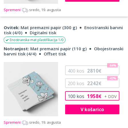
Spremeni
sredo, 19. avgusta
Ovitek:
Mat premazni papir (300 g)
Enostranski barvni
tisk (4/0)
Digitalni tisk
Enostranska mat plastifikacija 1/0
Notranjost:
Mat premazni papir (110 g)
Obojestranski
barvni tisk (4/4)
Offset tisk
-64%
2810
400
kos
€
-42%
2242
200
kos
€
1958
100
kos
€
V košarico
Spremeni
sredo, 19. avgusta