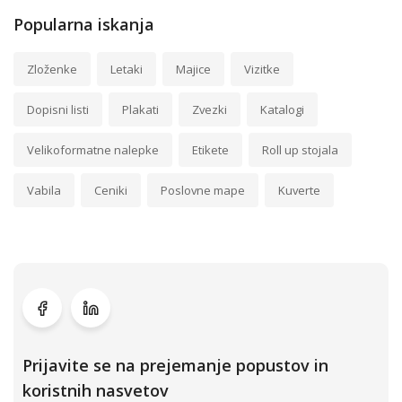
Popularna iskanja
Zloženke
Letaki
Majice
Vizitke
Dopisni listi
Plakati
Zvezki
Katalogi
Velikoformatne nalepke
Etikete
Roll up stojala
Vabila
Ceniki
Poslovne mape
Kuverte
Prijavite se na prejemanje popustov in
koristnih nasvetov