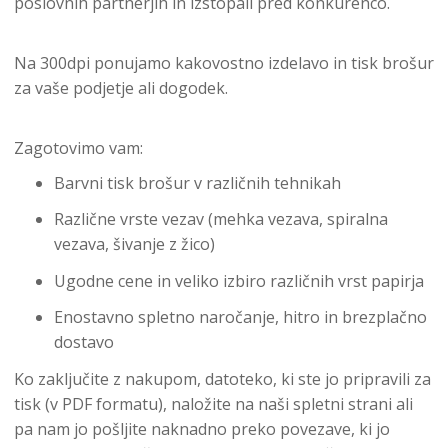
poslovnih partnerjih in izstopali pred konkurenco.
Na 300dpi ponujamo kakovostno izdelavo in tisk brošur
za vaše podjetje ali dogodek.
Zagotovimo vam:
Barvni tisk brošur v različnih tehnikah
Različne vrste vezav (mehka vezava, spiralna
vezava, šivanje z žico)
Ugodne cene in veliko izbiro različnih vrst papirja
Enostavno spletno naročanje, hitro in brezplačno
dostavo
Ko zaključite z nakupom, datoteko, ki ste jo pripravili za
tisk (v PDF formatu), naložite na naši spletni strani ali
pa nam jo pošljite naknadno preko povezave, ki jo