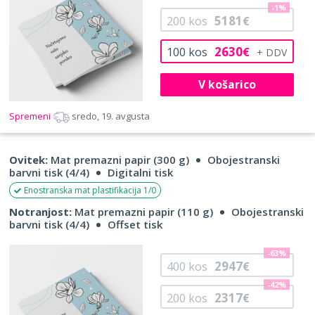
-1%
5181
200
kos
€
2630
100
kos
€
V košarico
Spremeni
sredo, 19. avgusta
Ovitek:
Mat premazni papir (300 g)
Obojestranski
barvni tisk (4/4)
Digitalni tisk
Enostranska mat plastifikacija 1/0
Notranjost:
Mat premazni papir (110 g)
Obojestranski
barvni tisk (4/4)
Offset tisk
-63%
2947
400
kos
€
-42%
2317
200
kos
€