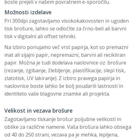
boste prejeli v našem povratnem e-sporočilu.
Možnosti izdelave
Pri 300dpi zagotavljamo visokokakovosten in ugoden
tisk brošure, lahko se odločite za črno-beli ali barvni
tisk v digitalni ali offset tehniki.
Na izbiro ponujamo več vrst papirja, kot so premazni
mat ali sijajni papir, nepremazni, barvni ali recikliran
papir. Možna je tudi dodelava naslovnice oz. brošure
(rezanje, zgibanje, žlebljenje, plastifikacije, slepi tisk,
zlatotisk, UV lakiranje). Z izbiro pravega papirja in
naslovnice boste lahko še bolj poudarili lastnosti in
identiteto vaše blagovne znamke ali projekta.
Velikost in vezava brošure
Zagotavljamo tiskanje brošur poljubne velikosti in
oblike za različne namene. Vaša brošura lahko obsega
od 40 do 250 strani, vezava pa je mehka, lepljena,