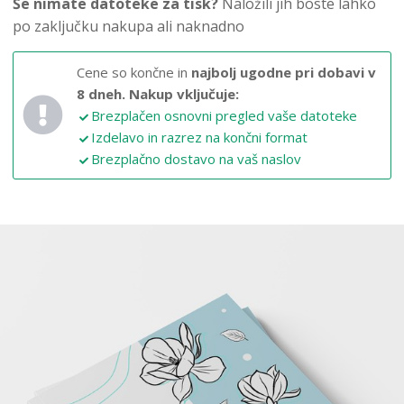
Še nimate datoteke za tisk?
Naložili jih boste lahko
po zaključku nakupa ali naknadno
Cene so končne in
najbolj ugodne pri dobavi v
8 dneh.
Nakup vključuje:
Brezplačen osnovni pregled vaše datoteke
Izdelavo in razrez na končni format
Brezplačno dostavo na vaš naslov