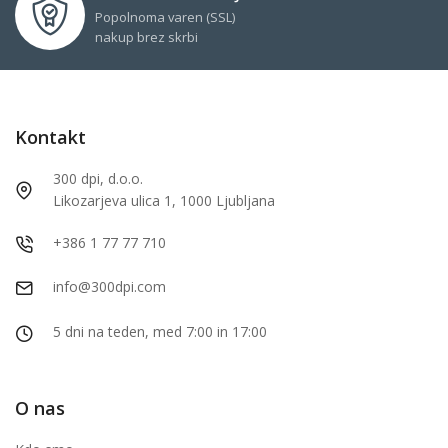
Popolnoma varen (SSL)
nakup brez skrbi
Kontakt
300 dpi, d.o.o.
Likozarjeva ulica 1, 1000 Ljubljana
+386 1 77 77 710
info@300dpi.com
5 dni na teden, med 7:00 in 17:00
O nas