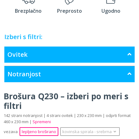
Brezplačno
Preprosto
Ugodno
Izberi s filtri:
Ovitek
Notranjost
Brošura Q230 – izberi po meri s
filtri
142 strani notranjost | 4 strani ovitek | 230 x 230 mm | odprti format
460 x 230 mm |
Spremeni
vezava
lepljeno broširano
kovinska spirala
‐
srebrna