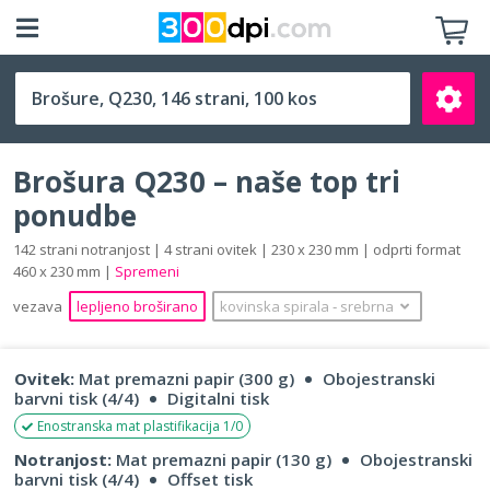
Q230 (230 x 230 mm)
Brošura Q230 – naše top tri
ponudbe
142 strani notranjost | 4 strani ovitek | 230 x 230 mm | odprti format
460 x 230 mm |
Spremeni
Išči
vezava
lepljeno broširano
kovinska spirala
‐
srebrna
Ovitek:
Mat premazni papir (300 g)
Obojestranski
barvni tisk (4/4)
Digitalni tisk
Enostranska mat plastifikacija 1/0
Notranjost:
Mat premazni papir (130 g)
Obojestranski
barvni tisk (4/4)
Offset tisk