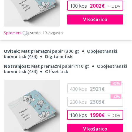
2002
100
kos
€
V košarico
Spremeni
sredo, 19. avgusta
Ovitek:
Mat premazni papir (300 g)
Obojestranski
barvni tisk (4/4)
Digitalni tisk
Notranjost:
Mat premazni papir (110 g)
Obojestranski
barvni tisk (4/4)
Offset tisk
-63%
2921
400
kos
€
-42%
2303
200
kos
€
1990
100
kos
€
V košarico