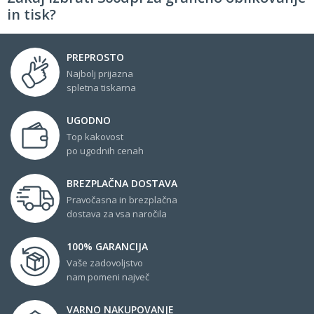
in tisk?
PREPROSTO
Najbolj prijazna
spletna tiskarna
UGODNO
Top kakovost
po ugodnih cenah
BREZPLAČNA DOSTAVA
Pravočasna in brezplačna
dostava za vsa naročila
100% GARANCIJA
Vaše zadovoljstvo
nam pomeni največ
VARNO NAKUPOVANJE