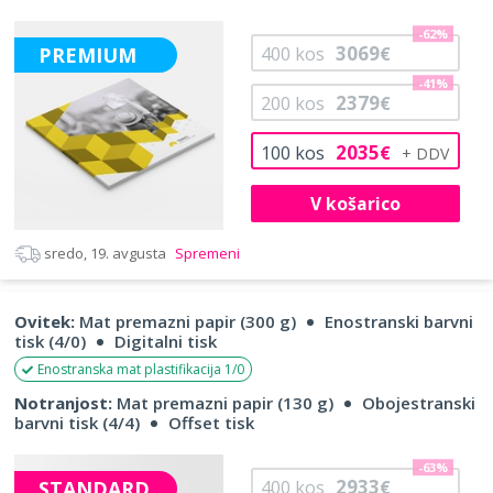
-62%
3069
PREMIUM
400
kos
€
-41%
2379
200
kos
€
2035
100
kos
€
V košarico
sredo, 19. avgusta
Spremeni
Ovitek:
Mat premazni papir (300 g)
Enostranski barvni
tisk (4/0)
Digitalni tisk
Enostranska mat plastifikacija 1/0
Notranjost:
Mat premazni papir (130 g)
Obojestranski
barvni tisk (4/4)
Offset tisk
-63%
2933
STANDARD
400
kos
€