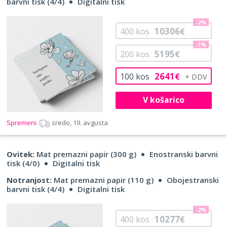
barvni tisk (4/4)
Digitalni tisk
-2%
10306
400
kos
€
-1%
5195
200
kos
€
2641
100
kos
€
V košarico
Spremeni
sredo, 19. avgusta
Ovitek:
Mat premazni papir (300 g)
Enostranski barvni
tisk (4/0)
Digitalni tisk
Notranjost:
Mat premazni papir (110 g)
Obojestranski
barvni tisk (4/4)
Digitalni tisk
-2%
10277
400
kos
€