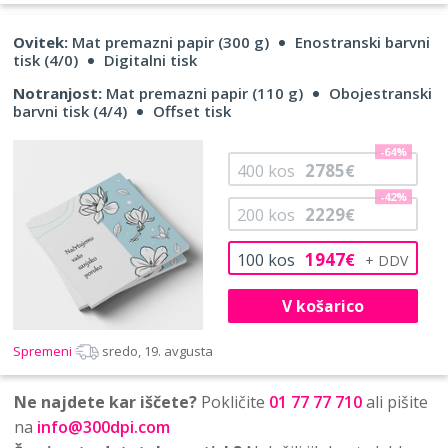
Ovitek:
Mat premazni papir (300 g)
Enostranski barvni
tisk (4/0)
Digitalni tisk
Notranjost:
Mat premazni papir (110 g)
Obojestranski
barvni tisk (4/4)
Offset tisk
-64%
2785
400
kos
€
-42%
2229
200
kos
€
1947
100
kos
€
V košarico
Spremeni
sredo, 19. avgusta
Ne najdete kar iščete?
Pokličite
01 77 77 710
ali pišite
na
info@300dpi.com