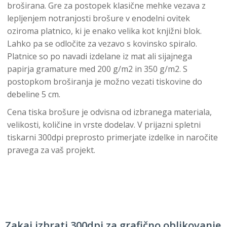
broširana. Gre za postopek klasične mehke vezava z
lepljenjem notranjosti brošure v enodelni ovitek
oziroma platnico, ki je enako velika kot knjižni blok.
Lahko pa se odločite za vezavo s kovinsko spiralo.
Platnice so po navadi izdelane iz mat ali sijajnega
papirja gramature med 200 g/m2 in 350 g/m2. S
postopkom broširanja je možno vezati tiskovine do
debeline 5 cm.
Cena tiska brošure je odvisna od izbranega materiala,
velikosti, količine in vrste dodelav. V prijazni spletni
tiskarni 300dpi preprosto primerjate izdelke in naročite
pravega za vaš projekt.
Zakaj izbrati 300dpi za grafično oblikovanje