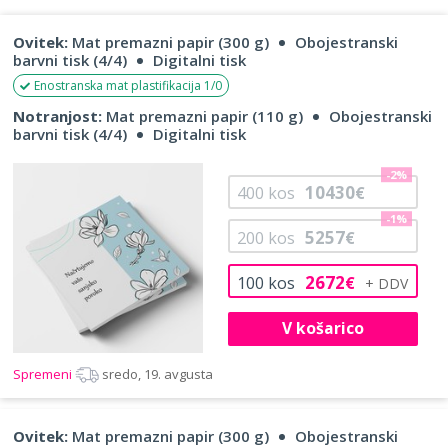
Ovitek:
Mat premazni papir (300 g)
Obojestranski
barvni tisk (4/4)
Digitalni tisk
Enostranska mat plastifikacija 1/0
Notranjost:
Mat premazni papir (110 g)
Obojestranski
barvni tisk (4/4)
Digitalni tisk
-2%
10430
400
kos
€
-1%
5257
200
kos
€
2672
100
kos
€
V košarico
Spremeni
sredo, 19. avgusta
Ovitek:
Mat premazni papir (300 g)
Obojestranski