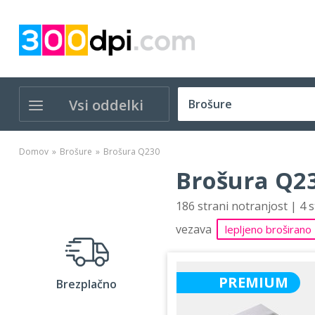
Vsi oddelki
Domov
Brošure
Brošura Q230
Brošura Q23
186 strani notranjost | 4 
vezava
lepljeno broširano
PREMIUM
Brezplačno