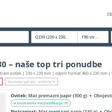
PR
Q230
(230 x 230 mm)
190 strani
Velikost (zaprte) tiskovine
0 – naše top tri ponudbe
strani ovitek | 230 x 230 mm | odprti format 460 x 230 mm |
kovinska spirala
‐
srebrna
Ovitek:
Mat premazni papir (300 g)
Obojestr
Enostranska mat plastifikacija 1/0
Notranjost:
Mat premazni papir (130 g)
Obo