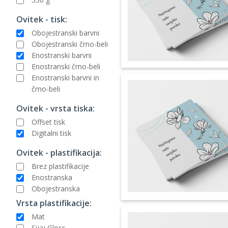
Ovitek - tisk:
Obojestranski barvni
Obojestranski črno-beli
Enostranski barvni
Enostranski črno-beli
Enostranski barvni in
črno-beli
Ovitek - vrsta tiska:
Offset tisk
Digitalni tisk
Ovitek - plastifikacija:
Brez plastifikacije
Enostranska
Obojestranska
Vrsta plastifikacije:
Mat
Sijaj Gloss