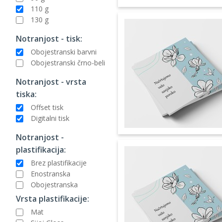
110 g
130 g
Notranjost - tisk:
Obojestranski barvni
Obojestranski črno-beli
Notranjost - vrsta
tiska:
Offset tisk
Digitalni tisk
Notranjost -
plastifikacija:
Brez plastifikacije
Enostranska
Obojestranska
Vrsta plastifikacije:
Mat