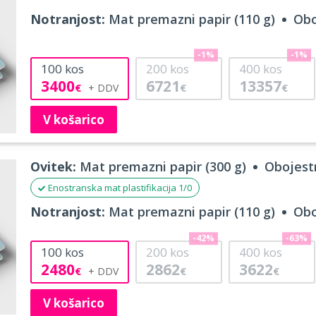
Notranjost:
Mat premazni papir (110 g)
Obo
-1%
-1%
100
kos
200
kos
400
kos
3400
6721
13357
€
€
€
V košarico
Ovitek:
Mat premazni papir (300 g)
Obojestr
Enostranska mat plastifikacija 1/0
Notranjost:
Mat premazni papir (110 g)
Obo
-42%
-63%
100
kos
200
kos
400
kos
2480
2862
3622
€
€
€
V košarico