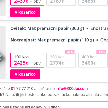
2437
2787
3485
€
€
€
V košarico
Ovitek:
Mat premazni papir (300 g)
Enostran
Notranjost:
Mat premazni papir (110 g)
Obo
-42%
-64%
100
kos
200
kos
400
kos
2425
2774
3460
€
€
€
V košarico
ličite
01 77 77 710
ali pišite na
info@300dpi.com
sk?
Naložili jih boste lahko po zaključku nakupa ali naknadn
ajbolj ugodne pri dobavi v 8 dneh.