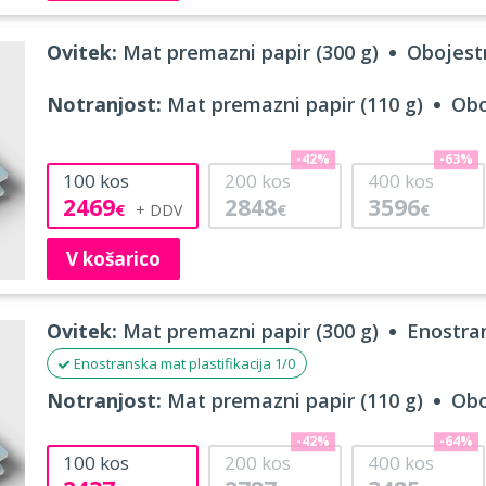
Ovitek:
Mat premazni papir (300 g)
Obojestr
Notranjost:
Mat premazni papir (110 g)
Obo
-42%
-63%
100
kos
200
kos
400
kos
2469
2848
3596
€
€
€
V košarico
Ovitek:
Mat premazni papir (300 g)
Enostran
Enostranska mat plastifikacija 1/0
Notranjost:
Mat premazni papir (110 g)
Obo
-42%
-64%
100
kos
200
kos
400
kos