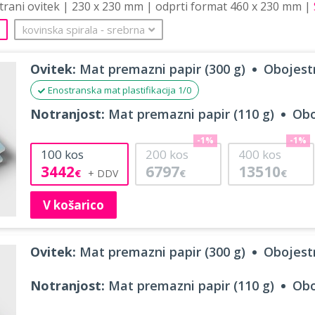
strani ovitek | 230 x 230 mm | odprti format 460 x 230 mm |
kovinska spirala
‐
srebrna
Ovitek:
Mat premazni papir (300 g)
Obojestr
Enostranska mat plastifikacija 1/0
Notranjost:
Mat premazni papir (110 g)
Obo
-1%
-1%
100
kos
200
kos
400
kos
3442
6797
13510
€
€
€
V košarico
Ovitek:
Mat premazni papir (300 g)
Obojestr
Notranjost:
Mat premazni papir (110 g)
Obo