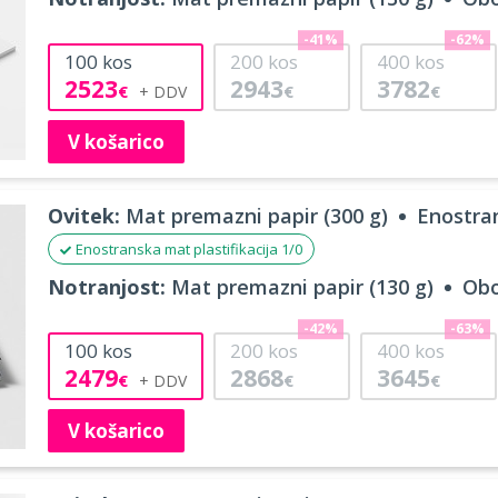
-41%
-62%
100
kos
200
kos
400
kos
2523
2943
3782
€
€
€
V košarico
Ovitek:
Mat premazni papir (300 g)
Enostran
Enostranska mat plastifikacija 1/0
Notranjost:
Mat premazni papir (130 g)
Obo
-42%
-63%
100
kos
200
kos
400
kos
2479
2868
3645
€
€
€
V košarico