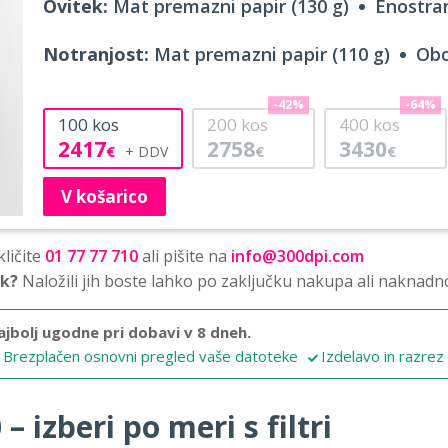
Ovitek:
Mat premazni papir (130 g)
Enostran
Notranjost:
Mat premazni papir (110 g)
Obo
-42%
-64%
100
kos
200
kos
400
kos
2417
2758
3430
€
€
€
V košarico
ličite
01 77 77 710
ali pišite na
info@300dpi.com
sk?
Naložili jih boste lahko po zaključku nakupa ali naknadn
ajbolj ugodne pri dobavi v 8 dneh.
Brezplačen osnovni pregled vaše datoteke
Izdelavo in razrez
 izberi po meri s filtri