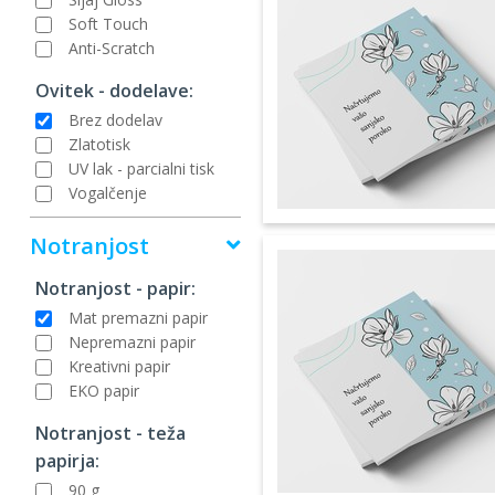
Soft Touch
Anti-Scratch
Ovitek - dodelave:
Brez dodelav
Zlatotisk
UV lak - parcialni tisk
Vogalčenje
Notranjost
Notranjost - papir:
Mat premazni papir
Nepremazni papir
Kreativni papir
EKO papir
Notranjost - teža
papirja:
90 g