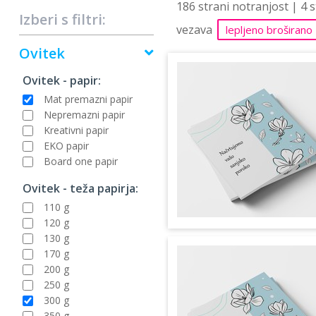
186 strani notranjost | 4 
Izberi s filtri:
vezava
lepljeno broširano
Ovitek
Ovitek - papir:
Mat premazni papir
Nepremazni papir
Kreativni papir
EKO papir
Board one papir
Ovitek - teža papirja:
110 g
120 g
130 g
170 g
200 g
250 g
300 g
350 g