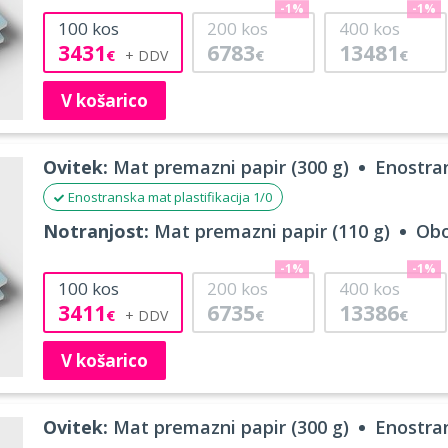
-1%
-1%
100
kos
200
kos
400
kos
3431
6783
13481
€
€
€
V košarico
Ovitek:
Mat premazni papir (300 g)
Enostran
Enostranska mat plastifikacija 1/0
Notranjost:
Mat premazni papir (110 g)
Obo
-1%
-1%
100
kos
200
kos
400
kos
3411
6735
13386
€
€
€
V košarico
Ovitek:
Mat premazni papir (300 g)
Enostran