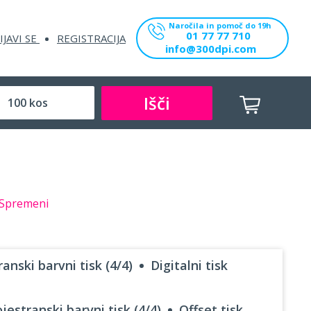
Naročila in pomoč do 19h
01 77 77 710
IJAVI SE
REGISTRACIJA
info@300dpi.com
Išči
Spremeni
anski barvni tisk (4/4)
Digitalni tisk
jestranski barvni tisk (4/4)
Offset tisk