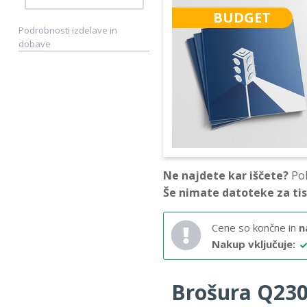
BUDGET
Podrobnosti izdelave in
dobave
Ne najdete kar iščete?
Pok
Še nimate datoteke za ti
Cene so končne in
n
Nakup vključuje:
Brošura Q230 –