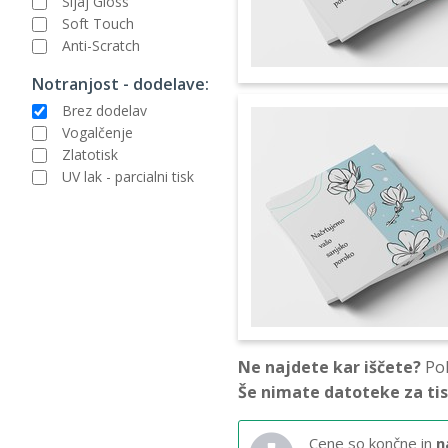
Sijaj Gloss
Soft Touch
Anti-Scratch
Notranjost - dodelave:
Brez dodelav
Vogalčenje
Zlatotisk
UV lak - parcialni tisk
Ne najdete kar iščete?
Pok
Še nimate datoteke za ti
Cene so končne in
n