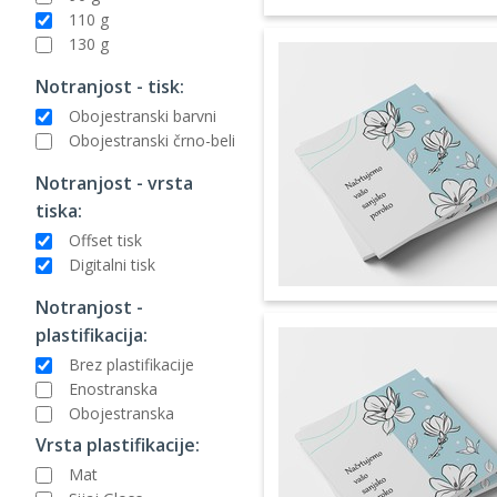
110 g
130 g
Notranjost - tisk:
Obojestranski barvni
Obojestranski črno-beli
Notranjost - vrsta
tiska:
Offset tisk
Digitalni tisk
Notranjost -
plastifikacija:
Brez plastifikacije
Enostranska
Obojestranska
Vrsta plastifikacije:
Mat