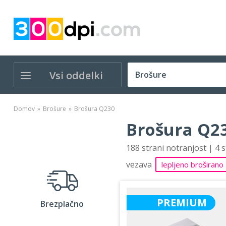
Vsi oddelki
Domov
Brošure
Brošura Q230
Brošura Q23
188 strani notranjost | 4 
vezava
lepljeno broširano
PREMIUM
Brezplačno