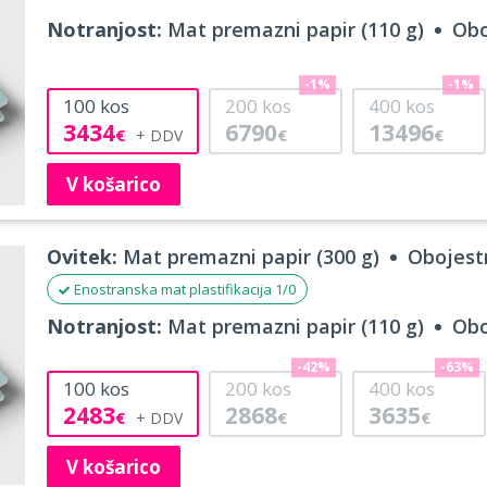
Notranjost:
Mat premazni papir (110 g)
Obo
-1%
-1%
100
kos
200
kos
400
kos
3434
6790
13496
€
€
€
V košarico
Ovitek:
Mat premazni papir (300 g)
Obojestr
Enostranska mat plastifikacija 1/0
Notranjost:
Mat premazni papir (110 g)
Obo
-42%
-63%
100
kos
200
kos
400
kos
2483
2868
3635
€
€
€
V košarico