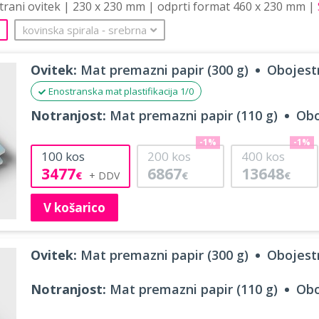
strani ovitek | 230 x 230 mm | odprti format 460 x 230 mm |
kovinska spirala
‐
srebrna
Ovitek:
Mat premazni papir (300 g)
Obojestr
Enostranska mat plastifikacija 1/0
Notranjost:
Mat premazni papir (110 g)
Obo
-1%
-1%
100
kos
200
kos
400
kos
3477
6867
13648
€
€
€
V košarico
Ovitek:
Mat premazni papir (300 g)
Obojestr
Notranjost:
Mat premazni papir (110 g)
Obo