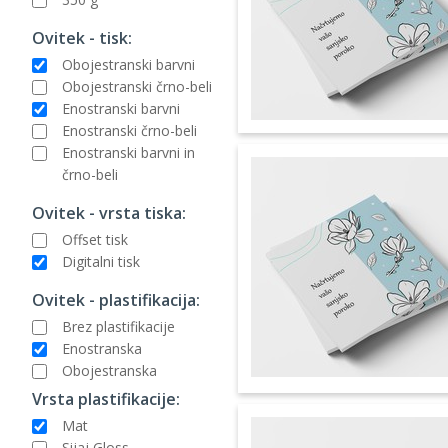
Ovitek - tisk:
Obojestranski barvni
Obojestranski črno-beli
Enostranski barvni
Enostranski črno-beli
Enostranski barvni in
črno-beli
Ovitek - vrsta tiska:
Offset tisk
Digitalni tisk
Ovitek - plastifikacija:
Brez plastifikacije
Enostranska
Obojestranska
Vrsta plastifikacije:
Mat
Sijaj Gloss