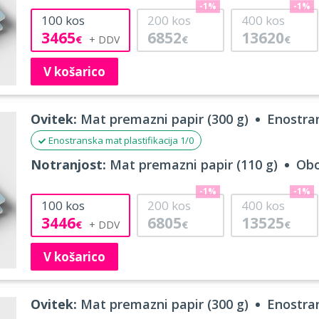
-1%
-1%
100
kos
200
kos
400
kos
3465
6852
13620
€
€
€
V košarico
Ovitek:
Mat premazni papir (300 g)
Enostran
Enostranska mat plastifikacija 1/0
Notranjost:
Mat premazni papir (110 g)
Obo
-1%
-1%
100
kos
200
kos
400
kos
3446
6805
13525
€
€
€
V košarico
Ovitek:
Mat premazni papir (300 g)
Enostran