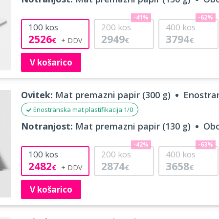
-41%
-62%
100
kos
200
kos
400
kos
2526
2949
3794
€
€
€
V košarico
Ovitek:
Mat premazni papir (300 g)
Enostran
Enostranska mat plastifikacija 1/0
Notranjost:
Mat premazni papir (130 g)
Obo
-42%
-63%
100
kos
200
kos
400
kos
2482
2874
3658
€
€
€
V košarico