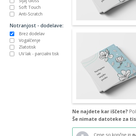
Sijaj Gloss
Soft Touch
Anti-Scratch
Notranjost - dodelave:
Brez dodelav
Vogalčenje
Zlatotisk
UV lak - parcialni tisk
Ne najdete kar iščete?
Pok
Še nimate datoteke za ti
Cene so končne in
n