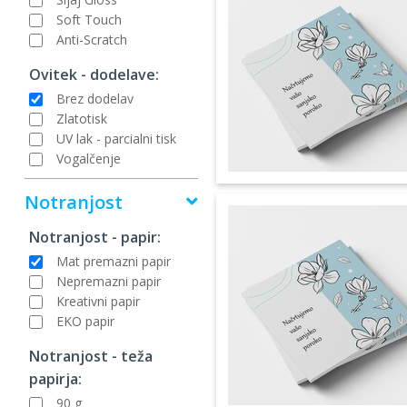
Soft Touch
Anti-Scratch
Ovitek - dodelave:
Brez dodelav
Zlatotisk
UV lak - parcialni tisk
Vogalčenje
Notranjost
Notranjost - papir:
Mat premazni papir
Nepremazni papir
Kreativni papir
EKO papir
Notranjost - teža
papirja:
90 g