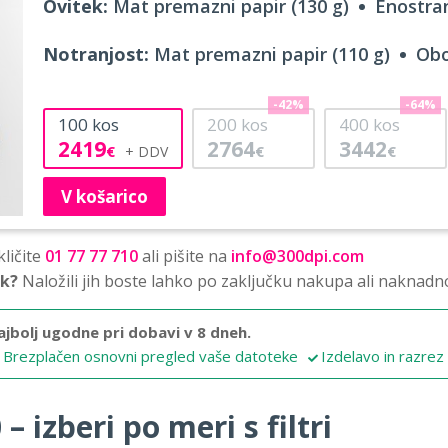
Ovitek:
Mat premazni papir (130 g)
Enostran
Notranjost:
Mat premazni papir (110 g)
Obo
-42%
-64%
100
kos
200
kos
400
kos
2419
2764
3442
€
€
€
V košarico
ličite
01 77 77 710
ali pišite na
info@300dpi.com
sk?
Naložili jih boste lahko po zaključku nakupa ali naknadn
ajbolj ugodne pri dobavi v 8 dneh.
Brezplačen osnovni pregled vaše datoteke
Izdelavo in razrez
 izberi po meri s filtri