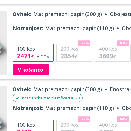
Ovitek:
Mat premazni papir (300 g)
Obojestr
Notranjost:
Mat premazni papir (110 g)
Obo
-42%
-63%
100
kos
200
kos
400
kos
2471
2854
3609
€
€
€
V košarico
Ovitek:
Mat premazni papir (300 g)
Enostran
Enostranska mat plastifikacija 1/0
Notranjost:
Mat premazni papir (110 g)
Obo
-42%
-64%
100
kos
200
kos
400
kos