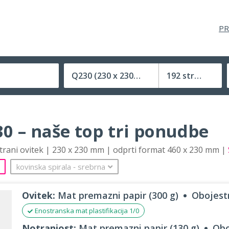
PR
Q230
(230 x 230 mm)
192 strani
Velikost (zaprte) tiskovine
0 – naše top tri ponudbe
strani ovitek | 230 x 230 mm | odprti format 460 x 230 mm |
kovinska spirala
‐
srebrna
Ovitek:
Mat premazni papir (300 g)
Obojestr
Enostranska mat plastifikacija 1/0
Notranjost:
Mat premazni papir (130 g)
Obo