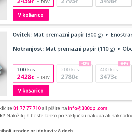
2439
2793
3498
€
€
€
V košarico
Ovitek:
Mat premazni papir (300 g)
Enostran
Notranjost:
Mat premazni papir (110 g)
Obo
-42%
-64%
100
kos
200
kos
400
kos
2428
2780
3473
€
€
€
V košarico
ličite
01 77 77 710
ali pišite na
info@300dpi.com
sk?
Naložili jih boste lahko po zaključku nakupa ali naknadn
ajbolj ugodne pri dobavi v 8 dneh.