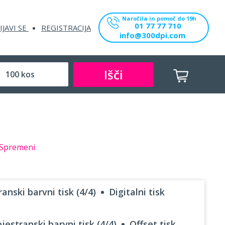
Naročila in pomoč do 19h
01 77 77 710
IJAVI SE
REGISTRACIJA
info@300dpi.com
Išči
Spremeni
anski barvni tisk (4/4)
Digitalni tisk
jestranski barvni tisk (4/4)
Offset tisk