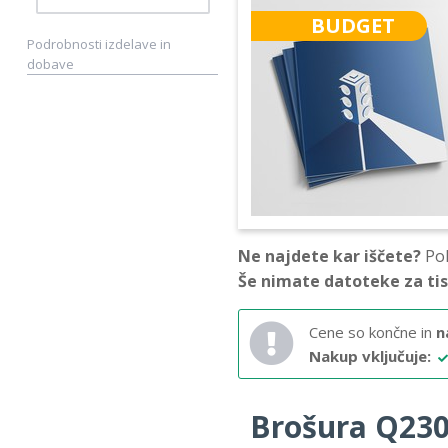
BUDGET
Podrobnosti izdelave in
dobave
Ne najdete kar iščete?
Pok
Še nimate datoteke za ti
Cene so končne in
n
Nakup vključuje:
Brošura Q230 –