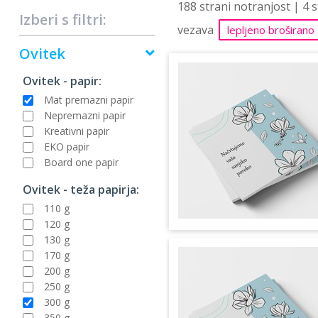
188 strani notranjost | 4 
Izberi s filtri:
vezava
lepljeno broširano
Ovitek
Ovitek - papir:
Mat premazni papir
Nepremazni papir
Kreativni papir
EKO papir
Board one papir
Ovitek - teža papirja:
110 g
120 g
130 g
170 g
200 g
250 g
300 g
350 g