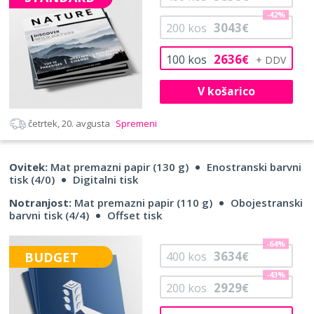
-42%
3043
200
kos
€
2636
100
kos
€
V košarico
četrtek, 20. avgusta
Spremeni
Ovitek:
Mat premazni papir (130 g)
Enostranski barvni
tisk (4/0)
Digitalni tisk
Notranjost:
Mat premazni papir (110 g)
Obojestranski
barvni tisk (4/4)
Offset tisk
-64%
3634
BUDGET
400
kos
€
-43%
2929
200
kos
€