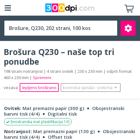
Q230 (230 x 230 mm)
Brošura Q230 – naše top tri
ponudbe
198 strani notranjost | 4 strani ovitek | 230 x 230 mm | odprti format
460 x 230 mm |
Spremeni
Išči
vezava
lepljeno broširano
kovinska spirala
‐
srebrna
Ovitek:
Mat premazni papir (300 g)
Obojestranski
barvni tisk (4/4)
Digitalni tisk
Enostranska mat plastifikacija 1/0
Notranjost:
Mat premazni papir (130 g)
Obojestranski
barvni tisk (4/4)
Offset tisk