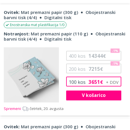
Ovitek:
Mat premazni papir (300 g)
Obojestranski
barvni tisk (4/4)
Digitalni tisk
Enostranska mat plastifikacija 1/0
Notranjost:
Mat premazni papir (110 g)
Obojestranski
barvni tisk (4/4)
Digitalni tisk
-1%
14344
400
kos
€
-1%
7215
200
kos
€
3651
100
kos
€
V košarico
Spremeni
četrtek, 20. avgusta
Ovitek:
Mat premazni papir (300 g)
Obojestranski