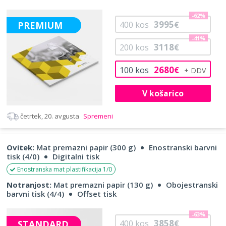
-62%
3995
PREMIUM
400
kos
€
-41%
3118
200
kos
€
2680
100
kos
€
V košarico
četrtek, 20. avgusta
Spremeni
Ovitek:
Mat premazni papir (300 g)
Enostranski barvni
tisk (4/0)
Digitalni tisk
Enostranska mat plastifikacija 1/0
Notranjost:
Mat premazni papir (130 g)
Obojestranski
barvni tisk (4/4)
Offset tisk
-63%
3858
STANDARD
400
kos
€