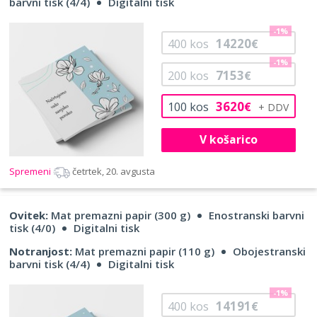
barvni tisk (4/4)
Digitalni tisk
-1%
14220
400
kos
€
-1%
7153
200
kos
€
3620
100
kos
€
V košarico
Spremeni
četrtek, 20. avgusta
Ovitek:
Mat premazni papir (300 g)
Enostranski barvni
tisk (4/0)
Digitalni tisk
Notranjost:
Mat premazni papir (110 g)
Obojestranski
barvni tisk (4/4)
Digitalni tisk
-1%
14191
400
kos
€