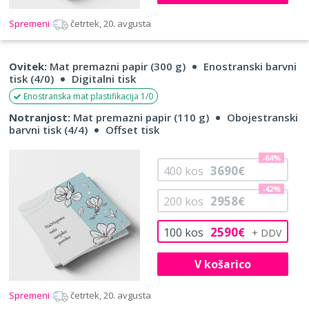
Spremeni
četrtek, 20. avgusta
Ovitek:
Mat premazni papir (300 g)
Enostranski barvni
tisk (4/0)
Digitalni tisk
Enostranska mat plastifikacija 1/0
Notranjost:
Mat premazni papir (110 g)
Obojestranski
barvni tisk (4/4)
Offset tisk
-64%
3690
400
kos
€
-42%
2958
200
kos
€
2590
100
kos
€
V košarico
Spremeni
četrtek, 20. avgusta