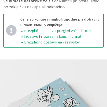
Še nimate datoteke za tisk?
Naložili jih boste lahko
po zaključku nakupa ali naknadno
Cene so končne in
najbolj ugodne pri dobavi v
8 dneh.
Nakup vključuje:
Brezplačen osnovni pregled vaše datoteke
Izdelavo in razrez na končni format
Brezplačno dostavo na vaš naslov