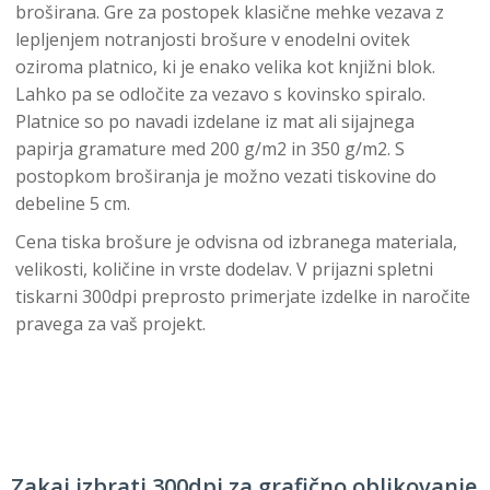
broširana. Gre za postopek klasične mehke vezava z
lepljenjem notranjosti brošure v enodelni ovitek
oziroma platnico, ki je enako velika kot knjižni blok.
Lahko pa se odločite za vezavo s kovinsko spiralo.
Platnice so po navadi izdelane iz mat ali sijajnega
papirja gramature med 200 g/m2 in 350 g/m2. S
postopkom broširanja je možno vezati tiskovine do
debeline 5 cm.
Cena tiska brošure je odvisna od izbranega materiala,
velikosti, količine in vrste dodelav. V prijazni spletni
tiskarni 300dpi preprosto primerjate izdelke in naročite
pravega za vaš projekt.
Zakaj izbrati 300dpi za grafično oblikovanje