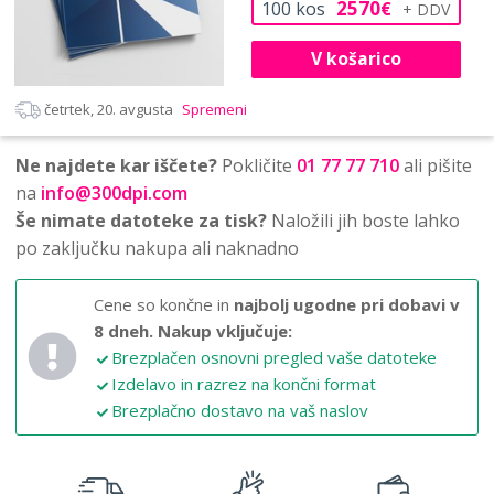
2570
100
kos
€
V košarico
četrtek, 20. avgusta
Spremeni
Ne najdete kar iščete?
Pokličite
01 77 77 710
ali pišite
na
info@300dpi.com
Še nimate datoteke za tisk?
Naložili jih boste lahko
po zaključku nakupa ali naknadno
Cene so končne in
najbolj ugodne pri dobavi v
8 dneh.
Nakup vključuje:
Brezplačen osnovni pregled vaše datoteke
Izdelavo in razrez na končni format
Brezplačno dostavo na vaš naslov