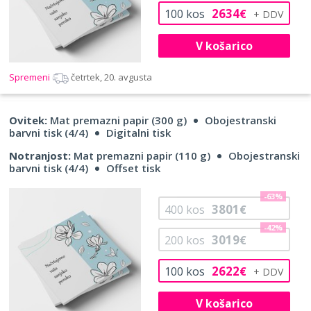
2634
100
kos
€
V košarico
Spremeni
četrtek, 20. avgusta
Ovitek:
Mat premazni papir (300 g)
Obojestranski
barvni tisk (4/4)
Digitalni tisk
Notranjost:
Mat premazni papir (110 g)
Obojestranski
barvni tisk (4/4)
Offset tisk
-63%
3801
400
kos
€
-42%
3019
200
kos
€
2622
100
kos
€
V košarico