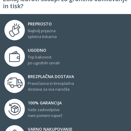
in tisk?
PREPROSTO
Najbolj prijazna
spletna tiskarna
UGODNO
Top kakovost
po ugodnih cenah
BREZPLAČNA DOSTAVA
Pravočasna in brezplačna
dostava za vsa naročila
100% GARANCIJA
Vaše zadovoljstvo
nam pomeni največ
VARNO NAKUPOVANJE