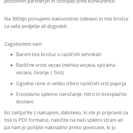
poslovnih partnerjih in izstopali pred konkurenco.
Na 300dpi ponujamo kakovostno izdelavo in tisk brošur
za vaše podjetje ali dogodek.
Zagotovimo vam:
Barvni tisk brošur v različnih tehnikah
Različne vrste vezav (mehka vezava, spiralna
vezava, šivanje z žico)
Ugodne cene in veliko izbiro različnih vrst papirja
Enostavno spletno naročanje, hitro in brezplačno
dostavo
Ko zaključite z nakupom, datoteko, ki ste jo pripravili za
tisk (v PDF formatu), naložite na naši spletni strani ali
pa nam jo pošljite naknadno preko povezave, ki jo