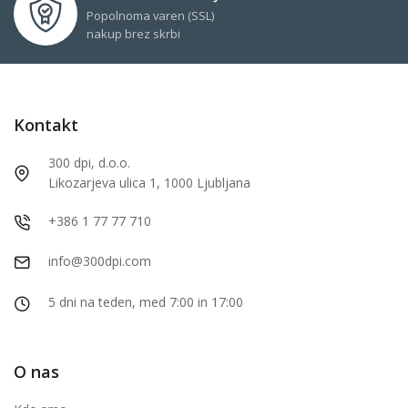
Popolnoma varen (SSL)
nakup brez skrbi
Kontakt
300 dpi, d.o.o.
Likozarjeva ulica 1, 1000 Ljubljana
+386 1 77 77 710
info@300dpi.com
5 dni na teden, med 7:00 in 17:00
O nas