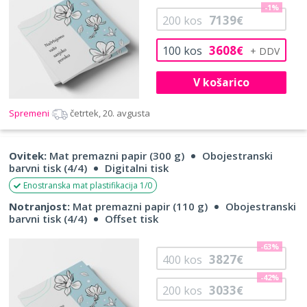
-1%
7139
200
kos
€
3608
100
kos
€
V košarico
Spremeni
četrtek, 20. avgusta
Ovitek:
Mat premazni papir (300 g)
Obojestranski
barvni tisk (4/4)
Digitalni tisk
Enostranska mat plastifikacija 1/0
Notranjost:
Mat premazni papir (110 g)
Obojestranski
barvni tisk (4/4)
Offset tisk
-63%
3827
400
kos
€
-42%
3033
200
kos
€