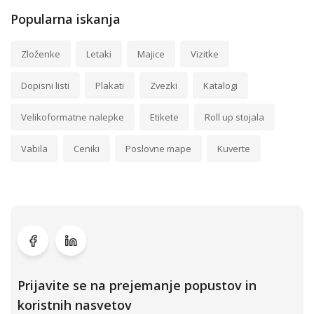
Popularna iskanja
Zloženke
Letaki
Majice
Vizitke
Dopisni listi
Plakati
Zvezki
Katalogi
Velikoformatne nalepke
Etikete
Roll up stojala
Vabila
Ceniki
Poslovne mape
Kuverte
Prijavite se na prejemanje popustov in
koristnih nasvetov