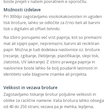
boste prejeli v našem povratnem e-sporočilu.
Možnosti izdelave
Pri 300dpi zagotavljamo visokokakovosten in ugoden
tisk brošure, lahko se odločite za črno-beli ali barvni
tisk v digitalni ali offset tehniki.
Na izbiro ponujamo več vrst papirja, kot so premazni
mat ali sijajni papir, nepremazni, barvni ali recikliran
papir. Možna je tudi dodelava naslovnice oz. brošure
(rezanje, zgibanje, žlebljenje, plastifikacije, slepi tisk,
zlatotisk, UV lakiranje). Z izbiro pravega papirja in
naslovnice boste lahko še bolj poudarili lastnosti in
identiteto vaše blagovne znamke ali projekta.
Velikost in vezava brošure
Zagotavljamo tiskanje brošur poljubne velikosti in
oblike za različne namene. Vaša brošura lahko obsega
od 40 do 250 strani, vezava pa je mehka, lepljena,