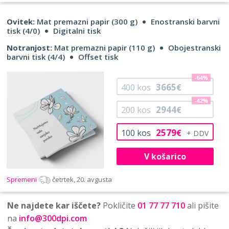
Ovitek:
Mat premazni papir (300 g)
Enostranski barvni
tisk (4/0)
Digitalni tisk
Notranjost:
Mat premazni papir (110 g)
Obojestranski
barvni tisk (4/4)
Offset tisk
-64%
3665
400
kos
€
-42%
2944
200
kos
€
2579
100
kos
€
V košarico
Spremeni
četrtek, 20. avgusta
Ne najdete kar iščete?
Pokličite
01 77 77 710
ali pišite
na
info@300dpi.com