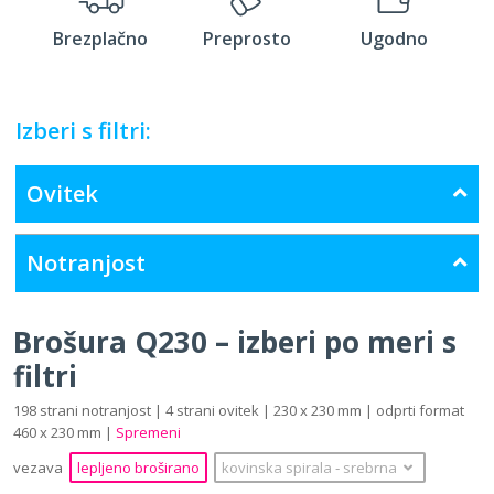
Brezplačno
Preprosto
Ugodno
Izberi s filtri:
Ovitek
Notranjost
Brošura Q230 – izberi po meri s
filtri
198 strani notranjost | 4 strani ovitek | 230 x 230 mm | odprti format
460 x 230 mm |
Spremeni
vezava
lepljeno broširano
kovinska spirala
‐
srebrna