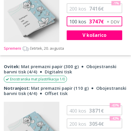
-1%
7416
200
kos
€
3747
100
kos
€
V košarico
Spremeni
četrtek, 20. avgusta
Ovitek:
Mat premazni papir (300 g)
Obojestranski
barvni tisk (4/4)
Digitalni tisk
Enostranska mat plastifikacija 1/0
Notranjost:
Mat premazni papir (110 g)
Obojestranski
barvni tisk (4/4)
Offset tisk
-63%
3871
400
kos
€
-42%
3054
200
kos
€