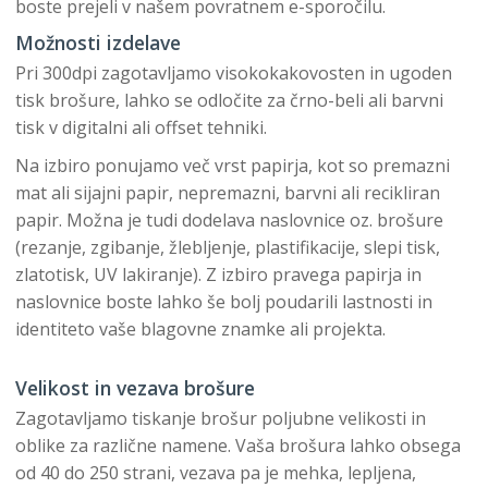
boste prejeli v našem povratnem e-sporočilu.
Možnosti izdelave
Pri 300dpi zagotavljamo visokokakovosten in ugoden
tisk brošure, lahko se odločite za črno-beli ali barvni
tisk v digitalni ali offset tehniki.
Na izbiro ponujamo več vrst papirja, kot so premazni
mat ali sijajni papir, nepremazni, barvni ali recikliran
papir. Možna je tudi dodelava naslovnice oz. brošure
(rezanje, zgibanje, žlebljenje, plastifikacije, slepi tisk,
zlatotisk, UV lakiranje). Z izbiro pravega papirja in
naslovnice boste lahko še bolj poudarili lastnosti in
identiteto vaše blagovne znamke ali projekta.
Velikost in vezava brošure
Zagotavljamo tiskanje brošur poljubne velikosti in
oblike za različne namene. Vaša brošura lahko obsega
od 40 do 250 strani, vezava pa je mehka, lepljena,