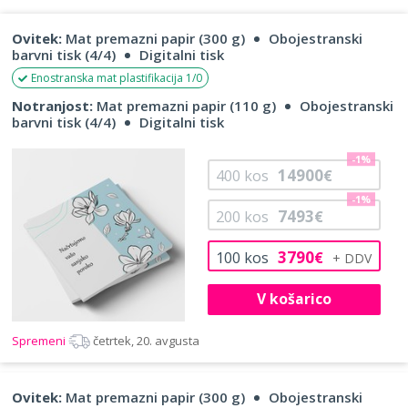
Ovitek:
Mat premazni papir (300 g)
Obojestranski
barvni tisk (4/4)
Digitalni tisk
Enostranska mat plastifikacija 1/0
Notranjost:
Mat premazni papir (110 g)
Obojestranski
barvni tisk (4/4)
Digitalni tisk
-1%
14900
400
kos
€
-1%
7493
200
kos
€
3790
100
kos
€
V košarico
Spremeni
četrtek, 20. avgusta
Ovitek:
Mat premazni papir (300 g)
Obojestranski