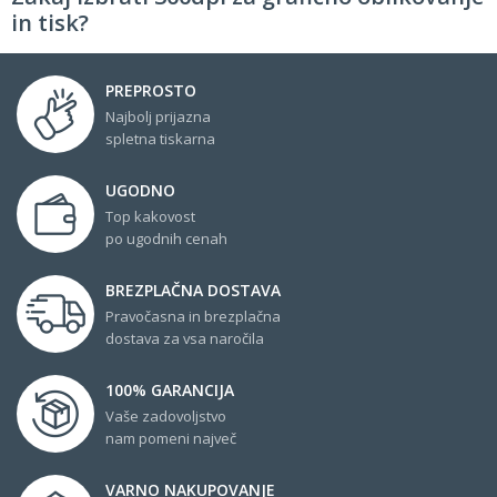
in tisk?
PREPROSTO
Najbolj prijazna
spletna tiskarna
UGODNO
Top kakovost
po ugodnih cenah
BREZPLAČNA DOSTAVA
Pravočasna in brezplačna
dostava za vsa naročila
100% GARANCIJA
Vaše zadovoljstvo
nam pomeni največ
VARNO NAKUPOVANJE