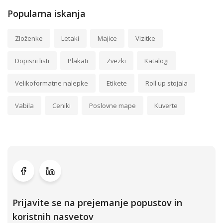
Popularna iskanja
Zloženke
Letaki
Majice
Vizitke
Dopisni listi
Plakati
Zvezki
Katalogi
Velikoformatne nalepke
Etikete
Roll up stojala
Vabila
Ceniki
Poslovne mape
Kuverte
Prijavite se na prejemanje popustov in
koristnih nasvetov