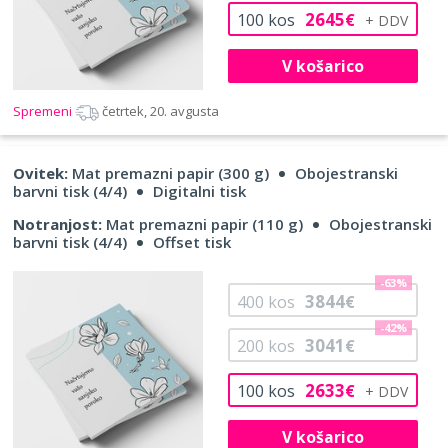
2645
100
kos
€
V košarico
Spremeni
četrtek, 20. avgusta
Ovitek:
Mat premazni papir (300 g)
Obojestranski
barvni tisk (4/4)
Digitalni tisk
Notranjost:
Mat premazni papir (110 g)
Obojestranski
barvni tisk (4/4)
Offset tisk
-63%
3844
400
kos
€
-42%
3041
200
kos
€
2633
100
kos
€
V košarico