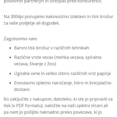
poslovnih partnerjih in izstopali pred konkurenco.
Na 300dpi ponujamo kakovostno izdelavo in tisk brošur
za vaše podjetje ali dogodek.
Zagotovimo vam:
Barvni tisk brošur v različnih tehnikah
Različne vrste vezav (mehka vezava, spiralna
vezava, šivanje z žico)
Ugodne cene in veliko izbiro različnih vrst papirja
Enostavno spletno naročanje, hitro in brezplačno
dostavo
Ko zaključite z nakupom, datoteko, ki ste jo pripravili za
tisk (v PDF formatu), naložite na naši spletni strani ali
pa nam jo pošljite naknadno preko povezave, ki jo