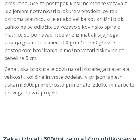
broširana. Gre za postopek klasične mehke vezava z
lepljenjem notranjosti brošure v enodelni ovitek
oziroma platnico, ki je enako velika kot knjižni blok.
Lahko pa se odločite za vezavo s kovinsko spiralo.
Platnice so po navadi izdelane iz mat ali sijajnega
papirja gramature med 200 g/m2 in 350 g/m2. S
postopkom broširanja je možno vezati tiskovine do
debeline 5 cm.
Cena tiska brošure je odvisna od izbranega materiala,
velikosti, količine in vrste dodelav. V prijazni spletni
tiskarni 300dpi preprosto primerjate izdelke in naročite
pravega za vaš projekt.
Zakaj izbrati 300dpi za grafično oblikovanje