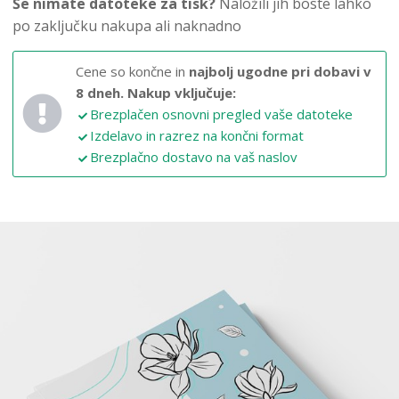
Še nimate datoteke za tisk?
Naložili jih boste lahko
po zaključku nakupa ali naknadno
Cene so končne in
najbolj ugodne pri dobavi v
8 dneh.
Nakup vključuje:
Brezplačen osnovni pregled vaše datoteke
Izdelavo in razrez na končni format
Brezplačno dostavo na vaš naslov