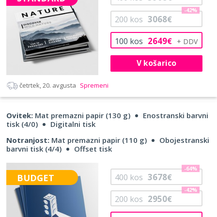
-42%
3068
200
kos
€
2649
100
kos
€
V košarico
četrtek, 20. avgusta
Spremeni
Ovitek:
Mat premazni papir (130 g)
Enostranski barvni
tisk (4/0)
Digitalni tisk
Notranjost:
Mat premazni papir (110 g)
Obojestranski
barvni tisk (4/4)
Offset tisk
-64%
3678
BUDGET
400
kos
€
-42%
2950
200
kos
€