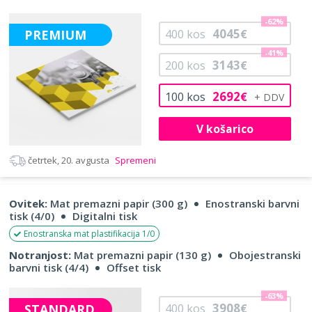
-62%
4045
PREMIUM
400
kos
€
-41%
3143
200
kos
€
2692
100
kos
€
V košarico
četrtek, 20. avgusta
Spremeni
Ovitek:
Mat premazni papir (300 g)
Enostranski barvni
tisk (4/0)
Digitalni tisk
Enostranska mat plastifikacija 1/0
Notranjost:
Mat premazni papir (130 g)
Obojestranski
barvni tisk (4/4)
Offset tisk
-63%
3908
STANDARD
400
kos
€