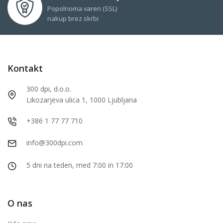
Popolnoma varen (SSL)
nakup brez skrbi
Kontakt
300 dpi, d.o.o.
Likozarjeva ulica 1, 1000 Ljubljana
+386 1 77 77 710
info@300dpi.com
5 dni na teden, med 7:00 in 17:00
O nas