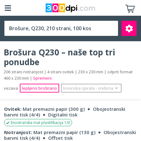
Q230 (230 x 230 mm)
Brošura Q230 – naše top tri
ponudbe
206 strani notranjost | 4 strani ovitek | 230 x 230 mm | odprti format
460 x 230 mm |
Spremeni
Išči
vezava
lepljeno broširano
kovinska spirala
‐
srebrna
Ovitek:
Mat premazni papir (300 g)
Obojestranski
barvni tisk (4/4)
Digitalni tisk
Enostranska mat plastifikacija 1/0
Notranjost:
Mat premazni papir (130 g)
Obojestranski
barvni tisk (4/4)
Offset tisk