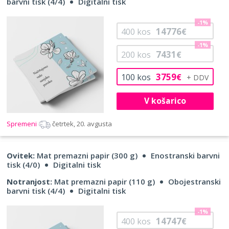
barvni tisk (4/4)
Digitalni tisk
-1%
14776
400
kos
€
-1%
7431
200
kos
€
3759
100
kos
€
V košarico
Spremeni
četrtek, 20. avgusta
Ovitek:
Mat premazni papir (300 g)
Enostranski barvni
tisk (4/0)
Digitalni tisk
Notranjost:
Mat premazni papir (110 g)
Obojestranski
barvni tisk (4/4)
Digitalni tisk
-1%
14747
400
kos
€