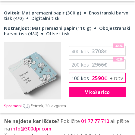
Ovitek:
Mat premazni papir (300 g)
Enostranski barvni
tisk (4/0)
Digitalni tisk
Notranjost:
Mat premazni papir (110 g)
Obojestranski
barvni tisk (4/4)
Offset tisk
-64%
3708
400
kos
€
-42%
2966
200
kos
€
2590
100
kos
€
V košarico
Spremeni
četrtek, 20. avgusta
Ne najdete kar iščete?
Pokličite
01 77 77 710
ali pišite
na
info@300dpi.com