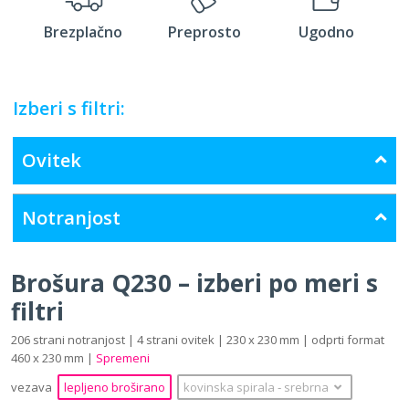
Brezplačno
Preprosto
Ugodno
Izberi s filtri:
Ovitek
Notranjost
Brošura Q230 – izberi po meri s
filtri
206 strani notranjost | 4 strani ovitek | 230 x 230 mm | odprti format
460 x 230 mm |
Spremeni
vezava
lepljeno broširano
kovinska spirala
‐
srebrna