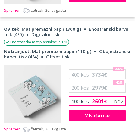
Spremeni
četrtek, 20. avgusta
Ovitek:
Mat premazni papir (300 g)
Enostranski barvni
tisk (4/0)
Digitalni tisk
Enostranska mat plastifikacija 1/0
Notranjost:
Mat premazni papir (110 g)
Obojestranski
barvni tisk (4/4)
Offset tisk
-64%
3734
400
kos
€
-42%
2979
200
kos
€
2601
100
kos
€
V košarico
Spremeni
četrtek, 20. avgusta