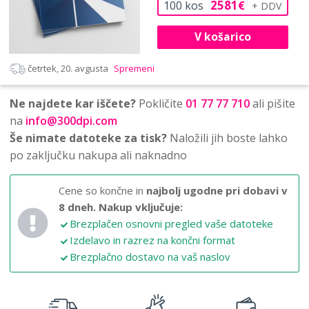
2581
100
kos
€
V košarico
četrtek, 20. avgusta
Spremeni
Ne najdete kar iščete?
Pokličite
01 77 77 710
ali pišite
na
info@300dpi.com
Še nimate datoteke za tisk?
Naložili jih boste lahko
po zaključku nakupa ali naknadno
Cene so končne in
najbolj ugodne pri dobavi v
8 dneh.
Nakup vključuje:
Brezplačen osnovni pregled vaše datoteke
Izdelavo in razrez na končni format
Brezplačno dostavo na vaš naslov