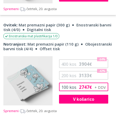
Spremeni
četrtek, 20. avgusta
Ovitek:
Mat premazni papir (300 g)
Enostranski barvni
tisk (4/0)
Digitalni tisk
Enostranska mat plastifikacija 1/0
Notranjost:
Mat premazni papir (110 g)
Obojestranski
barvni tisk (4/4)
Offset tisk
-64%
3904
400
kos
€
-42%
3133
200
kos
€
2747
100
kos
€
V košarico
Spremeni
četrtek, 20. avgusta