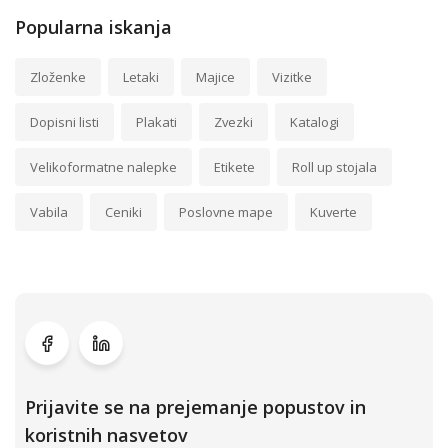
Popularna iskanja
Zloženke
Letaki
Majice
Vizitke
Dopisni listi
Plakati
Zvezki
Katalogi
Velikoformatne nalepke
Etikete
Roll up stojala
Vabila
Ceniki
Poslovne mape
Kuverte
Prijavite se na prejemanje popustov in
koristnih nasvetov