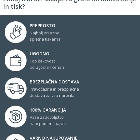
in tisk?
PREPROSTO
Najbolj prijazna
spletna tiskarna
UGODNO
Top kakovost
po ugodnih cenah
BREZPLAČNA DOSTAVA
Pravočasna in brezplačna
dostava za vsa naročila
100% GARANCIJA
Vaše zadovoljstvo
nam pomeni največ
VARNO NAKUPOVANJE