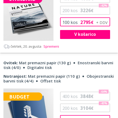
-42%
3226
200
kos
€
2795
100
kos
€
V košarico
četrtek, 20. avgusta
Spremeni
Ovitek:
Mat premazni papir (130 g)
Enostranski barvni
tisk (4/0)
Digitalni tisk
Notranjost:
Mat premazni papir (110 g)
Obojestranski
barvni tisk (4/4)
Offset tisk
-64%
3848
BUDGET
400
kos
€
-43%
3104
200
kos
€