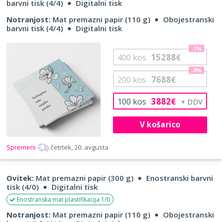
barvni tisk (4/4)
Digitalni tisk
Notranjost:
Mat premazni papir (110 g)
Obojestranski
barvni tisk (4/4)
Digitalni tisk
-1%
15288
400
kos
€
-0%
7688
200
kos
€
3882
100
kos
€
V košarico
Spremeni
četrtek, 20. avgusta
Ovitek:
Mat premazni papir (300 g)
Enostranski barvni
tisk (4/0)
Digitalni tisk
Enostranska mat plastifikacija 1/0
Notranjost:
Mat premazni papir (110 g)
Obojestranski