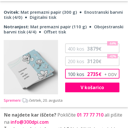
Ovitek:
Mat premazni papir (300 g)
Enostranski barvni
tisk (4/0)
Digitalni tisk
Notranjost:
Mat premazni papir (110 g)
Obojestranski
barvni tisk (4/4)
Offset tisk
-64%
3879
400
kos
€
-42%
3120
200
kos
€
2735
100
kos
€
V košarico
Spremeni
četrtek, 20. avgusta
Ne najdete kar iščete?
Pokličite
01 77 77 710
ali pišite
na
info@300dpi.com