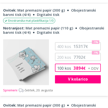
Ovitek:
Mat premazni papir (300 g)
Obojestranski
barvni tisk (4/4)
Digitalni tisk
Enostranska mat plastifikacija 1/0
Notranjost:
Mat premazni papir (110 g)
Obojestranski
barvni tisk (4/4)
Digitalni tisk
-1%
15317
400
kos
€
-1%
7702
200
kos
€
3894
100
kos
€
V košarico
Spremeni
četrtek, 20. avgusta
Ovitek:
Mat premazni papir (300 g)
Obojestranski