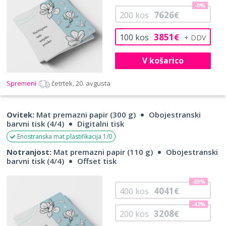
-0%
7626
200
kos
€
3851
100
kos
€
V košarico
Spremeni
četrtek, 20. avgusta
Ovitek:
Mat premazni papir (300 g)
Obojestranski
barvni tisk (4/4)
Digitalni tisk
Enostranska mat plastifikacija 1/0
Notranjost:
Mat premazni papir (110 g)
Obojestranski
barvni tisk (4/4)
Offset tisk
-63%
4041
400
kos
€
-42%
3208
200
kos
€