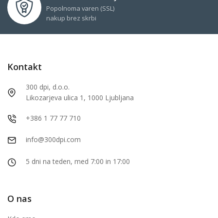
Popolnoma varen (SSL)
nakup brez skrbi
Kontakt
300 dpi, d.o.o.
Likozarjeva ulica 1, 1000 Ljubljana
+386 1 77 77 710
info@300dpi.com
5 dni na teden, med 7:00 in 17:00
O nas