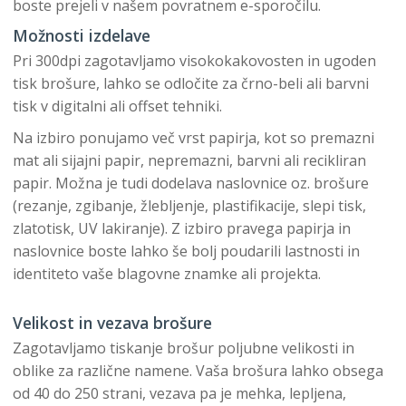
boste prejeli v našem povratnem e-sporočilu.
Možnosti izdelave
Pri 300dpi zagotavljamo visokokakovosten in ugoden
tisk brošure, lahko se odločite za črno-beli ali barvni
tisk v digitalni ali offset tehniki.
Na izbiro ponujamo več vrst papirja, kot so premazni
mat ali sijajni papir, nepremazni, barvni ali recikliran
papir. Možna je tudi dodelava naslovnice oz. brošure
(rezanje, zgibanje, žlebljenje, plastifikacije, slepi tisk,
zlatotisk, UV lakiranje). Z izbiro pravega papirja in
naslovnice boste lahko še bolj poudarili lastnosti in
identiteto vaše blagovne znamke ali projekta.
Velikost in vezava brošure
Zagotavljamo tiskanje brošur poljubne velikosti in
oblike za različne namene. Vaša brošura lahko obsega
od 40 do 250 strani, vezava pa je mehka, lepljena,