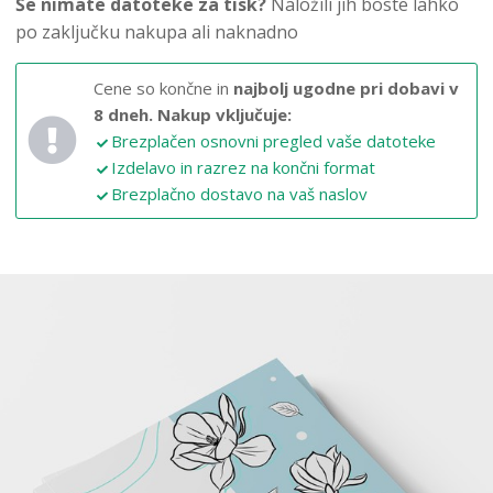
Še nimate datoteke za tisk?
Naložili jih boste lahko
po zaključku nakupa ali naknadno
Cene so končne in
najbolj ugodne pri dobavi v
8 dneh.
Nakup vključuje:
Brezplačen osnovni pregled vaše datoteke
Izdelavo in razrez na končni format
Brezplačno dostavo na vaš naslov