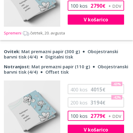
2790
100
kos
€
V košarico
Spremeni
četrtek, 20. avgusta
Ovitek:
Mat premazni papir (300 g)
Obojestranski
barvni tisk (4/4)
Digitalni tisk
Notranjost:
Mat premazni papir (110 g)
Obojestranski
barvni tisk (4/4)
Offset tisk
-63%
4015
400
kos
€
-42%
3194
200
kos
€
2779
100
kos
€
V košarico