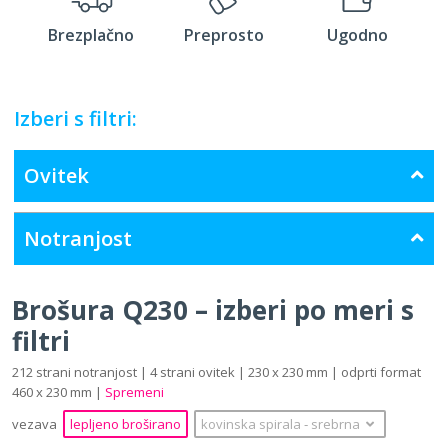
Brezplačno
Preprosto
Ugodno
Izberi s filtri:
Ovitek
Notranjost
Brošura Q230 – izberi po meri s
filtri
212 strani notranjost | 4 strani ovitek | 230 x 230 mm | odprti format
460 x 230 mm |
Spremeni
vezava
lepljeno broširano
kovinska spirala
‐
srebrna