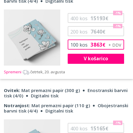
barvni tisk (4/4)
Digitalni tisk
-1%
15193
400
kos
€
-1%
7640
200
kos
€
3863
100
kos
€
V košarico
Spremeni
četrtek, 20. avgusta
Ovitek:
Mat premazni papir (300 g)
Enostranski barvni
tisk (4/0)
Digitalni tisk
Notranjost:
Mat premazni papir (110 g)
Obojestranski
barvni tisk (4/4)
Digitalni tisk
-1%
15165
400
kos
€