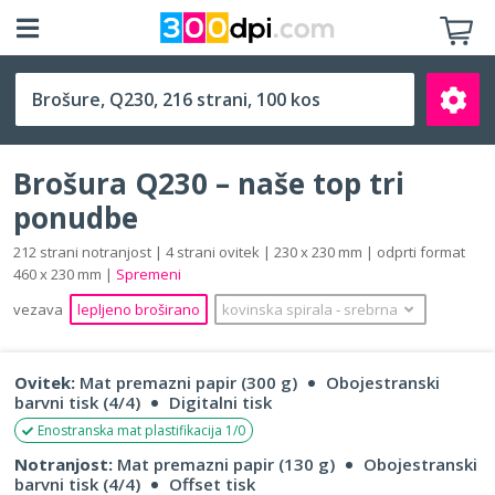
Q230 (230 x 230 mm)
Brošura Q230 – naše top tri
ponudbe
212 strani notranjost | 4 strani ovitek | 230 x 230 mm | odprti format
460 x 230 mm |
Spremeni
Išči
vezava
lepljeno broširano
kovinska spirala
‐
srebrna
Ovitek:
Mat premazni papir (300 g)
Obojestranski
barvni tisk (4/4)
Digitalni tisk
Enostranska mat plastifikacija 1/0
Notranjost:
Mat premazni papir (130 g)
Obojestranski
barvni tisk (4/4)
Offset tisk