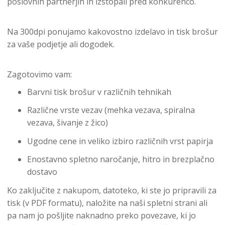
poslovnih partnerjih in izstopali pred konkurenco.
Na 300dpi ponujamo kakovostno izdelavo in tisk brošur
za vaše podjetje ali dogodek.
Zagotovimo vam:
Barvni tisk brošur v različnih tehnikah
Različne vrste vezav (mehka vezava, spiralna
vezava, šivanje z žico)
Ugodne cene in veliko izbiro različnih vrst papirja
Enostavno spletno naročanje, hitro in brezplačno
dostavo
Ko zaključite z nakupom, datoteko, ki ste jo pripravili za
tisk (v PDF formatu), naložite na naši spletni strani ali
pa nam jo pošljite naknadno preko povezave, ki jo