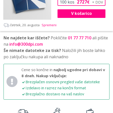
2727
100
kos
€
V košarico
četrtek, 20. avgusta
Spremeni
Ne najdete kar iščete?
Pokličite
01 77 77 710
ali pišite
na
info@300dpi.com
Še nimate datoteke za tisk?
Naložili jih boste lahko
po zaključku nakupa ali naknadno
Cene so končne in
najbolj ugodne pri dobavi v
8 dneh.
Nakup vključuje:
Brezplačen osnovni pregled vaše datoteke
Izdelavo in razrez na končni format
Brezplačno dostavo na vaš naslov