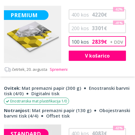
-62%
4220
PREMIUM
400
kos
€
-41%
3301
200
kos
€
2839
100
kos
€
V košarico
četrtek, 20. avgusta
Spremeni
Ovitek:
Mat premazni papir (300 g)
Enostranski barvni
tisk (4/0)
Digitalni tisk
Enostranska mat plastifikacija 1/0
Notranjost:
Mat premazni papir (130 g)
Obojestranski
barvni tisk (4/4)
Offset tisk
-63%
4083
STANDARD
400
kos
€