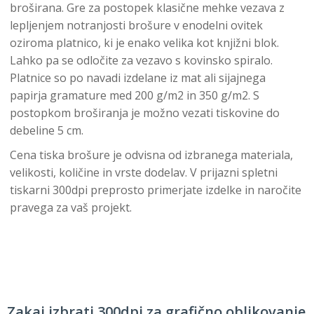
broširana. Gre za postopek klasične mehke vezava z
lepljenjem notranjosti brošure v enodelni ovitek
oziroma platnico, ki je enako velika kot knjižni blok.
Lahko pa se odločite za vezavo s kovinsko spiralo.
Platnice so po navadi izdelane iz mat ali sijajnega
papirja gramature med 200 g/m2 in 350 g/m2. S
postopkom broširanja je možno vezati tiskovine do
debeline 5 cm.
Cena tiska brošure je odvisna od izbranega materiala,
velikosti, količine in vrste dodelav. V prijazni spletni
tiskarni 300dpi preprosto primerjate izdelke in naročite
pravega za vaš projekt.
Zakaj izbrati 300dpi za grafično oblikovanje