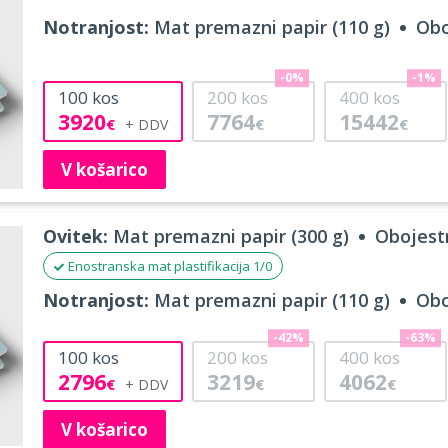
Notranjost:
Mat premazni papir (110 g)
Obo
-0%
-1%
100
kos
200
kos
400
kos
3920
7764
15442
€
€
€
V košarico
Ovitek:
Mat premazni papir (300 g)
Obojestr
Enostranska mat plastifikacija 1/0
Notranjost:
Mat premazni papir (110 g)
Obo
-42%
-63%
100
kos
200
kos
400
kos
2796
3219
4062
€
€
€
V košarico