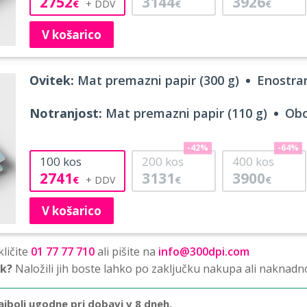
2752
3144
3926
€
€
€
V košarico
Ovitek:
Mat premazni papir (300 g)
Enostran
Notranjost:
Mat premazni papir (110 g)
Obo
-42%
-64%
100
kos
200
kos
400
kos
2741
3131
3900
€
€
€
V košarico
ličite
01 77 77 710
ali pišite na
info@300dpi.com
sk?
Naložili jih boste lahko po zaključku nakupa ali naknadn
ajbolj ugodne pri dobavi v 8 dneh.