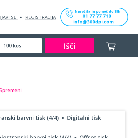
Naročila in pomoč do 19h
01 77 77 710
IJAVI SE
REGISTRACIJA
info@300dpi.com
Išči
Spremeni
anski barvni tisk (4/4)
Digitalni tisk
jestranski barvni tisk (4/4)
Offset tisk