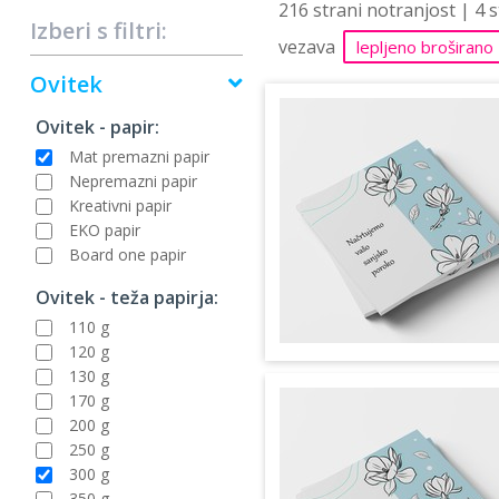
216 strani notranjost | 4 
Izberi s filtri:
vezava
lepljeno broširano
Ovitek
Ovitek - papir:
Mat premazni papir
Nepremazni papir
Kreativni papir
EKO papir
Board one papir
Ovitek - teža papirja:
110 g
120 g
130 g
170 g
200 g
250 g
300 g
350 g