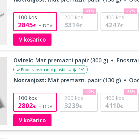
-41%
-62%
100
kos
200
kos
400
kos
2845
3314
4247
€
€
€
V košarico
Ovitek:
Mat premazni papir (300 g)
Enostran
Enostranska mat plastifikacija 1/0
Notranjost:
Mat premazni papir (130 g)
Obo
-42%
-63%
100
kos
200
kos
400
kos
2802
3239
4110
€
€
€
V košarico