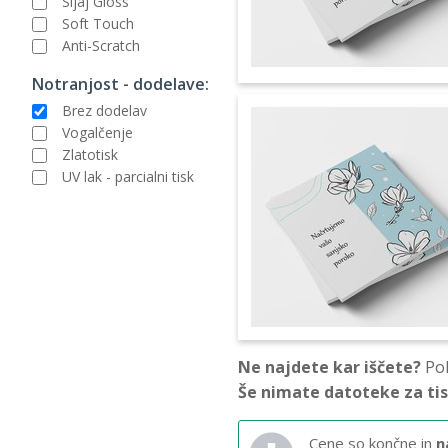
Sijaj Gloss
Soft Touch
Anti-Scratch
Notranjost - dodelave:
Brez dodelav
Vogalčenje
Zlatotisk
UV lak - parcialni tisk
Ne najdete kar iščete?
Pok
Še nimate datoteke za ti
Cene so končne in
n