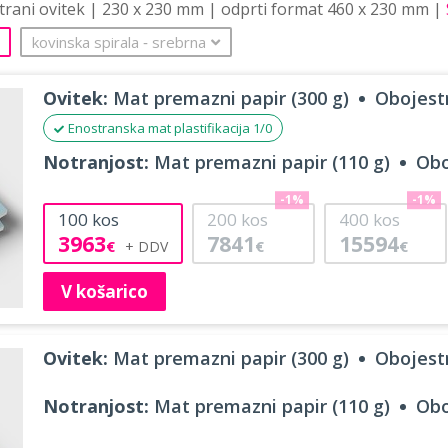
strani ovitek | 230 x 230 mm | odprti format 460 x 230 mm |
kovinska spirala
‐
srebrna
Ovitek:
Mat premazni papir (300 g)
Obojestr
Enostranska mat plastifikacija 1/0
Notranjost:
Mat premazni papir (110 g)
Obo
-1%
-1%
100
kos
200
kos
400
kos
3963
7841
15594
€
€
€
V košarico
Ovitek:
Mat premazni papir (300 g)
Obojestr
Notranjost:
Mat premazni papir (110 g)
Obo