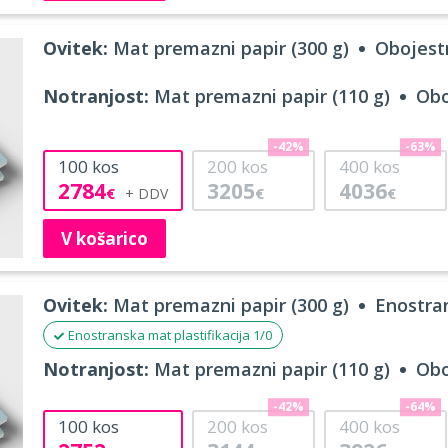
Ovitek:
Mat premazni papir (300 g)
Obojestr
Notranjost:
Mat premazni papir (110 g)
Obo
-42%
-63%
100
kos
200
kos
400
kos
2784
3205
4036
€
€
€
V košarico
Ovitek:
Mat premazni papir (300 g)
Enostran
Enostranska mat plastifikacija 1/0
Notranjost:
Mat premazni papir (110 g)
Obo
-42%
-64%
100
kos
200
kos
400
kos