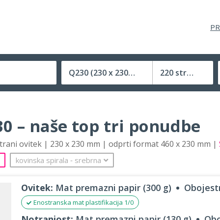
PR
Q230
(230 x 230 mm)
220 strani
Velikost (zaprte) tiskovine
0 – naše top tri ponudbe
strani ovitek | 230 x 230 mm | odprti format 460 x 230 mm |
kovinska spirala
‐
srebrna
Ovitek:
Mat premazni papir (300 g)
Obojestr
Enostranska mat plastifikacija 1/0
Notranjost:
Mat premazni papir (130 g)
Obo