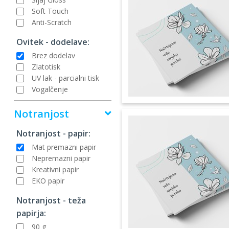
Soft Touch
Anti-Scratch
Ovitek - dodelave:
Brez dodelav
Zlatotisk
UV lak - parcialni tisk
Vogalčenje
Notranjost
Notranjost - papir:
Mat premazni papir
Nepremazni papir
Kreativni papir
EKO papir
Notranjost - teža
papirja:
90 g