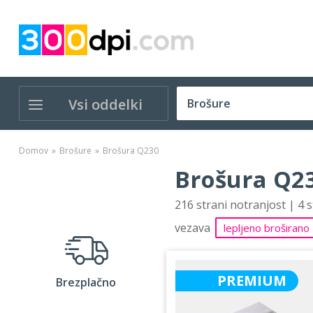
Vsi oddelki
Domov
Brošure
Brošura Q230
Brošura Q23
216 strani notranjost | 4 
vezava
lepljeno broširano
PREMIUM
Brezplačno