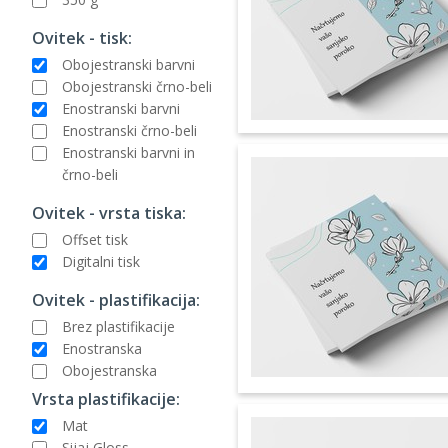
Ovitek - tisk:
Obojestranski barvni
Obojestranski črno-beli
Enostranski barvni
Enostranski črno-beli
Enostranski barvni in
črno-beli
Ovitek - vrsta tiska:
Offset tisk
Digitalni tisk
Ovitek - plastifikacija:
Brez plastifikacije
Enostranska
Obojestranska
Vrsta plastifikacije:
Mat
Sijaj Gloss