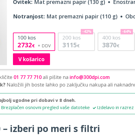
Ovitek:
Mat premazni papir (130 g)
Enostran
Notranjost:
Mat premazni papir (110 g)
Obo
-42%
-64%
100
kos
200
kos
400
kos
2732
3115
3870
€
€
€
V košarico
ličite
01 77 77 710
ali pišite na
info@300dpi.com
sk?
Naložili jih boste lahko po zaključku nakupa ali naknadn
ajbolj ugodne pri dobavi v 8 dneh.
Brezplačen osnovni pregled vaše datoteke
Izdelavo in razrez
 izberi po meri s filtri