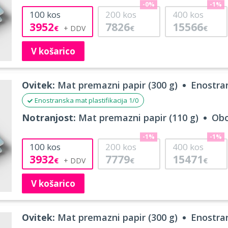
-0%
-1%
100
kos
200
kos
400
kos
3952
7826
15566
€
€
€
V košarico
Ovitek:
Mat premazni papir (300 g)
Enostran
Enostranska mat plastifikacija 1/0
Notranjost:
Mat premazni papir (110 g)
Obo
-1%
-1%
100
kos
200
kos
400
kos
3932
7779
15471
€
€
€
V košarico
Ovitek:
Mat premazni papir (300 g)
Enostran