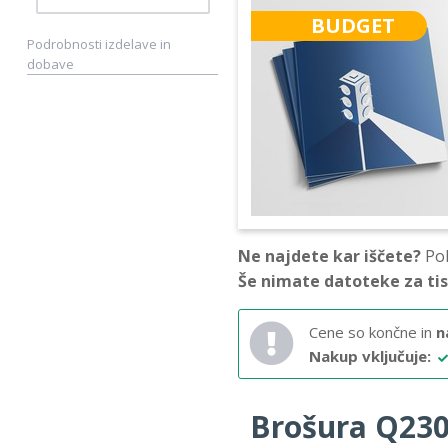
BUDGET
Podrobnosti izdelave in
dobave
Ne najdete kar iščete?
Pok
Še nimate datoteke za ti
Cene so končne in
n
Nakup vključuje:
Brošura Q230 –