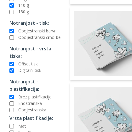
110 g
130 g
Notranjost - tisk:
Obojestranski barvni
Obojestranski črno-beli
Notranjost - vrsta
tiska:
Offset tisk
Digitalni tisk
Notranjost -
plastifikacija:
Brez plastifikacije
Enostranska
Obojestranska
Vrsta plastifikacije:
Mat