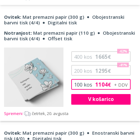
Ovitek:
Mat premazni papir (300 g)
Obojestranski
barvni tisk (4/4)
Digitalni tisk
Notranjost:
Mat premazni papir (110 g)
Obojestranski
barvni tisk (4/4)
Offset tisk
-62%
1665
400
kos
€
-41%
1295
200
kos
€
1104
100
kos
€
V košarico
Spremeni
četrtek, 20. avgusta
Ovitek:
Mat premazni papir (300 g)
Enostranski barvni
tisk (4/0)
Digitalni tisk