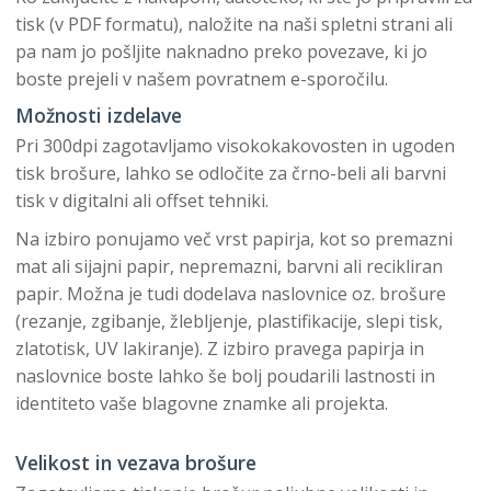
tisk (v PDF formatu), naložite na naši spletni strani ali
pa nam jo pošljite naknadno preko povezave, ki jo
boste prejeli v našem povratnem e-sporočilu.
Možnosti izdelave
Pri 300dpi zagotavljamo visokokakovosten in ugoden
tisk brošure, lahko se odločite za črno-beli ali barvni
tisk v digitalni ali offset tehniki.
Na izbiro ponujamo več vrst papirja, kot so premazni
mat ali sijajni papir, nepremazni, barvni ali recikliran
papir. Možna je tudi dodelava naslovnice oz. brošure
(rezanje, zgibanje, žlebljenje, plastifikacije, slepi tisk,
zlatotisk, UV lakiranje). Z izbiro pravega papirja in
naslovnice boste lahko še bolj poudarili lastnosti in
identiteto vaše blagovne znamke ali projekta.
Velikost in vezava brošure