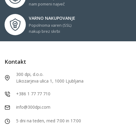
nam pomeni največ
VARNO NAKUPOVANJE
Popolnoma varen (SSL)
nakup brez skrbi
Kontakt
300 dpi, d.o.o.
Likozarjeva ulica 1, 1000 Ljubljana
+386 1 77 77 710
info@300dpi.com
5 dni na teden, med 7:00 in 17:00