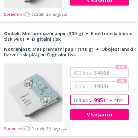
V košarico
Spremeni
četrtek, 20. avgusta
Ovitek:
Mat premazni papir (300 g)
Enostranski barvni
tisk (4/0)
Digitalni tisk
Notranjost:
Mat premazni papir (110 g)
Obojestranski
barvni tisk (4/4)
Digitalni tisk
-12%
3466
400
kos
€
-4%
1903
200
kos
€
995
100
kos
€
V košarico
Spremeni
četrtek, 20. avgusta