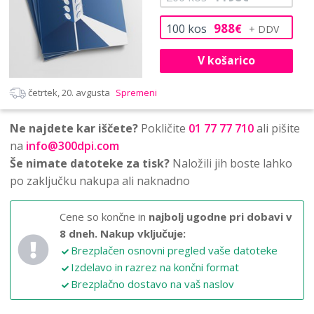
988
100
kos
€
V košarico
četrtek, 20. avgusta
Spremeni
Ne najdete kar iščete?
Pokličite
01 77 77 710
ali pišite
na
info@300dpi.com
Še nimate datoteke za tisk?
Naložili jih boste lahko
po zaključku nakupa ali naknadno
Cene so končne in
najbolj ugodne pri dobavi v
8 dneh.
Nakup vključuje:
Brezplačen osnovni pregled vaše datoteke
Izdelavo in razrez na končni format
Brezplačno dostavo na vaš naslov