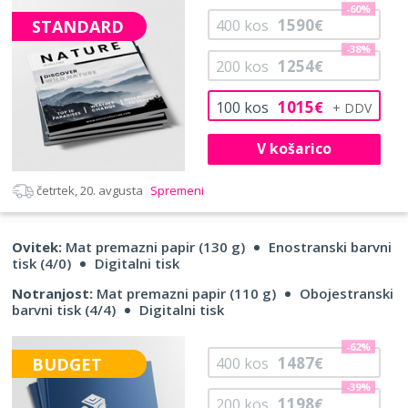
-60%
1590
STANDARD
400
kos
€
-38%
1254
200
kos
€
1015
100
kos
€
V košarico
četrtek, 20. avgusta
Spremeni
Ovitek:
Mat premazni papir (130 g)
Enostranski barvni
tisk (4/0)
Digitalni tisk
Notranjost:
Mat premazni papir (110 g)
Obojestranski
barvni tisk (4/4)
Digitalni tisk
-62%
1487
BUDGET
400
kos
€
-39%
1198
200
kos
€