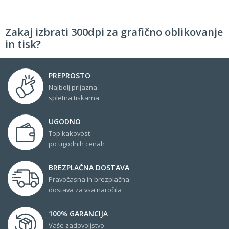
Zakaj izbrati 300dpi za grafično oblikovanje
in tisk?
PREPROSTO
Najbolj prijazna
spletna tiskarna
UGODNO
Top kakovost
po ugodnih cenah
BREZPLAČNA DOSTAVA
Pravočasna in brezplačna
dostava za vsa naročila
100% GARANCIJA
Vaše zadovoljstvo