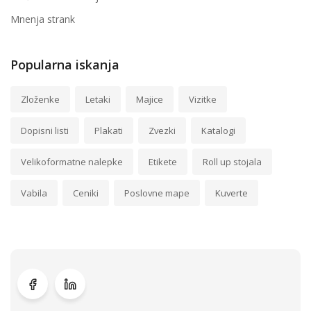
Mnenja strank
Popularna iskanja
Zloženke
Letaki
Majice
Vizitke
Dopisni listi
Plakati
Zvezki
Katalogi
Velikoformatne nalepke
Etikete
Roll up stojala
Vabila
Ceniki
Poslovne mape
Kuverte