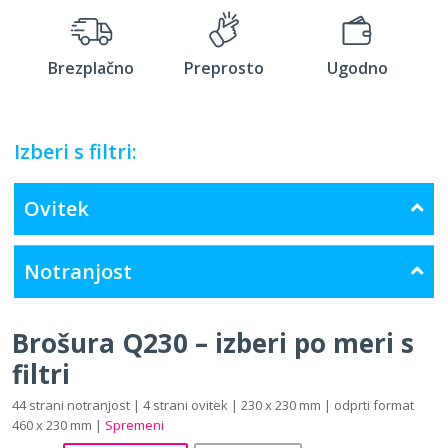
Brezplačno
Preprosto
Ugodno
Izberi s filtri:
Ovitek
Notranjost
Brošura Q230 – izberi po meri s
filtri
44 strani notranjost | 4 strani ovitek | 230 x 230 mm | odprti format
460 x 230 mm |
Spremeni