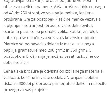
Zagotavljamo tiskanje brošur poljubne velikosti in
oblike za različne namene. Vaša brošura lahko obsega
od 40 do 250 strani, vezava pa je mehka, lepljena,
broširana. Gre za postopek klasične mehke vezava z
lepljenjem notranjosti brošure v enodelni ovitek
oziroma platnico, ki je enako velika kot knjižni blok.
Lahko pa se odločite za vezavo s kovinsko spiralo.
Platnice so po navadi izdelane iz mat ali sijajnega
papirja gramature med 200 g/m2 in 350 g/m2. S
postopkom broširanja je možno vezati tiskovine do
debeline 5 cm.
Cena tiska brošure je odvisna od izbranega materiala,
velikosti, količine in vrste dodelav. V prijazni spletni
tiskarni 300dpi preprosto primerjate izdelke in naročite
pravega za vaš projekt.