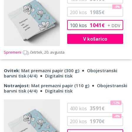
-4%
1985
200
kos
€
1041
100
kos
€
V košarico
Spremeni
četrtek, 20. avgusta
Ovitek:
Mat premazni papir (300 g)
Obojestranski
barvni tisk (4/4)
Digitalni tisk
Notranjost:
Mat premazni papir (110 g)
Obojestranski
barvni tisk (4/4)
Digitalni tisk
-12%
3591
400
kos
€
-4%
1970
200
kos
€