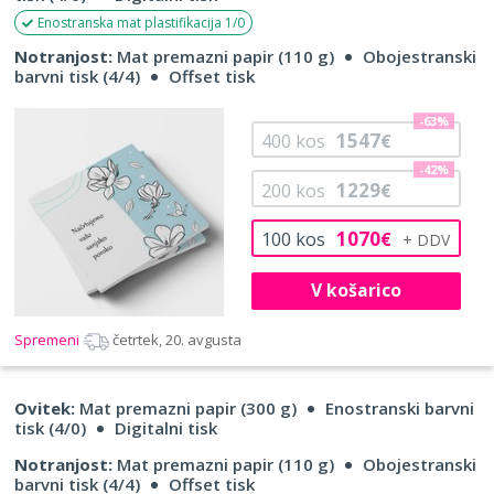
Enostranska mat plastifikacija 1/0
Notranjost:
Mat premazni papir (110 g)
Obojestranski
barvni tisk (4/4)
Offset tisk
-63%
1547
400
kos
€
-42%
1229
200
kos
€
1070
100
kos
€
V košarico
Spremeni
četrtek, 20. avgusta
Ovitek:
Mat premazni papir (300 g)
Enostranski barvni
tisk (4/0)
Digitalni tisk
Notranjost:
Mat premazni papir (110 g)
Obojestranski
barvni tisk (4/4)
Offset tisk