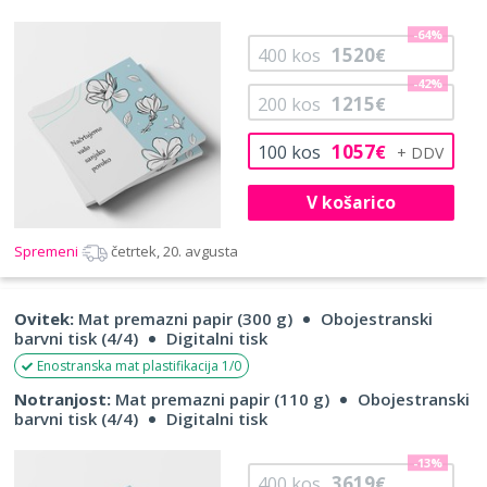
-64%
1520
400
kos
€
-42%
1215
200
kos
€
1057
100
kos
€
V košarico
Spremeni
četrtek, 20. avgusta
Ovitek:
Mat premazni papir (300 g)
Obojestranski
barvni tisk (4/4)
Digitalni tisk
Enostranska mat plastifikacija 1/0
Notranjost:
Mat premazni papir (110 g)
Obojestranski
barvni tisk (4/4)
Digitalni tisk
-13%
3619
400
kos
€