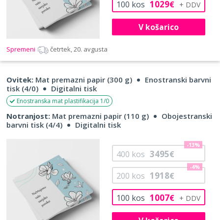
1029
100
kos
€
V košarico
Spremeni
četrtek, 20. avgusta
Ovitek:
Mat premazni papir (300 g)
Enostranski barvni
tisk (4/0)
Digitalni tisk
Enostranska mat plastifikacija 1/0
Notranjost:
Mat premazni papir (110 g)
Obojestranski
barvni tisk (4/4)
Digitalni tisk
-13%
3495
400
kos
€
-4%
1918
200
kos
€
1007
100
kos
€