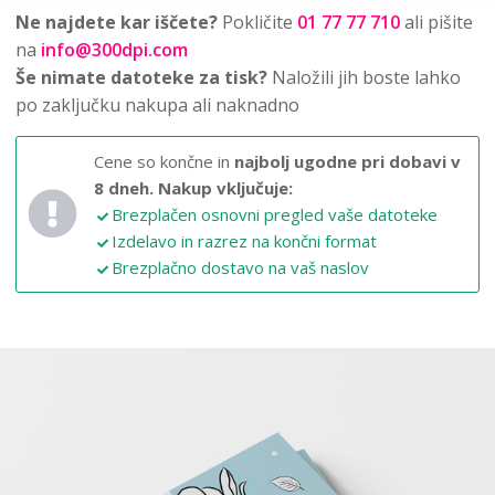
Ne najdete kar iščete?
Pokličite
01 77 77 710
ali pišite
na
info@300dpi.com
Še nimate datoteke za tisk?
Naložili jih boste lahko
po zaključku nakupa ali naknadno
Cene so končne in
najbolj ugodne pri dobavi v
8 dneh.
Nakup vključuje:
Brezplačen osnovni pregled vaše datoteke
Izdelavo in razrez na končni format
Brezplačno dostavo na vaš naslov