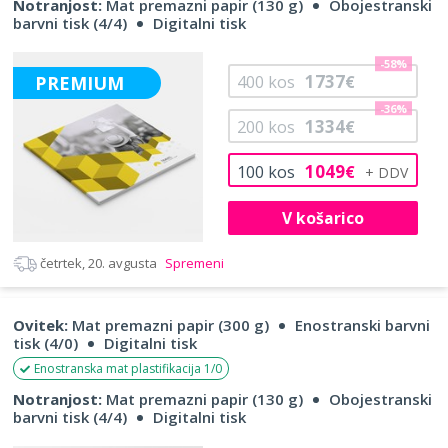
Notranjost:
Mat premazni papir (130 g)
Obojestranski
barvni tisk (4/4)
Digitalni tisk
-58%
1737
PREMIUM
400
kos
€
-36%
1334
200
kos
€
1049
100
kos
€
V košarico
četrtek, 20. avgusta
Spremeni
Ovitek:
Mat premazni papir (300 g)
Enostranski barvni
tisk (4/0)
Digitalni tisk
Enostranska mat plastifikacija 1/0
Notranjost:
Mat premazni papir (130 g)
Obojestranski
barvni tisk (4/4)
Digitalni tisk