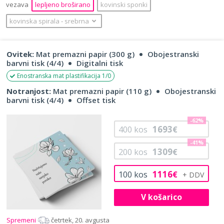
vezava
lepljeno broširano
kovinski sponki
kovinska spirala
‐
srebrna
Ovitek:
Mat premazni papir (300 g)
Obojestranski
barvni tisk (4/4)
Digitalni tisk
Enostranska mat plastifikacija 1/0
Notranjost:
Mat premazni papir (110 g)
Obojestranski
barvni tisk (4/4)
Offset tisk
-62%
1693
400
kos
€
-41%
1309
200
kos
€
1116
100
kos
€
V košarico
Spremeni
četrtek, 20. avgusta