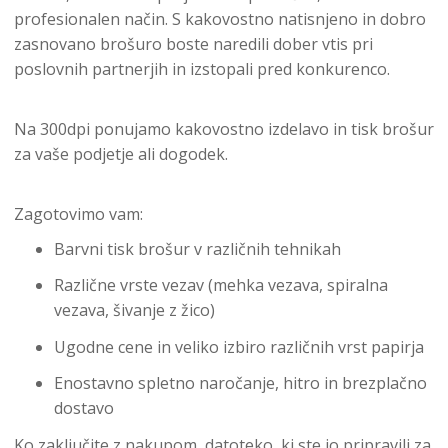
profesionalen način. S kakovostno natisnjeno in dobro
zasnovano brošuro boste naredili dober vtis pri
poslovnih partnerjih in izstopali pred konkurenco.
Na 300dpi ponujamo kakovostno izdelavo in tisk brošur
za vaše podjetje ali dogodek.
Zagotovimo vam:
Barvni tisk brošur v različnih tehnikah
Različne vrste vezav (mehka vezava, spiralna
vezava, šivanje z žico)
Ugodne cene in veliko izbiro različnih vrst papirja
Enostavno spletno naročanje, hitro in brezplačno
dostavo
Ko zaključite z nakupom, datoteko, ki ste jo pripravili za