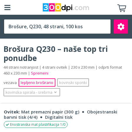
Q230 (230 x 230 mm)
Brošura Q230 – naše top tri
ponudbe
44 strani notranjost | 4 strani ovitek | 230 x 230 mm | odprti format
460 x 230 mm |
Spremeni
Išči
vezava
lepljeno broširano
kovinski sponki
kovinska spirala
‐
srebrna
Ovitek:
Mat premazni papir (300 g)
Obojestranski
barvni tisk (4/4)
Digitalni tisk
Enostranska mat plastifikacija 1/0