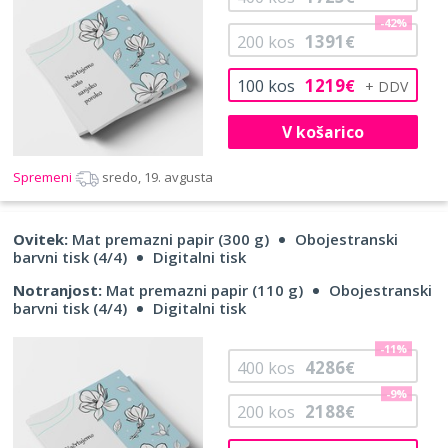
-42%
1391
200
kos
€
1219
100
kos
€
V košarico
Spremeni
sredo, 19. avgusta
Ovitek:
Mat premazni papir (300 g)
Obojestranski
barvni tisk (4/4)
Digitalni tisk
Notranjost:
Mat premazni papir (110 g)
Obojestranski
barvni tisk (4/4)
Digitalni tisk
-11%
4286
400
kos
€
-9%
2188
200
kos
€