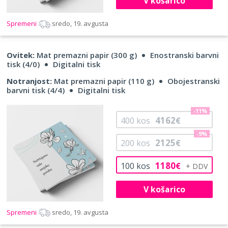
V košarico
Spremeni
sredo, 19. avgusta
Ovitek:
Mat premazni papir (300 g)
Enostranski barvni
tisk (4/0)
Digitalni tisk
Notranjost:
Mat premazni papir (110 g)
Obojestranski
barvni tisk (4/4)
Digitalni tisk
-11%
4162
400
kos
€
-9%
2125
200
kos
€
1180
100
kos
€
V košarico
Spremeni
sredo, 19. avgusta