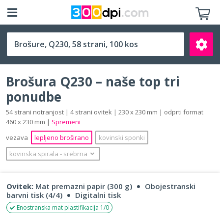
Q230 (230 x 230 mm)
Brošura Q230 – naše top tri
ponudbe
54 strani notranjost | 4 strani ovitek | 230 x 230 mm | odprti format
460 x 230 mm |
Spremeni
Išči
vezava
lepljeno broširano
kovinski sponki
kovinska spirala
‐
srebrna
Ovitek:
Mat premazni papir (300 g)
Obojestranski
barvni tisk (4/4)
Digitalni tisk
Enostranska mat plastifikacija 1/0