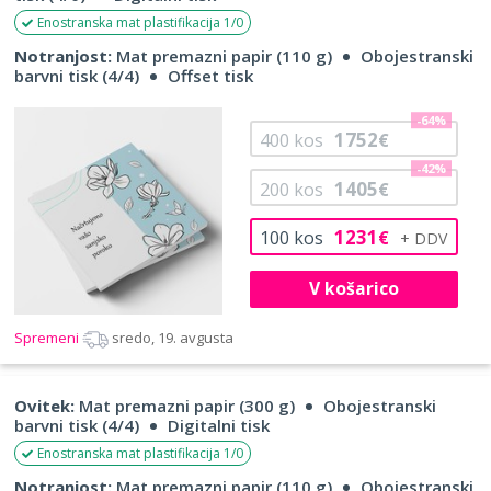
Enostranska mat plastifikacija 1/0
Notranjost:
Mat premazni papir (110 g)
Obojestranski
barvni tisk (4/4)
Offset tisk
-64%
1752
400
kos
€
-42%
1405
200
kos
€
1231
100
kos
€
V košarico
Spremeni
sredo, 19. avgusta
Ovitek:
Mat premazni papir (300 g)
Obojestranski
barvni tisk (4/4)
Digitalni tisk
Enostranska mat plastifikacija 1/0
Notranjost:
Mat premazni papir (110 g)
Obojestranski