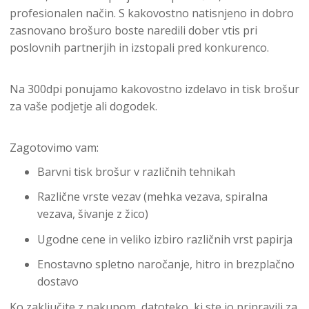
profesionalen način. S kakovostno natisnjeno in dobro
zasnovano brošuro boste naredili dober vtis pri
poslovnih partnerjih in izstopali pred konkurenco.
Na 300dpi ponujamo kakovostno izdelavo in tisk brošur
za vaše podjetje ali dogodek.
Zagotovimo vam:
Barvni tisk brošur v različnih tehnikah
Različne vrste vezav (mehka vezava, spiralna
vezava, šivanje z žico)
Ugodne cene in veliko izbiro različnih vrst papirja
Enostavno spletno naročanje, hitro in brezplačno
dostavo
Ko zaključite z nakupom, datoteko, ki ste jo pripravili za