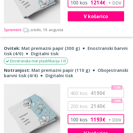
1214
100
kos
€
V košarico
Spremeni
sredo, 19. avgusta
Ovitek:
Mat premazni papir (300 g)
Enostranski barvni
tisk (4/0)
Digitalni tisk
Enostranska mat plastifikacija 1/0
Notranjost:
Mat premazni papir (110 g)
Obojestranski
barvni tisk (4/4)
Digitalni tisk
-12%
4190
400
kos
€
-10%
2140
200
kos
€
1193
100
kos
€