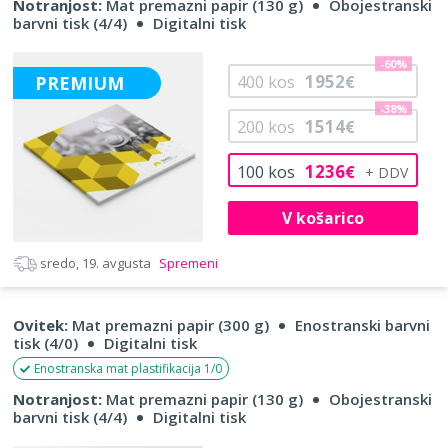
Notranjost:
Mat premazni papir (130 g)
Obojestranski
barvni tisk (4/4)
Digitalni tisk
-60%
1952
PREMIUM
400
kos
€
-38%
1514
200
kos
€
1236
100
kos
€
V košarico
sredo, 19. avgusta
Spremeni
Ovitek:
Mat premazni papir (300 g)
Enostranski barvni
tisk (4/0)
Digitalni tisk
Enostranska mat plastifikacija 1/0
Notranjost:
Mat premazni papir (130 g)
Obojestranski
barvni tisk (4/4)
Digitalni tisk