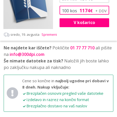
1174
100
kos
€
V košarico
sredo, 19. avgusta
Spremeni
Ne najdete kar iščete?
Pokličite
01 77 77 710
ali pišite
na
info@300dpi.com
Še nimate datoteke za tisk?
Naložili jih boste lahko
po zaključku nakupa ali naknadno
Cene so končne in
najbolj ugodne pri dobavi v
8 dneh.
Nakup vključuje:
Brezplačen osnovni pregled vaše datoteke
Izdelavo in razrez na končni format
Brezplačno dostavo na vaš naslov