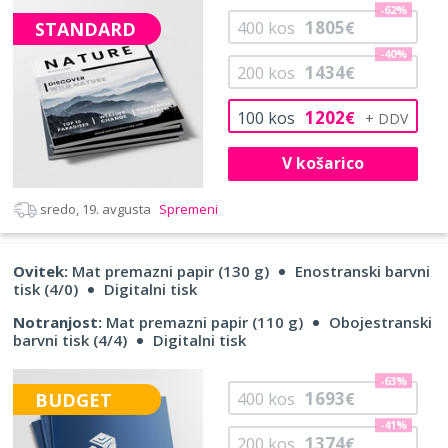
-62%
1805
STANDARD
400
kos
€
-40%
1434
200
kos
€
1202
100
kos
€
V košarico
sredo, 19. avgusta
Spremeni
Ovitek:
Mat premazni papir (130 g)
Enostranski barvni
tisk (4/0)
Digitalni tisk
Notranjost:
Mat premazni papir (110 g)
Obojestranski
barvni tisk (4/4)
Digitalni tisk
-63%
1693
BUDGET
400
kos
€
-41%
1374
200
kos
€