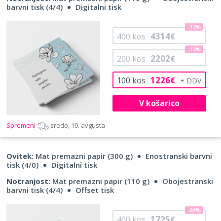
barvni tisk (4/4)
Digitalni tisk
-12%
4314
400
kos
€
-10%
2202
200
kos
€
1226
100
kos
€
V košarico
Spremeni
sredo, 19. avgusta
Ovitek:
Mat premazni papir (300 g)
Enostranski barvni
tisk (4/0)
Digitalni tisk
Notranjost:
Mat premazni papir (110 g)
Obojestranski
barvni tisk (4/4)
Offset tisk
-64%
1725
400
kos
€