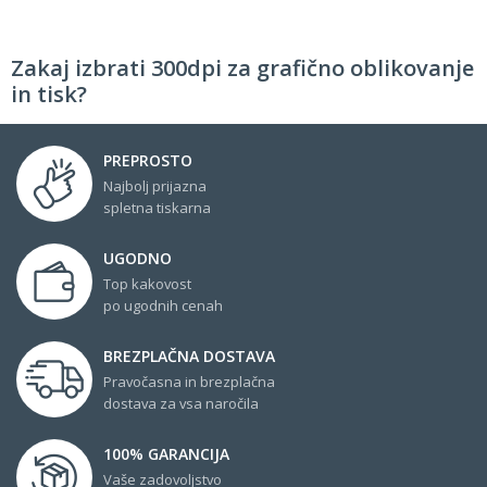
Zakaj izbrati 300dpi za grafično oblikovanje
in tisk?
PREPROSTO
Najbolj prijazna
spletna tiskarna
UGODNO
Top kakovost
po ugodnih cenah
BREZPLAČNA DOSTAVA
Pravočasna in brezplačna
dostava za vsa naročila
100% GARANCIJA
Vaše zadovoljstvo