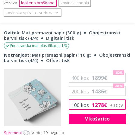
vezava
lepljeno broširano
kovinski sponki
kovinska spirala
‐
srebrna
Ovitek:
Mat premazni papir (300 g)
Obojestranski
barvni tisk (4/4)
Digitalni tisk
Enostranska mat plastifikacija 1/0
Notranjost:
Mat premazni papir (110 g)
Obojestranski
barvni tisk (4/4)
Offset tisk
-62%
1899
400
kos
€
-41%
1486
200
kos
€
1278
100
kos
€
V košarico
Spremeni
sredo, 19. avgusta