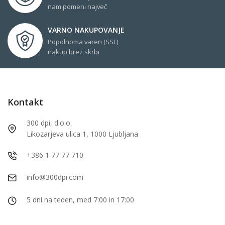
nam pomeni največ
VARNO NAKUPOVANJE
Popolnoma varen (SSL)
nakup brez skrbi
Kontakt
300 dpi, d.o.o.
Likozarjeva ulica 1, 1000 Ljubljana
+386 1 77 77 710
info@300dpi.com
5 dni na teden, med 7:00 in 17:00