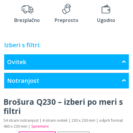
Brezplačno
Preprosto
Ugodno
Izberi s filtri:
Ovitek
Notranjost
Brošura Q230 – izberi po meri s
filtri
54 strani notranjost | 4 strani ovitek | 230 x 230 mm | odprti format
460 x 230 mm |
Spremeni