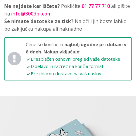
Ne najdete kar iščete?
Pokličite
01 77 77 710
ali pišite
na
info@300dpi.com
Še nimate datoteke za tisk?
Naložili jih boste lahko
po zaključku nakupa ali naknadno
Cene so končne in
najbolj ugodne pri dobavi v
8 dneh.
Nakup vključuje:
Brezplačen osnovni pregled vaše datoteke
Izdelavo in razrez na končni format
Brezplačno dostavo na vaš naslov