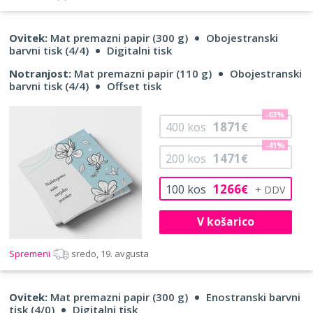
Ovitek:
Mat premazni papir (300 g)
Obojestranski
barvni tisk (4/4)
Digitalni tisk
Notranjost:
Mat premazni papir (110 g)
Obojestranski
barvni tisk (4/4)
Offset tisk
-63%
1871
400
kos
€
-41%
1471
200
kos
€
1266
100
kos
€
V košarico
Spremeni
sredo, 19. avgusta
Ovitek:
Mat premazni papir (300 g)
Enostranski barvni
tisk (4/0)
Digitalni tisk