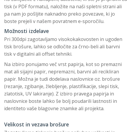
tisk (v PDF formatu), naložite na naši spletni strani ali
pa nam jo pošljite naknadno preko povezave, ki jo
boste prejeli v našem povratnem e-sporočilu.
Možnosti izdelave
Pri 300dpi zagotavljamo visokokakovosten in ugoden
tisk brošure, lahko se odločite za črno-beli ali barvni
tisk v digitalni ali offset tehniki.
Na izbiro ponujamo več vrst papirja, kot so premazni
mat ali sijajni papir, nepremazni, barvni ali recikliran
papir. Možna je tudi dodelava naslovnice oz. brošure
(rezanje, zgibanje, žlebljenje, plastifikacije, slepi tisk,
zlatotisk, UV lakiranje). Z izbiro pravega papirja in
naslovnice boste lahko še bolj poudarili lastnosti in
identiteto vaše blagovne znamke ali projekta.
Velikost in vezava brošure