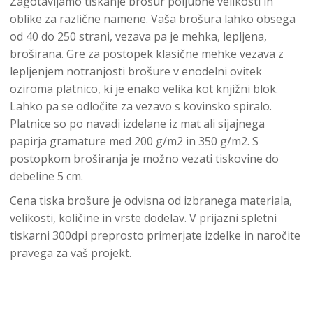
Zagotavljamo tiskanje brošur poljubne velikosti in
oblike za različne namene. Vaša brošura lahko obsega
od 40 do 250 strani, vezava pa je mehka, lepljena,
broširana. Gre za postopek klasične mehke vezava z
lepljenjem notranjosti brošure v enodelni ovitek
oziroma platnico, ki je enako velika kot knjižni blok.
Lahko pa se odločite za vezavo s kovinsko spiralo.
Platnice so po navadi izdelane iz mat ali sijajnega
papirja gramature med 200 g/m2 in 350 g/m2. S
postopkom broširanja je možno vezati tiskovine do
debeline 5 cm.
Cena tiska brošure je odvisna od izbranega materiala,
velikosti, količine in vrste dodelav. V prijazni spletni
tiskarni 300dpi preprosto primerjate izdelke in naročite
pravega za vaš projekt.