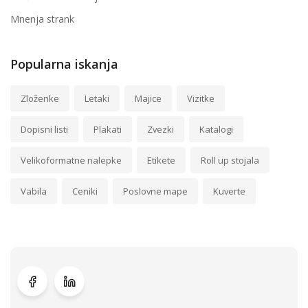
Mnenja strank
Popularna iskanja
Zloženke
Letaki
Majice
Vizitke
Dopisni listi
Plakati
Zvezki
Katalogi
Velikoformatne nalepke
Etikete
Roll up stojala
Vabila
Ceniki
Poslovne mape
Kuverte