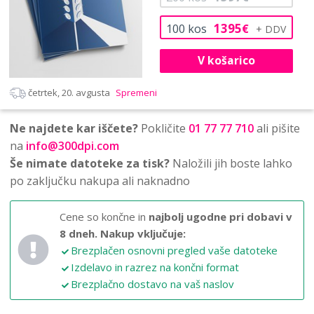
1395
100
kos
€
V košarico
četrtek, 20. avgusta
Spremeni
Ne najdete kar iščete?
Pokličite
01 77 77 710
ali pišite
na
info@300dpi.com
Še nimate datoteke za tisk?
Naložili jih boste lahko
po zaključku nakupa ali naknadno
Cene so končne in
najbolj ugodne pri dobavi v
8 dneh.
Nakup vključuje:
Brezplačen osnovni pregled vaše datoteke
Izdelavo in razrez na končni format
Brezplačno dostavo na vaš naslov