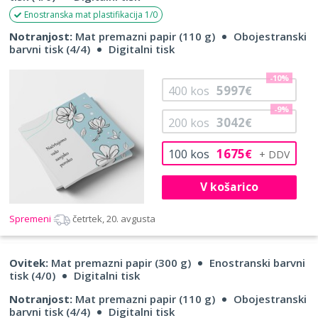
Enostranska mat plastifikacija 1/0
Notranjost:
Mat premazni papir (110 g)
Obojestranski
barvni tisk (4/4)
Digitalni tisk
-10%
5997
400
kos
€
-9%
3042
200
kos
€
1675
100
kos
€
V košarico
Spremeni
četrtek, 20. avgusta
Ovitek:
Mat premazni papir (300 g)
Enostranski barvni
tisk (4/0)
Digitalni tisk
Notranjost:
Mat premazni papir (110 g)
Obojestranski
barvni tisk (4/4)
Digitalni tisk