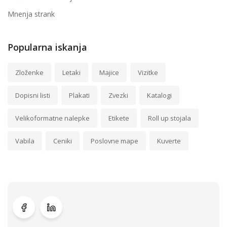
Mnenja strank
Popularna iskanja
Zloženke
Letaki
Majice
Vizitke
Dopisni listi
Plakati
Zvezki
Katalogi
Velikoformatne nalepke
Etikete
Roll up stojala
Vabila
Ceniki
Poslovne mape
Kuverte