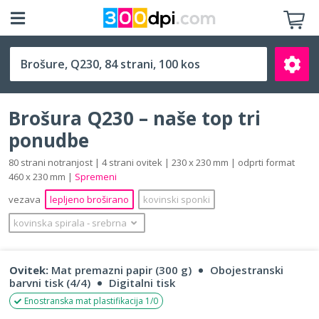
Q230 (230 x 230 mm)
Brošura Q230 – naše top tri
ponudbe
80 strani notranjost | 4 strani ovitek | 230 x 230 mm | odprti format
460 x 230 mm |
Spremeni
Išči
vezava
lepljeno broširano
kovinski sponki
kovinska spirala
‐
srebrna
Ovitek:
Mat premazni papir (300 g)
Obojestranski
barvni tisk (4/4)
Digitalni tisk
Enostranska mat plastifikacija 1/0