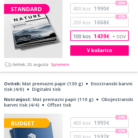
-65%
1990
STANDARD
400
kos
€
-42%
1668
200
kos
€
1439
100
kos
€
V košarico
četrtek, 20. avgusta
Spremeni
Ovitek:
Mat premazni papir (130 g)
Enostranski barvni
tisk (4/0)
Digitalni tisk
Notranjost:
Mat premazni papir (110 g)
Obojestranski
barvni tisk (4/4)
Offset tisk
-64%
1993
BUDGET
400
kos
€
-42%
1597
200
kos
€