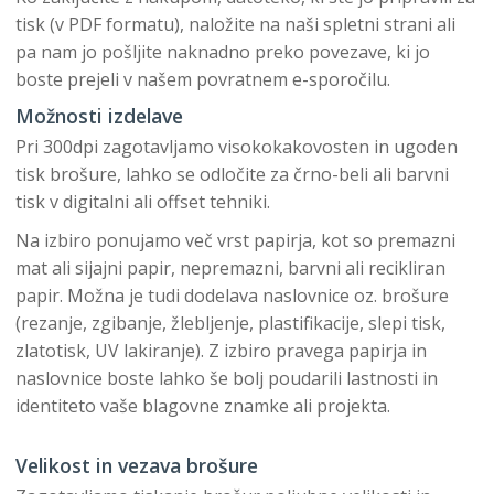
tisk (v PDF formatu), naložite na naši spletni strani ali
pa nam jo pošljite naknadno preko povezave, ki jo
boste prejeli v našem povratnem e-sporočilu.
Možnosti izdelave
Pri 300dpi zagotavljamo visokokakovosten in ugoden
tisk brošure, lahko se odločite za črno-beli ali barvni
tisk v digitalni ali offset tehniki.
Na izbiro ponujamo več vrst papirja, kot so premazni
mat ali sijajni papir, nepremazni, barvni ali recikliran
papir. Možna je tudi dodelava naslovnice oz. brošure
(rezanje, zgibanje, žlebljenje, plastifikacije, slepi tisk,
zlatotisk, UV lakiranje). Z izbiro pravega papirja in
naslovnice boste lahko še bolj poudarili lastnosti in
identiteto vaše blagovne znamke ali projekta.
Velikost in vezava brošure