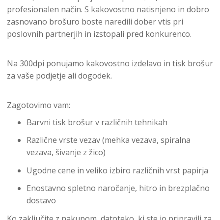
profesionalen način. S kakovostno natisnjeno in dobro
zasnovano brošuro boste naredili dober vtis pri
poslovnih partnerjih in izstopali pred konkurenco.
Na 300dpi ponujamo kakovostno izdelavo in tisk brošur
za vaše podjetje ali dogodek.
Zagotovimo vam:
Barvni tisk brošur v različnih tehnikah
Različne vrste vezav (mehka vezava, spiralna
vezava, šivanje z žico)
Ugodne cene in veliko izbiro različnih vrst papirja
Enostavno spletno naročanje, hitro in brezplačno
dostavo
Ko zaključite z nakupom, datoteko, ki ste jo pripravili za