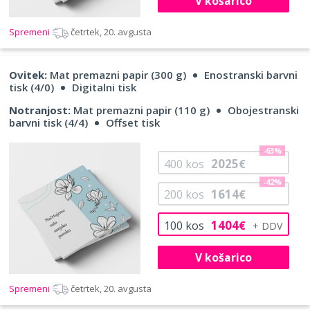
V košarico
Spremeni
četrtek, 20. avgusta
Ovitek:
Mat premazni papir (300 g)
Enostranski barvni
tisk (4/0)
Digitalni tisk
Notranjost:
Mat premazni papir (110 g)
Obojestranski
barvni tisk (4/4)
Offset tisk
-63%
2025
400
kos
€
-42%
1614
200
kos
€
1404
100
kos
€
V košarico
Spremeni
četrtek, 20. avgusta