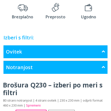
Brezplačno
Preprosto
Ugodno
Izberi s filtri:
Ovitek
Notranjost
Brošura Q230 – izberi po meri s
filtri
80 strani notranjost | 4 strani ovitek | 230 x 230 mm | odprti format
460 x 230 mm |
Spremeni