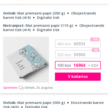
Ovitek:
Mat premazni papir (300 g)
Obojestranski
barvni tisk (4/4)
Digitalni tisk
Notranjost:
Mat premazni papir (110 g)
Obojestranski
barvni tisk (4/4)
Digitalni tisk
-10%
6092
400
kos
€
-8%
3090
200
kos
€
1696
100
kos
€
V košarico
Spremeni
četrtek, 20. avgusta
Ovitek:
Mat premazni papir (300 g)
Enostranski barvni
tisk (4/0)
Digitalni tisk