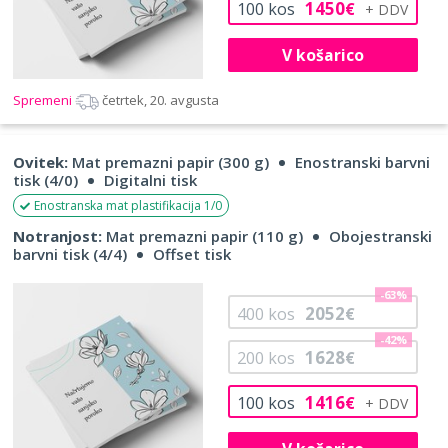
1450
100
kos
€
V košarico
Spremeni
četrtek, 20. avgusta
Ovitek:
Mat premazni papir (300 g)
Enostranski barvni
tisk (4/0)
Digitalni tisk
Enostranska mat plastifikacija 1/0
Notranjost:
Mat premazni papir (110 g)
Obojestranski
barvni tisk (4/4)
Offset tisk
-63%
2052
400
kos
€
-42%
1628
200
kos
€
1416
100
kos
€