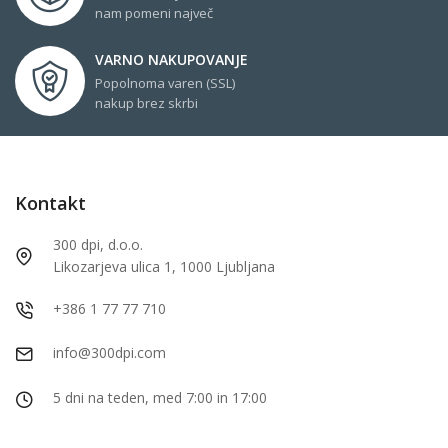
nam pomeni največ
VARNO NAKUPOVANJE
Popolnoma varen (SSL)
nakup brez skrbi
Kontakt
300 dpi, d.o.o.
Likozarjeva ulica 1, 1000 Ljubljana
+386 1 77 77 710
info@300dpi.com
5 dni na teden, med 7:00 in 17:00