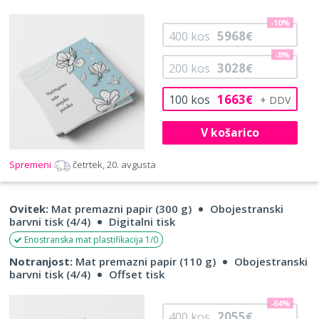
-10%
5968
400
kos
€
-8%
3028
200
kos
€
1663
100
kos
€
V košarico
Spremeni
četrtek, 20. avgusta
Ovitek:
Mat premazni papir (300 g)
Obojestranski
barvni tisk (4/4)
Digitalni tisk
Enostranska mat plastifikacija 1/0
Notranjost:
Mat premazni papir (110 g)
Obojestranski
barvni tisk (4/4)
Offset tisk
-64%
2055
400
kos
€