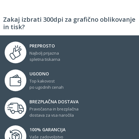
Zakaj izbrati 300dpi za grafično oblikovanje
in tisk?
PREPROSTO
Najbolj prijazna
spletna tiskarna
UGODNO
Top kakovost
po ugodnih cenah
BREZPLAČNA DOSTAVA
Pravočasna in brezplačna
dostava za vsa naročila
100% GARANCIJA
Vaše zadovoljstvo