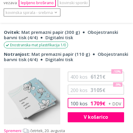
vezava
lepljeno broširano
kovinski sponki
kovinska spirala
‐
srebrna
Ovitek:
Mat premazni papir (300 g)
Obojestranski
barvni tisk (4/4)
Digitalni tisk
Enostranska mat plastifikacija 1/0
Notranjost:
Mat premazni papir (110 g)
Obojestranski
barvni tisk (4/4)
Digitalni tisk
-10%
6121
400
kos
€
-9%
3105
200
kos
€
1709
100
kos
€
V košarico
Spremeni
četrtek, 20. avgusta