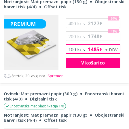
Notranjost:
Mat premazni papir (130 g)
Obojestranski
barvni tisk (4/4)
Offset tisk
-64%
2127
PREMIUM
400
kos
€
-41%
1748
200
kos
€
1485
100
kos
€
V košarico
četrtek, 20. avgusta
Spremeni
Ovitek:
Mat premazni papir (300 g)
Enostranski barvni
tisk (4/0)
Digitalni tisk
Enostranska mat plastifikacija 1/0
Notranjost:
Mat premazni papir (130 g)
Obojestranski
barvni tisk (4/4)
Offset tisk