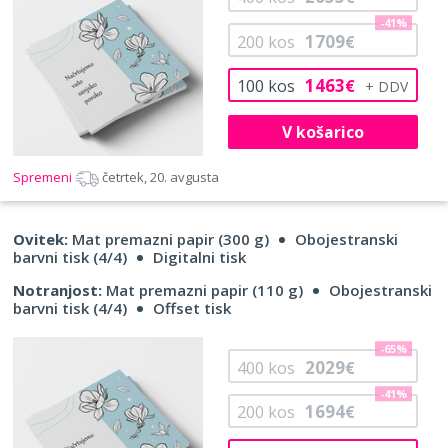
-41%
1709
200
kos
€
1463
100
kos
€
V košarico
Spremeni
četrtek, 20. avgusta
Ovitek:
Mat premazni papir (300 g)
Obojestranski
barvni tisk (4/4)
Digitalni tisk
Notranjost:
Mat premazni papir (110 g)
Obojestranski
barvni tisk (4/4)
Offset tisk
-65%
2029
400
kos
€
-41%
1694
200
kos
€