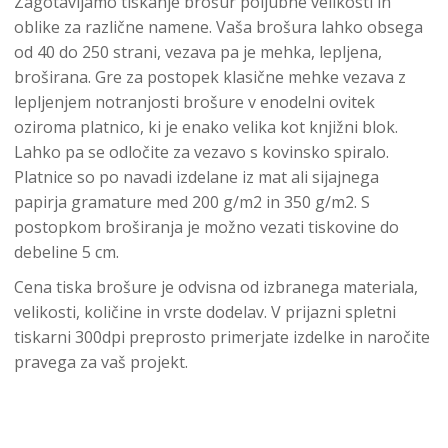
Zagotavljamo tiskanje brošur poljubne velikosti in
oblike za različne namene. Vaša brošura lahko obsega
od 40 do 250 strani, vezava pa je mehka, lepljena,
broširana. Gre za postopek klasične mehke vezava z
lepljenjem notranjosti brošure v enodelni ovitek
oziroma platnico, ki je enako velika kot knjižni blok.
Lahko pa se odločite za vezavo s kovinsko spiralo.
Platnice so po navadi izdelane iz mat ali sijajnega
papirja gramature med 200 g/m2 in 350 g/m2. S
postopkom broširanja je možno vezati tiskovine do
debeline 5 cm.
Cena tiska brošure je odvisna od izbranega materiala,
velikosti, količine in vrste dodelav. V prijazni spletni
tiskarni 300dpi preprosto primerjate izdelke in naročite
pravega za vaš projekt.