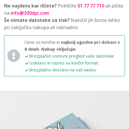
Ne najdete kar iščete?
Pokličite
01 77 77 710
ali pišite
na
info@300dpi.com
Še nimate datoteke za tisk?
Naložili jih boste lahko
po zaključku nakupa ali naknadno
Cene so končne in
najbolj ugodne pri dobavi v
8 dneh.
Nakup vključuje:
Brezplačen osnovni pregled vaše datoteke
Izdelavo in razrez na končni format
Brezplačno dostavo na vaš naslov