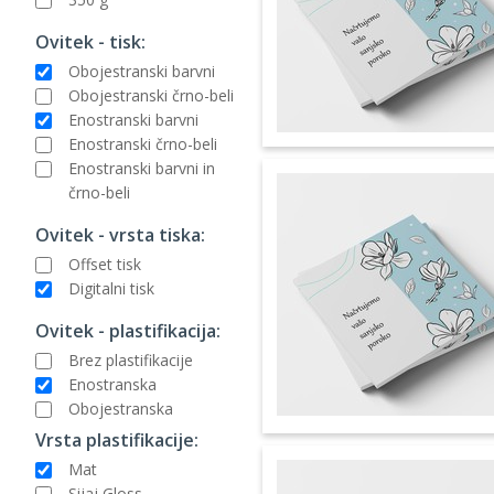
Ovitek - tisk:
Obojestranski barvni
Obojestranski črno-beli
Enostranski barvni
Enostranski črno-beli
Enostranski barvni in
črno-beli
Ovitek - vrsta tiska:
Offset tisk
Digitalni tisk
Ovitek - plastifikacija:
Brez plastifikacije
Enostranska
Obojestranska
Vrsta plastifikacije:
Mat
Sijaj Gloss