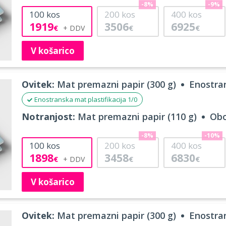
-8%
-9%
100
kos
200
kos
400
kos
1919
3506
6925
€
€
€
V košarico
Ovitek:
Mat premazni papir (300 g)
Enostran
Enostranska mat plastifikacija 1/0
Notranjost:
Mat premazni papir (110 g)
Obo
-8%
-10%
100
kos
200
kos
400
kos
1898
3458
6830
€
€
€
V košarico
Ovitek:
Mat premazni papir (300 g)
Enostran