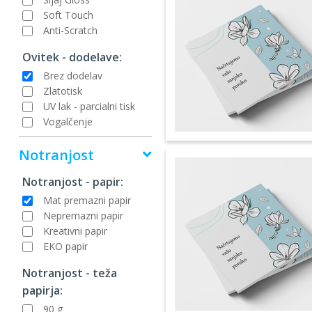
Soft Touch
Anti-Scratch
Ovitek - dodelave:
Brez dodelav
Zlatotisk
UV lak - parcialni tisk
Vogalčenje
Notranjost
Notranjost - papir:
Mat premazni papir
Nepremazni papir
Kreativni papir
EKO papir
Notranjost - teža
papirja:
90 g