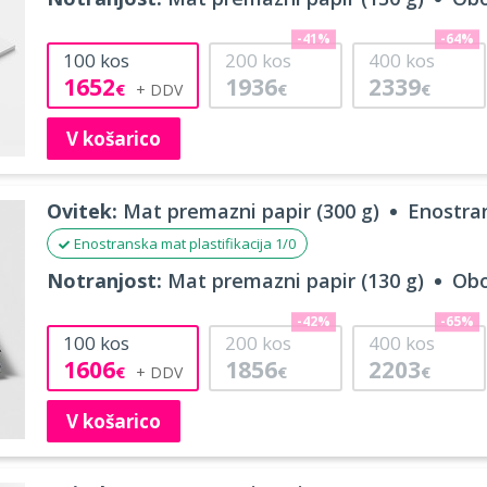
-41%
-64%
100
kos
200
kos
400
kos
1652
1936
2339
€
€
€
V košarico
Ovitek:
Mat premazni papir (300 g)
Enostran
Enostranska mat plastifikacija 1/0
Notranjost:
Mat premazni papir (130 g)
Obo
-42%
-65%
100
kos
200
kos
400
kos
1606
1856
2203
€
€
€
V košarico