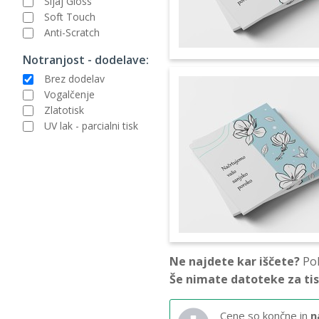
Sijaj Gloss
Soft Touch
Anti-Scratch
Notranjost - dodelave:
Brez dodelav
Vogalčenje
Zlatotisk
UV lak - parcialni tisk
Ne najdete kar iščete?
Pok
Še nimate datoteke za ti
Cene so končne in
n