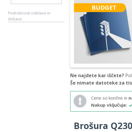
BUDGET
Podrobnosti izdelave in
dobave
Ne najdete kar iščete?
Pok
Še nimate datoteke za ti
Cene so končne in
n
Nakup vključuje:
Brošura Q230 –