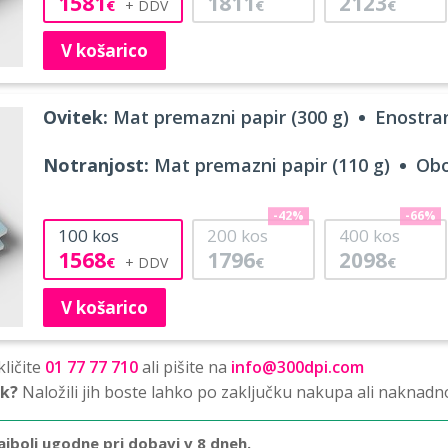
1581
1811
2123
€
€
€
V košarico
Ovitek:
Mat premazni papir (300 g)
Enostran
Notranjost:
Mat premazni papir (110 g)
Obo
-42%
-66%
100
kos
200
kos
400
kos
1568
1796
2098
€
€
€
V košarico
ličite
01 77 77 710
ali pišite na
info@300dpi.com
sk?
Naložili jih boste lahko po zaključku nakupa ali naknadn
ajbolj ugodne pri dobavi v 8 dneh.