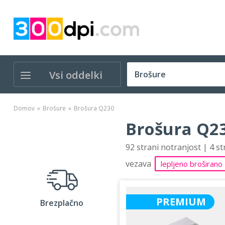
Vsi oddelki
Domov
Brošure
Brošura Q230
Brošura Q23
92 strani notranjost | 4 s
vezava
lepljeno broširano
PREMIUM
Brezplačno