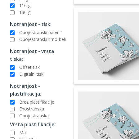
110 g
130 g
Notranjost - tisk:
Obojestranski barvni
Obojestranski črno-beli
Notranjost - vrsta
tiska:
Offset tisk
Digitalni tisk
Notranjost -
plastifikacija:
Brez plastifikacije
Enostranska
Obojestranska
Vrsta plastifikacije:
Mat