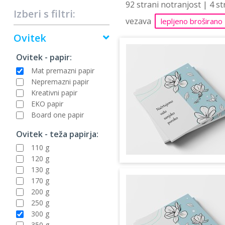
92 strani notranjost | 4 s
Izberi s filtri:
vezava
lepljeno broširano
Ovitek
Ovitek - papir:
Mat premazni papir
Nepremazni papir
Kreativni papir
EKO papir
Board one papir
Ovitek - teža papirja:
110 g
120 g
130 g
170 g
200 g
250 g
300 g
350 g