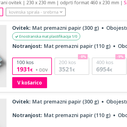
trani ovitek | 230 x 230 mm | odprti format 460 x 230 mm |
S
kovinska spirala
‐
srebrna
Ovitek:
Mat premazni papir (300 g)
Obojestr
Enostranska mat plastifikacija 1/0
Notranjost:
Mat premazni papir (110 g)
Obo
-8%
-9%
100
kos
200
kos
400
kos
1931
3521
6954
€
€
€
V košarico
Ovitek:
Mat premazni papir (300 g)
Obojestr
Notranjost:
Mat premazni papir (110 g)
Obo