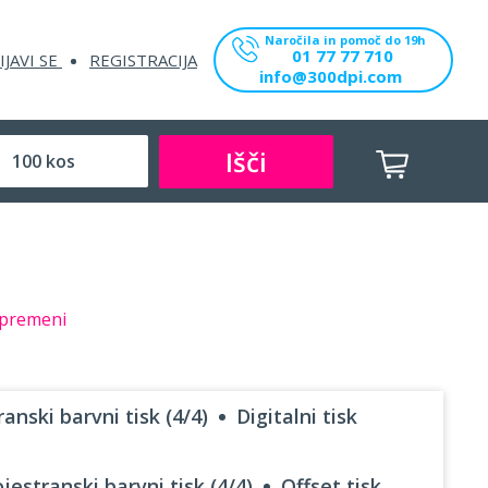
Naročila in pomoč do 19h
01 77 77 710
IJAVI SE
REGISTRACIJA
info@300dpi.com
Išči
premeni
anski barvni tisk (4/4)
Digitalni tisk
jestranski barvni tisk (4/4)
Offset tisk