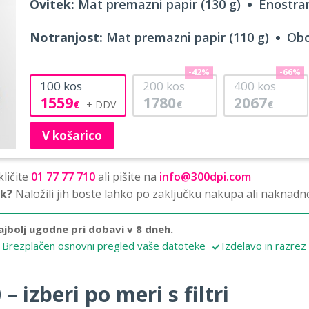
Ovitek:
Mat premazni papir (130 g)
Enostran
Notranjost:
Mat premazni papir (110 g)
Obo
-42%
-66%
100
kos
200
kos
400
kos
1559
1780
2067
€
€
€
V košarico
ličite
01 77 77 710
ali pišite na
info@300dpi.com
sk?
Naložili jih boste lahko po zaključku nakupa ali naknadn
ajbolj ugodne pri dobavi v 8 dneh.
Brezplačen osnovni pregled vaše datoteke
Izdelavo in razrez
 izberi po meri s filtri