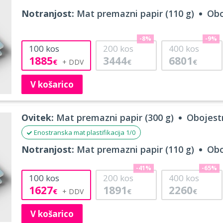
Notranjost:
Mat premazni papir (110 g)
Obo
-8%
-9%
100
kos
200
kos
400
kos
1885
3444
6801
€
€
€
V košarico
Ovitek:
Mat premazni papir (300 g)
Obojestr
Enostranska mat plastifikacija 1/0
Notranjost:
Mat premazni papir (110 g)
Obo
-41%
-65%
100
kos
200
kos
400
kos
1627
1891
2260
€
€
€
V košarico