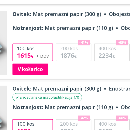
Ovitek:
Mat premazni papir (300 g)
Obojestr
Notranjost:
Mat premazni papir (110 g)
Obo
-41%
-65%
100
kos
200
kos
400
kos
1615
1876
2234
€
€
€
V košarico
Ovitek:
Mat premazni papir (300 g)
Enostran
Enostranska mat plastifikacija 1/0
Notranjost:
Mat premazni papir (110 g)
Obo
-42%
-66%
100
kos
200
kos
400
kos