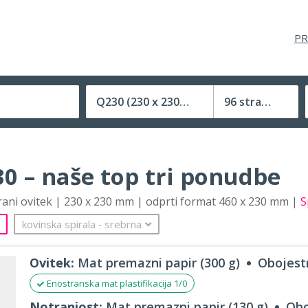
PR
Q230
(230 x 230 mm)
96 strani
Velikost (zaprte) tiskovine
0 – naše top tri ponudbe
trani ovitek | 230 x 230 mm | odprti format 460 x 230 mm |
S
kovinska spirala
‐
srebrna
Ovitek:
Mat premazni papir (300 g)
Obojestr
Enostranska mat plastifikacija 1/0
Notranjost:
Mat premazni papir (130 g)
Obo