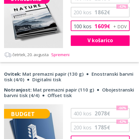
-42%
1862
200
kos
€
1609
100
kos
€
V košarico
četrtek, 20. avgusta
Spremeni
Ovitek:
Mat premazni papir (130 g)
Enostranski barvni
tisk (4/0)
Digitalni tisk
Notranjost:
Mat premazni papir (110 g)
Obojestranski
barvni tisk (4/4)
Offset tisk
-66%
2078
BUDGET
400
kos
€
-42%
1785
200
kos
€