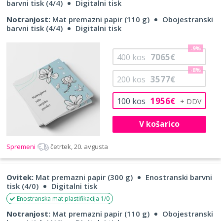
barvni tisk (4/4)
Digitalni tisk
Notranjost:
Mat premazni papir (110 g)
Obojestranski
barvni tisk (4/4)
Digitalni tisk
-9%
7065
400
kos
€
-8%
3577
200
kos
€
1956
100
kos
€
V košarico
Spremeni
četrtek, 20. avgusta
Ovitek:
Mat premazni papir (300 g)
Enostranski barvni
tisk (4/0)
Digitalni tisk
Enostranska mat plastifikacija 1/0
Notranjost:
Mat premazni papir (110 g)
Obojestranski