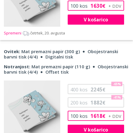
1630
100
kos
€
V košarico
Spremeni
četrtek, 20. avgusta
Ovitek:
Mat premazni papir (300 g)
Obojestranski
barvni tisk (4/4)
Digitalni tisk
Notranjost:
Mat premazni papir (110 g)
Obojestranski
barvni tisk (4/4)
Offset tisk
-65%
2245
400
kos
€
-41%
1882
200
kos
€
1618
100
kos
€
V košarico