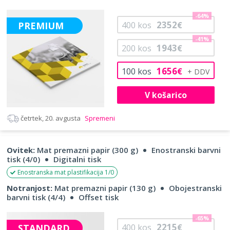
-64%
2352
PREMIUM
400
kos
€
-41%
1943
200
kos
€
1656
100
kos
€
V košarico
četrtek, 20. avgusta
Spremeni
Ovitek:
Mat premazni papir (300 g)
Enostranski barvni
tisk (4/0)
Digitalni tisk
Enostranska mat plastifikacija 1/0
Notranjost:
Mat premazni papir (130 g)
Obojestranski
barvni tisk (4/4)
Offset tisk
-65%
2215
STANDARD
400
kos
€