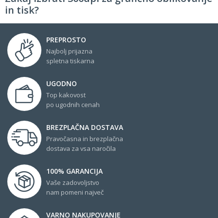
in tisk?
PREPROSTO
Najbolj prijazna
spletna tiskarna
UGODNO
Top kakovost
po ugodnih cenah
BREZPLAČNA DOSTAVA
Pravočasna in brezplačna
dostava za vsa naročila
100% GARANCIJA
Vaše zadovoljstvo
nam pomeni največ
VARNO NAKUPOVANJE