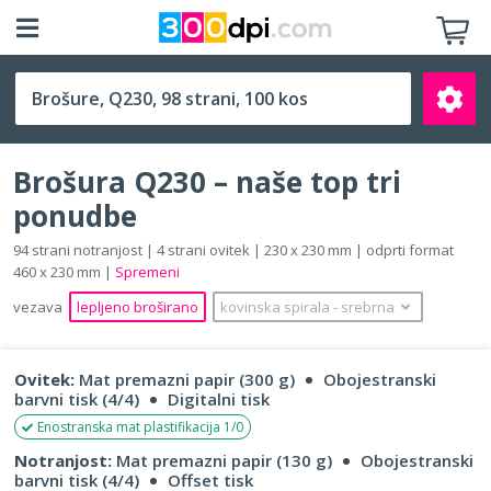
Q230 (230 x 230 mm)
Brošura Q230 – naše top tri
ponudbe
94 strani notranjost | 4 strani ovitek | 230 x 230 mm | odprti format
460 x 230 mm |
Spremeni
Išči
vezava
lepljeno broširano
kovinska spirala
‐
srebrna
Ovitek:
Mat premazni papir (300 g)
Obojestranski
barvni tisk (4/4)
Digitalni tisk
Enostranska mat plastifikacija 1/0
Notranjost:
Mat premazni papir (130 g)
Obojestranski
barvni tisk (4/4)
Offset tisk