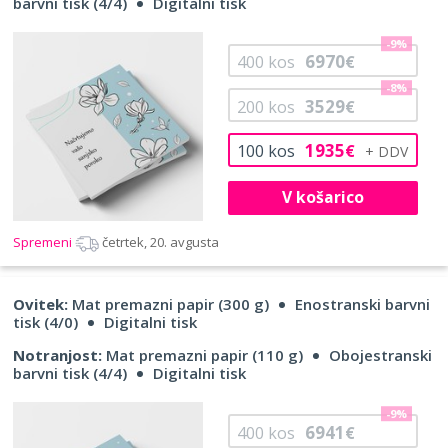
barvni tisk (4/4)
Digitalni tisk
-9%
6970
400
kos
€
-8%
3529
200
kos
€
1935
100
kos
€
V košarico
Spremeni
četrtek, 20. avgusta
Ovitek:
Mat premazni papir (300 g)
Enostranski barvni
tisk (4/0)
Digitalni tisk
Notranjost:
Mat premazni papir (110 g)
Obojestranski
barvni tisk (4/4)
Digitalni tisk
-9%
6941
400
kos
€