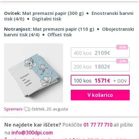
Ovitek:
Mat premazni papir (300 g)
Enostranski barvni
tisk (4/0)
Digitalni tisk
Notranjost:
Mat premazni papir (110 g)
Obojestranski
barvni tisk (4/4)
Offset tisk
-66%
2109
400
kos
€
-42%
1802
200
kos
€
1571
100
kos
€
V košarico
Spremeni
četrtek, 20. avgusta
Ne najdete kar iščete?
Pokličite
01 77 77 710
ali pišite
na
info@300dpi.com