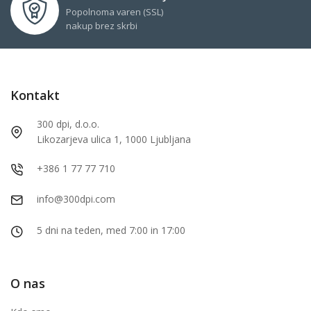
Popolnoma varen (SSL)
nakup brez skrbi
Kontakt
300 dpi, d.o.o.
Likozarjeva ulica 1, 1000 Ljubljana
+386 1 77 77 710
info@300dpi.com
5 dni na teden, med 7:00 in 17:00
O nas