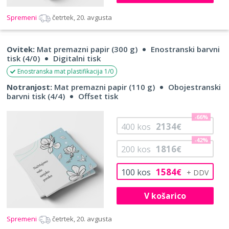
Spremeni
četrtek, 20. avgusta
Ovitek:
Mat premazni papir (300 g)
Enostranski barvni
tisk (4/0)
Digitalni tisk
Enostranska mat plastifikacija 1/0
Notranjost:
Mat premazni papir (110 g)
Obojestranski
barvni tisk (4/4)
Offset tisk
-66%
2134
400
kos
€
-42%
1816
200
kos
€
1584
100
kos
€
V košarico
Spremeni
četrtek, 20. avgusta