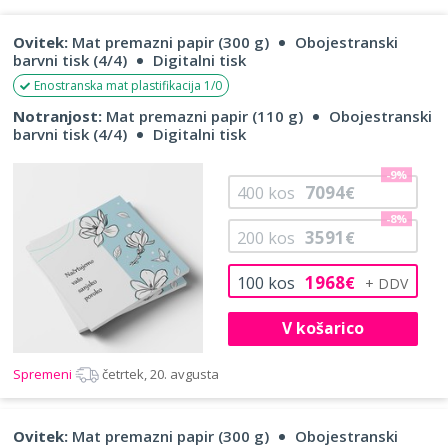
Ovitek:
Mat premazni papir (300 g)
Obojestranski
barvni tisk (4/4)
Digitalni tisk
Enostranska mat plastifikacija 1/0
Notranjost:
Mat premazni papir (110 g)
Obojestranski
barvni tisk (4/4)
Digitalni tisk
-9%
7094
400
kos
€
-8%
3591
200
kos
€
1968
100
kos
€
V košarico
Spremeni
četrtek, 20. avgusta
Ovitek:
Mat premazni papir (300 g)
Obojestranski