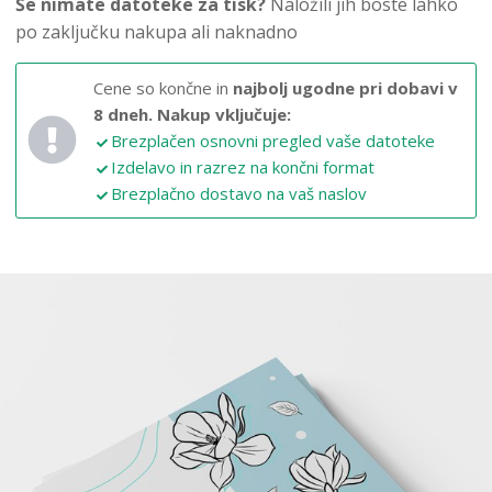
Še nimate datoteke za tisk?
Naložili jih boste lahko
po zaključku nakupa ali naknadno
Cene so končne in
najbolj ugodne pri dobavi v
8 dneh.
Nakup vključuje:
Brezplačen osnovni pregled vaše datoteke
Izdelavo in razrez na končni format
Brezplačno dostavo na vaš naslov