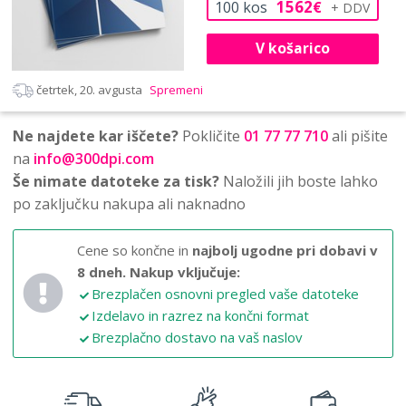
1562
100
kos
€
V košarico
četrtek, 20. avgusta
Spremeni
Ne najdete kar iščete?
Pokličite
01 77 77 710
ali pišite
na
info@300dpi.com
Še nimate datoteke za tisk?
Naložili jih boste lahko
po zaključku nakupa ali naknadno
Cene so končne in
najbolj ugodne pri dobavi v
8 dneh.
Nakup vključuje:
Brezplačen osnovni pregled vaše datoteke
Izdelavo in razrez na končni format
Brezplačno dostavo na vaš naslov