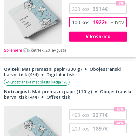
-8%
3514
200
kos
€
1922
100
kos
€
V košarico
Spremeni
četrtek, 20. avgusta
Ovitek:
Mat premazni papir (300 g)
Obojestranski
barvni tisk (4/4)
Digitalni tisk
Enostranska mat plastifikacija 1/0
Notranjost:
Mat premazni papir (110 g)
Obojestranski
barvni tisk (4/4)
Offset tisk
-65%
2271
400
kos
€
-41%
1897
200
kos
€