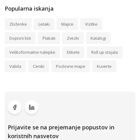
Popularna iskanja
Zloženke
Letaki
Majice
Vizitke
Dopisni listi
Plakati
Zvezki
Katalogi
Velikoformatne nalepke
Etikete
Roll up stojala
Vabila
Ceniki
Poslovne mape
Kuverte
Prijavite se na prejemanje popustov in
koristnih nasvetov