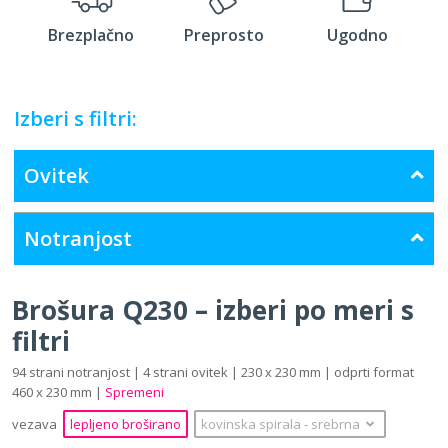
Brezplačno
Preprosto
Ugodno
Izberi s filtri:
Ovitek
Notranjost
Brošura Q230 – izberi po meri s
filtri
94 strani notranjost | 4 strani ovitek | 230 x 230 mm | odprti format
460 x 230 mm |
Spremeni
vezava
lepljeno broširano
kovinska spirala
‐
srebrna