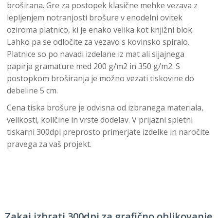
broširana. Gre za postopek klasične mehke vezava z
lepljenjem notranjosti brošure v enodelni ovitek
oziroma platnico, ki je enako velika kot knjižni blok.
Lahko pa se odločite za vezavo s kovinsko spiralo.
Platnice so po navadi izdelane iz mat ali sijajnega
papirja gramature med 200 g/m2 in 350 g/m2. S
postopkom broširanja je možno vezati tiskovine do
debeline 5 cm.
Cena tiska brošure je odvisna od izbranega materiala,
velikosti, količine in vrste dodelav. V prijazni spletni
tiskarni 300dpi preprosto primerjate izdelke in naročite
pravega za vaš projekt.
Zakaj izbrati 300dpi za grafično oblikovanje