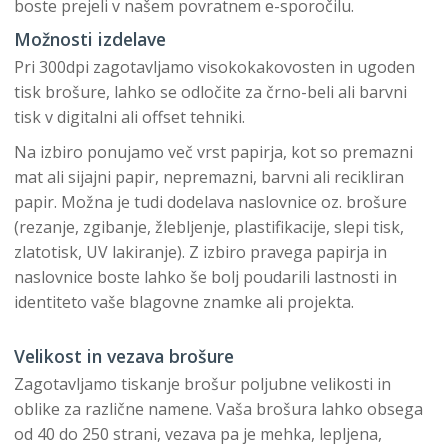
boste prejeli v našem povratnem e-sporočilu.
Možnosti izdelave
Pri 300dpi zagotavljamo visokokakovosten in ugoden
tisk brošure, lahko se odločite za črno-beli ali barvni
tisk v digitalni ali offset tehniki.
Na izbiro ponujamo več vrst papirja, kot so premazni
mat ali sijajni papir, nepremazni, barvni ali recikliran
papir. Možna je tudi dodelava naslovnice oz. brošure
(rezanje, zgibanje, žlebljenje, plastifikacije, slepi tisk,
zlatotisk, UV lakiranje). Z izbiro pravega papirja in
naslovnice boste lahko še bolj poudarili lastnosti in
identiteto vaše blagovne znamke ali projekta.
Velikost in vezava brošure
Zagotavljamo tiskanje brošur poljubne velikosti in
oblike za različne namene. Vaša brošura lahko obsega
od 40 do 250 strani, vezava pa je mehka, lepljena,