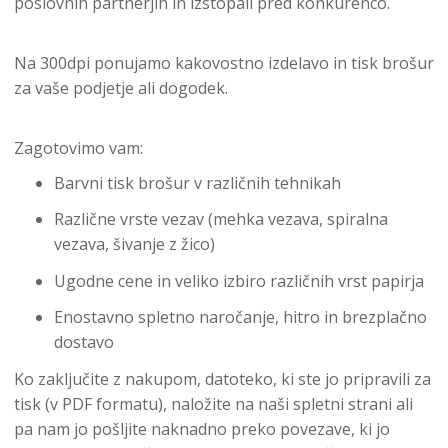
poslovnih partnerjih in izstopali pred konkurenco.
Na 300dpi ponujamo kakovostno izdelavo in tisk brošur
za vaše podjetje ali dogodek.
Zagotovimo vam:
Barvni tisk brošur v različnih tehnikah
Različne vrste vezav (mehka vezava, spiralna
vezava, šivanje z žico)
Ugodne cene in veliko izbiro različnih vrst papirja
Enostavno spletno naročanje, hitro in brezplačno
dostavo
Ko zaključite z nakupom, datoteko, ki ste jo pripravili za
tisk (v PDF formatu), naložite na naši spletni strani ali
pa nam jo pošljite naknadno preko povezave, ki jo