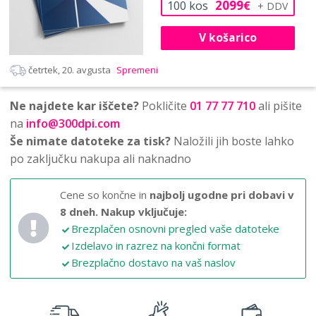
2099
100
kos
€
V košarico
četrtek, 20. avgusta
Spremeni
Ne najdete kar iščete?
Pokličite
01 77 77 710
ali pišite
na
info@300dpi.com
Še nimate datoteke za tisk?
Naložili jih boste lahko
po zaključku nakupa ali naknadno
Cene so končne in
najbolj ugodne pri dobavi v
8 dneh.
Nakup vključuje:
Brezplačen osnovni pregled vaše datoteke
Izdelavo in razrez na končni format
Brezplačno dostavo na vaš naslov