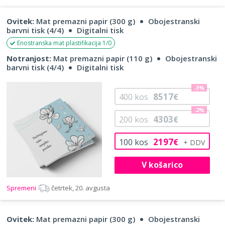
Ovitek:
Mat premazni papir (300 g)
Obojestranski
barvni tisk (4/4)
Digitalni tisk
Enostranska mat plastifikacija 1/0
Notranjost:
Mat premazni papir (110 g)
Obojestranski
barvni tisk (4/4)
Digitalni tisk
-3%
8517
400
kos
€
-2%
4303
200
kos
€
2197
100
kos
€
V košarico
Spremeni
četrtek, 20. avgusta
Ovitek:
Mat premazni papir (300 g)
Obojestranski