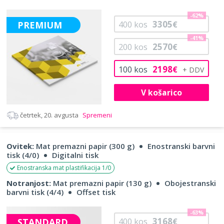
-62%
3305
PREMIUM
400
kos
€
-41%
2570
200
kos
€
2198
100
kos
€
V košarico
četrtek, 20. avgusta
Spremeni
Ovitek:
Mat premazni papir (300 g)
Enostranski barvni
tisk (4/0)
Digitalni tisk
Enostranska mat plastifikacija 1/0
Notranjost:
Mat premazni papir (130 g)
Obojestranski
barvni tisk (4/4)
Offset tisk
-63%
3168
STANDARD
400
kos
€