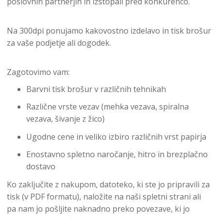
poslovnih partnerjih in izstopali pred konkurenco.
Na 300dpi ponujamo kakovostno izdelavo in tisk brošur
za vaše podjetje ali dogodek.
Zagotovimo vam:
Barvni tisk brošur v različnih tehnikah
Različne vrste vezav (mehka vezava, spiralna
vezava, šivanje z žico)
Ugodne cene in veliko izbiro različnih vrst papirja
Enostavno spletno naročanje, hitro in brezplačno
dostavo
Ko zaključite z nakupom, datoteko, ki ste jo pripravili za
tisk (v PDF formatu), naložite na naši spletni strani ali
pa nam jo pošljite naknadno preko povezave, ki jo