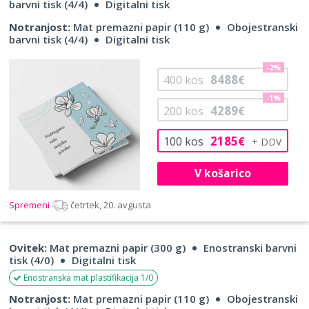
barvni tisk (4/4)
Digitalni tisk
Notranjost:
Mat premazni papir (110 g)
Obojestranski
barvni tisk (4/4)
Digitalni tisk
-2%
8488
400
kos
€
-1%
4289
200
kos
€
2185
100
kos
€
V košarico
Spremeni
četrtek, 20. avgusta
Ovitek:
Mat premazni papir (300 g)
Enostranski barvni
tisk (4/0)
Digitalni tisk
Enostranska mat plastifikacija 1/0
Notranjost:
Mat premazni papir (110 g)
Obojestranski