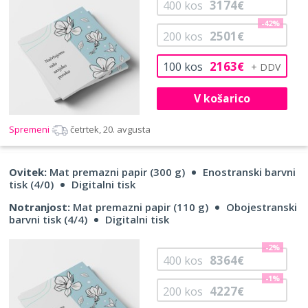
3174
400
kos
€
-42%
2501
200
kos
€
2163
100
kos
€
V košarico
Spremeni
četrtek, 20. avgusta
Ovitek:
Mat premazni papir (300 g)
Enostranski barvni
tisk (4/0)
Digitalni tisk
Notranjost:
Mat premazni papir (110 g)
Obojestranski
barvni tisk (4/4)
Digitalni tisk
-2%
8364
400
kos
€
-1%
4227
200
kos
€