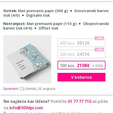
Ovitek:
Mat premazni papir (300 g)
Enostranski barvni
tisk (4/0)
Digitalni tisk
Notranjost:
Mat premazni papir (110 g)
Obojestranski
barvni tisk (4/4)
Offset tisk
-64%
3012
400
kos
€
-42%
2413
200
kos
€
2108
100
kos
€
V košarico
Spremeni
četrtek, 20. avgusta
Ne najdete kar iščete?
Pokličite
01 77 77 710
ali pišite
na
info@300dpi.com