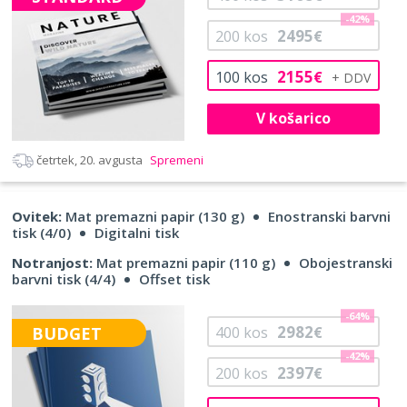
-42%
2495
200
kos
€
2155
100
kos
€
V košarico
četrtek, 20. avgusta
Spremeni
Ovitek:
Mat premazni papir (130 g)
Enostranski barvni
tisk (4/0)
Digitalni tisk
Notranjost:
Mat premazni papir (110 g)
Obojestranski
barvni tisk (4/4)
Offset tisk
-64%
2982
BUDGET
400
kos
€
-42%
2397
200
kos
€