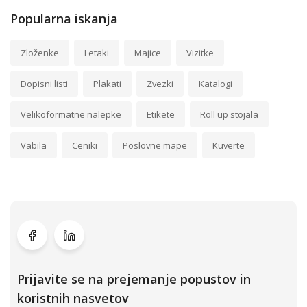
Popularna iskanja
Zloženke
Letaki
Majice
Vizitke
Dopisni listi
Plakati
Zvezki
Katalogi
Velikoformatne nalepke
Etikete
Roll up stojala
Vabila
Ceniki
Poslovne mape
Kuverte
Prijavite se na prejemanje popustov in
koristnih nasvetov