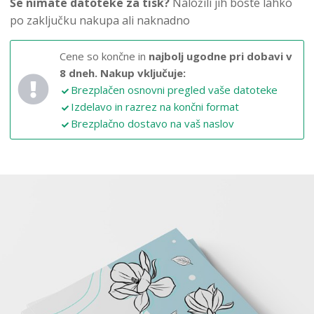
Še nimate datoteke za tisk?
Naložili jih boste lahko
po zaključku nakupa ali naknadno
Cene so končne in
najbolj ugodne pri dobavi v
8 dneh.
Nakup vključuje:
Brezplačen osnovni pregled vaše datoteke
Izdelavo in razrez na končni format
Brezplačno dostavo na vaš naslov