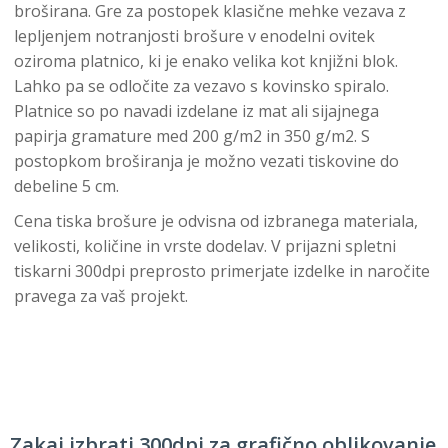
broširana. Gre za postopek klasične mehke vezava z
lepljenjem notranjosti brošure v enodelni ovitek
oziroma platnico, ki je enako velika kot knjižni blok.
Lahko pa se odločite za vezavo s kovinsko spiralo.
Platnice so po navadi izdelane iz mat ali sijajnega
papirja gramature med 200 g/m2 in 350 g/m2. S
postopkom broširanja je možno vezati tiskovine do
debeline 5 cm.
Cena tiska brošure je odvisna od izbranega materiala,
velikosti, količine in vrste dodelav. V prijazni spletni
tiskarni 300dpi preprosto primerjate izdelke in naročite
pravega za vaš projekt.
Zakaj izbrati 300dpi za grafično oblikovanje