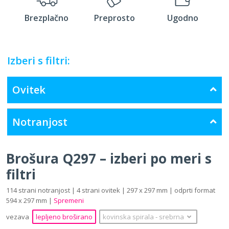
Brezplačno
Preprosto
Ugodno
Izberi s filtri:
Ovitek
Notranjost
Brošura Q297 – izberi po meri s
filtri
114 strani notranjost | 4 strani ovitek | 297 x 297 mm | odprti format
594 x 297 mm |
Spremeni
vezava
lepljeno broširano
kovinska spirala
‐
srebrna