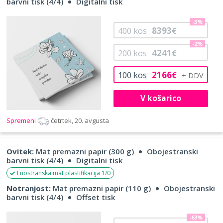
barvni tisk (4/4)
Digitalni tisk
-3%
8393
400
kos
€
-2%
4241
200
kos
€
2166
100
kos
€
V košarico
Spremeni
četrtek, 20. avgusta
Ovitek:
Mat premazni papir (300 g)
Obojestranski
barvni tisk (4/4)
Digitalni tisk
Enostranska mat plastifikacija 1/0
Notranjost:
Mat premazni papir (110 g)
Obojestranski
barvni tisk (4/4)
Offset tisk
-63%