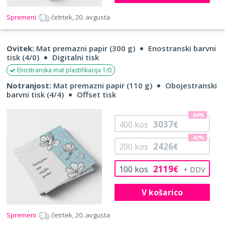
Spremeni
četrtek, 20. avgusta
Ovitek:
Mat premazni papir (300 g)
Enostranski barvni
tisk (4/0)
Digitalni tisk
Enostranska mat plastifikacija 1/0
Notranjost:
Mat premazni papir (110 g)
Obojestranski
barvni tisk (4/4)
Offset tisk
-64%
3037
400
kos
€
-42%
2426
200
kos
€
2119
100
kos
€
V košarico
Spremeni
četrtek, 20. avgusta