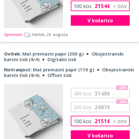
2154
100
kos
€
V košarico
Spremeni
četrtek, 20. avgusta
Ovitek:
Mat premazni papir (300 g)
Obojestranski
barvni tisk (4/4)
Digitalni tisk
Notranjost:
Mat premazni papir (110 g)
Obojestranski
barvni tisk (4/4)
Offset tisk
-63%
3148
400
kos
€
-42%
2487
200
kos
€
2151
100
kos
€
V košarico