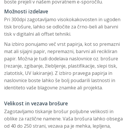
boste prejeli v našem povratnem e-sporočilu.
Možnosti izdelave
Pri 300dpi zagotavljamo visokokakovosten in ugoden
tisk brošure, lahko se odločite za črno-beli ali barvni
tisk v digitalni ali offset tehniki.
Na izbiro ponujamo več vrst papirja, kot so premazni
mat ali sijajni papir, nepremazni, barvni ali recikliran
papir. Možna je tudi dodelava naslovnice oz. brošure
(rezanje, zgibanje, žlebljenje, plastifikacije, slepi tisk,
zlatotisk, UV lakiranje). Z izbiro pravega papirja in
naslovnice boste lahko še bolj poudarili lastnosti in
identiteto vaše blagovne znamke ali projekta.
Velikost in vezava brošure
Zagotavljamo tiskanje brošur poljubne velikosti in
oblike za različne namene. Vaša brošura lahko obsega
od 40 do 250 strani, vezava pa je mehka, lepljena,