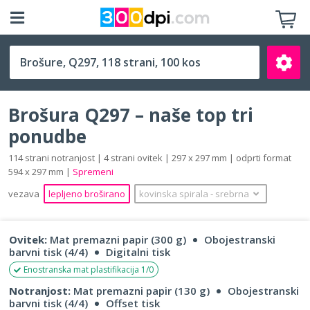
Q297 (297 x 297 mm)
Brošura Q297 – naše top tri
ponudbe
114 strani notranjost | 4 strani ovitek | 297 x 297 mm | odprti format
594 x 297 mm |
Spremeni
Išči
vezava
lepljeno broširano
kovinska spirala
‐
srebrna
Ovitek:
Mat premazni papir (300 g)
Obojestranski
barvni tisk (4/4)
Digitalni tisk
Enostranska mat plastifikacija 1/0
Notranjost:
Mat premazni papir (130 g)
Obojestranski
barvni tisk (4/4)
Offset tisk