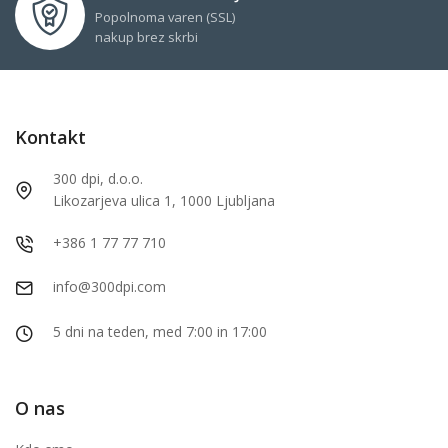
Popolnoma varen (SSL)
nakup brez skrbi
Kontakt
300 dpi, d.o.o.
Likozarjeva ulica 1, 1000 Ljubljana
+386 1 77 77 710
info@300dpi.com
5 dni na teden, med 7:00 in 17:00
O nas