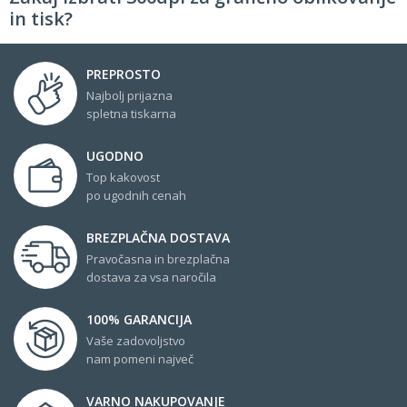
in tisk?
PREPROSTO
Najbolj prijazna
spletna tiskarna
UGODNO
Top kakovost
po ugodnih cenah
BREZPLAČNA DOSTAVA
Pravočasna in brezplačna
dostava za vsa naročila
100% GARANCIJA
Vaše zadovoljstvo
nam pomeni največ
VARNO NAKUPOVANJE