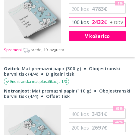
-1%
4783
200
kos
€
2432
100
kos
€
V košarico
Spremeni
sredo, 19. avgusta
Ovitek:
Mat premazni papir (300 g)
Obojestranski
barvni tisk (4/4)
Digitalni tisk
Enostranska mat plastifikacija 1/0
Notranjost:
Mat premazni papir (110 g)
Obojestranski
barvni tisk (4/4)
Offset tisk
-63%
3431
400
kos
€
-42%
2697
200
kos
€