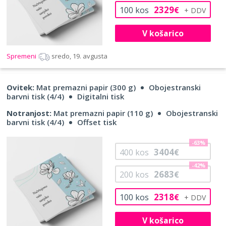
2329
100
kos
€
V košarico
Spremeni
sredo, 19. avgusta
Ovitek:
Mat premazni papir (300 g)
Obojestranski
barvni tisk (4/4)
Digitalni tisk
Notranjost:
Mat premazni papir (110 g)
Obojestranski
barvni tisk (4/4)
Offset tisk
-63%
3404
400
kos
€
-42%
2683
200
kos
€
2318
100
kos
€
V košarico