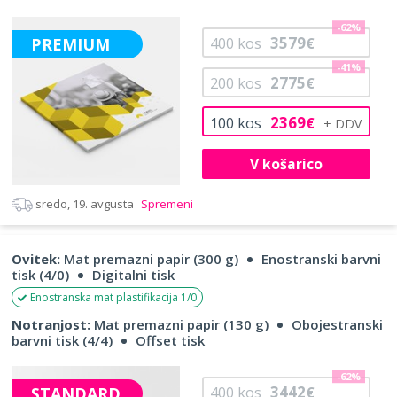
-62%
3579
PREMIUM
400
kos
€
-41%
2775
200
kos
€
2369
100
kos
€
V košarico
sredo, 19. avgusta
Spremeni
Ovitek:
Mat premazni papir (300 g)
Enostranski barvni
tisk (4/0)
Digitalni tisk
Enostranska mat plastifikacija 1/0
Notranjost:
Mat premazni papir (130 g)
Obojestranski
barvni tisk (4/4)
Offset tisk
-62%
3442
STANDARD
400
kos
€