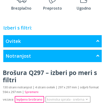
Brezplačno
Preprosto
Ugodno
Izberi s filtri:
Ovitek
Notranjost
Brošura Q297 – izberi po meri s
filtri
130 strani notranjost | 4 strani ovitek | 297 x 297 mm | odprti format
594 x 297 mm |
Spremeni
vezava
lepljeno broširano
kovinska spirala
‐
srebrna