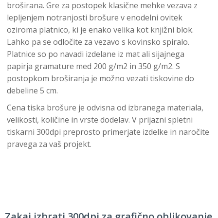
broširana. Gre za postopek klasične mehke vezava z
lepljenjem notranjosti brošure v enodelni ovitek
oziroma platnico, ki je enako velika kot knjižni blok.
Lahko pa se odločite za vezavo s kovinsko spiralo.
Platnice so po navadi izdelane iz mat ali sijajnega
papirja gramature med 200 g/m2 in 350 g/m2. S
postopkom broširanja je možno vezati tiskovine do
debeline 5 cm.
Cena tiska brošure je odvisna od izbranega materiala,
velikosti, količine in vrste dodelav. V prijazni spletni
tiskarni 300dpi preprosto primerjate izdelke in naročite
pravega za vaš projekt.
Zakaj izbrati 300dpi za grafično oblikovanje