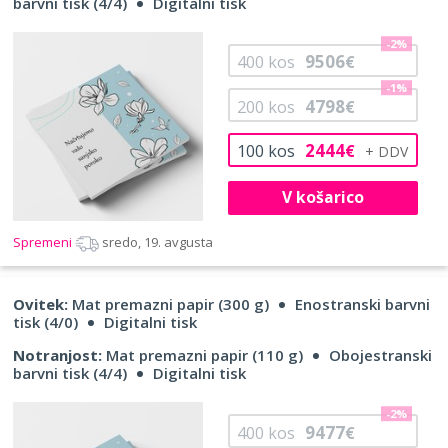
barvni tisk (4/4)
Digitalni tisk
-2%
9506
400
kos
€
-1%
4798
200
kos
€
2444
100
kos
€
V košarico
Spremeni
sredo, 19. avgusta
Ovitek:
Mat premazni papir (300 g)
Enostranski barvni
tisk (4/0)
Digitalni tisk
Notranjost:
Mat premazni papir (110 g)
Obojestranski
barvni tisk (4/4)
Digitalni tisk
-2%
9477
400
kos
€