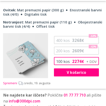
Ovitek:
Mat premazni papir (300 g)
Enostranski barvni
tisk (4/0)
Digitalni tisk
Notranjost:
Mat premazni papir (110 g)
Obojestranski
barvni tisk (4/4)
Offset tisk
-64%
3268
400
kos
€
-42%
2609
200
kos
€
2274
100
kos
€
V košarico
Spremeni
sredo, 19. avgusta
Ne najdete kar iščete?
Pokličite
01 77 77 710
ali pišite
na
info@300dpi.com