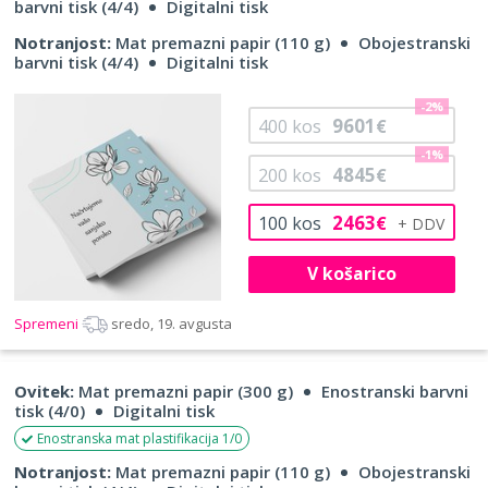
barvni tisk (4/4)
Digitalni tisk
Notranjost:
Mat premazni papir (110 g)
Obojestranski
barvni tisk (4/4)
Digitalni tisk
-2%
9601
400
kos
€
-1%
4845
200
kos
€
2463
100
kos
€
V košarico
Spremeni
sredo, 19. avgusta
Ovitek:
Mat premazni papir (300 g)
Enostranski barvni
tisk (4/0)
Digitalni tisk
Enostranska mat plastifikacija 1/0
Notranjost:
Mat premazni papir (110 g)
Obojestranski