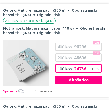
Ovitek:
Mat premazni papir (300 g)
Obojestranski
barvni tisk (4/4)
Digitalni tisk
Enostranska mat plastifikacija 1/0
Notranjost:
Mat premazni papir (110 g)
Obojestranski
barvni tisk (4/4)
Digitalni tisk
-2%
9629
400
kos
€
-1%
4860
200
kos
€
2475
100
kos
€
V košarico
Spremeni
sredo, 19. avgusta
Ovitek:
Mat premazni papir (300 g)
Obojestranski