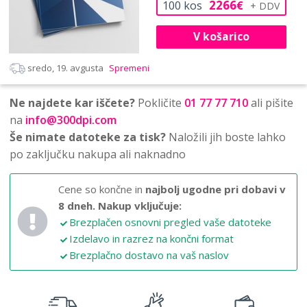
2266
100
kos
€
V košarico
sredo, 19. avgusta
Spremeni
Ne najdete kar iščete?
Pokličite
01 77 77 710
ali pišite
na
info@300dpi.com
Še nimate datoteke za tisk?
Naložili jih boste lahko
po zaključku nakupa ali naknadno
Cene so končne in
najbolj ugodne pri dobavi v
8 dneh.
Nakup vključuje:
Brezplačen osnovni pregled vaše datoteke
Izdelavo in razrez na končni format
Brezplačno dostavo na vaš naslov