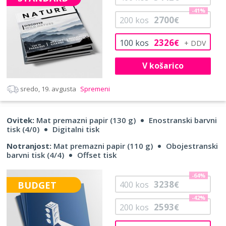
-41%
2700
200
kos
€
2326
100
kos
€
V košarico
sredo, 19. avgusta
Spremeni
Ovitek:
Mat premazni papir (130 g)
Enostranski barvni
tisk (4/0)
Digitalni tisk
Notranjost:
Mat premazni papir (110 g)
Obojestranski
barvni tisk (4/4)
Offset tisk
-64%
3238
BUDGET
400
kos
€
-42%
2593
200
kos
€