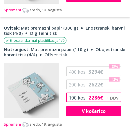
Spremeni
sredo, 19. avgusta
Ovitek:
Mat premazni papir (300 g)
Enostranski barvni
tisk (4/0)
Digitalni tisk
Enostranska mat plastifikacija 1/0
Notranjost:
Mat premazni papir (110 g)
Obojestranski
barvni tisk (4/4)
Offset tisk
-63%
3294
400
kos
€
-42%
2622
200
kos
€
2286
100
kos
€
V košarico
Spremeni
sredo, 19. avgusta