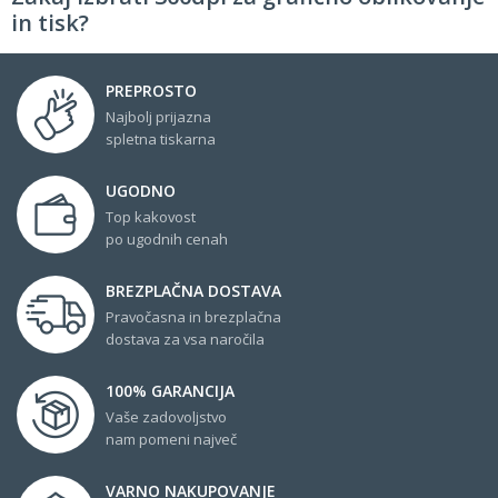
in tisk?
PREPROSTO
Najbolj prijazna
spletna tiskarna
UGODNO
Top kakovost
po ugodnih cenah
BREZPLAČNA DOSTAVA
Pravočasna in brezplačna
dostava za vsa naročila
100% GARANCIJA
Vaše zadovoljstvo
nam pomeni največ
VARNO NAKUPOVANJE