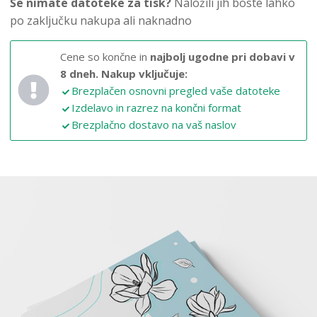
Še nimate datoteke za tisk?
Naložili jih boste lahko
po zaključku nakupa ali naknadno
Cene so končne in
najbolj ugodne pri dobavi v
8 dneh.
Nakup vključuje:
Brezplačen osnovni pregled vaše datoteke
Izdelavo in razrez na končni format
Brezplačno dostavo na vaš naslov