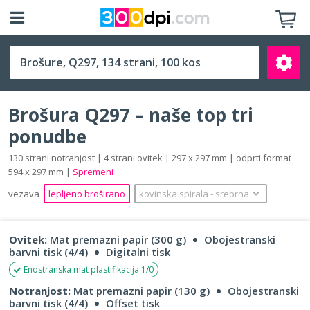
Q297 (297 x 297 mm)
Brošura Q297 – naše top tri
ponudbe
130 strani notranjost | 4 strani ovitek | 297 x 297 mm | odprti format
594 x 297 mm |
Spremeni
Išči
vezava
lepljeno broširano
kovinska spirala
‐
srebrna
Ovitek:
Mat premazni papir (300 g)
Obojestranski
barvni tisk (4/4)
Digitalni tisk
Enostranska mat plastifikacija 1/0
Notranjost:
Mat premazni papir (130 g)
Obojestranski
barvni tisk (4/4)
Offset tisk