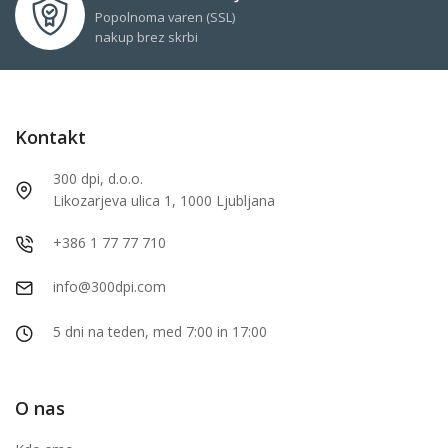
Popolnoma varen (SSL)
nakup brez skrbi
Kontakt
300 dpi, d.o.o.
Likozarjeva ulica 1, 1000 Ljubljana
+386 1 77 77 710
info@300dpi.com
5 dni na teden, med 7:00 in 17:00
O nas