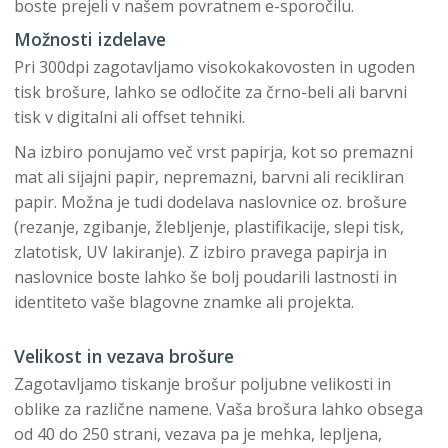
boste prejeli v našem povratnem e-sporočilu.
Možnosti izdelave
Pri 300dpi zagotavljamo visokokakovosten in ugoden
tisk brošure, lahko se odločite za črno-beli ali barvni
tisk v digitalni ali offset tehniki.
Na izbiro ponujamo več vrst papirja, kot so premazni
mat ali sijajni papir, nepremazni, barvni ali recikliran
papir. Možna je tudi dodelava naslovnice oz. brošure
(rezanje, zgibanje, žlebljenje, plastifikacije, slepi tisk,
zlatotisk, UV lakiranje). Z izbiro pravega papirja in
naslovnice boste lahko še bolj poudarili lastnosti in
identiteto vaše blagovne znamke ali projekta.
Velikost in vezava brošure
Zagotavljamo tiskanje brošur poljubne velikosti in
oblike za različne namene. Vaša brošura lahko obsega
od 40 do 250 strani, vezava pa je mehka, lepljena,