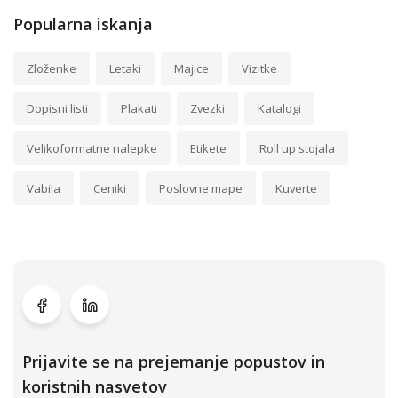
Popularna iskanja
Zloženke
Letaki
Majice
Vizitke
Dopisni listi
Plakati
Zvezki
Katalogi
Velikoformatne nalepke
Etikete
Roll up stojala
Vabila
Ceniki
Poslovne mape
Kuverte
Prijavite se na prejemanje popustov in
koristnih nasvetov