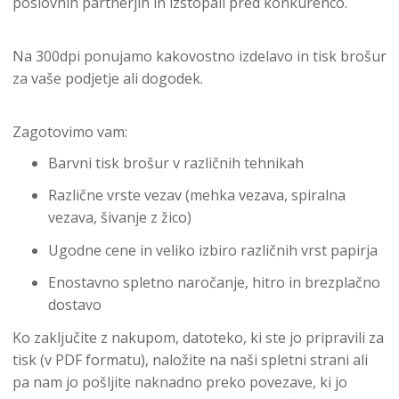
poslovnih partnerjih in izstopali pred konkurenco.
Na 300dpi ponujamo kakovostno izdelavo in tisk brošur
za vaše podjetje ali dogodek.
Zagotovimo vam:
Barvni tisk brošur v različnih tehnikah
Različne vrste vezav (mehka vezava, spiralna
vezava, šivanje z žico)
Ugodne cene in veliko izbiro različnih vrst papirja
Enostavno spletno naročanje, hitro in brezplačno
dostavo
Ko zaključite z nakupom, datoteko, ki ste jo pripravili za
tisk (v PDF formatu), naložite na naši spletni strani ali
pa nam jo pošljite naknadno preko povezave, ki jo