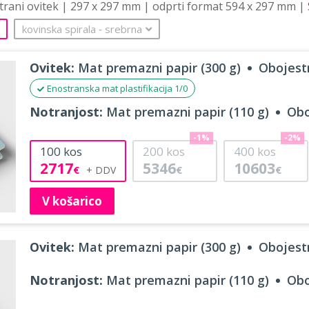
strani ovitek | 297 x 297 mm | odprti format 594 x 297 mm |
kovinska spirala
‐
srebrna
Ovitek:
Mat premazni papir (300 g)
Obojestr
Enostranska mat plastifikacija 1/0
Notranjost:
Mat premazni papir (110 g)
Obo
-1%
-2%
100
kos
200
kos
400
kos
2717
5346
10603
€
€
€
V košarico
Ovitek:
Mat premazni papir (300 g)
Obojestr
Notranjost:
Mat premazni papir (110 g)
Obo