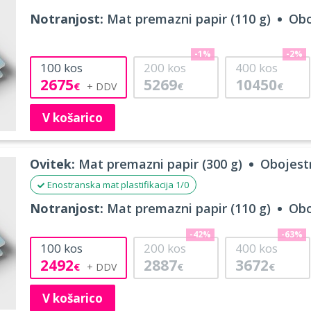
Notranjost:
Mat premazni papir (110 g)
Obo
-1%
-2%
100
kos
200
kos
400
kos
2675
5269
10450
€
€
€
V košarico
Ovitek:
Mat premazni papir (300 g)
Obojestr
Enostranska mat plastifikacija 1/0
Notranjost:
Mat premazni papir (110 g)
Obo
-42%
-63%
100
kos
200
kos
400
kos
2492
2887
3672
€
€
€
V košarico