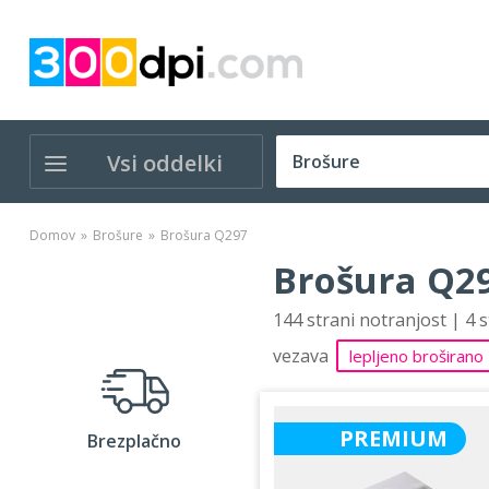
Vsi oddelki
Domov
Brošure
Brošura Q297
Brošura Q29
144 strani notranjost | 4 
vezava
lepljeno broširano
PREMIUM
Brezplačno