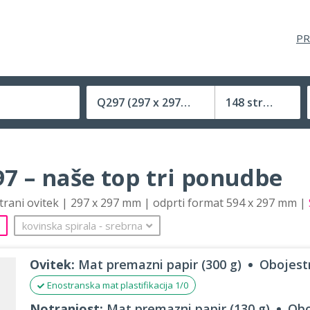
PR
Q297
(297 x 297 mm)
148 strani
Velikost (zaprte) tiskovine
7 – naše top tri ponudbe
strani ovitek | 297 x 297 mm | odprti format 594 x 297 mm |
kovinska spirala
‐
srebrna
Ovitek:
Mat premazni papir (300 g)
Obojestr
Enostranska mat plastifikacija 1/0
Notranjost:
Mat premazni papir (130 g)
Obo