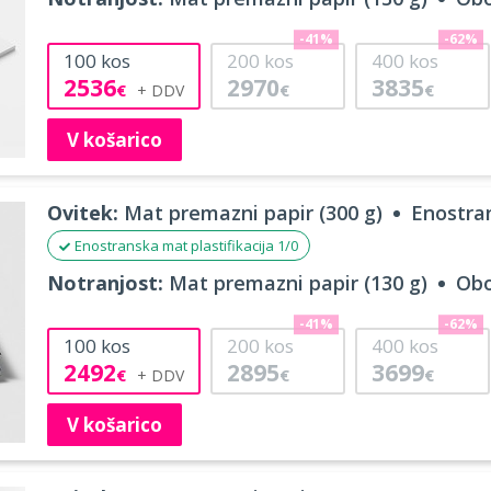
-41%
-62%
100
kos
200
kos
400
kos
2536
2970
3835
€
€
€
V košarico
Ovitek:
Mat premazni papir (300 g)
Enostran
Enostranska mat plastifikacija 1/0
Notranjost:
Mat premazni papir (130 g)
Obo
-41%
-62%
100
kos
200
kos
400
kos
2492
2895
3699
€
€
€
V košarico