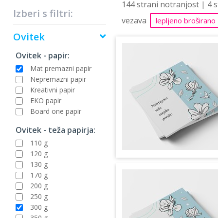
144 strani notranjost | 4 
Izberi s filtri:
vezava
lepljeno broširano
Ovitek
Ovitek - papir:
Mat premazni papir
Nepremazni papir
Kreativni papir
EKO papir
Board one papir
Ovitek - teža papirja:
110 g
120 g
130 g
170 g
200 g
250 g
300 g
350 g