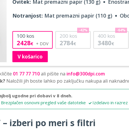
Ovitek:
Mat premazni papir (130 g)
Enostran
Notranjost:
Mat premazni papir (110 g)
Obo
-42%
-64%
100
kos
200
kos
400
kos
2428
2784
3480
€
€
€
V košarico
ličite
01 77 77 710
ali pišite na
info@300dpi.com
sk?
Naložili jih boste lahko po zaključku nakupa ali naknadn
ajbolj ugodne pri dobavi v 8 dneh.
Brezplačen osnovni pregled vaše datoteke
Izdelavo in razrez
 izberi po meri s filtri