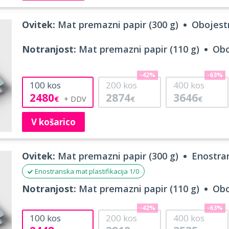
Ovitek:
Mat premazni papir (300 g)
Obojestr
Notranjost:
Mat premazni papir (110 g)
Obo
-42%
-63%
100
kos
200
kos
400
kos
2480
2874
3646
€
€
€
V košarico
Ovitek:
Mat premazni papir (300 g)
Enostran
Enostranska mat plastifikacija 1/0
Notranjost:
Mat premazni papir (110 g)
Obo
-42%
-63%
100
kos
200
kos
400
kos