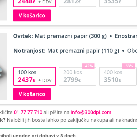
2448
2812
3535
€
€
€
V košarico
Ovitek:
Mat premazni papir (300 g)
Enostran
Notranjost:
Mat premazni papir (110 g)
Obo
-42%
-63%
100
kos
200
kos
400
kos
2437
2799
3510
€
€
€
V košarico
ličite
01 77 77 710
ali pišite na
info@300dpi.com
sk?
Naložili jih boste lahko po zaključku nakupa ali naknadn
ajbolj ugodne pri dobavi v 8 dneh.