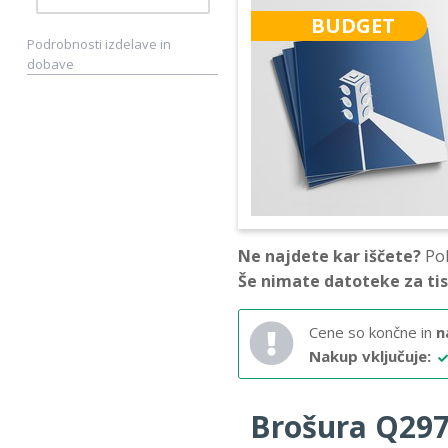
BUDGET
Podrobnosti izdelave in
dobave
Ne najdete kar iščete?
Pok
Še nimate datoteke za ti
Cene so končne in
n
Nakup vključuje:
Brošura Q297 –