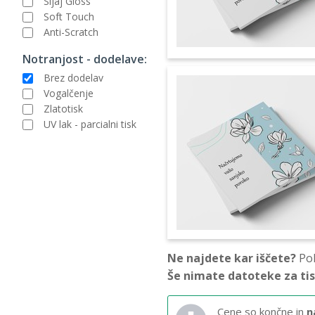
Sijaj Gloss
Soft Touch
Anti-Scratch
Notranjost - dodelave:
Brez dodelav
Vogalčenje
Zlatotisk
UV lak - parcialni tisk
Ne najdete kar iščete?
Pok
Še nimate datoteke za ti
Cene so končne in
n