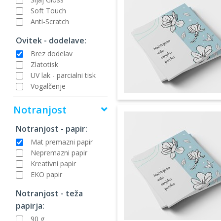
Soft Touch
Anti-Scratch
Ovitek - dodelave:
Brez dodelav
Zlatotisk
UV lak - parcialni tisk
Vogalčenje
Notranjost
Notranjost - papir:
Mat premazni papir
Nepremazni papir
Kreativni papir
EKO papir
Notranjost - teža
papirja:
90 g