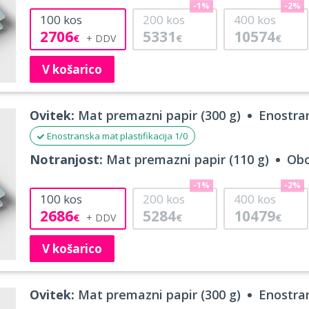
-1%
-2%
100
kos
200
kos
400
kos
2706
5331
10574
€
€
€
V košarico
Ovitek:
Mat premazni papir (300 g)
Enostran
Enostranska mat plastifikacija 1/0
Notranjost:
Mat premazni papir (110 g)
Obo
-1%
-2%
100
kos
200
kos
400
kos
2686
5284
10479
€
€
€
V košarico
Ovitek:
Mat premazni papir (300 g)
Enostran