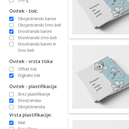
Ovitek - tisk:
Obojestranski barvni
Obojestranski črno-beli
Enostranski barvni
Enostranski črno-beli
Enostranski barvni in
črno-beli
Ovitek - vrsta tiska:
Offset tisk
Digitalni tisk
Ovitek - plastifikacija:
Brez plastifikacije
Enostranska
Obojestranska
Vrsta plastifikacije:
Mat
Sijaj Gloss