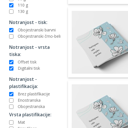
110 g
130 g
Notranjost - tisk:
Obojestranski barvni
Obojestranski črno-beli
Notranjost - vrsta
tiska:
Offset tisk
Digitalni tisk
Notranjost -
plastifikacija:
Brez plastifikacije
Enostranska
Obojestranska
Vrsta plastifikacije:
Mat