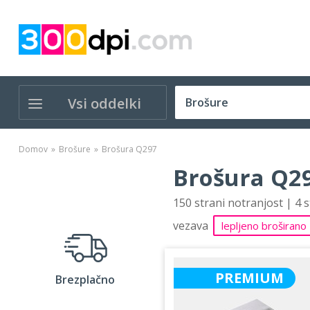
Vsi oddelki
Domov
Brošure
Brošura Q297
Brošura Q29
150 strani notranjost | 4 
vezava
lepljeno broširano
PREMIUM
Brezplačno