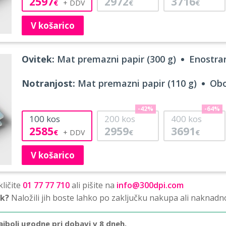
2597
2972
3716
€
€
€
V košarico
Ovitek:
Mat premazni papir (300 g)
Enostran
Notranjost:
Mat premazni papir (110 g)
Obo
-42%
-64%
100
kos
200
kos
400
kos
2585
2959
3691
€
€
€
V košarico
ličite
01 77 77 710
ali pišite na
info@300dpi.com
sk?
Naložili jih boste lahko po zaključku nakupa ali naknadn
ajbolj ugodne pri dobavi v 8 dneh.