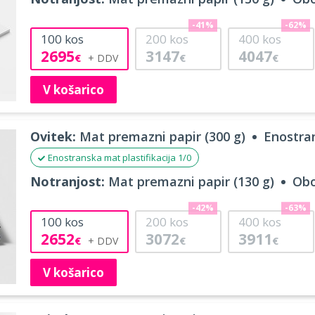
-41%
-62%
100
kos
200
kos
400
kos
2695
3147
4047
€
€
€
V košarico
Ovitek:
Mat premazni papir (300 g)
Enostran
Enostranska mat plastifikacija 1/0
Notranjost:
Mat premazni papir (130 g)
Obo
-42%
-63%
100
kos
200
kos
400
kos
2652
3072
3911
€
€
€
V košarico