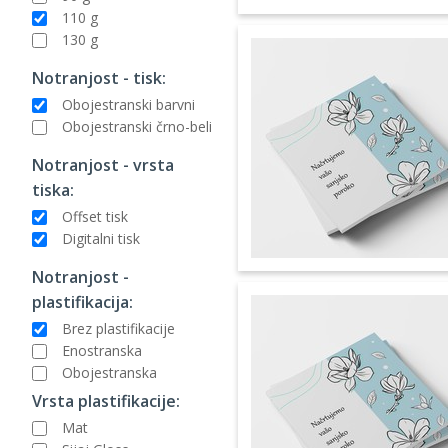
110 g
130 g
Notranjost - tisk:
Obojestranski barvni
Obojestranski črno-beli
Notranjost - vrsta
tiska:
Offset tisk
Digitalni tisk
Notranjost -
plastifikacija:
Brez plastifikacije
Enostranska
Obojestranska
Vrsta plastifikacije:
Mat