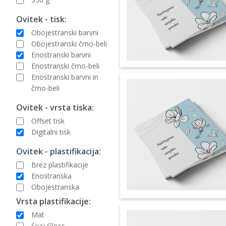
Ovitek - tisk:
Obojestranski barvni
Obojestranski črno-beli
Enostranski barvni
Enostranski črno-beli
Enostranski barvni in
črno-beli
Ovitek - vrsta tiska:
Offset tisk
Digitalni tisk
Ovitek - plastifikacija:
Brez plastifikacije
Enostranska
Obojestranska
Vrsta plastifikacije:
Mat
Sijaj Gloss