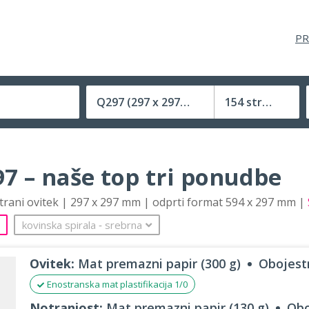
PR
Q297
(297 x 297 mm)
154 strani
Velikost (zaprte) tiskovine
7 – naše top tri ponudbe
strani ovitek | 297 x 297 mm | odprti format 594 x 297 mm |
kovinska spirala
‐
srebrna
Ovitek:
Mat premazni papir (300 g)
Obojestr
Enostranska mat plastifikacija 1/0
Notranjost:
Mat premazni papir (130 g)
Obo