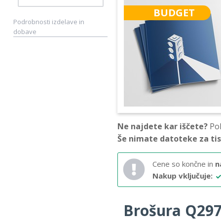
BUDGET
Podrobnosti izdelave in
dobave
Ne najdete kar iščete?
Pok
Še nimate datoteke za ti
Cene so končne in
n
Nakup vključuje:
Brošura Q297 –