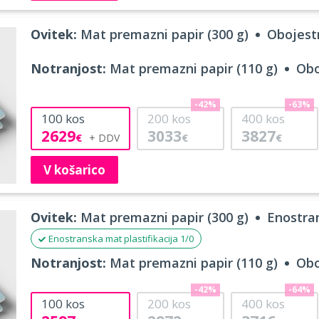
Ovitek:
Mat premazni papir (300 g)
Obojestr
Notranjost:
Mat premazni papir (110 g)
Obo
-42%
-63%
100
kos
200
kos
400
kos
2629
3033
3827
€
€
€
V košarico
Ovitek:
Mat premazni papir (300 g)
Enostran
Enostranska mat plastifikacija 1/0
Notranjost:
Mat premazni papir (110 g)
Obo
-42%
-64%
100
kos
200
kos
400
kos