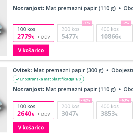
Notranjost:
Mat premazni papir (110 g)
Obo
-1%
-2%
100
kos
200
kos
400
kos
2779
5477
10866
€
€
€
V košarico
Ovitek:
Mat premazni papir (300 g)
Obojestr
Enostranska mat plastifikacija 1/0
Notranjost:
Mat premazni papir (110 g)
Obo
-42%
-63%
100
kos
200
kos
400
kos
2640
3047
3853
€
€
€
V košarico