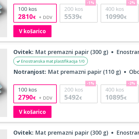
-1%
-2%
100
kos
200
kos
400
kos
2810
5539
10990
€
€
€
V košarico
Ovitek:
Mat premazni papir (300 g)
Enostran
Enostranska mat plastifikacija 1/0
Notranjost:
Mat premazni papir (110 g)
Obo
-1%
-2%
100
kos
200
kos
400
kos
2790
5492
10895
€
€
€
V košarico
Ovitek:
Mat premazni papir (300 g)
Enostran