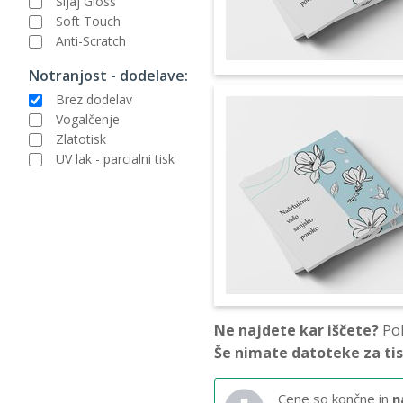
Sijaj Gloss
Soft Touch
Anti-Scratch
Notranjost - dodelave:
Brez dodelav
Vogalčenje
Zlatotisk
UV lak - parcialni tisk
Ne najdete kar iščete?
Pok
Še nimate datoteke za ti
Cene so končne in
n