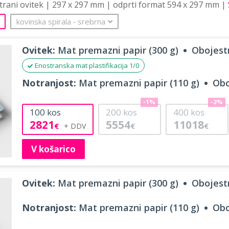
strani ovitek | 297 x 297 mm | odprti format 594 x 297 mm |
kovinska spirala
‐
srebrna
Ovitek:
Mat premazni papir (300 g)
Obojestr
Enostranska mat plastifikacija 1/0
Notranjost:
Mat premazni papir (110 g)
Obo
-1%
-2%
100
kos
200
kos
400
kos
2821
5554
11018
€
€
€
V košarico
Ovitek:
Mat premazni papir (300 g)
Obojestr
Notranjost:
Mat premazni papir (110 g)
Obo