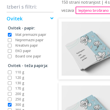
150 strani notranjost | 4 
Izberi s filtri:
vezava
lepljeno broširano
Ovitek
Ovitek - papir:
Mat premazni papir
Nepremazni papir
Kreativni papir
EKO papir
Board one papir
Ovitek - teža papirja:
110 g
120 g
130 g
170 g
200 g
250 g
300 g
350 g