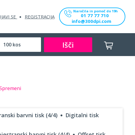
Naročila in pomoč do 19h
01 77 77 710
IJAVI SE
REGISTRACIJA
info@300dpi.com
Išči
Spremeni
anski barvni tisk (4/4)
Digitalni tisk
jestranski barvni tisk (4/4)
Offset tisk