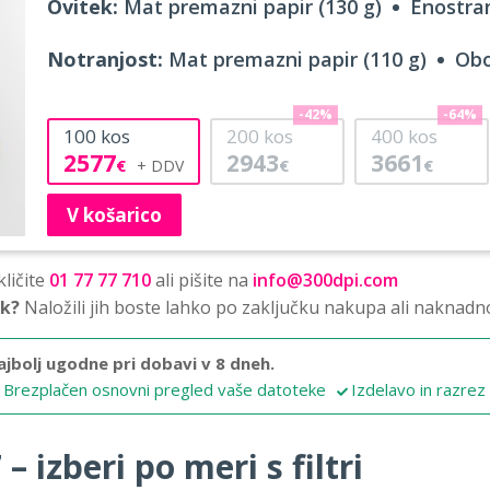
Ovitek:
Mat premazni papir (130 g)
Enostran
Notranjost:
Mat premazni papir (110 g)
Obo
-42%
-64%
100
kos
200
kos
400
kos
2577
2943
3661
€
€
€
V košarico
ličite
01 77 77 710
ali pišite na
info@300dpi.com
sk?
Naložili jih boste lahko po zaključku nakupa ali naknadn
ajbolj ugodne pri dobavi v 8 dneh.
Brezplačen osnovni pregled vaše datoteke
Izdelavo in razrez
 izberi po meri s filtri