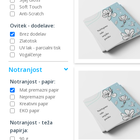
Soft Touch
Anti-Scratch
Ovitek - dodelave:
Brez dodelav
Zlatotisk
UV lak - parcialni tisk
Vogalčenje
Notranjost
Notranjost - papir:
Mat premazni papir
Nepremazni papir
Kreativni papir
EKO papir
Notranjost - teža
papirja:
90 g