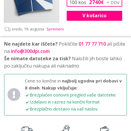
2740
100
kos
€
V košarico
sredo, 19. avgusta
Spremeni
Ne najdete kar iščete?
Pokličite
01 77 77 710
ali pišite
na
info@300dpi.com
Še nimate datoteke za tisk?
Naložili jih boste lahko
po zaključku nakupa ali naknadno
Cene so končne in
najbolj ugodne pri dobavi v
8 dneh.
Nakup vključuje:
Brezplačen osnovni pregled vaše datoteke
Izdelavo in razrez na končni format
Brezplačno dostavo na vaš naslov