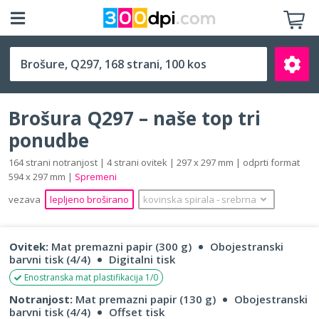
Q297 (297 x 297 mm)
Brošura Q297 – naše top tri
ponudbe
164 strani notranjost | 4 strani ovitek | 297 x 297 mm | odprti format
594 x 297 mm |
Spremeni
Išči
vezava
lepljeno broširano
kovinska spirala
‐
srebrna
Ovitek:
Mat premazni papir (300 g)
Obojestranski
barvni tisk (4/4)
Digitalni tisk
Enostranska mat plastifikacija 1/0
Notranjost:
Mat premazni papir (130 g)
Obojestranski
barvni tisk (4/4)
Offset tisk