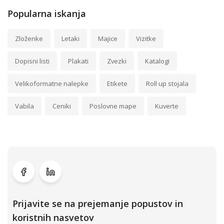
Popularna iskanja
Zloženke
Letaki
Majice
Vizitke
Dopisni listi
Plakati
Zvezki
Katalogi
Velikoformatne nalepke
Etikete
Roll up stojala
Vabila
Ceniki
Poslovne mape
Kuverte
Prijavite se na prejemanje popustov in
koristnih nasvetov