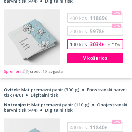
barvni tisk (4/4)
Digitalni tisk
-2%
11869
400
kos
€
-1%
5978
200
kos
€
3034
100
kos
€
V košarico
Spremeni
sredo, 19. avgusta
Ovitek:
Mat premazni papir (300 g)
Enostranski barvni
tisk (4/0)
Digitalni tisk
Notranjost:
Mat premazni papir (110 g)
Obojestranski
barvni tisk (4/4)
Digitalni tisk
-2%
11840
400
kos
€