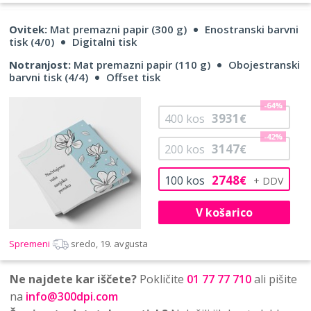
Ovitek:
Mat premazni papir (300 g)
Enostranski barvni
tisk (4/0)
Digitalni tisk
Notranjost:
Mat premazni papir (110 g)
Obojestranski
barvni tisk (4/4)
Offset tisk
-64%
3931
400
kos
€
-42%
3147
200
kos
€
2748
100
kos
€
V košarico
Spremeni
sredo, 19. avgusta
Ne najdete kar iščete?
Pokličite
01 77 77 710
ali pišite
na
info@300dpi.com