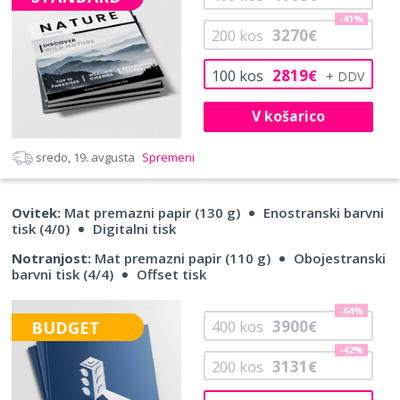
-41%
3270
200
kos
€
2819
100
kos
€
V košarico
sredo, 19. avgusta
Spremeni
Ovitek:
Mat premazni papir (130 g)
Enostranski barvni
tisk (4/0)
Digitalni tisk
Notranjost:
Mat premazni papir (110 g)
Obojestranski
barvni tisk (4/4)
Offset tisk
-64%
3900
BUDGET
400
kos
€
-42%
3131
200
kos
€