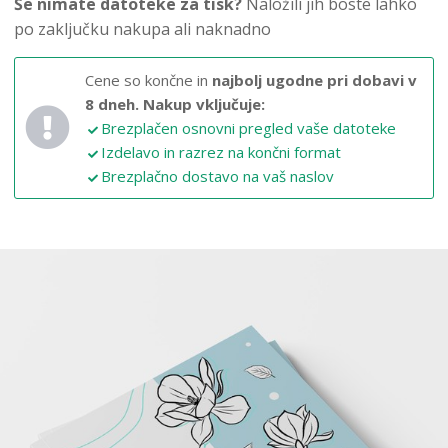
Še nimate datoteke za tisk?
Naložili jih boste lahko
po zaključku nakupa ali naknadno
Cene so končne in
najbolj ugodne pri dobavi v
8 dneh.
Nakup vključuje:
Brezplačen osnovni pregled vaše datoteke
Izdelavo in razrez na končni format
Brezplačno dostavo na vaš naslov