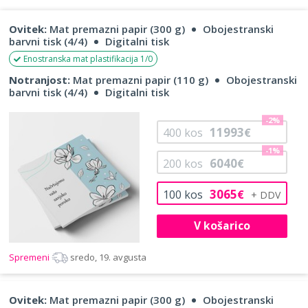
Ovitek:
Mat premazni papir (300 g)
Obojestranski
barvni tisk (4/4)
Digitalni tisk
Enostranska mat plastifikacija 1/0
Notranjost:
Mat premazni papir (110 g)
Obojestranski
barvni tisk (4/4)
Digitalni tisk
-2%
11993
400
kos
€
-1%
6040
200
kos
€
3065
100
kos
€
V košarico
Spremeni
sredo, 19. avgusta
Ovitek:
Mat premazni papir (300 g)
Obojestranski