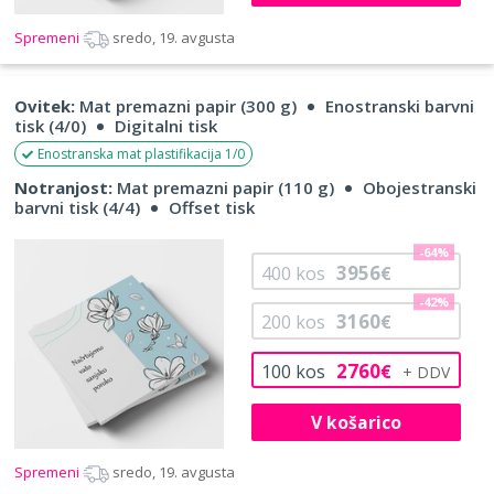
Spremeni
sredo, 19. avgusta
Ovitek:
Mat premazni papir (300 g)
Enostranski barvni
tisk (4/0)
Digitalni tisk
Enostranska mat plastifikacija 1/0
Notranjost:
Mat premazni papir (110 g)
Obojestranski
barvni tisk (4/4)
Offset tisk
-64%
3956
400
kos
€
-42%
3160
200
kos
€
2760
100
kos
€
V košarico
Spremeni
sredo, 19. avgusta