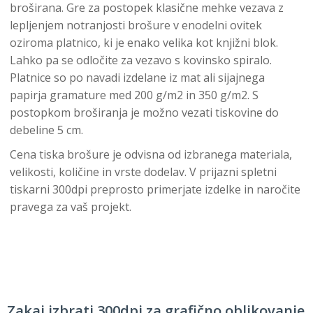
broširana. Gre za postopek klasične mehke vezava z
lepljenjem notranjosti brošure v enodelni ovitek
oziroma platnico, ki je enako velika kot knjižni blok.
Lahko pa se odločite za vezavo s kovinsko spiralo.
Platnice so po navadi izdelane iz mat ali sijajnega
papirja gramature med 200 g/m2 in 350 g/m2. S
postopkom broširanja je možno vezati tiskovine do
debeline 5 cm.
Cena tiska brošure je odvisna od izbranega materiala,
velikosti, količine in vrste dodelav. V prijazni spletni
tiskarni 300dpi preprosto primerjate izdelke in naročite
pravega za vaš projekt.
Zakaj izbrati 300dpi za grafično oblikovanje