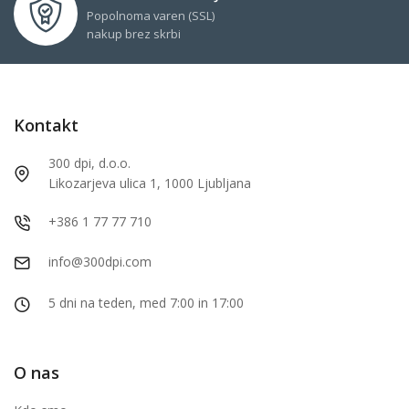
Popolnoma varen (SSL)
nakup brez skrbi
Kontakt
300 dpi, d.o.o.
Likozarjeva ulica 1, 1000 Ljubljana
+386 1 77 77 710
info@300dpi.com
5 dni na teden, med 7:00 in 17:00
O nas