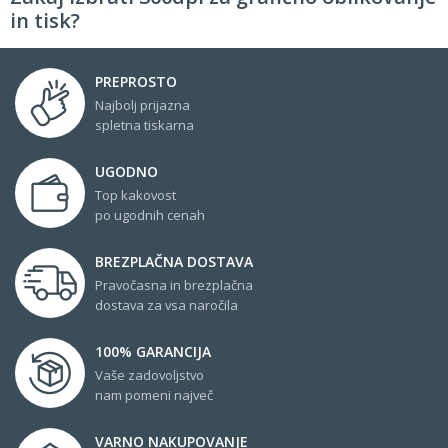
in tisk?
PREPROSTO
Najbolj prijazna
spletna tiskarna
UGODNO
Top kakovost
po ugodnih cenah
BREZPLAČNA DOSTAVA
Pravočasna in brezplačna
dostava za vsa naročila
100% GARANCIJA
Vaše zadovoljstvo
nam pomeni največ
VARNO NAKUPOVANJE