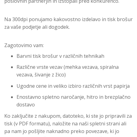
poslovnih partnerjih in izstopali pred konkurenco.
Na 300dpi ponujamo kakovostno izdelavo in tisk brošur
za vaše podjetje ali dogodek.
Zagotovimo vam:
Barvni tisk brošur v različnih tehnikah
Različne vrste vezav (mehka vezava, spiralna
vezava, šivanje z žico)
Ugodne cene in veliko izbiro različnih vrst papirja
Enostavno spletno naročanje, hitro in brezplačno
dostavo
Ko zaključite z nakupom, datoteko, ki ste jo pripravili za
tisk (v PDF formatu), naložite na naši spletni strani ali
pa nam jo pošljite naknadno preko povezave, ki jo