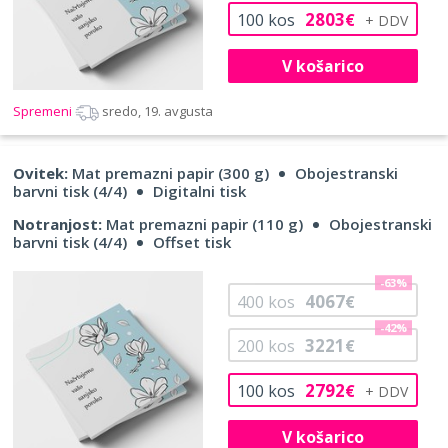
2803
100
kos
€
V košarico
Spremeni
sredo, 19. avgusta
Ovitek:
Mat premazni papir (300 g)
Obojestranski
barvni tisk (4/4)
Digitalni tisk
Notranjost:
Mat premazni papir (110 g)
Obojestranski
barvni tisk (4/4)
Offset tisk
-63%
4067
400
kos
€
-42%
3221
200
kos
€
2792
100
kos
€
V košarico