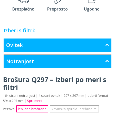
Brezplačno
Preprosto
Ugodno
Izberi s filtri:
Ovitek
Notranjost
Brošura Q297 – izberi po meri s
filtri
164 strani notranjost | 4 strani ovitek | 297 x 297 mm | odprti format
594 x 297 mm |
Spremeni
vezava
lepljeno broširano
kovinska spirala
‐
srebrna