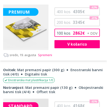
-62%
4305
PREMIUM
400
kos
€
-41%
3345
200
kos
€
2862
100
kos
€
V košarico
sredo, 19. avgusta
Spremeni
Ovitek:
Mat premazni papir (300 g)
Enostranski barvni
tisk (4/0)
Digitalni tisk
Enostranska mat plastifikacija 1/0
Notranjost:
Mat premazni papir (130 g)
Obojestranski
barvni tisk (4/4)
Offset tisk
-63%
4168
STANDARD
400
kos
€