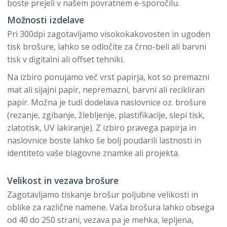
boste prejeli v našem povratnem e-sporočilu.
Možnosti izdelave
Pri 300dpi zagotavljamo visokokakovosten in ugoden
tisk brošure, lahko se odločite za črno-beli ali barvni
tisk v digitalni ali offset tehniki.
Na izbiro ponujamo več vrst papirja, kot so premazni
mat ali sijajni papir, nepremazni, barvni ali recikliran
papir. Možna je tudi dodelava naslovnice oz. brošure
(rezanje, zgibanje, žlebljenje, plastifikacije, slepi tisk,
zlatotisk, UV lakiranje). Z izbiro pravega papirja in
naslovnice boste lahko še bolj poudarili lastnosti in
identiteto vaše blagovne znamke ali projekta.
Velikost in vezava brošure
Zagotavljamo tiskanje brošur poljubne velikosti in
oblike za različne namene. Vaša brošura lahko obsega
od 40 do 250 strani, vezava pa je mehka, lepljena,