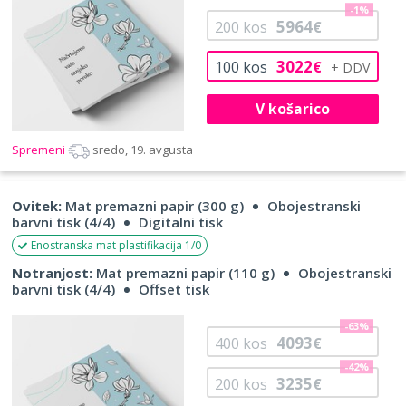
-1%
5964
200
kos
€
3022
100
kos
€
V košarico
Spremeni
sredo, 19. avgusta
Ovitek:
Mat premazni papir (300 g)
Obojestranski
barvni tisk (4/4)
Digitalni tisk
Enostranska mat plastifikacija 1/0
Notranjost:
Mat premazni papir (110 g)
Obojestranski
barvni tisk (4/4)
Offset tisk
-63%
4093
400
kos
€
-42%
3235
200
kos
€