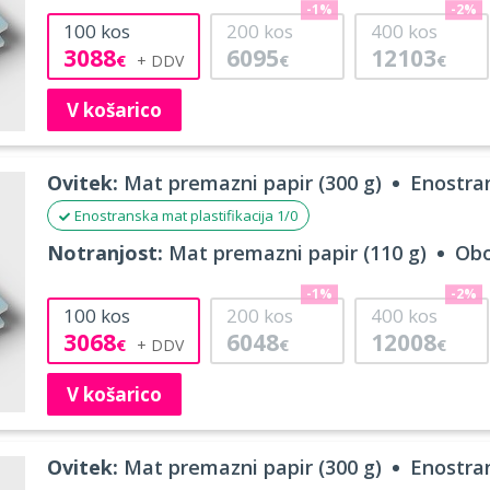
-1%
-2%
100
kos
200
kos
400
kos
3088
6095
12103
€
€
€
V košarico
Ovitek:
Mat premazni papir (300 g)
Enostran
Enostranska mat plastifikacija 1/0
Notranjost:
Mat premazni papir (110 g)
Obo
-1%
-2%
100
kos
200
kos
400
kos
3068
6048
12008
€
€
€
V košarico
Ovitek:
Mat premazni papir (300 g)
Enostran