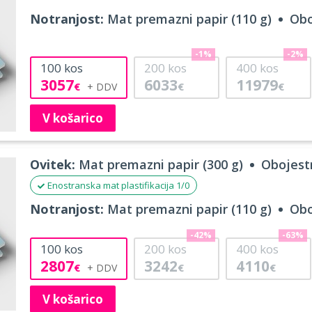
Notranjost:
Mat premazni papir (110 g)
Obo
-1%
-2%
100
kos
200
kos
400
kos
3057
6033
11979
€
€
€
V košarico
Ovitek:
Mat premazni papir (300 g)
Obojestr
Enostranska mat plastifikacija 1/0
Notranjost:
Mat premazni papir (110 g)
Obo
-42%
-63%
100
kos
200
kos
400
kos
2807
3242
4110
€
€
€
V košarico