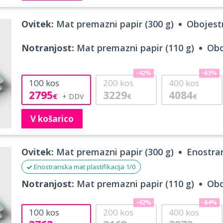
Ovitek:
Mat premazni papir (300 g)
Obojestr
Notranjost:
Mat premazni papir (110 g)
Obo
-42%
-63%
100
kos
200
kos
400
kos
2795
3229
4084
€
€
€
V košarico
Ovitek:
Mat premazni papir (300 g)
Enostran
Enostranska mat plastifikacija 1/0
Notranjost:
Mat premazni papir (110 g)
Obo
-42%
-64%
100
kos
200
kos
400
kos