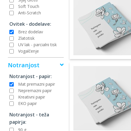
Soft Touch
Anti-Scratch
Ovitek - dodelave:
Brez dodelav
Zlatotisk
UV lak - parcialni tisk
Vogalčenje
Notranjost
Notranjost - papir:
Mat premazni papir
Nepremazni papir
Kreativni papir
EKO papir
Notranjost - teža
papirja:
90 g