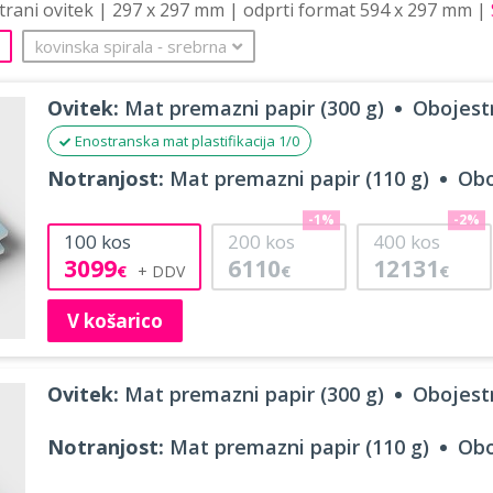
strani ovitek | 297 x 297 mm | odprti format 594 x 297 mm |
kovinska spirala
‐
srebrna
Ovitek:
Mat premazni papir (300 g)
Obojestr
Enostranska mat plastifikacija 1/0
Notranjost:
Mat premazni papir (110 g)
Obo
-1%
-2%
100
kos
200
kos
400
kos
3099
6110
12131
€
€
€
V košarico
Ovitek:
Mat premazni papir (300 g)
Obojestr
Notranjost:
Mat premazni papir (110 g)
Obo