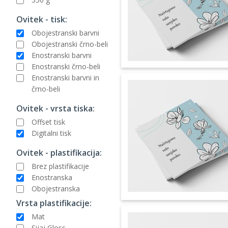
Ovitek - tisk:
Obojestranski barvni
Obojestranski črno-beli
Enostranski barvni
Enostranski črno-beli
Enostranski barvni in
črno-beli
Ovitek - vrsta tiska:
Offset tisk
Digitalni tisk
Ovitek - plastifikacija:
Brez plastifikacije
Enostranska
Obojestranska
Vrsta plastifikacije:
Mat
Sijaj Gloss