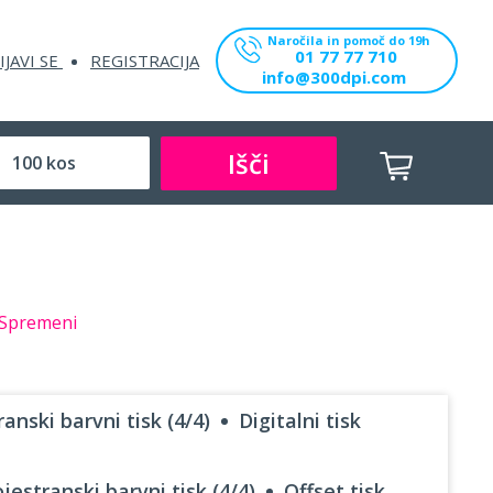
Naročila in pomoč do 19h
01 77 77 710
IJAVI SE
REGISTRACIJA
info@300dpi.com
Išči
Spremeni
anski barvni tisk (4/4)
Digitalni tisk
jestranski barvni tisk (4/4)
Offset tisk