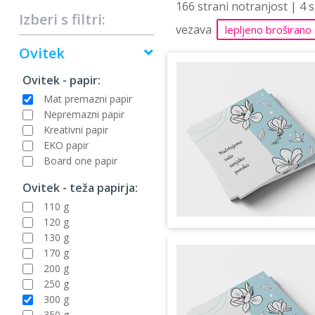
166 strani notranjost | 4 
Izberi s filtri:
vezava
lepljeno broširano
Ovitek
Ovitek - papir:
Mat premazni papir
Nepremazni papir
Kreativni papir
EKO papir
Board one papir
Ovitek - teža papirja:
110 g
120 g
130 g
170 g
200 g
250 g
300 g
350 g