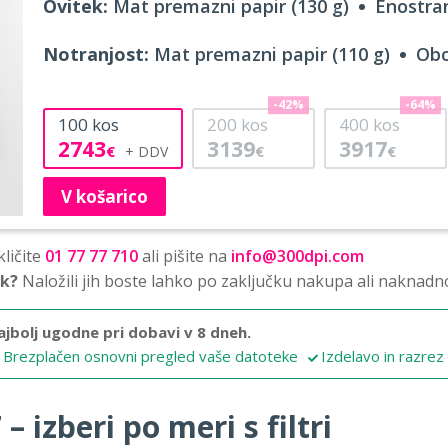
Ovitek:
Mat premazni papir (130 g)
Enostran
Notranjost:
Mat premazni papir (110 g)
Obo
-42%
-64%
100
kos
200
kos
400
kos
2743
3139
3917
€
€
€
V košarico
ličite
01 77 77 710
ali pišite na
info@300dpi.com
sk?
Naložili jih boste lahko po zaključku nakupa ali naknadn
ajbolj ugodne pri dobavi v 8 dneh.
Brezplačen osnovni pregled vaše datoteke
Izdelavo in razrez
 izberi po meri s filtri