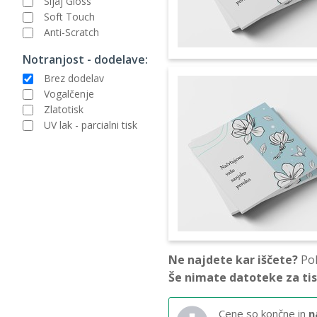
Sijaj Gloss
Soft Touch
Anti-Scratch
Notranjost - dodelave:
Brez dodelav
Vogalčenje
Zlatotisk
UV lak - parcialni tisk
Ne najdete kar iščete?
Pok
Še nimate datoteke za ti
Cene so končne in
n