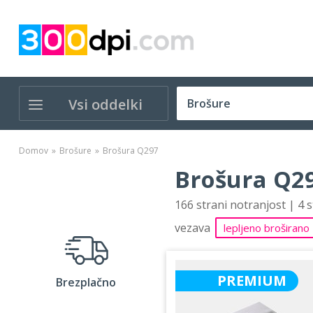
Vsi oddelki
Domov
Brošure
Brošura Q297
Brošura Q29
166 strani notranjost | 4 
vezava
lepljeno broširano
PREMIUM
Brezplačno