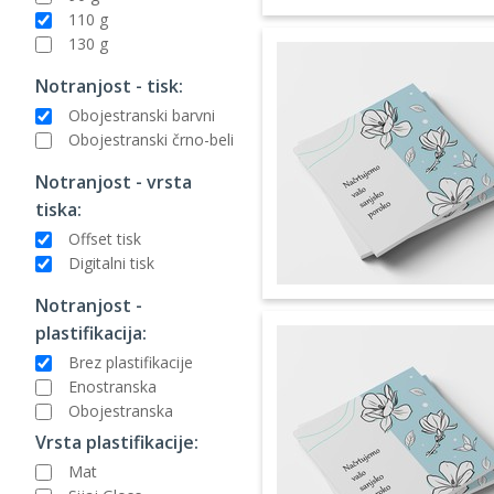
110 g
130 g
Notranjost - tisk:
Obojestranski barvni
Obojestranski črno-beli
Notranjost - vrsta
tiska:
Offset tisk
Digitalni tisk
Notranjost -
plastifikacija:
Brez plastifikacije
Enostranska
Obojestranska
Vrsta plastifikacije:
Mat