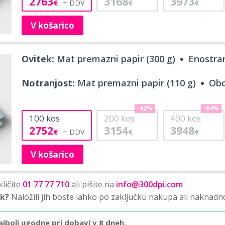
2763
3168
3973
€
€
€
V košarico
Ovitek:
Mat premazni papir (300 g)
Enostran
Notranjost:
Mat premazni papir (110 g)
Obo
-42%
-64%
100
kos
200
kos
400
kos
2752
3154
3948
€
€
€
V košarico
ličite
01 77 77 710
ali pišite na
info@300dpi.com
sk?
Naložili jih boste lahko po zaključku nakupa ali naknadn
ajbolj ugodne pri dobavi v 8 dneh.