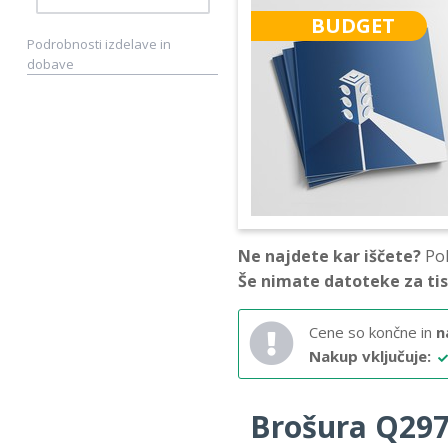
BUDGET
Podrobnosti izdelave in
dobave
Ne najdete kar iščete?
Pok
Še nimate datoteke za ti
Cene so končne in
n
Nakup vključuje:
Brošura Q297 –