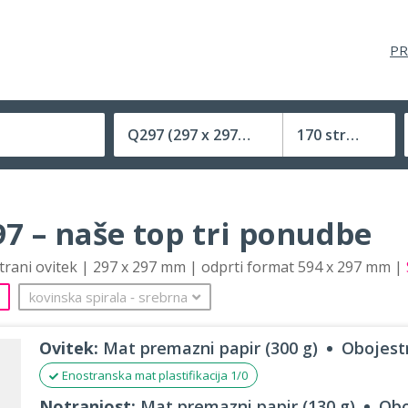
PR
Q297
(297 x 297 mm)
170 strani
Velikost (zaprte) tiskovine
7 – naše top tri ponudbe
strani ovitek | 297 x 297 mm | odprti format 594 x 297 mm |
kovinska spirala
‐
srebrna
Ovitek:
Mat premazni papir (300 g)
Obojestr
Enostranska mat plastifikacija 1/0
Notranjost:
Mat premazni papir (130 g)
Obo