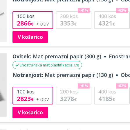
-41%
-62%
100
kos
200
kos
400
kos
2866
3353
4321
€
€
€
V košarico
Ovitek:
Mat premazni papir (300 g)
Enostran
Enostranska mat plastifikacija 1/0
Notranjost:
Mat premazni papir (130 g)
Obo
-41%
-62%
100
kos
200
kos
400
kos
2823
3278
4185
€
€
€
V košarico