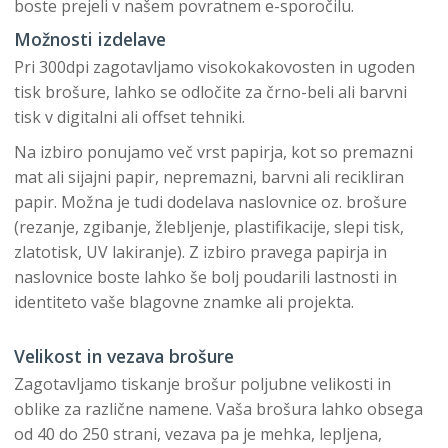
boste prejeli v našem povratnem e-sporočilu.
Možnosti izdelave
Pri 300dpi zagotavljamo visokokakovosten in ugoden
tisk brošure, lahko se odločite za črno-beli ali barvni
tisk v digitalni ali offset tehniki.
Na izbiro ponujamo več vrst papirja, kot so premazni
mat ali sijajni papir, nepremazni, barvni ali recikliran
papir. Možna je tudi dodelava naslovnice oz. brošure
(rezanje, zgibanje, žlebljenje, plastifikacije, slepi tisk,
zlatotisk, UV lakiranje). Z izbiro pravega papirja in
naslovnice boste lahko še bolj poudarili lastnosti in
identiteto vaše blagovne znamke ali projekta.
Velikost in vezava brošure
Zagotavljamo tiskanje brošur poljubne velikosti in
oblike za različne namene. Vaša brošura lahko obsega
od 40 do 250 strani, vezava pa je mehka, lepljena,