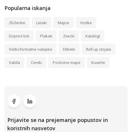
Popularna iskanja
Zloženke
Letaki
Majice
Vizitke
Dopisni listi
Plakati
Zvezki
Katalogi
Velikoformatne nalepke
Etikete
Roll up stojala
Vabila
Ceniki
Poslovne mape
Kuverte
Prijavite se na prejemanje popustov in
koristnih nasvetov