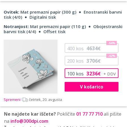
Ovitek:
Mat premazni papir (300 g)
Enostranski barvni
tisk (4/0)
Digitalni tisk
Notranjost:
Mat premazni papir (110 g)
Obojestranski
barvni tisk (4/4)
Offset tisk
-64%
4634
400
kos
€
-42%
3706
200
kos
€
3236
100
kos
€
V košarico
Spremeni
četrtek, 20. avgusta
Ne najdete kar iščete?
Pokličite
01 77 77 710
ali pišite
na
info@300dpi.com