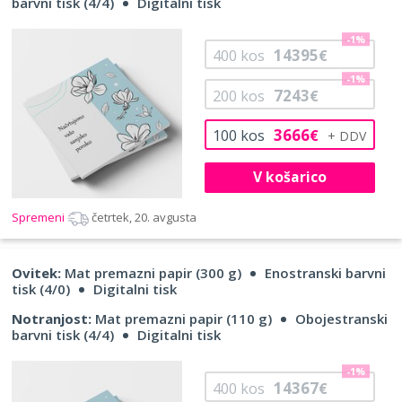
barvni tisk (4/4)
Digitalni tisk
-1%
14395
400
kos
€
-1%
7243
200
kos
€
3666
100
kos
€
V košarico
Spremeni
četrtek, 20. avgusta
Ovitek:
Mat premazni papir (300 g)
Enostranski barvni
tisk (4/0)
Digitalni tisk
Notranjost:
Mat premazni papir (110 g)
Obojestranski
barvni tisk (4/4)
Digitalni tisk
-1%
14367
400
kos
€