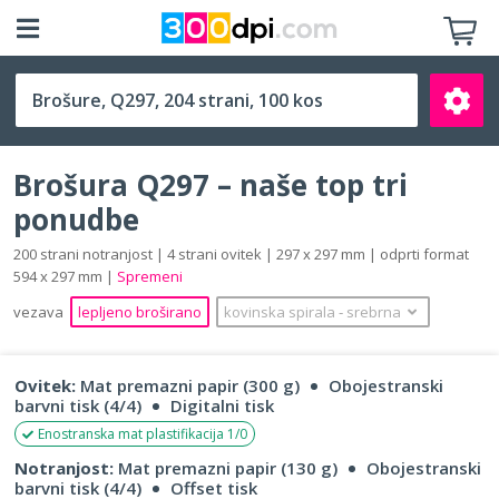
Q297 (297 x 297 mm)
Brošura Q297 – naše top tri
ponudbe
200 strani notranjost | 4 strani ovitek | 297 x 297 mm | odprti format
594 x 297 mm |
Spremeni
Išči
vezava
lepljeno broširano
kovinska spirala
‐
srebrna
Ovitek:
Mat premazni papir (300 g)
Obojestranski
barvni tisk (4/4)
Digitalni tisk
Enostranska mat plastifikacija 1/0
Notranjost:
Mat premazni papir (130 g)
Obojestranski
barvni tisk (4/4)
Offset tisk