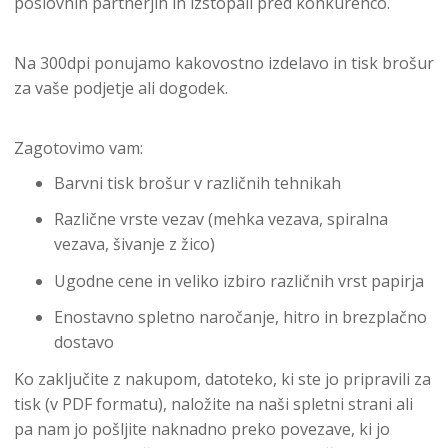
poslovnih partnerjih in izstopali pred konkurenco.
Na 300dpi ponujamo kakovostno izdelavo in tisk brošur
za vaše podjetje ali dogodek.
Zagotovimo vam:
Barvni tisk brošur v različnih tehnikah
Različne vrste vezav (mehka vezava, spiralna
vezava, šivanje z žico)
Ugodne cene in veliko izbiro različnih vrst papirja
Enostavno spletno naročanje, hitro in brezplačno
dostavo
Ko zaključite z nakupom, datoteko, ki ste jo pripravili za
tisk (v PDF formatu), naložite na naši spletni strani ali
pa nam jo pošljite naknadno preko povezave, ki jo