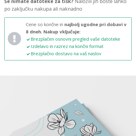
Še nimate datoteke za tisk?
Naložili jih boste lahko
po zaključku nakupa ali naknadno
Cene so končne in
najbolj ugodne pri dobavi v
8 dneh.
Nakup vključuje:
Brezplačen osnovni pregled vaše datoteke
Izdelavo in razrez na končni format
Brezplačno dostavo na vaš naslov