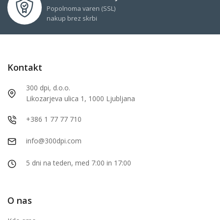
Popolnoma varen (SSL)
nakup brez skrbi
Kontakt
300 dpi, d.o.o.
Likozarjeva ulica 1, 1000 Ljubljana
+386 1 77 77 710
info@300dpi.com
5 dni na teden, med 7:00 in 17:00
O nas