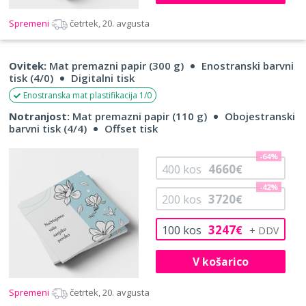
Spremeni
četrtek, 20. avgusta
Ovitek:
Mat premazni papir (300 g)
Enostranski barvni
tisk (4/0)
Digitalni tisk
Enostranska mat plastifikacija 1/0
Notranjost:
Mat premazni papir (110 g)
Obojestranski
barvni tisk (4/4)
Offset tisk
-64%
4660
400
kos
€
-42%
3720
200
kos
€
3247
100
kos
€
V košarico
Spremeni
četrtek, 20. avgusta