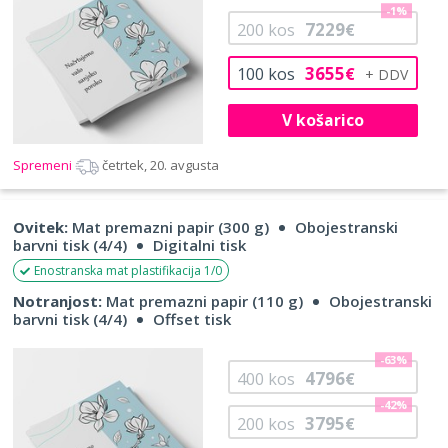
-1%
7229
200
kos
€
3655
100
kos
€
V košarico
Spremeni
četrtek, 20. avgusta
Ovitek:
Mat premazni papir (300 g)
Obojestranski
barvni tisk (4/4)
Digitalni tisk
Enostranska mat plastifikacija 1/0
Notranjost:
Mat premazni papir (110 g)
Obojestranski
barvni tisk (4/4)
Offset tisk
-63%
4796
400
kos
€
-42%
3795
200
kos
€