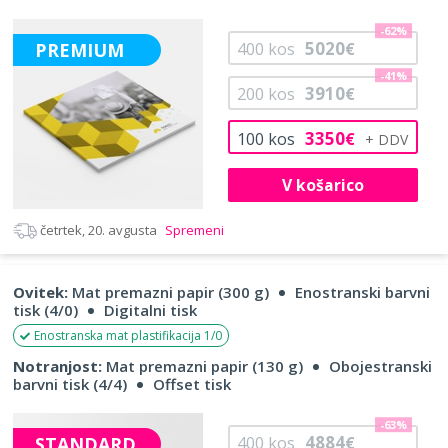
-62%
5020
PREMIUM
400
kos
€
-41%
3910
200
kos
€
3350
100
kos
€
V košarico
četrtek, 20. avgusta
Spremeni
Ovitek:
Mat premazni papir (300 g)
Enostranski barvni
tisk (4/0)
Digitalni tisk
Enostranska mat plastifikacija 1/0
Notranjost:
Mat premazni papir (130 g)
Obojestranski
barvni tisk (4/4)
Offset tisk
-63%
4884
STANDARD
400
kos
€