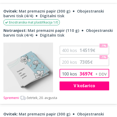
Ovitek:
Mat premazni papir (300 g)
Obojestranski
barvni tisk (4/4)
Digitalni tisk
Enostranska mat plastifikacija 1/0
Notranjost:
Mat premazni papir (110 g)
Obojestranski
barvni tisk (4/4)
Digitalni tisk
-1%
14519
400
kos
€
-1%
7305
200
kos
€
3697
100
kos
€
V košarico
Spremeni
četrtek, 20. avgusta
Ovitek:
Mat premazni papir (300 g)
Obojestranski