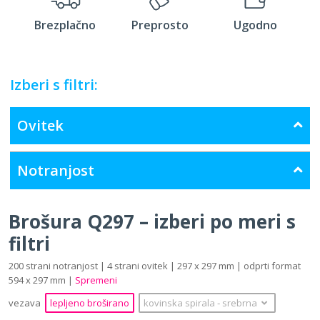
Brezplačno
Preprosto
Ugodno
Izberi s filtri:
Ovitek
Notranjost
Brošura Q297 – izberi po meri s
filtri
200 strani notranjost | 4 strani ovitek | 297 x 297 mm | odprti format
594 x 297 mm |
Spremeni
vezava
lepljeno broširano
kovinska spirala
‐
srebrna