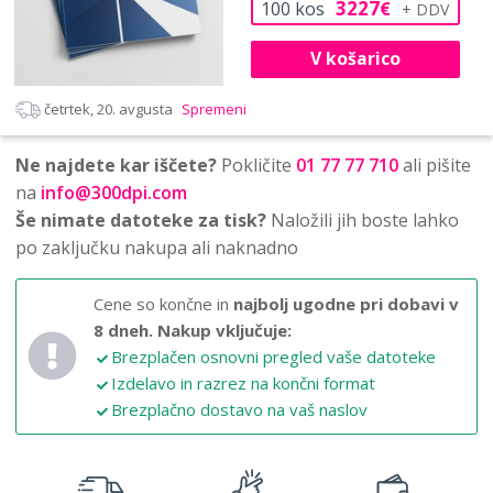
3227
100
kos
€
V košarico
četrtek, 20. avgusta
Spremeni
Ne najdete kar iščete?
Pokličite
01 77 77 710
ali pišite
na
info@300dpi.com
Še nimate datoteke za tisk?
Naložili jih boste lahko
po zaključku nakupa ali naknadno
Cene so končne in
najbolj ugodne pri dobavi v
8 dneh.
Nakup vključuje:
Brezplačen osnovni pregled vaše datoteke
Izdelavo in razrez na končni format
Brezplačno dostavo na vaš naslov