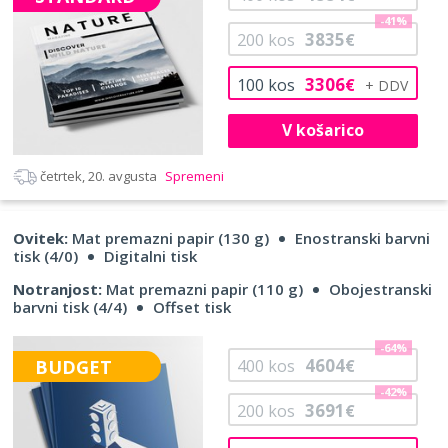
-41%
3835
200
kos
€
3306
100
kos
€
V košarico
četrtek, 20. avgusta
Spremeni
Ovitek:
Mat premazni papir (130 g)
Enostranski barvni
tisk (4/0)
Digitalni tisk
Notranjost:
Mat premazni papir (110 g)
Obojestranski
barvni tisk (4/4)
Offset tisk
-64%
4604
BUDGET
400
kos
€
-42%
3691
200
kos
€