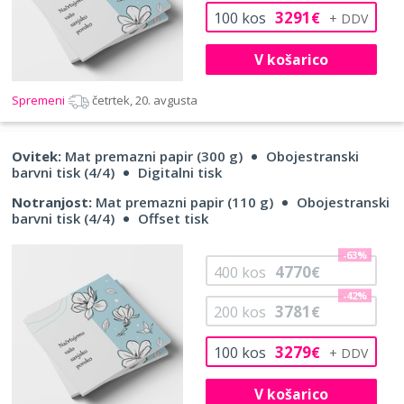
3291
100
kos
€
V košarico
Spremeni
četrtek, 20. avgusta
Ovitek:
Mat premazni papir (300 g)
Obojestranski
barvni tisk (4/4)
Digitalni tisk
Notranjost:
Mat premazni papir (110 g)
Obojestranski
barvni tisk (4/4)
Offset tisk
-63%
4770
400
kos
€
-42%
3781
200
kos
€
3279
100
kos
€
V košarico