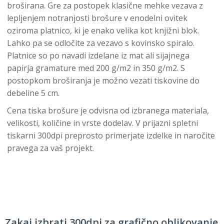
broširana. Gre za postopek klasične mehke vezava z
lepljenjem notranjosti brošure v enodelni ovitek
oziroma platnico, ki je enako velika kot knjižni blok.
Lahko pa se odločite za vezavo s kovinsko spiralo.
Platnice so po navadi izdelane iz mat ali sijajnega
papirja gramature med 200 g/m2 in 350 g/m2. S
postopkom broširanja je možno vezati tiskovine do
debeline 5 cm.
Cena tiska brošure je odvisna od izbranega materiala,
velikosti, količine in vrste dodelav. V prijazni spletni
tiskarni 300dpi preprosto primerjate izdelke in naročite
pravega za vaš projekt.
Zakaj izbrati 300dpi za grafično oblikovanje